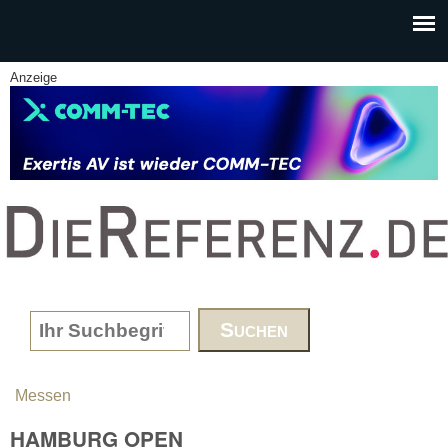
Skip to main content
Anzeige
www.DieReferenz.de
Search form
Messen
You are here
HAMBURG OPEN