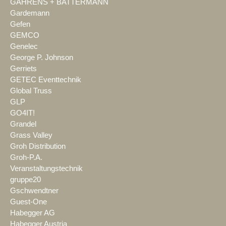
GAHRENS + BATTERMANN
Gardemann
Gefen
GEMCO
Genelec
George P. Johnson
Gerriets
GETEC Eventtechnik
Global Truss
GLP
GO4IT!
Grandel
Grass Valley
Groh Distribution
Groh-P.A.
Veranstaltungstechnik
gruppe20
Gschwendtner
Guest-One
Habegger AG
Habegger Austria