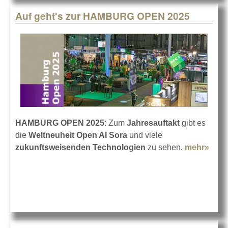
Auf geht's zur HAMBURG OPEN 2025
HAMBURG OPEN 2025
: Zum
Jahresauftakt
gibt es
die
Weltneuheit Open AI Sora
und viele
zukunftsweisenden Technologien
zu sehen.
mehr»
abou
geht
HAM
OPE
2025