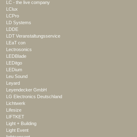
LC - the live company
LClux
LCPro
LD Systems
LDDE
LDT Veranstaltungsservice
LEaT con
Lectrosonics
LEDBlade
LEDitgo
LEDium
Leu Sound
Leyard
Leyendecker GmbH
LG Electronics Deutschland
Lichtwerk
Lifesize
LIFTKET
Light + Building
Light Event