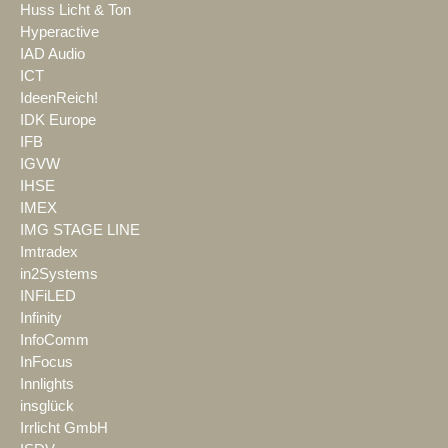
Huss Licht & Ton
Hyperactive
IAD Audio
ICT
IdeenReich!
IDK Europe
IFB
IGVW
IHSE
IMEX
IMG STAGE LINE
Imtradex
in2Systems
INFiLED
Infinity
InfoComm
InFocus
Innlights
insglück
Irrlicht GmbH