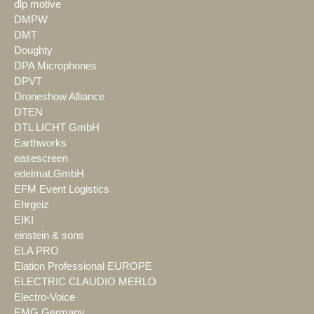
dlp motive
DMPW
DMT
Doughty
DPA Microphones
DPVT
Droneshow Alliance
DTEN
DTL LICHT GmbH
Earthworks
easescreen
edelmat.GmbH
EFM Event Logistics
Ehrgeiz
EIKI
einstein & sons
ELA PRO
Elation Professional EUROPE
ELECTRIC CLAUDIO MERLO
Electro-Voice
EMG Germany