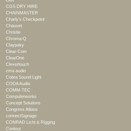
cast
CGS DRY HIRE
CHAINMASTER
Charly's Checkpoint
Chauvet
Christie
Chroma-Q
Claypaky
Clear-Com
ClearOne
Clevertouch
cma audio
Cobra Sound Light
CODA Audio
COMM-TEC
Computerworks
Concept Solutions
Congress Allianz
connectSignage
CONRAD Licht & Rigging
Contour