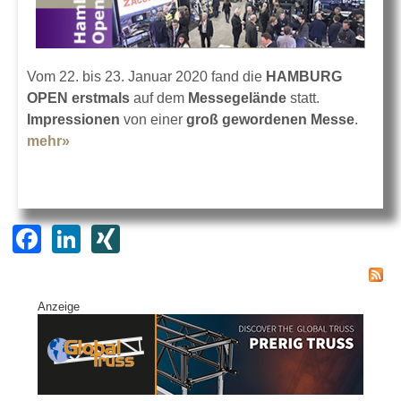
Vom 22. bis 23. Januar 2020 fand die
HAMBURG
OPEN erstmals
auf dem
Messegelände
statt.
Impressionen
von einer
groß gewordenen Messe
.
mehr»
about Impressionen von der HAMBURG OPEN
2020
F
Li
XI
a
n
N
c
k
G
Anzeige
e
e
b
dI
o
n