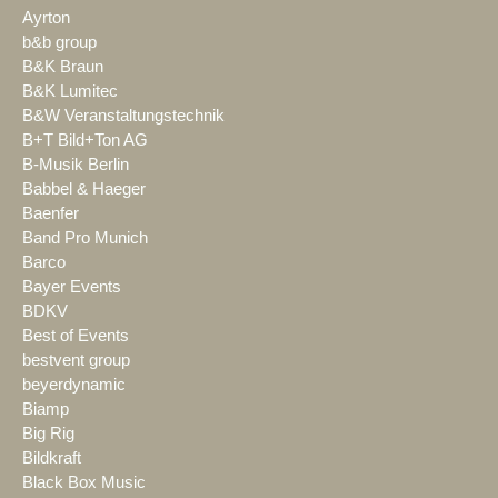
Ayrton
b&b group
B&K Braun
B&K Lumitec
B&W Veranstaltungstechnik
B+T Bild+Ton AG
B-Musik Berlin
Babbel & Haeger
Baenfer
Band Pro Munich
Barco
Bayer Events
BDKV
Best of Events
bestvent group
beyerdynamic
Biamp
Big Rig
Bildkraft
Black Box Music