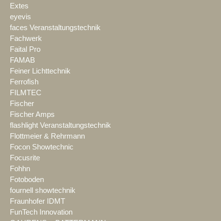
Extes
eyevis
faces Veranstaltungstechnik
Fachwerk
Faital Pro
FAMAB
Feiner Lichttechnik
Ferrofish
FILMTEC
Fischer
Fischer Amps
flashlight Veranstaltungstechnik
Flottmeier & Rehrmann
Focon Showtechnic
Focusrite
Fohhn
Fotoboden
fournell showtechnik
Fraunhofer IDMT
FunTech Innovation