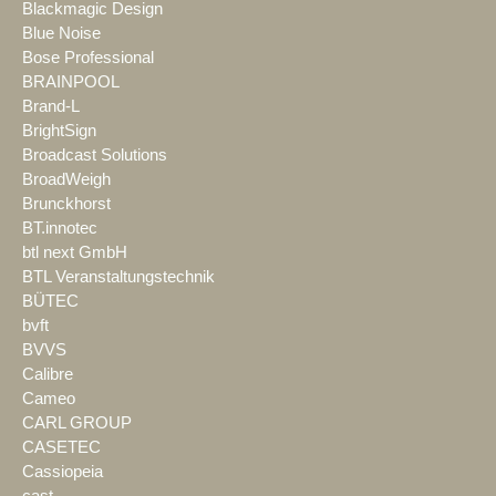
Blackmagic Design
Blue Noise
Bose Professional
BRAINPOOL
Brand-L
BrightSign
Broadcast Solutions
BroadWeigh
Brunckhorst
BT.innotec
btl next GmbH
BTL Veranstaltungstechnik
BÜTEC
bvft
BVVS
Calibre
Cameo
CARL GROUP
CASETEC
Cassiopeia