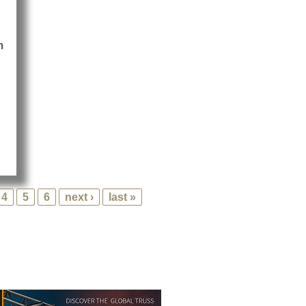
m
nnheiser MobileConnect
4
5
6
next ›
last »