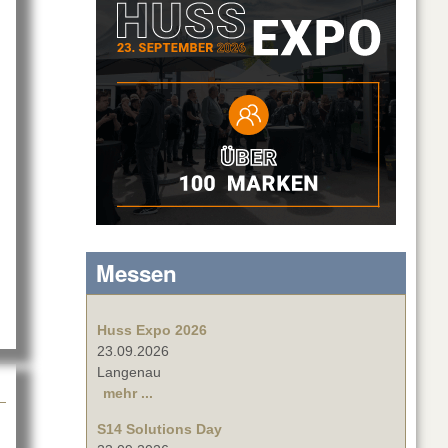
ePlus Channels App 1.3
Messen
Huss Expo 2026
23.09.2026
Langenau
mehr ...
S14 Solutions Day