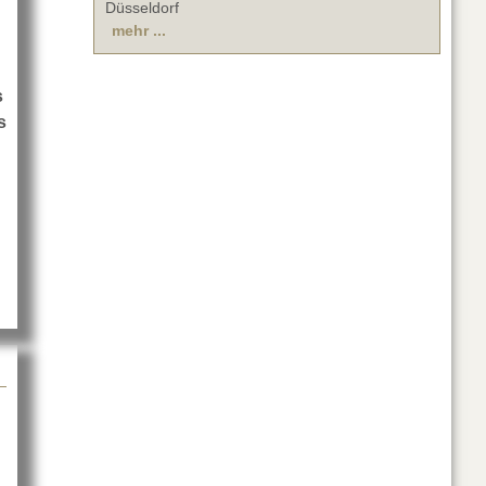
Düsseldorf
mehr ...
s
s