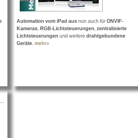
e
Automation vom iPad aus
nun auch für
ONVIF-
Kameras
,
RGB-Lichtsteuerungen
,
zentralisierte
Lichtsteuerungen
und weitere
drahtgebundene
Geräte
.
mehr»
about Crestron Pyng-Technologie