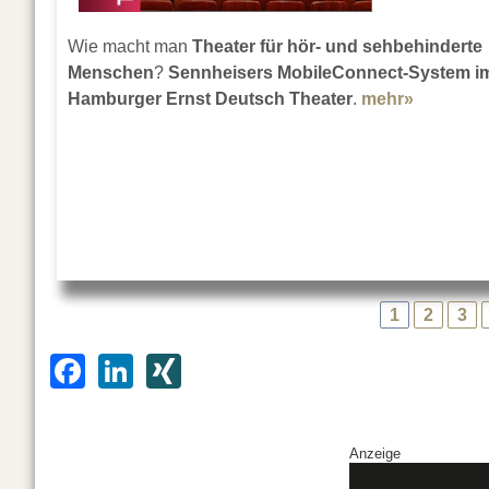
Wie macht man
Theater für hör- und sehbehinderte
Menschen
?
Sennheisers MobileConnect-System
i
Hamburger Ernst Deutsch Theater
.
mehr»
about Se
1
2
3
F
Li
XI
a
n
N
c
k
G
Anzeige
e
e