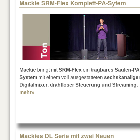
Mackie SRM-Flex Komplett-PA-Sytem
Pages
Mackie
bringt mit
SRM-Flex
ein t
ragbares Säulen-PA
System
mit einem voll ausgestatteten
sechskanalige
Digitalmixer
, d
rahtloser Steuerung und Streaming.
mehr»
about Mackie SRM-Flex Komplett-PA-Sytem
Mackies DL Serie mit zwei Neuen