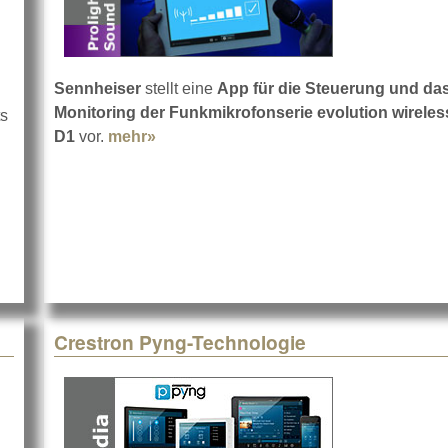
Sennheiser
stellt eine
App für die Steuerung und da
Monitoring der Funkmikrofonserie evolution wireles
ts
D1
vor.
mehr»
about App für evolution wireless D1
u-SB Tablet-Mixer
Crestron Pyng-Technologie