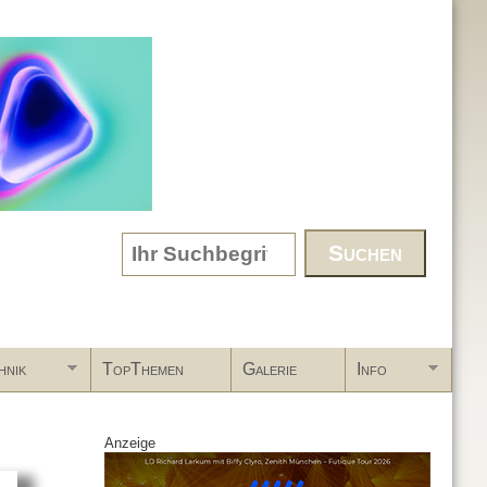
Search form
hnik
TopThemen
Galerie
Info
Anzeige