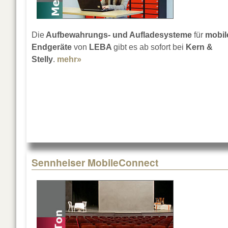
Die
Aufbewahrungs- und Aufladesysteme
für
mobil
Endgeräte
von
LEBA
gibt es ab sofort bei
Kern &
Stelly
.
mehr»
about Kern & Stelly vertreibt LEBA
Sennheiser MobileConnect