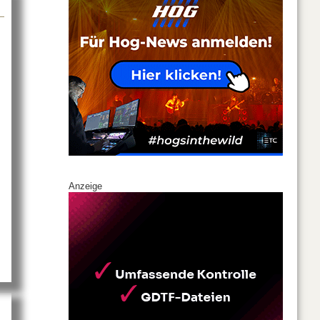
Anzeige
t iRoom