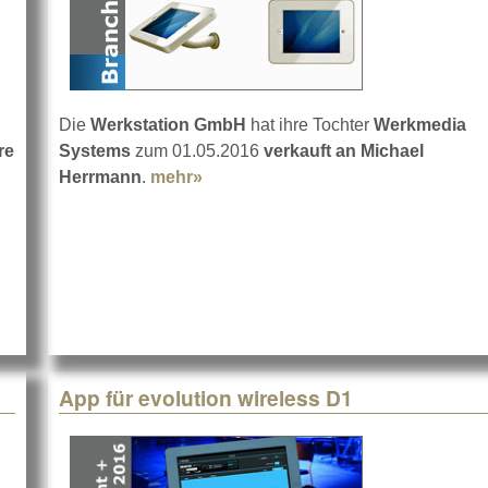
Die
Werkstation GmbH
hat ihre Tochter
Werkmedia
re
Systems
zum 01.05.2016
verkauft an Michael
t Lawo Remote App für iOS
Herrmann
.
mehr»
about Werkstation verkauft Werkm
App für evolution wireless D1