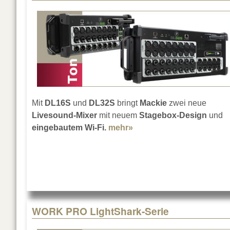
Mit
DL16S
und
DL32S
bringt
Mackie
zwei neue
Livesound-Mixer
mit neuem
Stagebox-Design
und
eingebautem Wi-Fi.
mehr»
about Mackies DL Serie 
WORK PRO LightShark-Serie