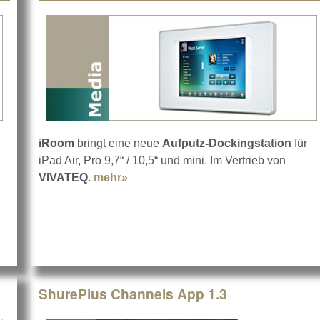
iRoom
bringt eine neue
Aufputz-Dockingstation
für
iPad Air, Pro 9,7“ / 10,5“ und mini. Im Vertrieb von
mit zwei Neuen
VIVATEQ
.
mehr»
about surDock von iRoom für iPad
ShurePlus Channels App 1.3