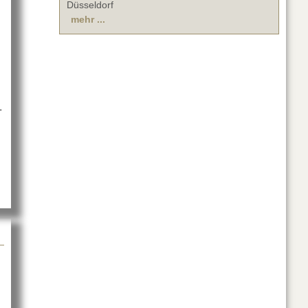
Düsseldorf
mehr ...
.
 auf der NATURE ONE 2024