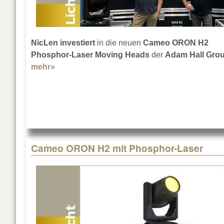
NicLen investiert
in die neuen
Cameo ORON H2
Phosphor-Laser Moving Heads
der
Adam Hall Gro
mehr»
about Cameo ORON H2 bei NicLen
Cameo ORON H2 mit Phosphor-Laser