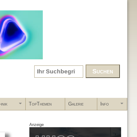
Search form
hnik
TopThemen
Galerie
Info
Anzeige