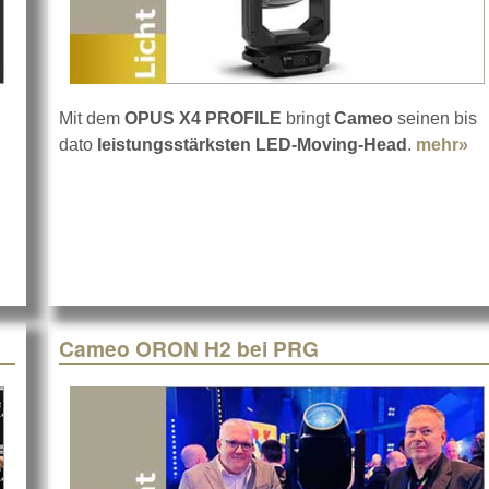
Mit dem
OPUS X4 PROFILE
bringt
Cameo
seinen bis
dato
leistungsstärksten LED-Moving-Head
.
mehr»
ab
Cameo ORON H2 bei PRG