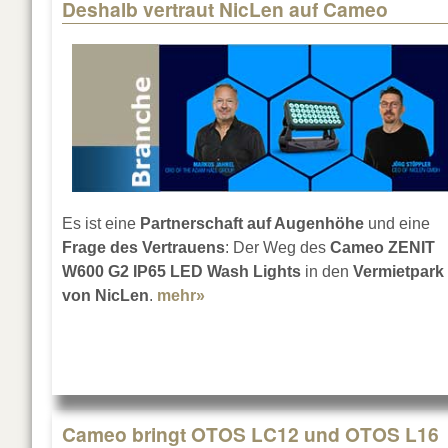
Deshalb vertraut NicLen auf Cameo
Pages
Es ist eine
Partnerschaft auf Augenhöhe
und eine
Frage des Vertrauens
: Der Weg des
Cameo ZENIT
W600 G2 IP65 LED Wash Lights
in den
Vermietpark
von NicLen
.
mehr»
about Deshalb vertraut NicLen
Cameo bringt OTOS LC12 und OTOS L16