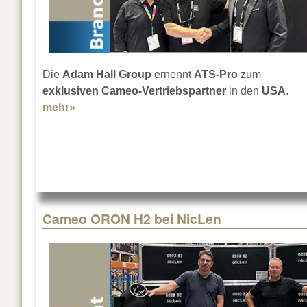
Die
Adam Hall Group
ernennt
ATS-Pro
zum
exklusiven Cameo-Vertriebspartner
in den
USA
.
mehr»
about Neuer USA-Vertrieb für Cameo-Licht
Cameo ORON H2 bei NicLen