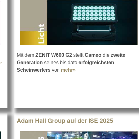
Mit dem
ZENIT W600 G2
stellt
Cameo
die
zweite
»
about Cameo P6 in der Schweiz bei ECM
Generation
seines bis dato
erfolgreichsten
Scheinwerfers
vor.
mehr»
about 2. Generation: Cam
Adam Hall Group auf der ISE 2025