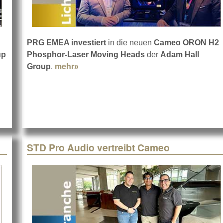
PRG EMEA investiert
in die neuen
Cameo ORON H2
up
Phosphor-Laser Moving Heads
der
Adam Hall
Group
.
mehr»
about Cameo ORON H2 bei PRG
STD Pro Audio vertreibt Cameo