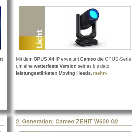
rt
Mit dem
OPUS X4 IP
erweitert
Cameo
die OPUS-Serie
um eine
wetterfeste Version
seines bis dato
S LC12 und OTOS L16
leistungsstärksten Moving Heads
.
mehr»
about Came
2. Generation: Cameo ZENIT W600 G2