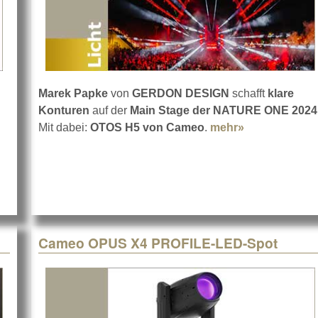
Marek Papke
von
GERDON DESIGN
schafft
klare
 Group auf der LEaTcon 2024
Konturen
auf der
Main Stage der NATURE ONE 2024
Mit dabei:
OTOS H5 von Cameo
.
mehr»
about Cameo
Cameo OPUS X4 PROFILE-LED-Spot