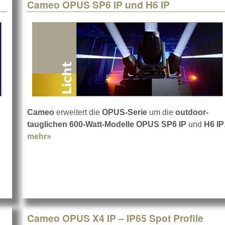
Cameo OPUS SP6 IP und H6 IP
Cameo
erweitert die
OPUS-Serie
um die
outdoor-
tauglichen 600-Watt-Modelle OPUS SP6 IP
und
H6 IP
mehr»
about Cameo OPUS SP6 IP und H6 IP
 auf Cameo
Cameo OPUS X4 IP – IP65 Spot Profile