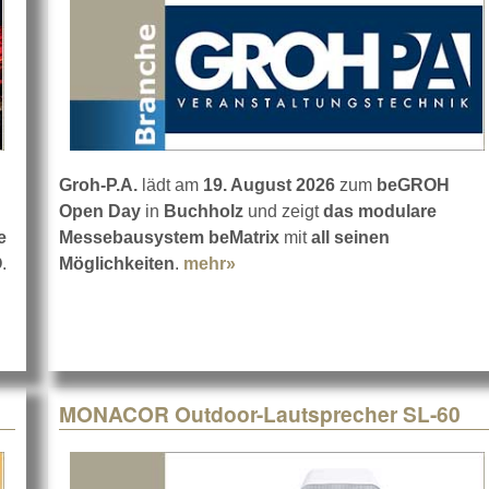
Groh-P.A.
lädt am
19. August 2026
zum
beGROH
Open Day
in
Buchholz
und zeigt
das modulare
e
Messebausystem beMatrix
mit
all seinen
O
.
Möglichkeiten
.
mehr»
about beGROH Open Day bei G
ympia
MONACOR Outdoor-Lautsprecher SL-60