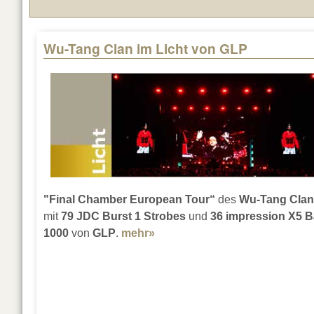
Wu-Tang Clan im Licht von GLP
Pages
"Final Chamber European Tour“
des
Wu-Tang Clan
mit
79 JDC Burst 1 Strobes
und
36 impression X5 B
1000
von
GLP
.
mehr»
about Wu-Tang Clan im Licht