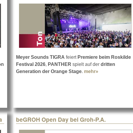
Meyer Sounds TIGRA
feiert
Premiere beim Roskilde
on
Festival 2026
,
PANTHER
spielt auf der
dritten
Generation der Orange Stage
.
mehr»
about Roskilde
t Visionäre Show für Michael Patrick Kelly
a
beGROH Open Day bei Groh-P.A.