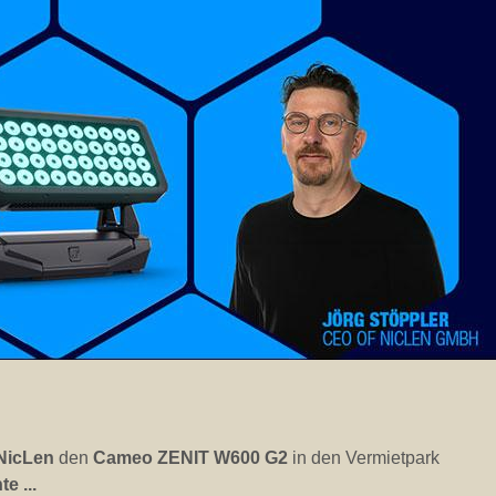
ign-Agentur ST. ROBO
gesetzt beim
Design seiner aktuellen