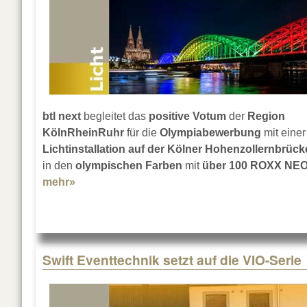
btl next
begleitet das
positive Votum
der
Region
KölnRheinRuhr
für die
Olympiabewerbung
mit einer
Lichtinstallation auf der Kölner Hohenzollernbrück
in den
olympischen Farben
mit
über 100 ROXX NE
mehr»
about Kölner Hohenzollernbrücke: Ja zu Ol
Swift Eventtechnik setzt auf die VIO-Serie