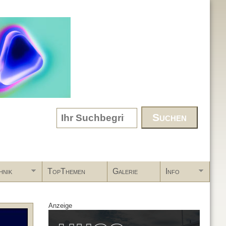
Search form
hnik
TopThemen
Galerie
Info
Anzeige