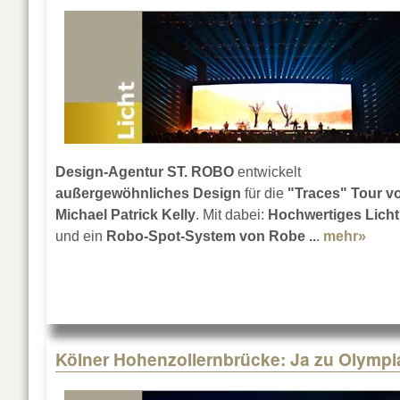
Design-Agentur ST. ROBO
entwickelt
außergewöhnliches Design
für die
"Traces" Tour v
Michael Patrick Kelly
. Mit dabei:
Hochwertiges Licht
und ein
Robo-Spot-System von Robe ..
.
mehr»
abou
Kölner Hohenzollernbrücke: Ja zu Olympi