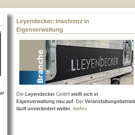
Leyendecker: Insolvenz in
Eigenverwaltung
ar
Die
Leyendecker
GmbH
stellt sich in
 von GLP
Eigenverwaltung neu auf
. Der
Veranstaltungsbetrie
läuft unverändert weiter
.
mehr»
about Leyendecker: 