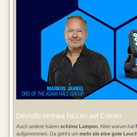
Visionäre Show für Michael Patrick Kelly
Michael Patrick Kelly
hat wieder auf die
Berliner Des
"Traces"-Tour
. Und
Robe hat geliefert ...