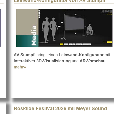
Leinwand-Konfigurator von AV Stumpfl
AV Stumpfl
bringt einen
Leinwand-Konfigurator
mit
interaktiver 3D-Visualisierung
und
AR-Vorschau
.
mehr»
about Leinwand-Konfigurator von AV Stumpfl
 auf Cameo
Roskilde Festival 2026 mit Meyer Sound