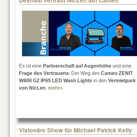
Deshalb vertraut NicLen auf Cameo
Es ist eine
Partnerschaft auf Augenhöhe
und eine
Frage des Vertrauens
: Der Weg des
Cameo ZENIT
W600 G2 IP65 LED Wash Lights
in den
Vermietpark
von NicLen
.
mehr»
about Deshalb vertraut NicLen
Visionäre Show für Michael Patrick Kelly