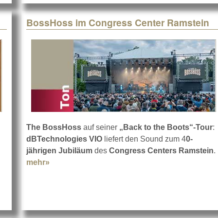
BossHoss im Congress Center Ramstein
The BossHoss
auf seiner
„Back to the Boots“-Tour
:
dBTechnologies VIO
liefert den Sound zum 4
0-
P im Vertrieb
jährigen Jubiläum
des
Congress Centers Ramstein
.
mehr»
about BossHoss im Congress Center Ramste