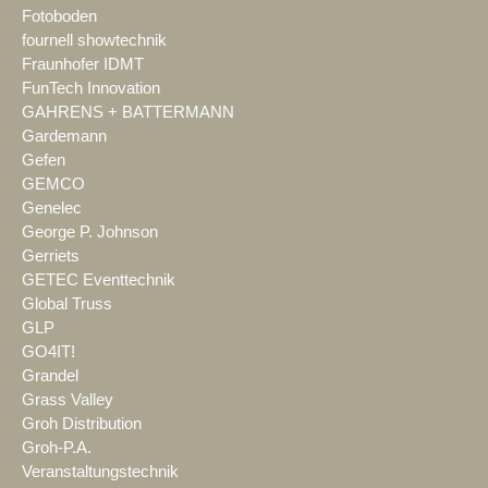
Fotoboden
fournell showtechnik
Fraunhofer IDMT
FunTech Innovation
GAHRENS + BATTERMANN
Gardemann
Gefen
GEMCO
Genelec
George P. Johnson
Gerriets
GETEC Eventtechnik
Global Truss
GLP
GO4IT!
Grandel
Grass Valley
Groh Distribution
Groh-P.A.
Veranstaltungstechnik