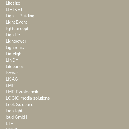
Lifesize
LIFTKET
Light + Building
Light Event
lightconcept
Lightlife
Lightpower
Lightronic
Limelight
LINDY
Litepanels
livewelt
LK AG
LMP
LMP Pyrotechnik
LOGIC media solutions
Look Solutions
loop light
loud GmbH
LTH