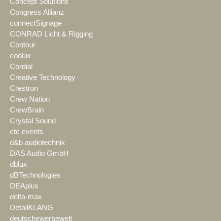
Concept Solutions
Congress Allianz
connectSignage
CONRAD Licht & Rigging
Contour
coolux
Cordial
Creative Technology
Crestron
Crew Nation
CrewBrain
Crystal Sound
ctc events
d&b audiotechnik
DAS Audio GmbH
dblux
dBTechnologies
DEAplus
delta-max
DetailKLANG
deutschewerbewelt