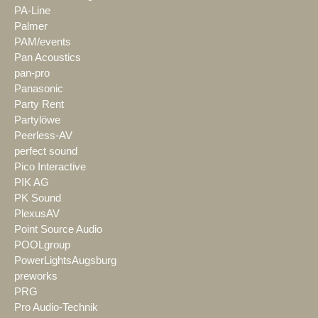
PA-Line
Palmer
PAM/events
Pan Acoustics
pan-pro
Panasonic
Party Rent
Partylöwe
Peerless-AV
perfect sound
Pico Interactive
PIK AG
PK Sound
PlexusAV
Point Source Audio
POOLgroup
PowerLightsAugsburg
preworks
PRG
Pro Audio-Technik