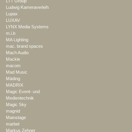
LTT Group
Ludwig Kameraverleih
Lupax
LUXAV
LYNX Media Systems
m.i.b
MA Lighting
mac. brand spaces
Mach Audio
Mackie
macom
Mad Music
Mäding
MADRIX
Magic Event- und
Medientechnik
Magic Sky
magnid
Mainstage
marbet
Markus Zehner