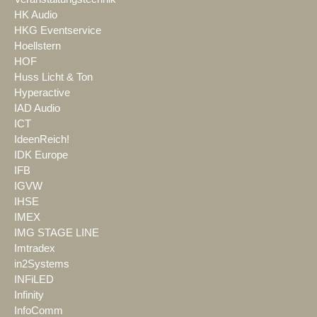
HK Audio
HKG Eventservice
Hoellstern
HOF
Huss Licht & Ton
Hyperactive
IAD Audio
ICT
IdeenReich!
IDK Europe
IFB
IGVW
IHSE
IMEX
IMG STAGE LINE
Imtradex
in2Systems
INFiLED
Infinity
InfoComm