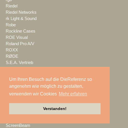
Riedel
Riedel Networks
rk Light & Sound
Robe
Rockline Cases
ROE Visual
Roland Pro A/V
ROXX
RØDE
S.E.A. Vertrieb
Salzbrenner
Samsung
Um Ihren Besuch auf die DieReferenz so
satis&fy
angenehm wie möglich zu gestalten,
SCHACHZUG
verwenden wir Cookies
Mehr erfahren
Schallwerk Audiotechnik
Scheinwurf
Schnick-Schnack-Systems
Verstanden!
SCHOEPS
Screen Visions
ScreenBeam