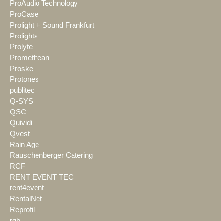
ProAudio Technology
ProCase
Prolight + Sound Frankfurt
Prolights
Prolyte
Promethean
Proske
Protones
publitec
Q-SYS
QSC
Quividi
Qvest
Rain Age
Rauschenberger Catering
RCF
RENT EVENT TEC
rent4event
RentalNet
Reprofil
rgb