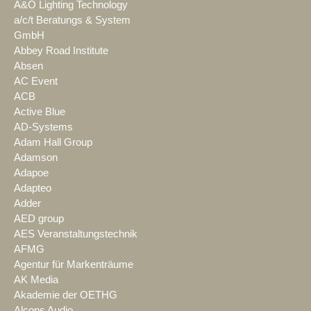
A&O Lighting Technology
a/c/t Beratungs & System
GmbH
Abbey Road Institute
Absen
AC Event
ACB
Active Blue
AD-Systems
Adam Hall Group
Adamson
Adapoe
Adapteo
Adder
AED group
AES Veranstaltungstechnik
AFMG
Agentur für Markenträume
AK Media
Akademie der OETHG
Alcons Audio