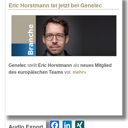
Eric Horstmann ist jetzt bei Genelec
Genelec
stellt
Eric Horstmann
als
neues Mitglied
des europäischen Teams
vor.
mehr»
about Eric
Horstmann ist jetzt
bei Genelec
F
Li
XI
Audio Export