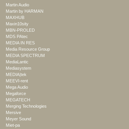
Martin Audio
Martin by HARMAN
MAXHUB
Maxin10sity
MBN-PROLED
MDS PAtec
MEDIA IN RES
Media Resource Group
MEDIA SPECTRUM
MediaLantic
Mediasystem
MEDIA|tek
MEEVI-rent
Mega Audio
Megaforce
MEGATECH
Merging Technologies
Mersive
Meyer Sound
Miet-pa