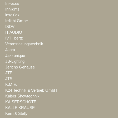
InFocus
Innlights
insglück
Irrlicht GmbH
ISDV
IT AUDIO
IVT Ilbertz
Veranstaltungstechnik
Jabra
Jazzunique
JB-Lighting
Jericho Gehäuse
JTE
JTS
K.M.E.
K24 Technik & Vertrieb GmbH
Kaiser Showtechnik
KAISERSCHOTE
KALLE KRAUSE
Kern & Stelly