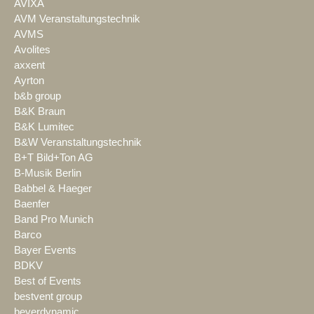
AVIXA
AVM Veranstaltungstechnik
AVMS
Avolites
axxent
Ayrton
b&b group
B&K Braun
B&K Lumitec
B&W Veranstaltungstechnik
B+T Bild+Ton AG
B-Musik Berlin
Babbel & Haeger
Baenfer
Band Pro Munich
Barco
Bayer Events
BDKV
Best of Events
bestvent group
beyerdynamic