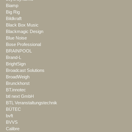
Biamp
Big Rig
Bildkraft
Black Box Music
Blackmagic Design
Blue Noise
Bose Professional
BRAINPOOL
Brand-L
BrightSign
Broadcast Solutions
BroadWeigh
Brunckhorst
BT.innotec
btl next GmbH
BTL Veranstaltungstechnik
BÜTEC
bvft
BVVS
Calibre