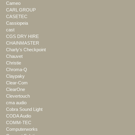
Cameo
CARL GROUP
CASETEC
Cassiopeia
cast
CGS DRY HIRE
CHAINMASTER
Charly's Checkpoint
Chauvet
Christie
Chroma-Q
Claypaky
Clear-Com
ClearOne
Clevertouch
cma audio
Cobra Sound Light
CODA Audio
COMM-TEC
Computerworks