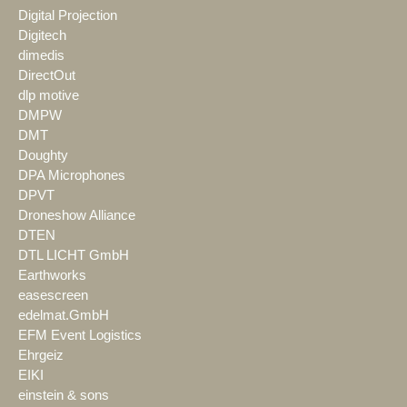
Digital Projection
Digitech
dimedis
DirectOut
dlp motive
DMPW
DMT
Doughty
DPA Microphones
DPVT
Droneshow Alliance
DTEN
DTL LICHT GmbH
Earthworks
easescreen
edelmat.GmbH
EFM Event Logistics
Ehrgeiz
EIKI
einstein & sons