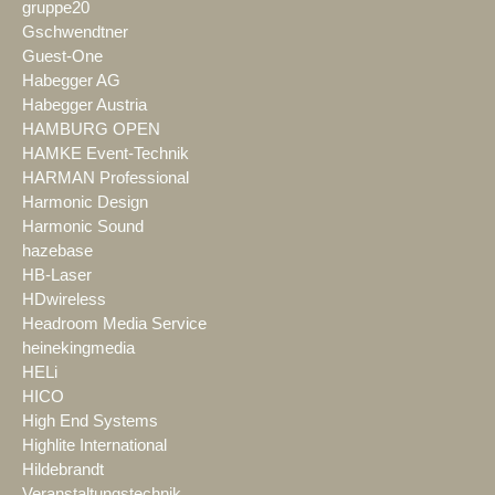
gruppe20
Gschwendtner
Guest-One
Habegger AG
Habegger Austria
HAMBURG OPEN
HAMKE Event-Technik
HARMAN Professional
Harmonic Design
Harmonic Sound
hazebase
HB-Laser
HDwireless
Headroom Media Service
heinekingmedia
HELi
HICO
High End Systems
Highlite International
Hildebrandt
Veranstaltungstechnik