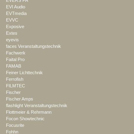
EVERS PA
EVI Audio
EVTmedia
EVVC
Exposive
Extes
eyevis
faces Veranstaltungstechnik
Fachwerk
Faital Pro
FAMAB
Feiner Lichttechnik
Ferrofish
FILMTEC
Fischer
Fischer Amps
flashlight Veranstaltungstechnik
Flottmeier & Rehrmann
Focon Showtechnic
Focusrite
Fohhn