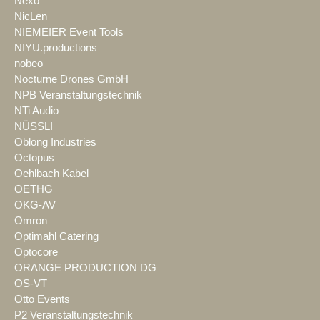
Nexo
NicLen
NIEMEIER Event Tools
NIYU.productions
nobeo
Nocturne Drones GmbH
NPB Veranstaltungstechnik
NTi Audio
NÜSSLI
Oblong Industries
Octopus
Oehlbach Kabel
OETHG
OKG-AV
Omron
Optimahl Catering
Optocore
ORANGE PRODUCTION DG
OS-VT
Otto Events
P2 Veranstaltungstechnik