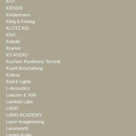
KFP
KIEKER
Kindermann
Kling & Freitag
KLOTZ AIS
KNX
Kobold
Kramer
KS AUDIO
Kuchem Konferenz Technik
Kuehl Beschallung
Kultour
Kwick Lights
L-Acoustics
Laauser & Vohl
Lambda Labs
LANG
LANG ACADEMY
Laser Imagineering
Laserworld
Lauten Audio