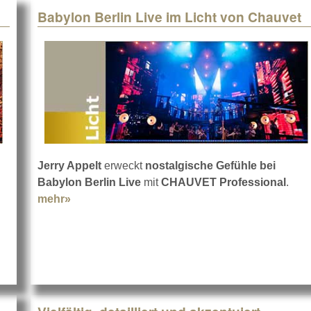
Babylon Berlin Live im Licht von Chauvet
Jerry Appelt
erweckt
nostalgische Gefühle bei
Babylon Berlin Live
mit
CHAUVET Professional
.
mehr»
about Babylon Berlin Live im Licht von Chau
t Scorpions Jubiläumskonzert mit GLP