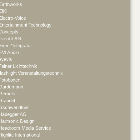
Earthworks
EIKI
Electro-Voice
Entertainment Technology
Concepts
event it AG
Event*Integrator
EVI Audio
eyevis
Feiner Lichttechnik
flashlight Veranstaltungstechnik
Fotoboden
Gardemann
Gerriets
Grandel
Gschwendtner
Habegger AG
Harmonic Design
Headroom Media Service
Highlite International