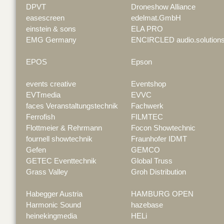
DPVT
Droneshow Alliance
easescreen
edelmat.GmbH
einstein & sons
ELA PRO
EMG Germany
ENCIRCLED audio.solution
EPOS
Epson
events creative
Eventshop
EVTmedia
EVVC
faces Veranstaltungstechnik
Fachwerk
Ferrofish
FILMTEC
Flottmeier & Rehrmann
Focon Showtechnic
fournell showtechnik
Fraunhofer IDMT
Gefen
GEMCO
GETEC Eventtechnik
Global Truss
Grass Valley
Groh Distribution
Habegger Austria
HAMBURG OPEN
Harmonic Sound
hazebase
heinekingmedia
HELi