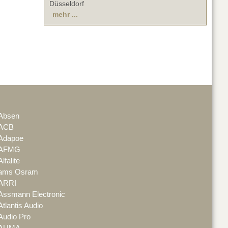
Düsseldorf
mehr ...
Absen
ACB
Adapoe
AFMG
Alfalite
ams Osram
ARRI
Assmann Electronic
Atlantis Audio
Audio Pro
AUMA