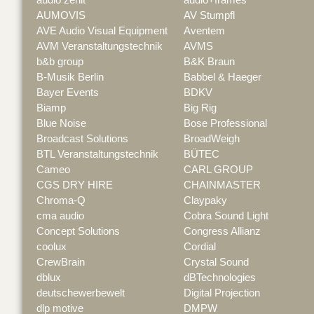
AUMOVIS
AV Stumpfl
AVE Audio Visual Equipment
Aventem
AVM Veranstaltungstechnik
AVMS
b&b group
B&K Braun
B-Musik Berlin
Babbel & Haeger
Bayer Events
BDKV
Biamp
Big Rig
Blue Noise
Bose Professional
Broadcast Solutions
BroadWeigh
BTL Veranstaltungstechnik
BÜTEC
Cameo
CARL GROUP
CGS DRY HIRE
CHAINMASTER
Chroma-Q
Claypaky
cma audio
Cobra Sound Light
Concept Solutions
Congress Allianz
coolux
Cordial
CrewBrain
Crystal Sound
dblux
dBTechnologies
deutschewerbewelt
Digital Projection
dlp motive
DMPW