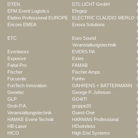
DTEN
DTL LICHT GmbH
EFM Event Logistics
Ehrgeiz
Elation Professional EUROPE
ELECTRIC CLAUDIO MERLO
s
Encore EMEA
Enova Solutions
ETC
Euro Sound
Veranstaltungstechnik
Eventworx
EVERS PA
Exposive
Extes
Faital Pro
FAMAB
Fischer
Fischer Amps
Focusrite
Fohhn
FunTech Innovation
GAHRENS + BATTERMANN
Genelec
George P. Johnson
GLP
GO4IT!
Groh-P.A.
gruppe20
Veranstaltungstechnik
Guest-One
HAMKE Event-Technik
HARMAN Professional
HB-Laser
HDwireless
HICO
High End Systems