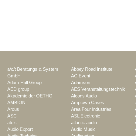
a/c/t Beratungs & System
Abbey Road Institute
GmbH
AC Event
Adam Hall Group
Adamson
AED group
AES Veranstaltungstechnik
Akademie der OETHG
Alcons Audio
AMBION
Amptown Cases
Arcus
Area Four Industries
ASC
ASL Electronic
ateis
atlantic audio
Audio Export
Audio Music
Audio-Technica
Audiovation