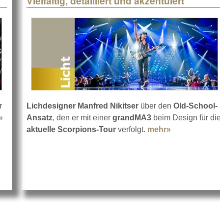
Vielfältig, detailliert und akzentuiert
r
Lichdesigner Manfred Nikitser
über den
Old-School-
»
about Scorpions, "Rock Believer" und Robe
Ansatz
, den er mit einer
grandMA3
beim Design für di
aktuelle Scorpions-Tour
verfolgt.
mehr»
about Vielfält