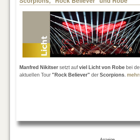
Scorpions, "Rock Believer" und Robe
Manfred Nikitser
setzt auf
viel Licht von Robe
bei de
aktuellen Tour
"Rock Believer"
der
Scorpions
.
mehr
Anzeige