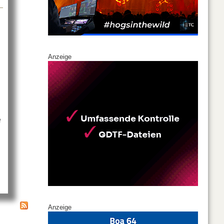
Anzeige
e
ig, detailliert und akzentuiert
Anzeige