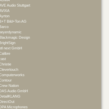
AVE Audio Stuttgart
AVIXA
Ayrton
B+T Bild+Ton AG
Barco
beyerdynamic
Blackmagic Design
BrightSign
btl next GmbH
Calibre
cast
Christie
Clevertouch
Computerworks
Contour
Crew Nation
DAS Audio GmbH
DetailKLANG
DirectOut
DPA Microphones