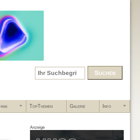
Search form
hnik
TopThemen
Galerie
Info
Anzeige