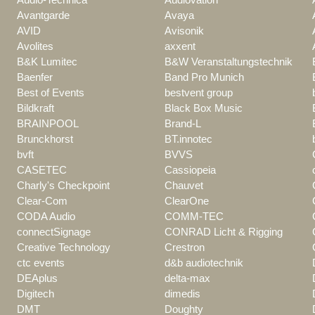
Avantgarde
Avaya
AVID
Avisonik
Avolites
axxent
B&K Lumitec
B&W Veranstaltungstechnik
Baenfer
Band Pro Munich
Best of Events
bestvent group
Bildkraft
Black Box Music
BRAINPOOL
Brand-L
Brunckhorst
BT.innotec
bvft
BVVS
CASETEC
Cassiopeia
Charly's Checkpoint
Chauvet
Clear-Com
ClearOne
CODA Audio
COMM-TEC
connectSignage
CONRAD Licht & Rigging
Creative Technology
Crestron
ctc events
d&b audiotechnik
DEAplus
delta-max
Digitech
dimedis
DMT
Doughty