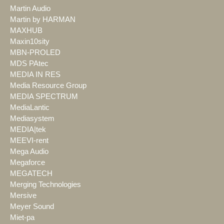
Martin Audio
Martin by HARMAN
MAXHUB
Maxin10sity
MBN-PROLED
MDS PAtec
MEDIA IN RES
Media Resource Group
MEDIA SPECTRUM
MediaLantic
Mediasystem
MEDIA|tek
MEEVI-rent
Mega Audio
Megaforce
MEGATECH
Merging Technologies
Mersive
Meyer Sound
Miet-pa