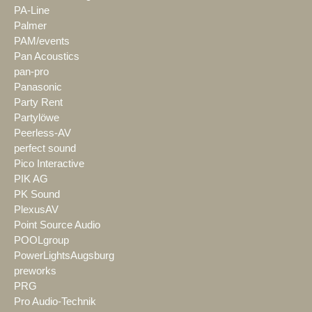
PA-Line
Palmer
PAM/events
Pan Acoustics
pan-pro
Panasonic
Party Rent
Partylöwe
Peerless-AV
perfect sound
Pico Interactive
PIK AG
PK Sound
PlexusAV
Point Source Audio
POOLgroup
PowerLightsAugsburg
preworks
PRG
Pro Audio-Technik