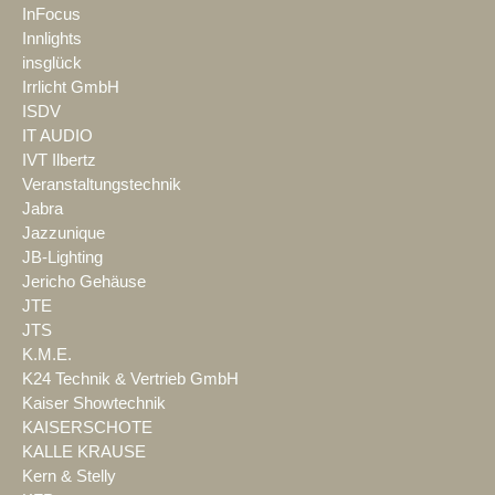
InFocus
Innlights
insglück
Irrlicht GmbH
ISDV
IT AUDIO
IVT Ilbertz
Veranstaltungstechnik
Jabra
Jazzunique
JB-Lighting
Jericho Gehäuse
JTE
JTS
K.M.E.
K24 Technik & Vertrieb GmbH
Kaiser Showtechnik
KAISERSCHOTE
KALLE KRAUSE
Kern & Stelly