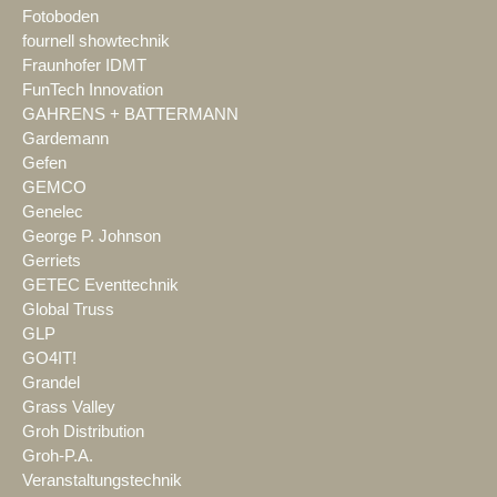
Fotoboden
fournell showtechnik
Fraunhofer IDMT
FunTech Innovation
GAHRENS + BATTERMANN
Gardemann
Gefen
GEMCO
Genelec
George P. Johnson
Gerriets
GETEC Eventtechnik
Global Truss
GLP
GO4IT!
Grandel
Grass Valley
Groh Distribution
Groh-P.A.
Veranstaltungstechnik