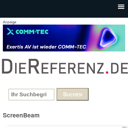
Skip to main content
Anzeige
www.DieReferenz.de
Search form
ScreenBeam