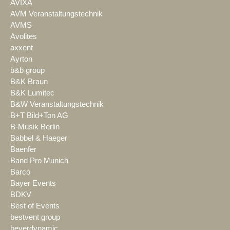
AVIXA
AVM Veranstaltungstechnik
AVMS
Avolites
axxent
Ayrton
b&b group
B&K Braun
B&K Lumitec
B&W Veranstaltungstechnik
B+T Bild+Ton AG
B-Musik Berlin
Babbel & Haeger
Baenfer
Band Pro Munich
Barco
Bayer Events
BDKV
Best of Events
bestvent group
beyerdynamic