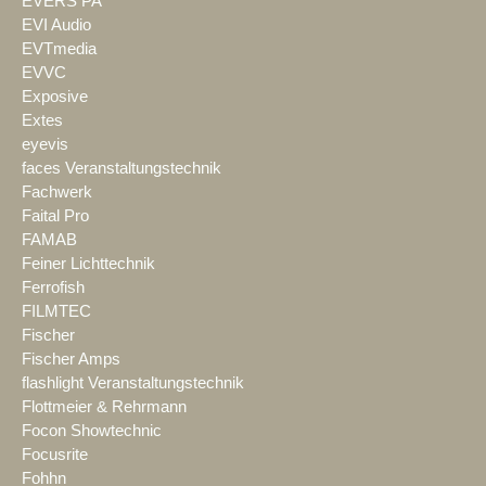
EVERS PA
EVI Audio
EVTmedia
EVVC
Exposive
Extes
eyevis
faces Veranstaltungstechnik
Fachwerk
Faital Pro
FAMAB
Feiner Lichttechnik
Ferrofish
FILMTEC
Fischer
Fischer Amps
flashlight Veranstaltungstechnik
Flottmeier & Rehrmann
Focon Showtechnic
Focusrite
Fohhn