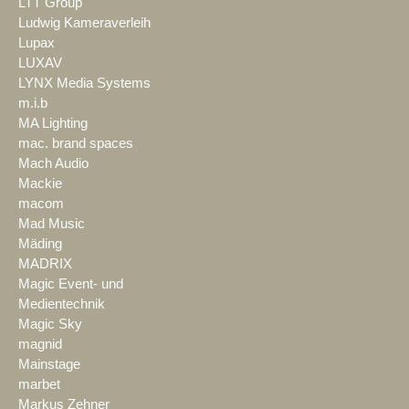
LTT Group
Ludwig Kameraverleih
Lupax
LUXAV
LYNX Media Systems
m.i.b
MA Lighting
mac. brand spaces
Mach Audio
Mackie
macom
Mad Music
Mäding
MADRIX
Magic Event- und
Medientechnik
Magic Sky
magnid
Mainstage
marbet
Markus Zehner