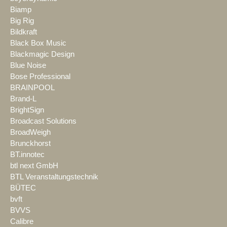
Biamp
Big Rig
Bildkraft
Black Box Music
Blackmagic Design
Blue Noise
Bose Professional
BRAINPOOL
Brand-L
BrightSign
Broadcast Solutions
BroadWeigh
Brunckhorst
BT.innotec
btl next GmbH
BTL Veranstaltungstechnik
BÜTEC
bvft
BVVS
Calibre