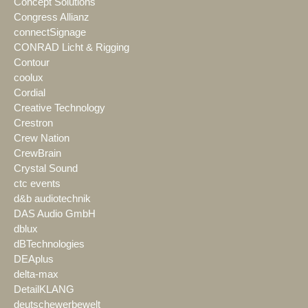
Concept Solutions
Congress Allianz
connectSignage
CONRAD Licht & Rigging
Contour
coolux
Cordial
Creative Technology
Crestron
Crew Nation
CrewBrain
Crystal Sound
ctc events
d&b audiotechnik
DAS Audio GmbH
dblux
dBTechnologies
DEAplus
delta-max
DetailKLANG
deutschewerbewelt