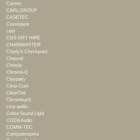
Cameo
CARL GROUP
CASETEC
Cassiopeia
cast
CGS DRY HIRE
CHAINMASTER
Charly's Checkpoint
Chauvet
Christie
Chroma-Q
Claypaky
Clear-Com
ClearOne
Clevertouch
cma audio
Cobra Sound Light
CODA Audio
COMM-TEC
Computerworks