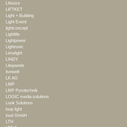
Lifesize
LIFTKET
Light + Building
Light Event
lightconcept
Lightlife
Lightpower
Lightronic
Limelight
LINDY
Litepanels
livewelt
LK AG
LMP
LMP Pyrotechnik
LOGIC media solutions
Look Solutions
loop light
loud GmbH
LTH