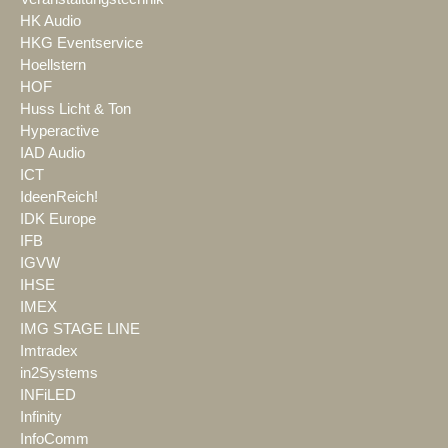
HK Audio
HKG Eventservice
Hoellstern
HOF
Huss Licht & Ton
Hyperactive
IAD Audio
ICT
IdeenReich!
IDK Europe
IFB
IGVW
IHSE
IMEX
IMG STAGE LINE
Imtradex
in2Systems
INFiLED
Infinity
InfoComm