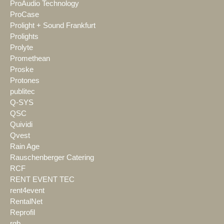
ProAudio Technology
ProCase
Prolight + Sound Frankfurt
Prolights
Prolyte
Promethean
Proske
Protones
publitec
Q-SYS
QSC
Quividi
Qvest
Rain Age
Rauschenberger Catering
RCF
RENT EVENT TEC
rent4event
RentalNet
Reprofil
rgb