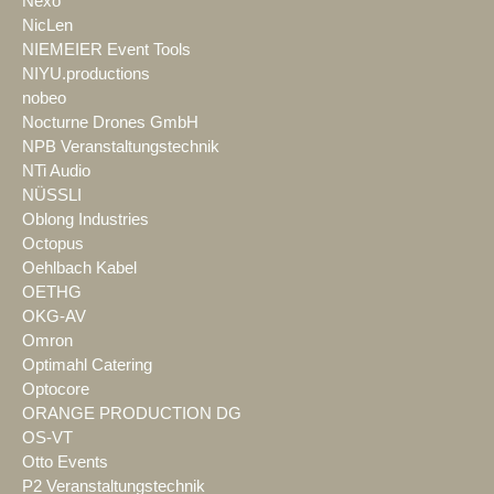
Nexo
NicLen
NIEMEIER Event Tools
NIYU.productions
nobeo
Nocturne Drones GmbH
NPB Veranstaltungstechnik
NTi Audio
NÜSSLI
Oblong Industries
Octopus
Oehlbach Kabel
OETHG
OKG-AV
Omron
Optimahl Catering
Optocore
ORANGE PRODUCTION DG
OS-VT
Otto Events
P2 Veranstaltungstechnik