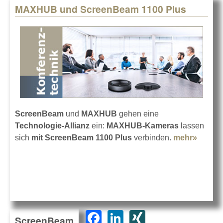
MAXHUB und ScreenBeam 1100 Plus
ScreenBeam
und
MAXHUB
gehen eine
Technologie-Allianz
ein:
MAXHUB-Kameras
lassen
sich
mit ScreenBeam 1100 Plus
verbinden.
mehr»
about
MAXH
und
Scree
1100 P
F
Li
XI
ScreenBeam