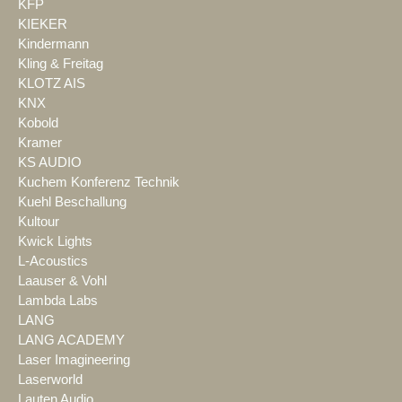
KFP
KIEKER
Kindermann
Kling & Freitag
KLOTZ AIS
KNX
Kobold
Kramer
KS AUDIO
Kuchem Konferenz Technik
Kuehl Beschallung
Kultour
Kwick Lights
L-Acoustics
Laauser & Vohl
Lambda Labs
LANG
LANG ACADEMY
Laser Imagineering
Laserworld
Lauten Audio