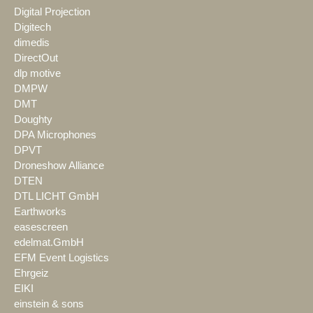
Digital Projection
Digitech
dimedis
DirectOut
dlp motive
DMPW
DMT
Doughty
DPA Microphones
DPVT
Droneshow Alliance
DTEN
DTL LICHT GmbH
Earthworks
easescreen
edelmat.GmbH
EFM Event Logistics
Ehrgeiz
EIKI
einstein & sons