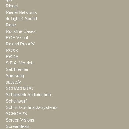
Riedel
Riedel Networks
rk Light & Sound
Robe
Rockline Cases
ROE Visual
Roland Pro A/V
ROXX
RØDE
S.E.A. Vertrieb
Salzbrenner
Samsung
satis&fy
SCHACHZUG
Schallwerk Audiotechnik
Scheinwurf
Schnick-Schnack-Systems
SCHOEPS
Screen Visions
ScreenBeam