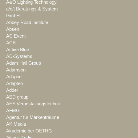
A&O Lighting Technology
a/c/t Beratungs & System
GmbH
Abbey Road Institute
Absen
AC Event
ACB
Active Blue
AD-Systems
Adam Hall Group
Adamson
Adapoe
Adapteo
Adder
AED group
AES Veranstaltungstechnik
AFMG
Agentur für Markenträume
AK Media
Akademie der OETHG
Alcons Audio