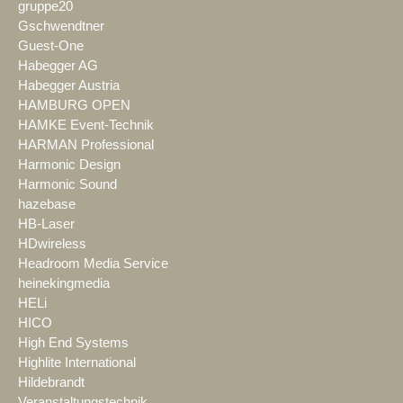
gruppe20
Gschwendtner
Guest-One
Habegger AG
Habegger Austria
HAMBURG OPEN
HAMKE Event-Technik
HARMAN Professional
Harmonic Design
Harmonic Sound
hazebase
HB-Laser
HDwireless
Headroom Media Service
heinekingmedia
HELi
HICO
High End Systems
Highlite International
Hildebrandt
Veranstaltungstechnik