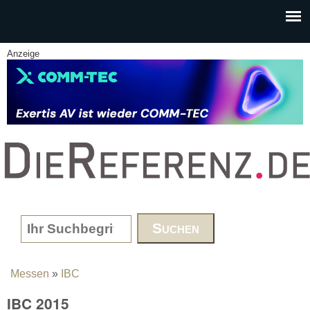
Skip to main content
Anzeige
www.DieReferenz.de
Search form
Messen
»
IBC
You are here
IBC 2015