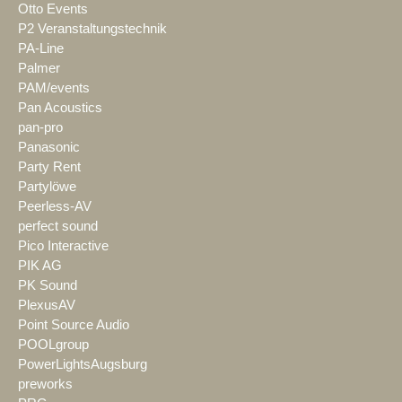
Otto Events
P2 Veranstaltungstechnik
PA-Line
Palmer
PAM/events
Pan Acoustics
pan-pro
Panasonic
Party Rent
Partylöwe
Peerless-AV
perfect sound
Pico Interactive
PIK AG
PK Sound
PlexusAV
Point Source Audio
POOLgroup
PowerLightsAugsburg
preworks