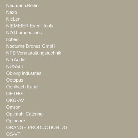
Neumann.Berlin
Nexo
NicLen
NIEMEIER Event Tools
NIYU.productions
nobeo
Nocturne Drones GmbH
NPB Veranstaltungstechnik
NTi Audio
NÜSSLI
Oblong Industries
Octopus
Oehlbach Kabel
OETHG
OKG-AV
Omron
Optimahl Catering
Optocore
ORANGE PRODUCTION DG
OS-VT