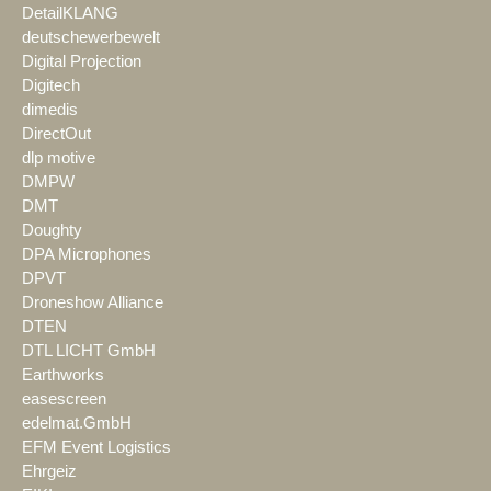
DetailKLANG
deutschewerbewelt
Digital Projection
Digitech
dimedis
DirectOut
dlp motive
DMPW
DMT
Doughty
DPA Microphones
DPVT
Droneshow Alliance
DTEN
DTL LICHT GmbH
Earthworks
easescreen
edelmat.GmbH
EFM Event Logistics
Ehrgeiz