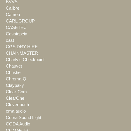
BVVS
Calibre
Cameo
CARL GROUP
CASETEC
Cassiopeia
cast
CGS DRY HIRE
CHAINMASTER
Charly's Checkpoint
Chauvet
Christie
Chroma-Q
Claypaky
Clear-Com
ClearOne
Clevertouch
cma audio
Cobra Sound Light
CODA Audio
COMM-TEC