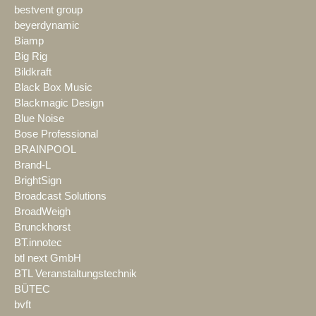
bestvent group
beyerdynamic
Biamp
Big Rig
Bildkraft
Black Box Music
Blackmagic Design
Blue Noise
Bose Professional
BRAINPOOL
Brand-L
BrightSign
Broadcast Solutions
BroadWeigh
Brunckhorst
BT.innotec
btl next GmbH
BTL Veranstaltungstechnik
BÜTEC
bvft