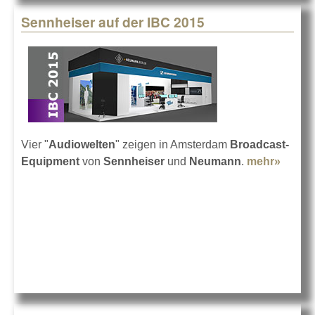
Sennheiser auf der IBC 2015
Vier "
Audiowelten
" zeigen in Amsterdam
Broadcast-
Equipment
von
Sennheiser
und
Neumann
.
mehr»
about
Sennh
auf de
2015