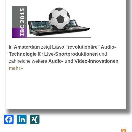
In
Amsterdam
zeigt
Lawo
"revolutionäre" Audio-
Technologie
für
Live-Sportproduktionen
und
zahlreiche weitere
Audio- und Video-Innovationen
.
mehr»
about Lawo auf der IBC 2015
F
Li
XI
a
n
N