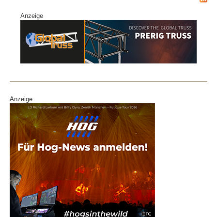
c
k
G
Anzeige
e
e
b
dI
o
n
o
k
Anzeige