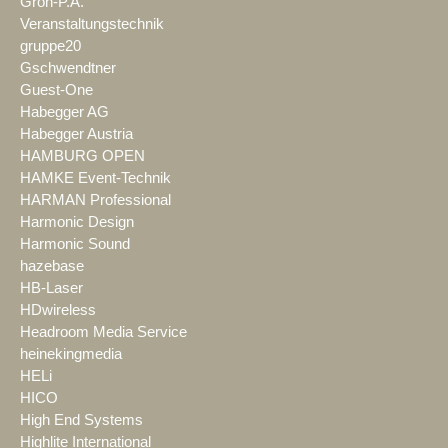
Groh-P.A.
Veranstaltungstechnik
gruppe20
Gschwendtner
Guest-One
Habegger AG
Habegger Austria
HAMBURG OPEN
HAMKE Event-Technik
HARMAN Professional
Harmonic Design
Harmonic Sound
hazebase
HB-Laser
HDwireless
Headroom Media Service
heinekingmedia
HELi
HICO
High End Systems
Highlite International