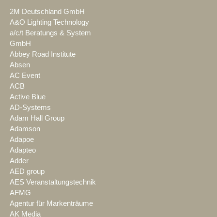
2M Deutschland GmbH
A&O Lighting Technology
a/c/t Beratungs & System
GmbH
Abbey Road Institute
Absen
AC Event
ACB
Active Blue
AD-Systems
Adam Hall Group
Adamson
Adapoe
Adapteo
Adder
AED group
AES Veranstaltungstechnik
AFMG
Agentur für Markenträume
AK Media