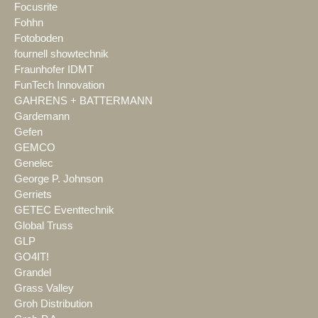
Focusrite
Fohhn
Fotoboden
fournell showtechnik
Fraunhofer IDMT
FunTech Innovation
GAHRENS + BATTERMANN
Gardemann
Gefen
GEMCO
Genelec
George P. Johnson
Gerriets
GETEC Eventtechnik
Global Truss
GLP
GO4IT!
Grandel
Grass Valley
Groh Distribution