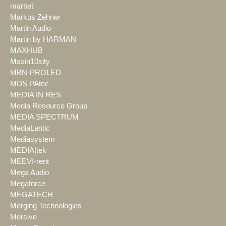
marbet
Markus Zehner
Martin Audio
Martin by HARMAN
MAXHUB
Maxin10sity
MBN-PROLED
MDS PAtec
MEDIA IN RES
Media Resource Group
MEDIA SPECTRUM
MediaLantic
Mediasystem
MEDIA|tek
MEEVI-rent
Mega Audio
Megaforce
MEGATECH
Merging Technologies
Mersive