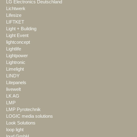
LG Electronics Deutschland
Lichtwerk
Lifesize
LIFTKET
Light + Building
Light Event
lightconcept
Lightlife
Lightpower
Lightronic
Limelight
LINDY
Litepanels
livewelt
LK AG
LMP
LMP Pyrotechnik
LOGIC media solutions
Look Solutions
loop light
loud GmbH