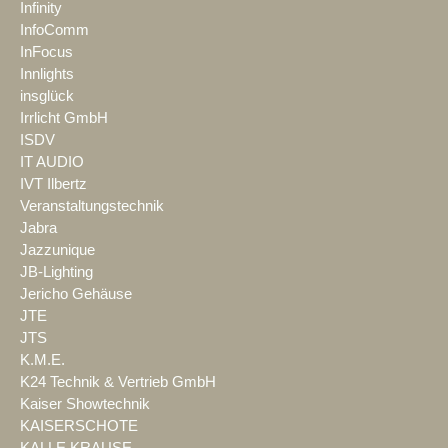
Infinity
InfoComm
InFocus
Innlights
insglück
Irrlicht GmbH
ISDV
IT AUDIO
IVT Ilbertz
Veranstaltungstechnik
Jabra
Jazzunique
JB-Lighting
Jericho Gehäuse
JTE
JTS
K.M.E.
K24 Technik & Vertrieb GmbH
Kaiser Showtechnik
KAISERSCHOTE