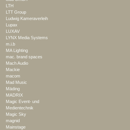
LTH
LTT Group
Ludwig Kameraverleih
Lupax
LUXAV
LYNX Media Systems
m.i.b
MA Lighting
mac. brand spaces
Mach Audio
Mackie
macom
Mad Music
Mäding
MADRIX
Magic Event- und
Medientechnik
Magic Sky
magnid
Mainstage