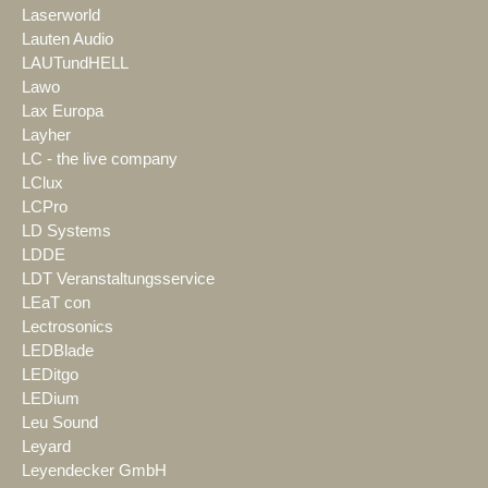
Laserworld
Lauten Audio
LAUTundHELL
Lawo
Lax Europa
Layher
LC - the live company
LClux
LCPro
LD Systems
LDDE
LDT Veranstaltungsservice
LEaT con
Lectrosonics
LEDBlade
LEDitgo
LEDium
Leu Sound
Leyard
Leyendecker GmbH