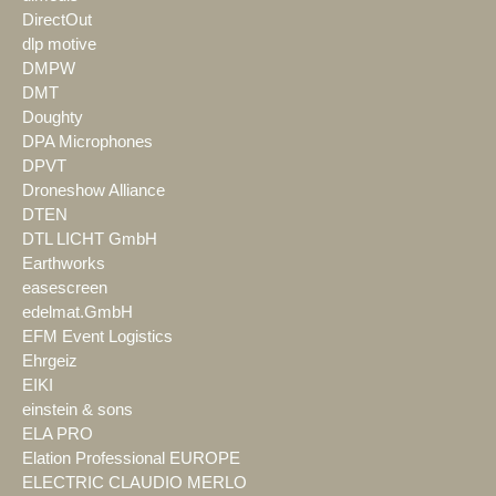
DirectOut
dlp motive
DMPW
DMT
Doughty
DPA Microphones
DPVT
Droneshow Alliance
DTEN
DTL LICHT GmbH
Earthworks
easescreen
edelmat.GmbH
EFM Event Logistics
Ehrgeiz
EIKI
einstein & sons
ELA PRO
Elation Professional EUROPE
ELECTRIC CLAUDIO MERLO