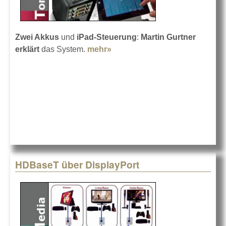
Zwei Akkus
und
iPad-Steuerung
:
Martin Gurtner
erklärt
das System.
mehr»
about Sennheiser LSP 500
Pro
HDBaseT über DisplayPort