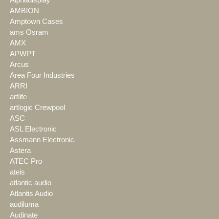
Alphadisplay
AMBION
Amptown Cases
ams Osram
AMX
APWPT
Arcus
Area Four Industries
ARRI
artlife
artlogic Crewpool
ASC
ASL Electronic
Assmann Electronic
Astera
ATEC Pro
ateis
atlantic audio
Atlantis Audio
audiluma
Audinate