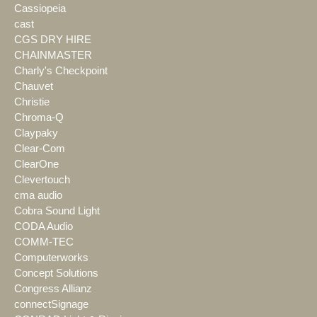
Cassiopeia
cast
CGS DRY HIRE
CHAINMASTER
Charly's Checkpoint
Chauvet
Christie
Chroma-Q
Claypaky
Clear-Com
ClearOne
Clevertouch
cma audio
Cobra Sound Light
CODA Audio
COMM-TEC
Computerworks
Concept Solutions
Congress Allianz
connectSignage