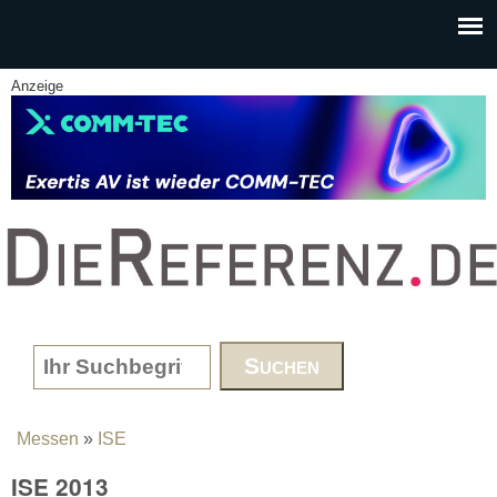
Skip to main content
Anzeige
www.DieReferenz.de
Search form
Messen
»
ISE
You are here
ISE 2013