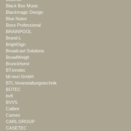
Black Box Music
Blackmagic Design
Blue Noise
Bose Professional
BRAINPOOL
Brand-L
BrightSign
Broadcast Solutions
BroadWeigh
Brunckhorst
BT.innotec
btl next GmbH
BTL Veranstaltungstechnik
BÜTEC
bvft
BVVS
Calibre
Cameo
CARL GROUP
CASETEC