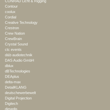
CONRAD Licht & Rigging
Contour
coolux
Cordial
Creative Technology
Crestron
Crew Nation
CrewBrain
Crystal Sound
ctc events
d&b audiotechnik
DAS Audio GmbH
dblux
dBTechnologies
DEAplus
delta-max
DetailKLANG
deutschewerbewelt
Digital Projection
Digitech
dimedis