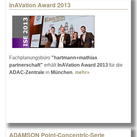
InAVation Award 2013
Fachplanungsbüro
"hartmann+mathias
partnerschaft"
erhält
InAVation Award 2013
für die
ADAC-Zentrale
in
München
.
mehr»
about InAVation
Award 2013
ADAMSON Point-Concentric-Serie