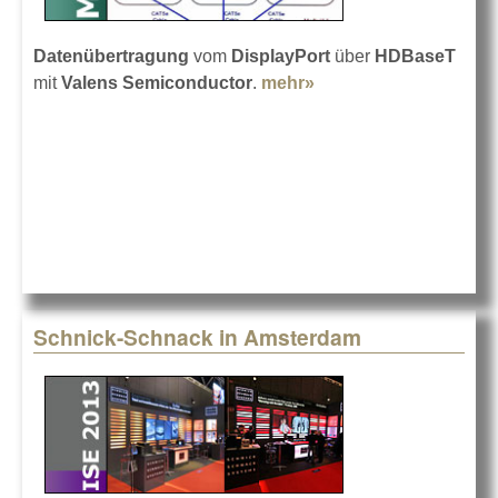
Datenübertragung
vom
DisplayPort
über
HDBaseT
mit
Valens Semiconductor
.
mehr»
about HDBaseT über
DisplayPort
Schnick-Schnack in Amsterdam