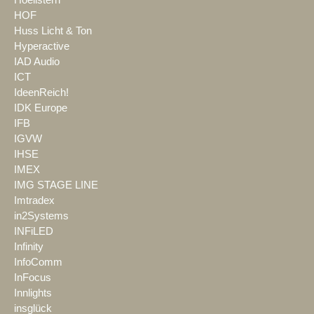
Hoellstern
HOF
Huss Licht & Ton
Hyperactive
IAD Audio
ICT
IdeenReich!
IDK Europe
IFB
IGVW
IHSE
IMEX
IMG STAGE LINE
Imtradex
in2Systems
INFiLED
Infinity
InfoComm
InFocus
Innlights
insglück