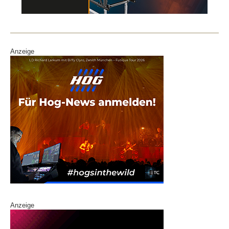
o
n
o
k
Anzeige
Anzeige