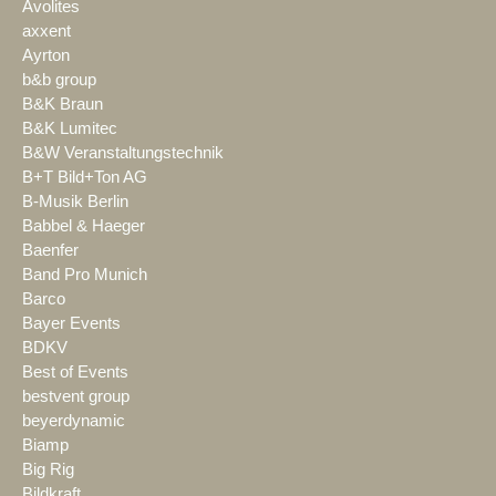
Avolites
axxent
Ayrton
b&b group
B&K Braun
B&K Lumitec
B&W Veranstaltungstechnik
B+T Bild+Ton AG
B-Musik Berlin
Babbel & Haeger
Baenfer
Band Pro Munich
Barco
Bayer Events
BDKV
Best of Events
bestvent group
beyerdynamic
Biamp
Big Rig
Bildkraft