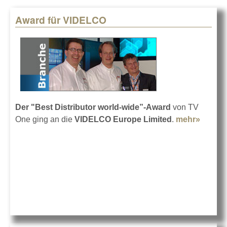
Award für VIDELCO
Pages
Der "Best Distributor world-wide”-Award
von TV
One ging an die
V
IDELCO Europe Limited
.
mehr»
about
Award
für
VIDEL