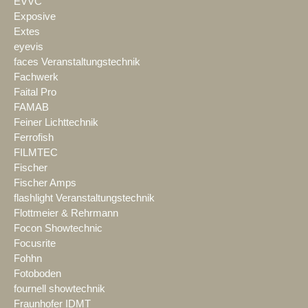
EVVC
Exposive
Extes
eyevis
faces Veranstaltungstechnik
Fachwerk
Faital Pro
FAMAB
Feiner Lichttechnik
Ferrofish
FILMTEC
Fischer
Fischer Amps
flashlight Veranstaltungstechnik
Flottmeier & Rehrmann
Focon Showtechnic
Focusrite
Fohhn
Fotoboden
fournell showtechnik
Fraunhofer IDMT