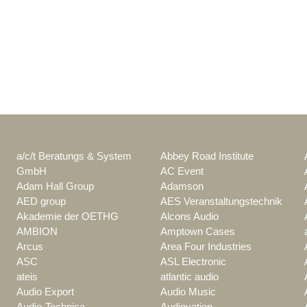
a/c/t Beratungs & System
Abbey Road Institute
GmbH
AC Event
Adam Hall Group
Adamson
AED group
AES Veranstaltungstechnik
Akademie der OETHG
Alcons Audio
AMBION
Amptown Cases
Arcus
Area Four Industries
ASC
ASL Electronic
ateis
atlantic audio
Audio Export
Audio Music
Audio-Technica
Audiovation