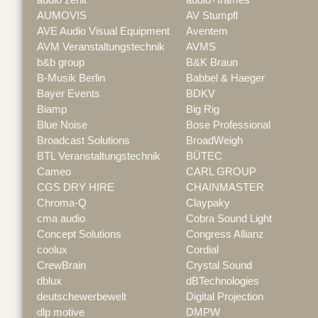
AUMOVIS
AV Stumpfl
AVE Audio Visual Equipment
Aventem
AVM Veranstaltungstechnik
AVMS
b&b group
B&K Braun
B-Musik Berlin
Babbel & Haeger
Bayer Events
BDKV
Biamp
Big Rig
Blue Noise
Bose Professional
Broadcast Solutions
BroadWeigh
BTL Veranstaltungstechnik
BÜTEC
Cameo
CARL GROUP
CGS DRY HIRE
CHAINMASTER
Chroma-Q
Claypaky
cma audio
Cobra Sound Light
Concept Solutions
Congress Allianz
coolux
Cordial
CrewBrain
Crystal Sound
dblux
dBTechnologies
deutschewerbewelt
Digital Projection
dlp motive
DMPW