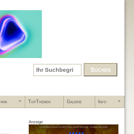
Search form
hnik
TopThemen
Galerie
Info
Anzeige