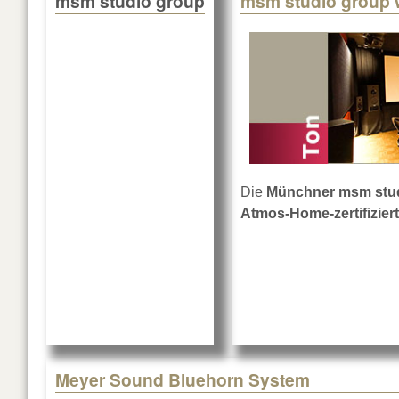
msm studio group
msm studio group 
Die
Münchner msm stu
Atmos-Home-zertifizier
Meyer Sound Bluehorn System