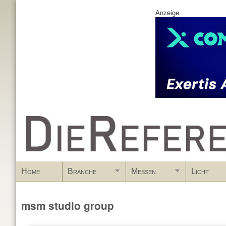
Anzeige
www.DieReferenz.de
Home
Branche
Messen
Licht
msm studio group