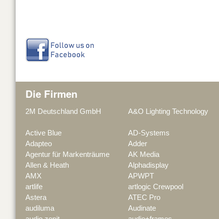
Die Firmen
2M Deutschland GmbH
A&O Lighting Technology
Active Blue
AD-Systems
Adapteo
Adder
Agentur für Markenträume
AK Media
Allen & Heath
Alphadisplay
AMX
APWPT
artlife
artlogic Crewpool
Astera
ATEC Pro
audiluma
Audinate
audio zenit
audio+frames