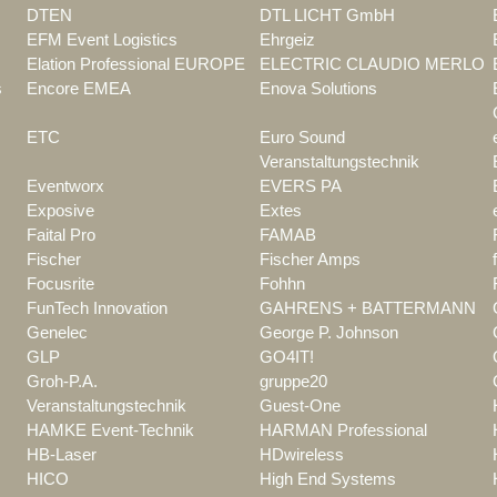
DTEN
DTL LICHT GmbH
EFM Event Logistics
Ehrgeiz
Elation Professional EUROPE
ELECTRIC CLAUDIO MERLO
s
Encore EMEA
Enova Solutions
ETC
Euro Sound
Veranstaltungstechnik
Eventworx
EVERS PA
Exposive
Extes
Faital Pro
FAMAB
Fischer
Fischer Amps
Focusrite
Fohhn
FunTech Innovation
GAHRENS + BATTERMANN
Genelec
George P. Johnson
GLP
GO4IT!
Groh-P.A.
gruppe20
Veranstaltungstechnik
Guest-One
HAMKE Event-Technik
HARMAN Professional
HB-Laser
HDwireless
HICO
High End Systems