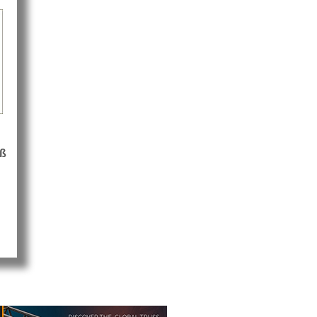
ß
ehorn System