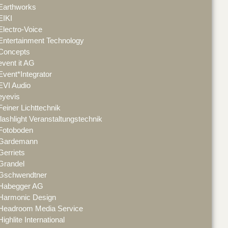
Earthworks
EIKI
Electro-Voice
Entertainment Technology
Concepts
event it AG
Event*Integrator
EVI Audio
eyevis
Feiner Lichttechnik
flashlight Veranstaltungstechnik
Fotoboden
Gardemann
Gerriets
Grandel
Gschwendtner
Habegger AG
Harmonic Design
Headroom Media Service
Highlite International