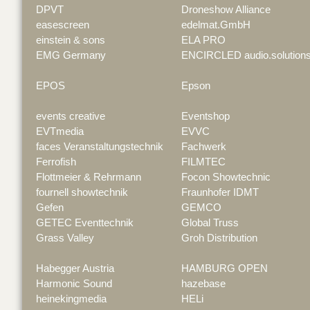
DPVT
Droneshow Alliance
easescreen
edelmat.GmbH
einstein & sons
ELA PRO
EMG Germany
ENCIRCLED audio.solution
EPOS
Epson
events creative
Eventshop
EVTmedia
EVVC
faces Veranstaltungstechnik
Fachwerk
Ferrofish
FILMTEC
Flottmeier & Rehrmann
Focon Showtechnic
fournell showtechnik
Fraunhofer IDMT
Gefen
GEMCO
GETEC Eventtechnik
Global Truss
Grass Valley
Groh Distribution
Habegger Austria
HAMBURG OPEN
Harmonic Sound
hazebase
heinekingmedia
HELi