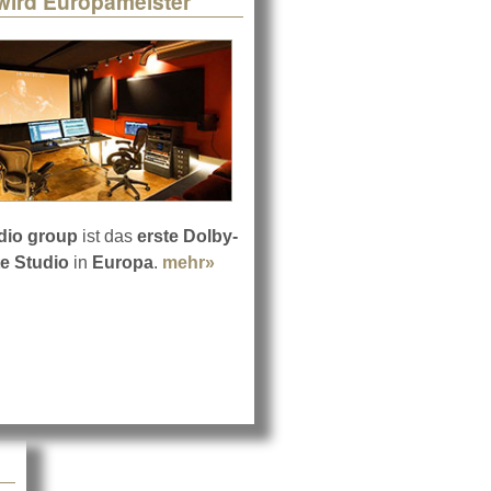
wird Europameister
dio group
ist das
erste Dolby-
te Studio
in
Europa
.
mehr»
about msm studio group wird Eu