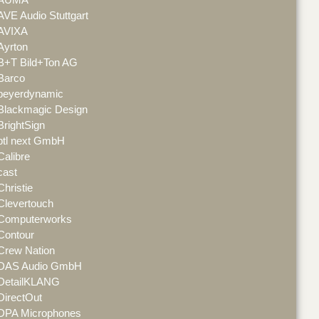
AVE Audio Stuttgart
AVIXA
Ayrton
B+T Bild+Ton AG
Barco
beyerdynamic
Blackmagic Design
BrightSign
btl next GmbH
Calibre
cast
Christie
Clevertouch
Computerworks
Contour
Crew Nation
DAS Audio GmbH
DetailKLANG
DirectOut
DPA Microphones