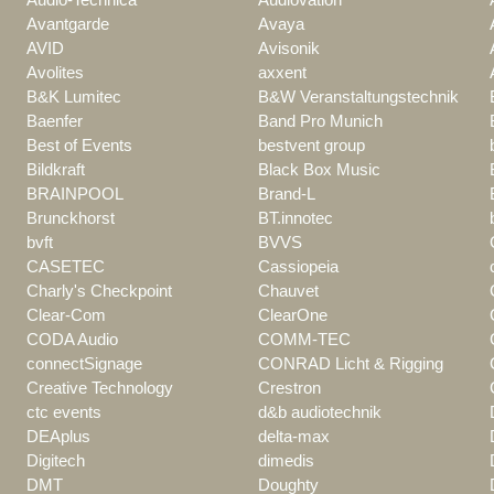
Avantgarde
Avaya
AVID
Avisonik
Avolites
axxent
B&K Lumitec
B&W Veranstaltungstechnik
Baenfer
Band Pro Munich
Best of Events
bestvent group
Bildkraft
Black Box Music
BRAINPOOL
Brand-L
Brunckhorst
BT.innotec
bvft
BVVS
CASETEC
Cassiopeia
Charly's Checkpoint
Chauvet
Clear-Com
ClearOne
CODA Audio
COMM-TEC
connectSignage
CONRAD Licht & Rigging
Creative Technology
Crestron
ctc events
d&b audiotechnik
DEAplus
delta-max
Digitech
dimedis
DMT
Doughty