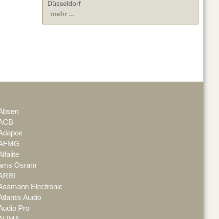
Düsseldorf
mehr ...
Absen
ACB
Adapoe
AFMG
Alfalite
ams Osram
ARRI
Assmann Electronic
Atlantis Audio
Audio Pro
AUMA