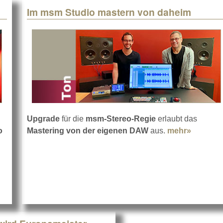
Im msm Studio mastern von daheim
Upgrade
für die
msm-Stereo-Regie
erlaubt das
o
Mastering von der eigenen DAW
aus.
mehr»
about I
-Lautsprecher