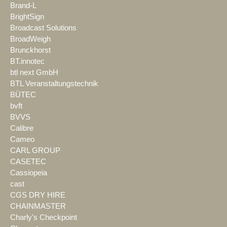
Brand-L
BrightSign
Broadcast Solutions
BroadWeigh
Brunckhorst
BT.innotec
btl next GmbH
BTL Veranstaltungstechnik
BÜTEC
bvft
BVVS
Calibre
Cameo
CARL GROUP
CASETEC
Cassiopeia
cast
CGS DRY HIRE
CHAINMASTER
Charly's Checkpoint