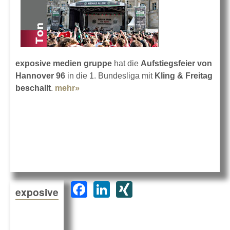
exposive medien gruppe
hat die
Aufstiegsfeier von
Hannover 96
in die 1. Bundesliga mit
Kling & Freitag
beschallt
.
mehr»
about Hannover 96 ist zurück
F
Li
XI
exposive
a
n
N
c
k
G