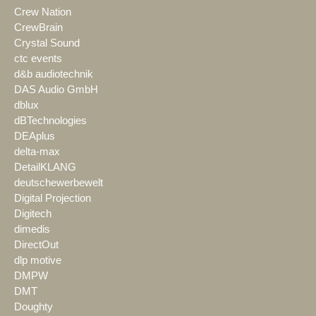
Crew Nation
CrewBrain
Crystal Sound
ctc events
d&b audiotechnik
DAS Audio GmbH
dblux
dBTechnologies
DEAplus
delta-max
DetailKLANG
deutschewerbewelt
Digital Projection
Digitech
dimedis
DirectOut
dlp motive
DMPW
DMT
Doughty