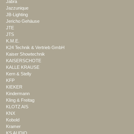
Jabra
Jazzunique
JB-Lighting
Jericho Gehäuse
JTE
JTS
K.M.E.
K24 Technik & Vertrieb GmbH
Kaiser Showtechnik
KAISERSCHOTE
KALLE KRAUSE
Kern & Stelly
KFP
KIEKER
Kindermann
Kling & Freitag
KLOTZ AIS
KNX
Kobold
Kramer
KS AUDIO