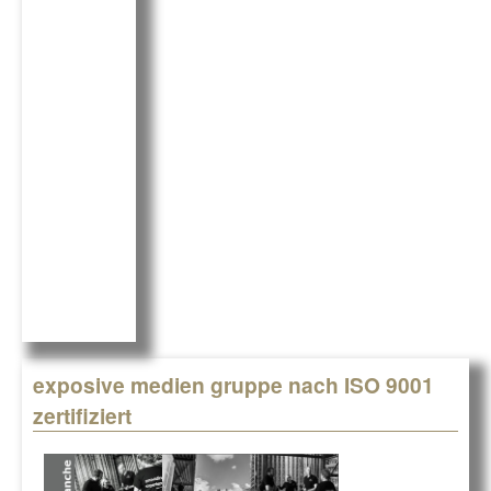
e
e
b
dI
o
n
o
k
exposive medien gruppe nach ISO 9001
zertifiziert