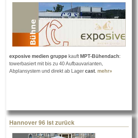
exposive medien gruppe
kauft
MPT-Bühendach
:
towerbasiert mit bis zu 40 Aufbauvarianten,
Abplansystem und direkt ab Lager
cast
.
mehr»
about
Prolyte MP
Bühnenda
für exposi
Hannover 96 ist zurück