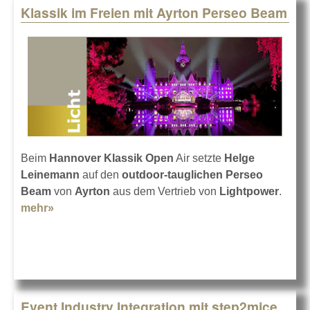
Klassik im Freien mit Ayrton Perseo Beam
Beim
Hannover Klassik Open
Air setzte
Helge
Leinemann
auf den
outdoor-tauglichen Perseo
Beam
von
Ayrton
aus dem Vertrieb von
Lightpower
.
mehr»
about Klassik im Freien mit Ayrton Perseo Beam
Event Industry Integration mit step2mice