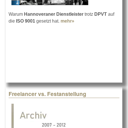
Warum
Hannoveraner Dienstleister
trotz
DPVT
auf
die
ISO 9001
gesetzt hat.
mehr»
about exposive medien
gruppe nach ISO 9001
zertifiziert
Freelancer vs. Festanstellung