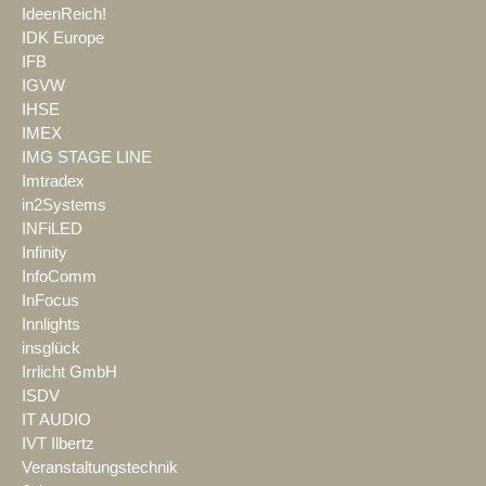
IdeenReich!
IDK Europe
IFB
IGVW
IHSE
IMEX
IMG STAGE LINE
Imtradex
in2Systems
INFiLED
Infinity
InfoComm
InFocus
Innlights
insglück
Irrlicht GmbH
ISDV
IT AUDIO
IVT Ilbertz
Veranstaltungstechnik