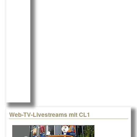
c
k
G
e
e
b
dI
o
n
o
k
Web-TV-Livestreams mit CL1