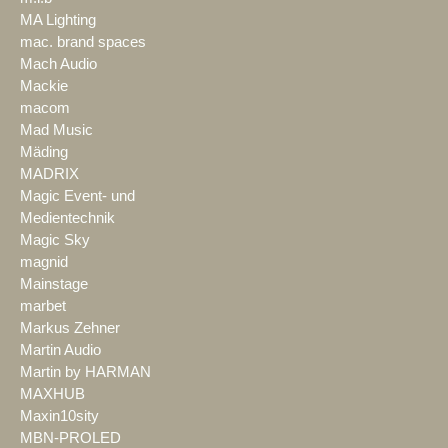
MA Lighting
mac. brand spaces
Mach Audio
Mackie
macom
Mad Music
Mäding
MADRIX
Magic Event- und
Medientechnik
Magic Sky
magnid
Mainstage
marbet
Markus Zehner
Martin Audio
Martin by HARMAN
MAXHUB
Maxin10sity
MBN-PROLED