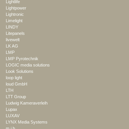
Lightlife
Lightpower
Lightronic
Limelight
LINDY
Litepanels
livewelt
LK AG
LMP
LMP Pyrotechnik
LOGIC media solutions
Look Solutions
loop light
loud GmbH
LTH
LTT Group
Ludwig Kameraverleih
Lupax
LUXAV
LYNX Media Systems
m.i.b