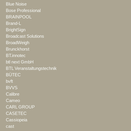
Blue Noise
Bose Professional
BRAINPOOL
Brand-L
BrightSign
Broadcast Solutions
BroadWeigh
Brunckhorst
BT.innotec
btl next GmbH
BTL Veranstaltungstechnik
BÜTEC
bvft
BVVS
Calibre
Cameo
CARL GROUP
CASETEC
Cassiopeia
cast