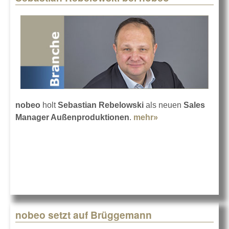
nobeo
holt
Sebastian Rebelowski
als neuen
Sales
Manager Außenproduktionen
.
mehr»
about Sebastian
Rebelowski bei
nobeo
nobeo setzt auf Brüggemann