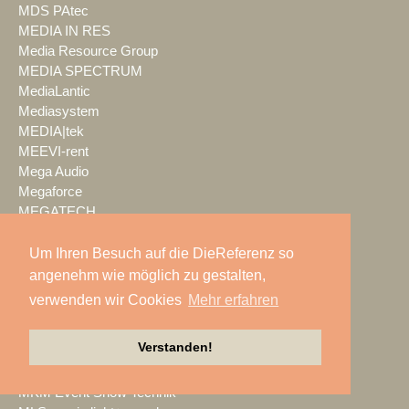
MDS PAtec
MEDIA IN RES
Media Resource Group
MEDIA SPECTRUM
MediaLantic
Mediasystem
MEDIA|tek
MEEVI-rent
Mega Audio
Megaforce
MEGATECH
Merging Technologies
Mersive
Um Ihren Besuch auf die DieReferenz so
Meyer Sound
angenehm wie möglich zu gestalten,
Miet-pa
verwenden wir Cookies
Mehr erfahren
MILOS
Ministry of Light
Verstanden!
MisterMaster
Mitsubishi Electric
MKM Event Show Technik