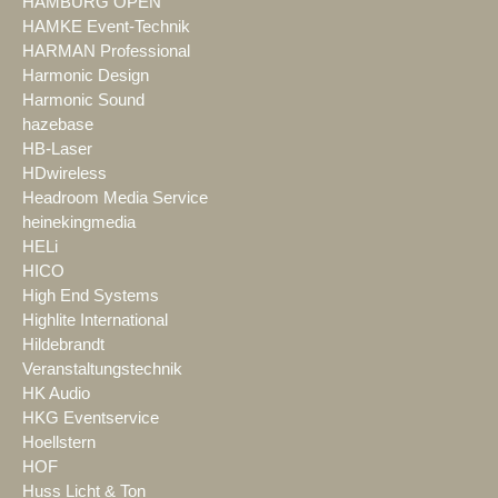
HAMBURG OPEN
HAMKE Event-Technik
HARMAN Professional
Harmonic Design
Harmonic Sound
hazebase
HB-Laser
HDwireless
Headroom Media Service
heinekingmedia
HELi
HICO
High End Systems
Highlite International
Hildebrandt
Veranstaltungstechnik
HK Audio
HKG Eventservice
Hoellstern
HOF
Huss Licht & Ton