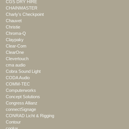
CGS DRY HIRE
CHAINMASTER
Charly's Checkpoint
Chauvet
Christie
Chroma-Q
Claypaky
Clear-Com
ClearOne
Clevertouch
cma audio
Cobra Sound Light
CODA Audio
COMM-TEC
Computerworks
Concept Solutions
Congress Allianz
connectSignage
CONRAD Licht & Rigging
Contour
coolux