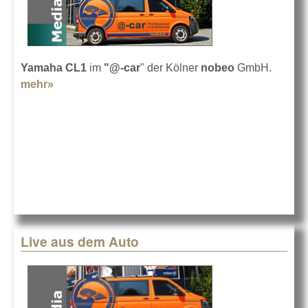
Yamaha CL1
im
"@-car
" der Kölner
nobeo
GmbH.
mehr»
about Web-TV-Livestreams mit CL1
Live aus dem Auto