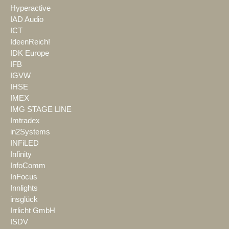
Hyperactive
IAD Audio
ICT
IdeenReich!
IDK Europe
IFB
IGVW
IHSE
IMEX
IMG STAGE LINE
Imtradex
in2Systems
INFiLED
Infinity
InfoComm
InFocus
Innlights
insglück
Irrlicht GmbH
ISDV