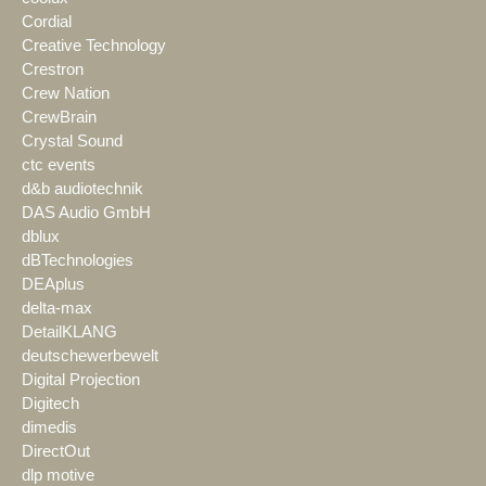
Cordial
Creative Technology
Crestron
Crew Nation
CrewBrain
Crystal Sound
ctc events
d&b audiotechnik
DAS Audio GmbH
dblux
dBTechnologies
DEAplus
delta-max
DetailKLANG
deutschewerbewelt
Digital Projection
Digitech
dimedis
DirectOut
dlp motive