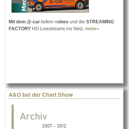
Mit dem @-car
liefern n
obeo
und die
STREAMING
FACTORY
HD-Livestreams ins Netz.
mehr»
about Live
aus dem
Auto
A&O bei der Chart Show