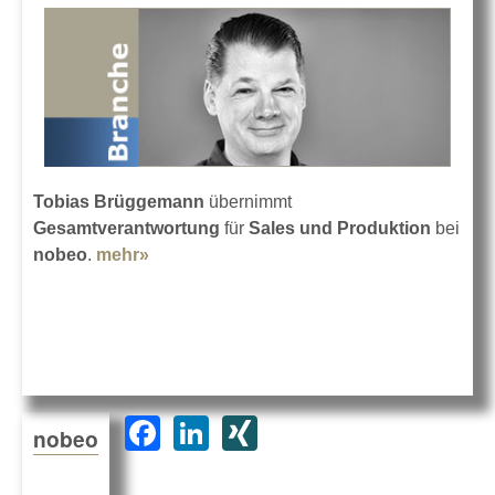
Tobias Brüggemann
übernimmt
Gesamtverantwortung
für
Sales und Produktion
bei
nobeo
.
mehr»
about nobeo setzt auf Brüggemann
F
Li
XI
nobeo
a
n
N