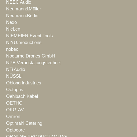
NEEC Audio
Neumann&Müller
Neumann.Berlin
Nexo
NicLen
NIEMEIER Event Tools
NIYU.productions
nobeo
Nocturne Drones GmbH
NPB Veranstaltungstechnik
NTi Audio
NÜSSLI
Oblong Industries
Octopus
Oehlbach Kabel
OETHG
OKG-AV
Omron
Optimahl Catering
Optocore
ORANGE PRODUCTION DG