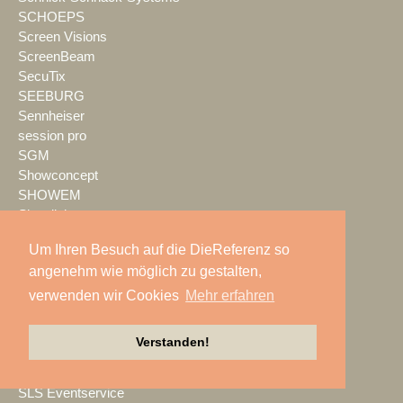
SCHOEPS
Screen Visions
ScreenBeam
SecuTix
SEEBURG
Sennheiser
session pro
SGM
Showconcept
SHOWEM
Showlight
Showmatrix
Um Ihren Besuch auf die DieReferenz so
Showrental
angenehm wie möglich zu gestalten,
Showtec
Showtech
verwenden wir Cookies
Mehr erfahren
ShowTex
Shure
Verstanden!
SIGNAL GmbH
sld mediatec
SLS Eventservice