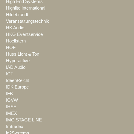
High End Systems
Highlite International
Hildebrandt
Veranstaltungstechnik
HK Audio
HKG Eventservice
Hoellstern
HOF
Huss Licht & Ton
Hyperactive
IAD Audio
ICT
IdeenReich!
IDK Europe
IFB
IGVW
IHSE
IMEX
IMG STAGE LINE
Imtradex
in2Systems