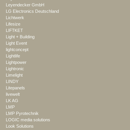
Leyendecker GmbH
LG Electronics Deutschland
Lichtwerk
Lifesize
LIFTKET
Light + Building
Light Event
lightconcept
Lightlife
Lightpower
Lightronic
Limelight
LINDY
Litepanels
livewelt
LK AG
LMP
LMP Pyrotechnik
LOGIC media solutions
Look Solutions