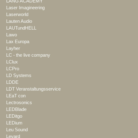
LANG ACADEMY
Laser Imagineering
Laserworld
Lauten Audio
LAUTundHELL
Lawo
Lax Europa
Layher
LC - the live company
LClux
LCPro
LD Systems
LDDE
LDT Veranstaltungsservice
LEaT con
Lectrosonics
LEDBlade
LEDitgo
LEDium
Leu Sound
Leyard