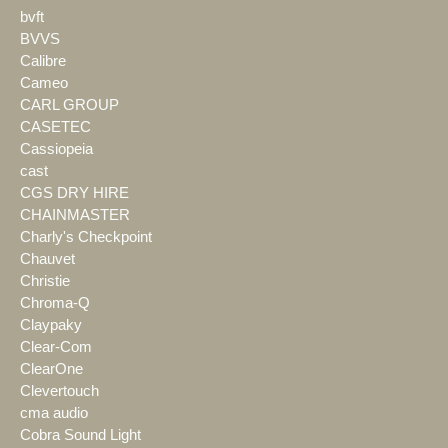
bvft
BVVS
Calibre
Cameo
CARL GROUP
CASETEC
Cassiopeia
cast
CGS DRY HIRE
CHAINMASTER
Charly's Checkpoint
Chauvet
Christie
Chroma-Q
Claypaky
Clear-Com
ClearOne
Clevertouch
cma audio
Cobra Sound Light