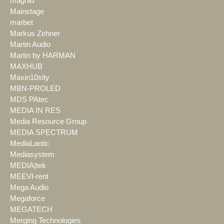
magnid
Mainstage
marbet
Markus Zehner
Martin Audio
Martin by HARMAN
MAXHUB
Maxin10sity
MBN-PROLED
MDS PAtec
MEDIA IN RES
Media Resource Group
MEDIA SPECTRUM
MediaLantic
Mediasystem
MEDIA|tek
MEEVI-rent
Mega Audio
Megaforce
MEGATECH
Merging Technologies