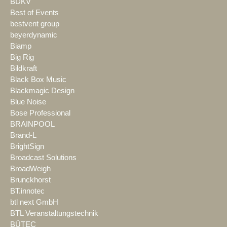
BDKV
Best of Events
bestvent group
beyerdynamic
Biamp
Big Rig
Bildkraft
Black Box Music
Blackmagic Design
Blue Noise
Bose Professional
BRAINPOOL
Brand-L
BrightSign
Broadcast Solutions
BroadWeigh
Brunckhorst
BT.innotec
btl next GmbH
BTL Veranstaltungstechnik
BÜTEC