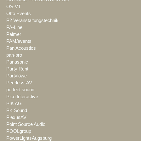
OS-VT
Otto Events
P2 Veranstaltungstechnik
PA-Line
Palmer
PAM/events
Pan Acoustics
pan-pro
Panasonic
Party Rent
Partylöwe
Peerless-AV
perfect sound
Pico Interactive
PIK AG
PK Sound
PlexusAV
Point Source Audio
POOLgroup
PowerLightsAugsburg