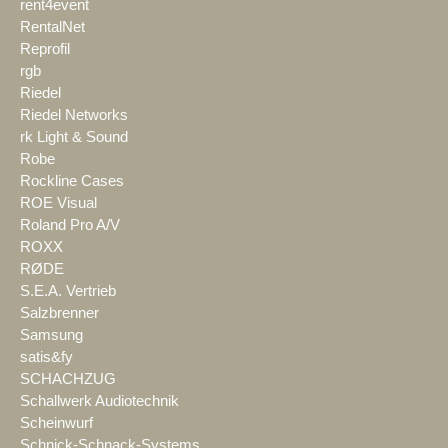
rent4event
RentalNet
Reprofil
rgb
Riedel
Riedel Networks
rk Light & Sound
Robe
Rockline Cases
ROE Visual
Roland Pro A/V
ROXX
RØDE
S.E.A. Vertrieb
Salzbrenner
Samsung
satis&fy
SCHACHZUG
Schallwerk Audiotechnik
Scheinwurf
Schnick-Schnack-Systems