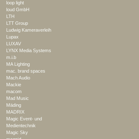
loop light
loud GmbH
LTH
LTT Group
Ludwig Kameraverleih
Lupax
LUXAV
LYNX Media Systems
m.i.b
MA Lighting
mac. brand spaces
Mach Audio
Mackie
macom
Mad Music
Mäding
MADRIX
Magic Event- und
Medientechnik
Magic Sky