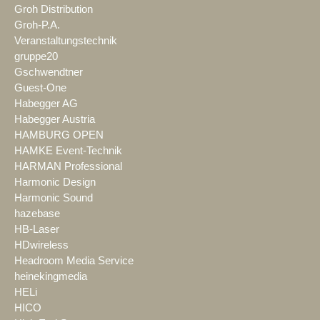
Groh Distribution
Groh-P.A.
Veranstaltungstechnik
gruppe20
Gschwendtner
Guest-One
Habegger AG
Habegger Austria
HAMBURG OPEN
HAMKE Event-Technik
HARMAN Professional
Harmonic Design
Harmonic Sound
hazebase
HB-Laser
HDwireless
Headroom Media Service
heinekingmedia
HELi
HICO