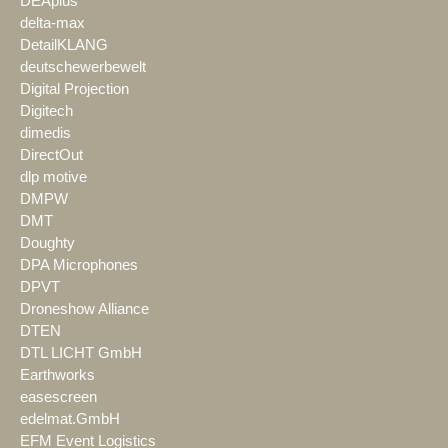
DEAplus
delta-max
DetailKLANG
deutschewerbewelt
Digital Projection
Digitech
dimedis
DirectOut
dlp motive
DMPW
DMT
Doughty
DPA Microphones
DPVT
Droneshow Alliance
DTEN
DTL LICHT GmbH
Earthworks
easescreen
edelmat.GmbH
EFM Event Logistics