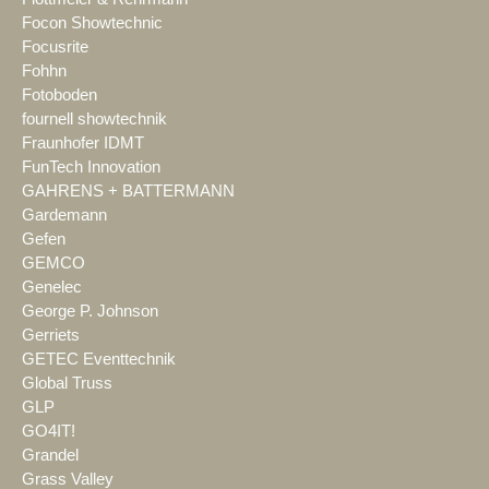
Focon Showtechnic
Focusrite
Fohhn
Fotoboden
fournell showtechnik
Fraunhofer IDMT
FunTech Innovation
GAHRENS + BATTERMANN
Gardemann
Gefen
GEMCO
Genelec
George P. Johnson
Gerriets
GETEC Eventtechnik
Global Truss
GLP
GO4IT!
Grandel
Grass Valley