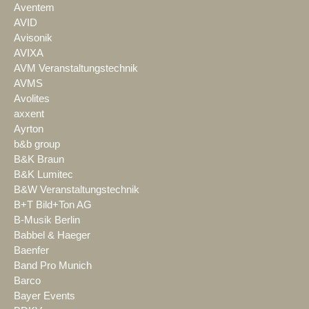
Aventem
AVID
Avisonik
AVIXA
AVM Veranstaltungstechnik
AVMS
Avolites
axxent
Ayrton
b&b group
B&K Braun
B&K Lumitec
B&W Veranstaltungstechnik
B+T Bild+Ton AG
B-Musik Berlin
Babbel & Haeger
Baenfer
Band Pro Munich
Barco
Bayer Events