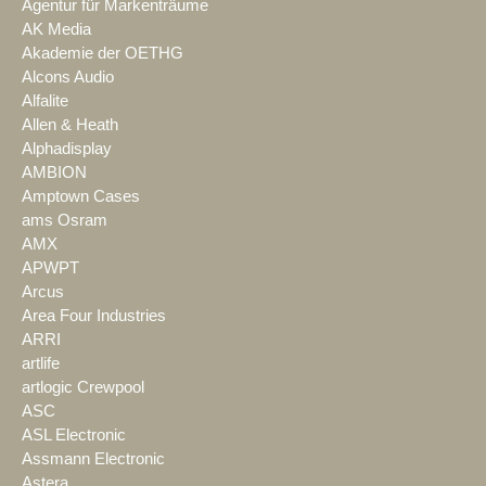
Agentur für Markenträume
AK Media
Akademie der OETHG
Alcons Audio
Alfalite
Allen & Heath
Alphadisplay
AMBION
Amptown Cases
ams Osram
AMX
APWPT
Arcus
Area Four Industries
ARRI
artlife
artlogic Crewpool
ASC
ASL Electronic
Assmann Electronic
Astera