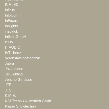
INFiLED
Infinity
InfoComm
InFocus
Innlights
insglück
Irrlicht GmbH
ISDV
IT AUDIO
IVT Ilbertz
Veranstaltungstechnik
Jabra
Jazzunique
JB-Lighting
Jericho Gehäuse
JTE
JTS
K.M.E.
K24 Technik & Vertrieb GmbH
Kaiser Showtechnik