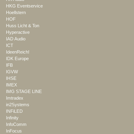
HKG Eventservice
Hoellstern
HOF
Huss Licht & Ton
Hyperactive
IAD Audio
ICT
IdeenReich!
IDK Europe
IFB
IGVW
IHSE
IMEX
IMG STAGE LINE
Imtradex
in2Systems
INFiLED
Infinity
InfoComm
InFocus