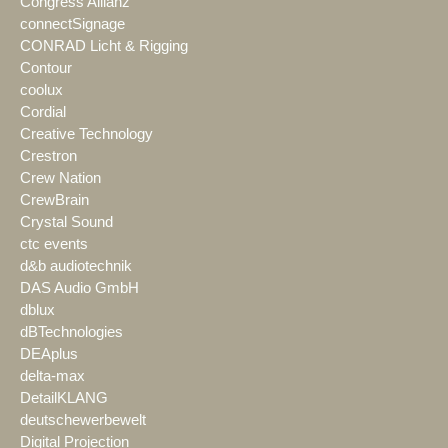
Congress Allianz
connectSignage
CONRAD Licht & Rigging
Contour
coolux
Cordial
Creative Technology
Crestron
Crew Nation
CrewBrain
Crystal Sound
ctc events
d&b audiotechnik
DAS Audio GmbH
dblux
dBTechnologies
DEAplus
delta-max
DetailKLANG
deutschewerbewelt
Digital Projection