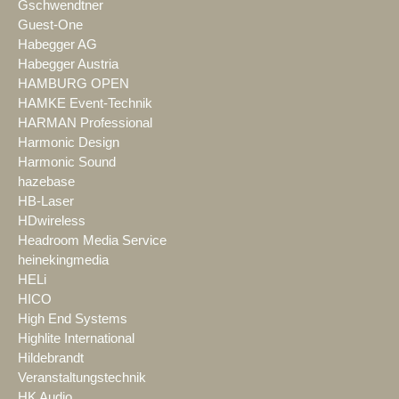
Gschwendtner
Guest-One
Habegger AG
Habegger Austria
HAMBURG OPEN
HAMKE Event-Technik
HARMAN Professional
Harmonic Design
Harmonic Sound
hazebase
HB-Laser
HDwireless
Headroom Media Service
heinekingmedia
HELi
HICO
High End Systems
Highlite International
Hildebrandt
Veranstaltungstechnik
HK Audio