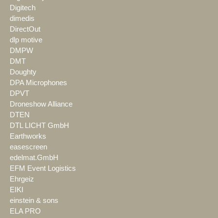
Digitech
dimedis
DirectOut
dlp motive
DMPW
DMT
Doughty
DPA Microphones
DPVT
Droneshow Alliance
DTEN
DTL LICHT GmbH
Earthworks
easescreen
edelmat.GmbH
EFM Event Logistics
Ehrgeiz
EIKI
einstein & sons
ELA PRO