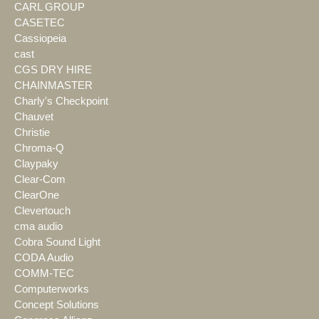
CARL GROUP
CASETEC
Cassiopeia
cast
CGS DRY HIRE
CHAINMASTER
Charly's Checkpoint
Chauvet
Christie
Chroma-Q
Claypaky
Clear-Com
ClearOne
Clevertouch
cma audio
Cobra Sound Light
CODA Audio
COMM-TEC
Computerworks
Concept Solutions