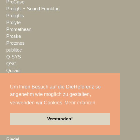
ProCase
Prolight + Sound Frankfurt
Prolights
Prolyte
Promethean
Proske
Protones
publitec
Q-SYS
QSC
Quividi
Qvest
Rain Age
Um Ihren Besuch auf die DieReferenz so
Rauschenberger Catering
angenehm wie möglich zu gestalten,
RCF
verwenden wir Cookies
Mehr erfahren
RENT EVENT TEC
rent4event
RentalNet
Verstanden!
Reprofil
rgb
Riedel