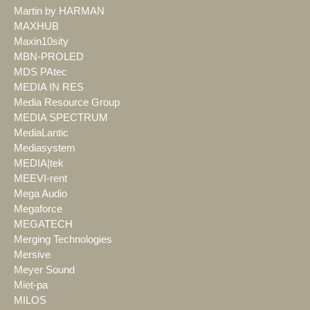
Martin by HARMAN
MAXHUB
Maxin10sity
MBN-PROLED
MDS PAtec
MEDIA IN RES
Media Resource Group
MEDIA SPECTRUM
MediaLantic
Mediasystem
MEDIA|tek
MEEVI-rent
Mega Audio
Megaforce
MEGATECH
Merging Technologies
Mersive
Meyer Sound
Miet-pa
MILOS