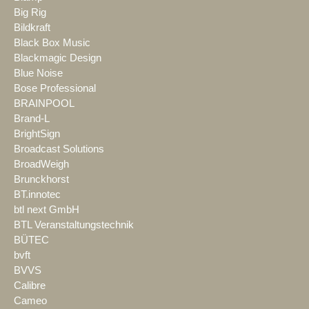
Big Rig
Bildkraft
Black Box Music
Blackmagic Design
Blue Noise
Bose Professional
BRAINPOOL
Brand-L
BrightSign
Broadcast Solutions
BroadWeigh
Brunckhorst
BT.innotec
btl next GmbH
BTL Veranstaltungstechnik
BÜTEC
bvft
BVVS
Calibre
Cameo