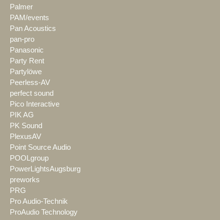
Palmer
PAM/events
Pan Acoustics
pan-pro
Panasonic
Party Rent
Partylöwe
Peerless-AV
perfect sound
Pico Interactive
PIK AG
PK Sound
PlexusAV
Point Source Audio
POOLgroup
PowerLightsAugsburg
preworks
PRG
Pro Audio-Technik
ProAudio Technology