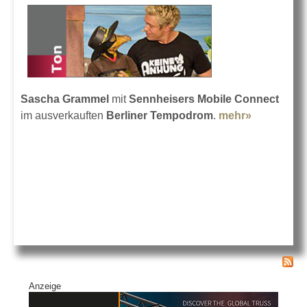
Sascha Grammel
mit
Sennheisers Mobile Connect
im ausverkauften
Berliner Tempodrom
.
mehr»
about
Puppet
Comedy
für
Gehörlose
Anzeige