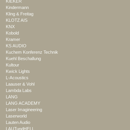
KIEKER
Kindermann
Kling & Freitag
KLOTZ AIS
KNX
Kobold
Kramer
KS AUDIO
Kuchem Konferenz Technik
Kuehl Beschallung
Kultour
Kwick Lights
L-Acoustics
Laauser & Vohl
Lambda Labs
LANG
LANG ACADEMY
Laser Imagineering
Laserworld
Lauten Audio
LAUTundHELL