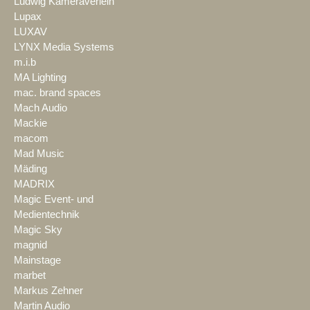
Ludwig Kameraverleih
Lupax
LUXAV
LYNX Media Systems
m.i.b
MA Lighting
mac. brand spaces
Mach Audio
Mackie
macom
Mad Music
Mäding
MADRIX
Magic Event- und
Medientechnik
Magic Sky
magnid
Mainstage
marbet
Markus Zehner
Martin Audio