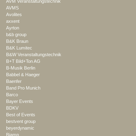
AVM Veranstaltungstechnik
AVMS
Avolites
axxent
Ayrton
b&b group
B&K Braun
B&K Lumitec
B&W Veranstaltungstechnik
B+T Bild+Ton AG
B-Musik Berlin
Babbel & Haeger
Baenfer
Band Pro Munich
Barco
Bayer Events
BDKV
Best of Events
bestvent group
beyerdynamic
Biamp