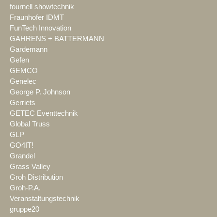
fournell showtechnik
Fraunhofer IDMT
FunTech Innovation
GAHRENS + BATTERMANN
Gardemann
Gefen
GEMCO
Genelec
George P. Johnson
Gerriets
GETEC Eventtechnik
Global Truss
GLP
GO4IT!
Grandel
Grass Valley
Groh Distribution
Groh-P.A.
Veranstaltungstechnik
gruppe20