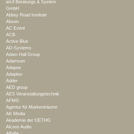
a/c/t Beratungs & System
GmbH
Abbey Road Institute
Absen
AC Event
ACB
Active Blue
AD-Systems
Adam Hall Group
Adamson
Adapoe
Adapteo
Adder
AED group
AES Veranstaltungstechnik
AFMG
Agentur für Markenträume
AK Media
Akademie der OETHG
Alcons Audio
Alfalite