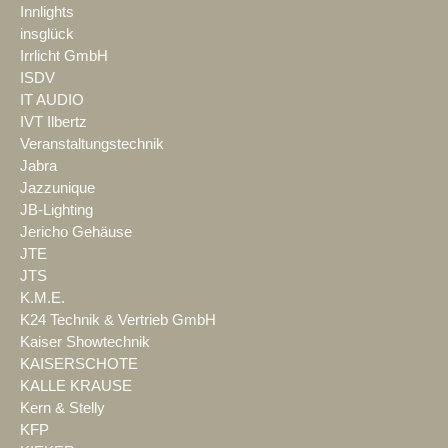
Innlights
insglück
Irrlicht GmbH
ISDV
IT AUDIO
IVT Ilbertz
Veranstaltungstechnik
Jabra
Jazzunique
JB-Lighting
Jericho Gehäuse
JTE
JTS
K.M.E.
K24 Technik & Vertrieb GmbH
Kaiser Showtechnik
KAISERSCHOTE
KALLE KRAUSE
Kern & Stelly
KFP