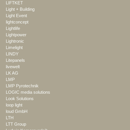
LIFTKET
Light + Building
Light Event
lightconcept
Lightlife
Lightpower
Lightronic
Limelight
LINDY
Litepanels
livewelt
LK AG
LMP
LMP Pyrotechnik
LOGIC media solutions
Look Solutions
loop light
loud GmbH
LTH
LTT Group