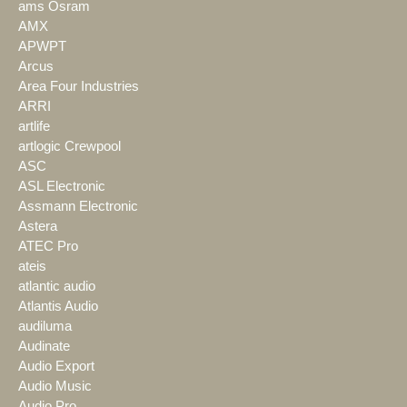
ams Osram
AMX
APWPT
Arcus
Area Four Industries
ARRI
artlife
artlogic Crewpool
ASC
ASL Electronic
Assmann Electronic
Astera
ATEC Pro
ateis
atlantic audio
Atlantis Audio
audiluma
Audinate
Audio Export
Audio Music
Audio Pro