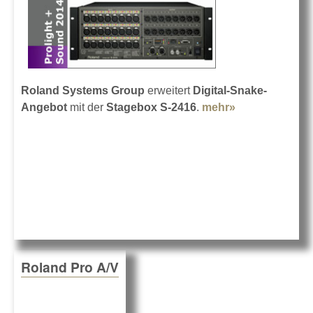
Roland Systems Group
erweitert
Digital-Snake-
Angebot
mit der
Stagebox S-2416
.
mehr»
about Roland
Stagebox S-
2416
Roland Pro A/V