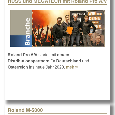
HUSS und MEGATECH mit Roland Pro A/V
Pages
Roland Pro A/V
startet mit
neuen
Distributionspartnern
für
Deutschland
und
Österreich
ins neue Jahr 2020.
mehr»
about HUSS und
MEGATECH mit
Roland Pro A/V
Roland M-5000