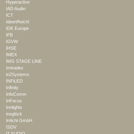
Hyperactive
IAD Audio
ICT
IdeenReich!
IDK Europe
IFB
IGVW
IHSE
IMEX
IMG STAGE LINE
Imtradex
in2Systems
INFiLED
Infinity
InfoComm
InFocus
Innlights
insglück
Irrlicht GmbH
ISDV
IT AUDIO