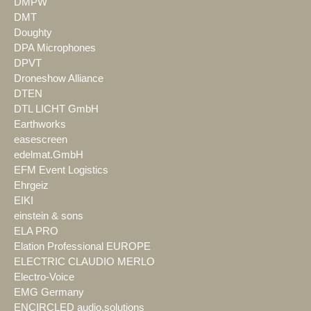
DMPW
DMT
Doughty
DPA Microphones
DPVT
Droneshow Alliance
DTEN
DTL LICHT GmbH
Earthworks
easescreen
edelmat.GmbH
EFM Event Logistics
Ehrgeiz
EIKI
einstein & sons
ELA PRO
Elation Professional EUROPE
ELECTRIC CLAUDIO MERLO
Electro-Voice
EMG Germany
ENCIRCLED audio.solutions