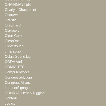
CHAINMASTER
Charly's Checkpoint
Chauvet
Christie
Chroma-Q
Claypaky
Clear-Com
ClearOne
Clevertouch
cma audio
Cobra Sound Light
CODA Audio
COMM-TEC
Computerworks
Concept Solutions
Congress Allianz
connectSignage
CONRAD Licht & Rigging
Contour
coolux