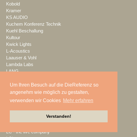
Kobold
Kramer
KS AUDIO
Kuchem Konferenz Technik
Kuehl Beschallung
Kultour
Kwick Lights
L-Acoustics
Laauser & Vohl
Lambda Labs
LANG
LANG ACADEMY
Laser Imagineering
Um Ihren Besuch auf die DieReferenz so
Laserworld
angenehm wie möglich zu gestalten,
Lauten Audio
verwenden wir Cookies
Mehr erfahren
LAUTundHELL
Lawo
Verstanden!
Lax Europa
Layher
LC - the live company