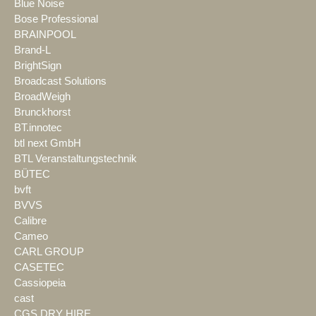
Blue Noise
Bose Professional
BRAINPOOL
Brand-L
BrightSign
Broadcast Solutions
BroadWeigh
Brunckhorst
BT.innotec
btl next GmbH
BTL Veranstaltungstechnik
BÜTEC
bvft
BVVS
Calibre
Cameo
CARL GROUP
CASETEC
Cassiopeia
cast
CGS DRY HIRE