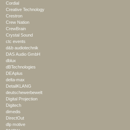
Cordial
Creative Technology
Crestron
Crew Nation
CrewBrain
Crystal Sound
ctc events
d&b audiotechnik
DAS Audio GmbH
dblux
dBTechnologies
DEAplus
delta-max
DetailKLANG
deutschewerbewelt
Digital Projection
Digitech
dimedis
DirectOut
dlp motive