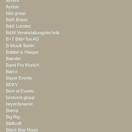
axxent
Ayrton
b&b group
B&K Braun
B&K Lumitec
B&W Veranstaltungstechnik
B+T Bild+Ton AG
B-Musik Berlin
Babbel & Haeger
Baenfer
Band Pro Munich
Barco
Bayer Events
BDKV
Best of Events
bestvent group
beyerdynamic
Biamp
Big Rig
Bildkraft
Black Box Music