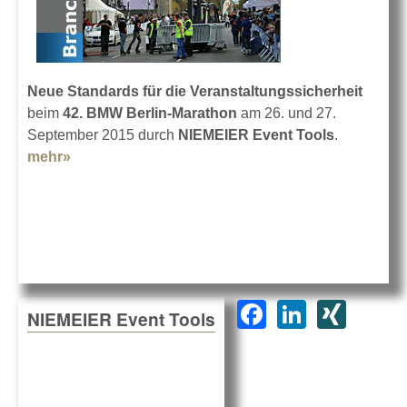
Neue Standards für die Veranstaltungssicherheit
beim
42. BMW Berlin-Marathon
am 26. und 27.
September 2015 durch
NIEMEIER Event Tools
.
mehr»
about 42. BMW Berlin-Marathon
F
Li
XI
NIEMEIER Event Tools
a
n
N
c
k
G
e
e