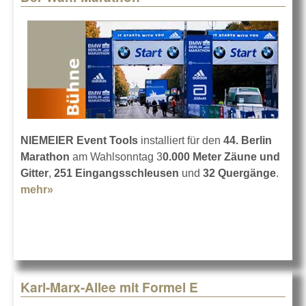
NIEMEIER Event Tools
installiert für den
44. Berlin
Marathon
am Wahlsonntag 3
0.000 Meter Zäune und
Gitter
,
251 Eingangsschleusen
und
32 Quergänge
.
mehr»
about Der Wahl-Marathon
Karl-Marx-Allee mit Formel E