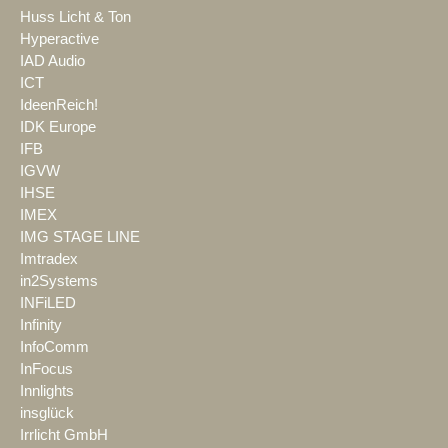
Huss Licht & Ton
Hyperactive
IAD Audio
ICT
IdeenReich!
IDK Europe
IFB
IGVW
IHSE
IMEX
IMG STAGE LINE
Imtradex
in2Systems
INFiLED
Infinity
InfoComm
InFocus
Innlights
insglück
Irrlicht GmbH