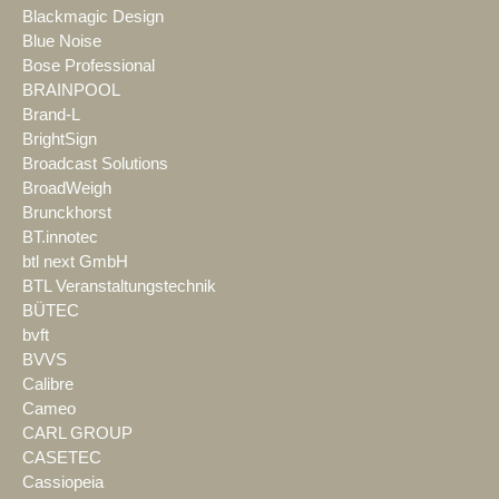
Blackmagic Design
Blue Noise
Bose Professional
BRAINPOOL
Brand-L
BrightSign
Broadcast Solutions
BroadWeigh
Brunckhorst
BT.innotec
btl next GmbH
BTL Veranstaltungstechnik
BÜTEC
bvft
BVVS
Calibre
Cameo
CARL GROUP
CASETEC
Cassiopeia