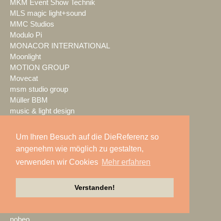
MKM Event Show Technik
MLS magic light+sound
MMC Studios
Modulo Pi
MONACOR INTERNATIONAL
Moonlight
MOTION GROUP
Movecat
msm studio group
Müller BBM
music & light design
MUTEC
NEC Display Solutions
Um Ihren Besuch auf die DieReferenz so
NEEC Audio
angenehm wie möglich zu gestalten,
Neumann&Müller
verwenden wir Cookies
Mehr erfahren
Neumann.Berlin
Nexo
NicLen
Verstanden!
NIEMEIER Event Tools
NIYU.productions
nobeo