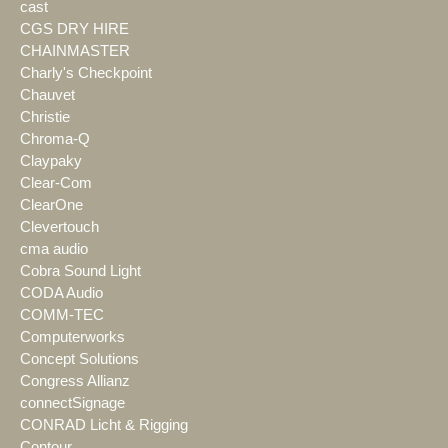
cast
CGS DRY HIRE
CHAINMASTER
Charly's Checkpoint
Chauvet
Christie
Chroma-Q
Claypaky
Clear-Com
ClearOne
Clevertouch
cma audio
Cobra Sound Light
CODA Audio
COMM-TEC
Computerworks
Concept Solutions
Congress Allianz
connectSignage
CONRAD Licht & Rigging
Contour