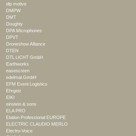
dlp motive
DMPW
DMT
Doughty
DPA Microphones
DPVT
Droneshow Alliance
DTEN
DTL LICHT GmbH
Earthworks
easescreen
edelmat.GmbH
EFM Event Logistics
Ehrgeiz
EIKI
einstein & sons
ELA PRO
Elation Professional EUROPE
ELECTRIC CLAUDIO MERLO
Electro-Voice