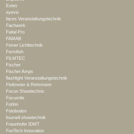
Extes
eyevis
faces Veranstaltungstechnik
Fachwerk
Faital Pro
FAMAB
Feiner Lichttechnik
Ferrofish
FILMTEC
Fischer
Fischer Amps
flashlight Veranstaltungstechnik
Flottmeier & Rehrmann
Focon Showtechnic
Focusrite
Fohhn
Fotoboden
fournell showtechnik
Fraunhofer IDMT
FunTech Innovation