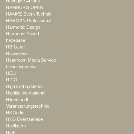
Habegger Austria
HAMBURG OPEN
HAMKE Event-Technik
HARMAN Professional
Harmonic Design
Harmonic Sound
hazebase
HB-Laser
HDwireless
Headroom Media Service
heinekingmedia
HELi
HICO
High End Systems
Highlite International
Hildebrandt
Veranstaltungstechnik
HK Audio
HKG Eventservice
Hoellstern
HOF