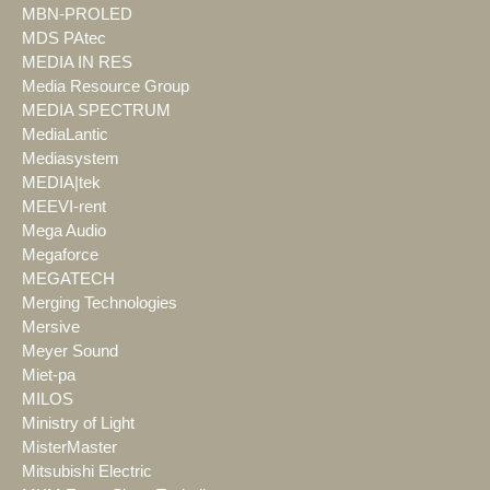
MBN-PROLED
MDS PAtec
MEDIA IN RES
Media Resource Group
MEDIA SPECTRUM
MediaLantic
Mediasystem
MEDIA|tek
MEEVI-rent
Mega Audio
Megaforce
MEGATECH
Merging Technologies
Mersive
Meyer Sound
Miet-pa
MILOS
Ministry of Light
MisterMaster
Mitsubishi Electric