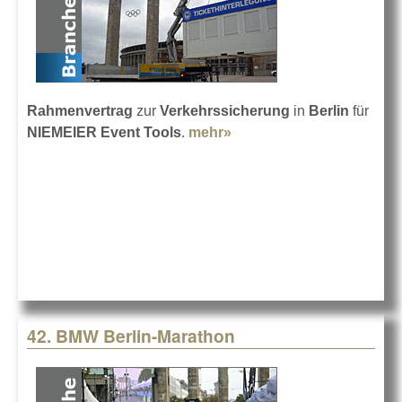
Rahmenvertrag
zur
Verkehrssicherung
in
Berlin
für
NIEMEIER Event Tools
.
mehr»
about NIEMEIER sichert
Events in Berlin
42. BMW Berlin-Marathon