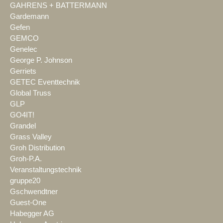
GAHRENS + BATTERMANN
Gardemann
Gefen
GEMCO
Genelec
George P. Johnson
Gerriets
GETEC Eventtechnik
Global Truss
GLP
GO4IT!
Grandel
Grass Valley
Groh Distribution
Groh-P.A.
Veranstaltungstechnik
gruppe20
Gschwendtner
Guest-One
Habegger AG