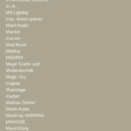
m.i.b
MA Lighting
mac. brand spaces
Mach Audio
Mackie
macom
Mad Music
Mäding
MADRIX
Magic Event- und
Medientechnik
Magic Sky
magnid
Mainstage
marbet
Markus Zehner
Martin Audio
Martin by HARMAN
MAXHUB
Maxin10sity