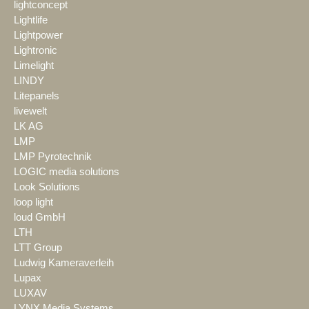
lightconcept
Lightlife
Lightpower
Lightronic
Limelight
LINDY
Litepanels
livewelt
LK AG
LMP
LMP Pyrotechnik
LOGIC media solutions
Look Solutions
loop light
loud GmbH
LTH
LTT Group
Ludwig Kameraverleih
Lupax
LUXAV
LYNX Media Systems