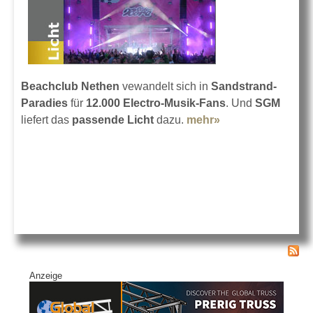
Beachclub Nethen
vewandelt sich in
Sandstrand-
Paradies
für
12.000 Electro-Musik-Fans
. Und
SGM
liefert das
passende Licht
dazu.
mehr»
about Zum
zehnten Mal:
Oldenbora
Anzeige