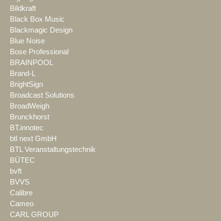
Bildkraft
Black Box Music
Blackmagic Design
Blue Noise
Bose Professional
BRAINPOOL
Brand-L
BrightSign
Broadcast Solutions
BroadWeigh
Brunckhorst
BT.innotec
btl next GmbH
BTL Veranstaltungstechnik
BÜTEC
bvft
BVVS
Calibre
Cameo
CARL GROUP