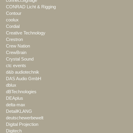
connectSignage
CONRAD Licht & Rigging
Contour
coolux
Cordial
Creative Technology
Crestron
Crew Nation
CrewBrain
Crystal Sound
ctc events
d&b audiotechnik
DAS Audio GmbH
dblux
dBTechnologies
DEAplus
delta-max
DetailKLANG
deutschewerbewelt
Digital Projection
Digitech