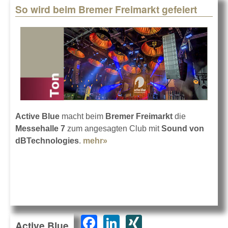
So wird beim Bremer Freimarkt gefeiert
Active Blue
macht beim
Bremer Freimarkt
die
Messehalle 7
zum angesagten Club mit
Sound von
dBTechnologies
.
mehr»
about So wird beim Bremer
Freimarkt gefeiert
F
Li
XI
Active Blue