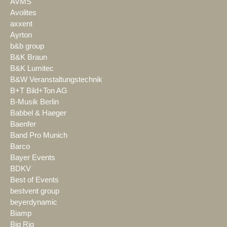
AVMS
Avolites
axxent
Ayrton
b&b group
B&K Braun
B&K Lumitec
B&W Veranstaltungstechnik
B+T Bild+Ton AG
B-Musik Berlin
Babbel & Haeger
Baenfer
Band Pro Munich
Barco
Bayer Events
BDKV
Best of Events
bestvent group
beyerdynamic
Biamp
Big Rig