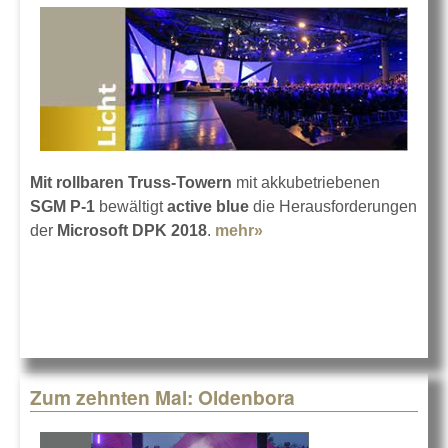
Mit rollbaren Truss-Towern
mit akkubetriebenen
SGM P-1
bewältigt
active blue
die Herausforderungen
der
Microsoft DPK 2018
.
mehr»
about active blue rollt
SGM P-1 für Microsoft
Zum zehnten Mal: Oldenbora