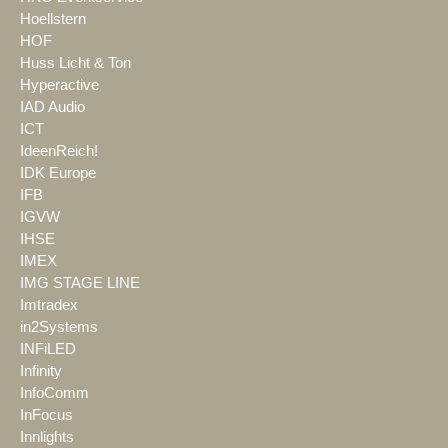
Hoellstern
HOF
Huss Licht & Ton
Hyperactive
IAD Audio
ICT
IdeenReich!
IDK Europe
IFB
IGVW
IHSE
IMEX
IMG STAGE LINE
Imtradex
in2Systems
INFiLED
Infinity
InfoComm
InFocus
Innlights