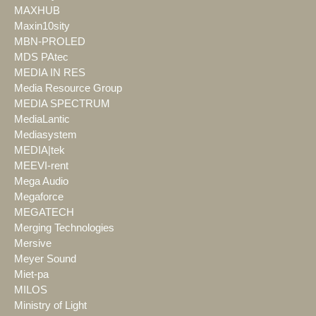
MAXHUB
Maxin10sity
MBN-PROLED
MDS PAtec
MEDIA IN RES
Media Resource Group
MEDIA SPECTRUM
MediaLantic
Mediasystem
MEDIA|tek
MEEVI-rent
Mega Audio
Megaforce
MEGATECH
Merging Technologies
Mersive
Meyer Sound
Miet-pa
MILOS
Ministry of Light