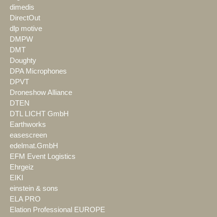
dimedis
DirectOut
dlp motive
DMPW
DMT
Doughty
DPA Microphones
DPVT
Droneshow Alliance
DTEN
DTL LICHT GmbH
Earthworks
easescreen
edelmat.GmbH
EFM Event Logistics
Ehrgeiz
EIKI
einstein & sons
ELA PRO
Elation Professional EUROPE