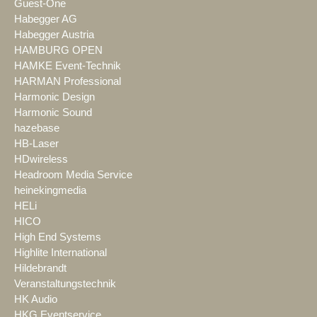
Guest-One
Habegger AG
Habegger Austria
HAMBURG OPEN
HAMKE Event-Technik
HARMAN Professional
Harmonic Design
Harmonic Sound
hazebase
HB-Laser
HDwireless
Headroom Media Service
heinekingmedia
HELi
HICO
High End Systems
Highlite International
Hildebrandt
Veranstaltungstechnik
HK Audio
HKG Eventservice