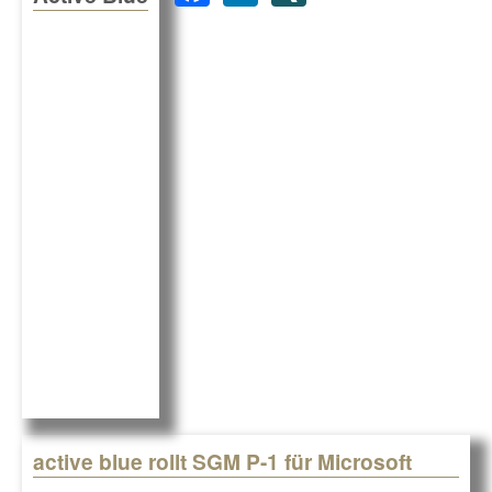
a
n
N
c
k
G
e
e
b
dI
o
n
o
k
active blue rollt SGM P-1 für Microsoft