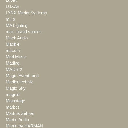
Lupax
LUXAV
LYNX Media Systems
m.i.b
MA Lighting
mac. brand spaces
Mach Audio
Mackie
macom
Mad Music
Mäding
MADRIX
Magic Event- und
Medientechnik
Magic Sky
magnid
Mainstage
marbet
Markus Zehner
Martin Audio
Martin by HARMAN