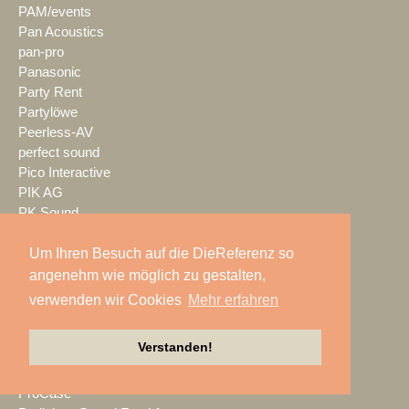
PAM/events
Pan Acoustics
pan-pro
Panasonic
Party Rent
Partylöwe
Peerless-AV
perfect sound
Pico Interactive
PIK AG
PK Sound
PlexusAV
Point Source Audio
Um Ihren Besuch auf die DieReferenz so
POOLgroup
angenehm wie möglich zu gestalten,
PowerLightsAugsburg
verwenden wir Cookies
Mehr erfahren
preworks
PRG
Verstanden!
Pro Audio-Technik
ProAudio Technology
ProCase