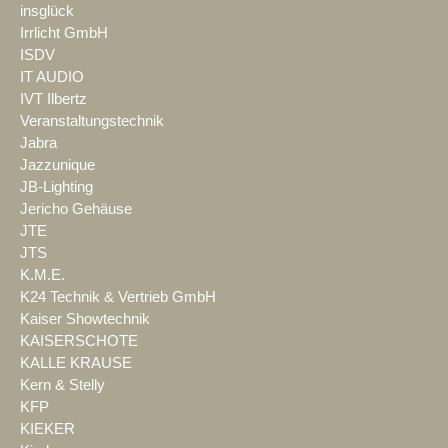
insglück
Irrlicht GmbH
ISDV
IT AUDIO
IVT Ilbertz
Veranstaltungstechnik
Jabra
Jazzunique
JB-Lighting
Jericho Gehäuse
JTE
JTS
K.M.E.
K24 Technik & Vertrieb GmbH
Kaiser Showtechnik
KAISERSCHOTE
KALLE KRAUSE
Kern & Stelly
KFP
KIEKER