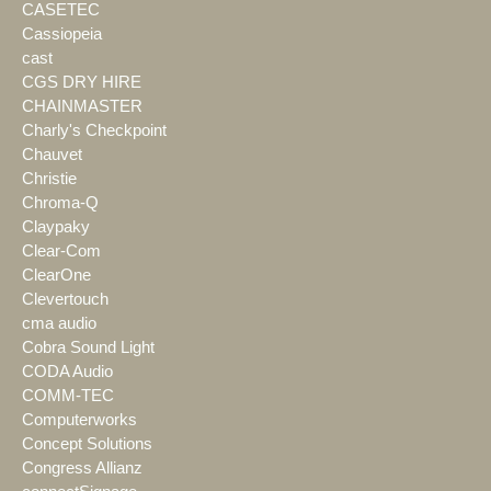
CASETEC
Cassiopeia
cast
CGS DRY HIRE
CHAINMASTER
Charly's Checkpoint
Chauvet
Christie
Chroma-Q
Claypaky
Clear-Com
ClearOne
Clevertouch
cma audio
Cobra Sound Light
CODA Audio
COMM-TEC
Computerworks
Concept Solutions
Congress Allianz