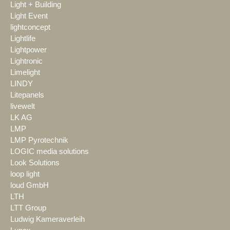
Light + Building
Light Event
lightconcept
Lightlife
Lightpower
Lightronic
Limelight
LINDY
Litepanels
livewelt
LK AG
LMP
LMP Pyrotechnik
LOGIC media solutions
Look Solutions
loop light
loud GmbH
LTH
LTT Group
Ludwig Kameraverleih