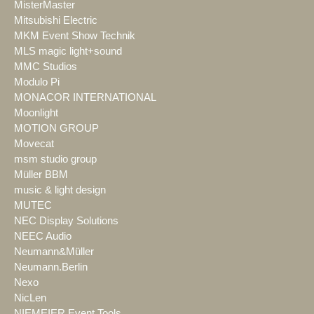
MisterMaster
Mitsubishi Electric
MKM Event Show Technik
MLS magic light+sound
MMC Studios
Modulo Pi
MONACOR INTERNATIONAL
Moonlight
MOTION GROUP
Movecat
msm studio group
Müller BBM
music & light design
MUTEC
NEC Display Solutions
NEEC Audio
Neumann&Müller
Neumann.Berlin
Nexo
NicLen
NIEMEIER Event Tools