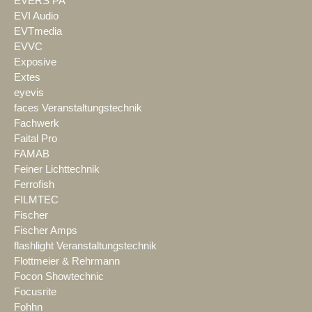
EVERS PA
EVI Audio
EVTmedia
EVVC
Exposive
Extes
eyevis
faces Veranstaltungstechnik
Fachwerk
Faital Pro
FAMAB
Feiner Lichttechnik
Ferrofish
FILMTEC
Fischer
Fischer Amps
flashlight Veranstaltungstechnik
Flottmeier & Rehrmann
Focon Showtechnic
Focusrite
Fohhn