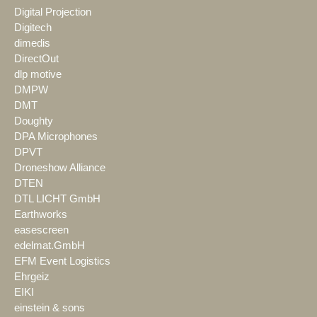
Digital Projection
Digitech
dimedis
DirectOut
dlp motive
DMPW
DMT
Doughty
DPA Microphones
DPVT
Droneshow Alliance
DTEN
DTL LICHT GmbH
Earthworks
easescreen
edelmat.GmbH
EFM Event Logistics
Ehrgeiz
EIKI
einstein & sons