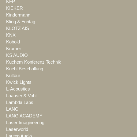
KFP
KIEKER
Kindermann
Kling & Freitag
KLOTZ AIS
KNX
Kobold
Kramer
KS AUDIO
Kuchem Konferenz Technik
Kuehl Beschallung
Kultour
Kwick Lights
L-Acoustics
Laauser & Vohl
Lambda Labs
LANG
LANG ACADEMY
Laser Imagineering
Laserworld
Lauten Audio