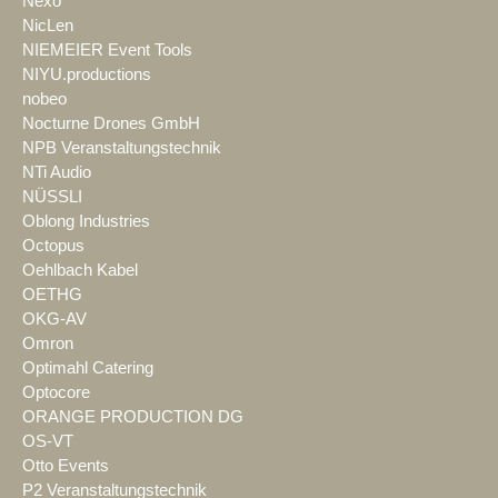
Nexo
NicLen
NIEMEIER Event Tools
NIYU.productions
nobeo
Nocturne Drones GmbH
NPB Veranstaltungstechnik
NTi Audio
NÜSSLI
Oblong Industries
Octopus
Oehlbach Kabel
OETHG
OKG-AV
Omron
Optimahl Catering
Optocore
ORANGE PRODUCTION DG
OS-VT
Otto Events
P2 Veranstaltungstechnik