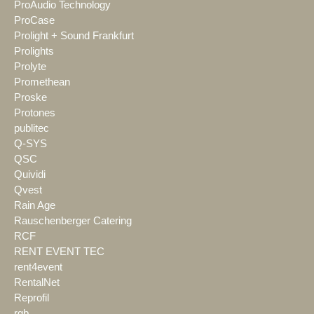
ProAudio Technology
ProCase
Prolight + Sound Frankfurt
Prolights
Prolyte
Promethean
Proske
Protones
publitec
Q-SYS
QSC
Quividi
Qvest
Rain Age
Rauschenberger Catering
RCF
RENT EVENT TEC
rent4event
RentalNet
Reprofil
rgb