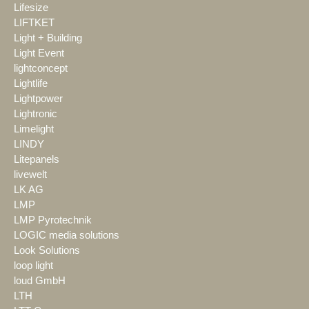
Lifesize
LIFTKET
Light + Building
Light Event
lightconcept
Lightlife
Lightpower
Lightronic
Limelight
LINDY
Litepanels
livewelt
LK AG
LMP
LMP Pyrotechnik
LOGIC media solutions
Look Solutions
loop light
loud GmbH
LTH