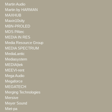
Martin Audio
Martin by HARMAN
MAXHUB
Maxin10sity
MBN-PROLED
MDS PAtec
MEDIA IN RES
Media Resource Group
MEDIA SPECTRUM
MediaLantic
Mediasystem
MEDIA|tek
MEEVI-rent
Mega Audio
Megaforce
MEGATECH
Merging Technologies
Mersive
Meyer Sound
Miet-pa