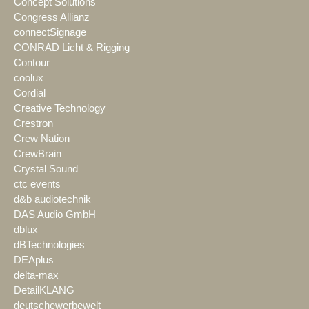
Concept Solutions
Congress Allianz
connectSignage
CONRAD Licht & Rigging
Contour
coolux
Cordial
Creative Technology
Crestron
Crew Nation
CrewBrain
Crystal Sound
ctc events
d&b audiotechnik
DAS Audio GmbH
dblux
dBTechnologies
DEAplus
delta-max
DetailKLANG
deutschewerbewelt