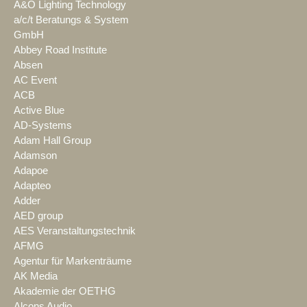
A&O Lighting Technology
a/c/t Beratungs & System
GmbH
Abbey Road Institute
Absen
AC Event
ACB
Active Blue
AD-Systems
Adam Hall Group
Adamson
Adapoe
Adapteo
Adder
AED group
AES Veranstaltungstechnik
AFMG
Agentur für Markenträume
AK Media
Akademie der OETHG
Alcons Audio