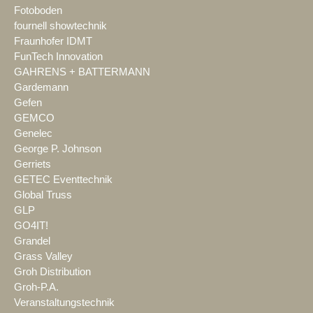
Fotoboden
fournell showtechnik
Fraunhofer IDMT
FunTech Innovation
GAHRENS + BATTERMANN
Gardemann
Gefen
GEMCO
Genelec
George P. Johnson
Gerriets
GETEC Eventtechnik
Global Truss
GLP
GO4IT!
Grandel
Grass Valley
Groh Distribution
Groh-P.A.
Veranstaltungstechnik