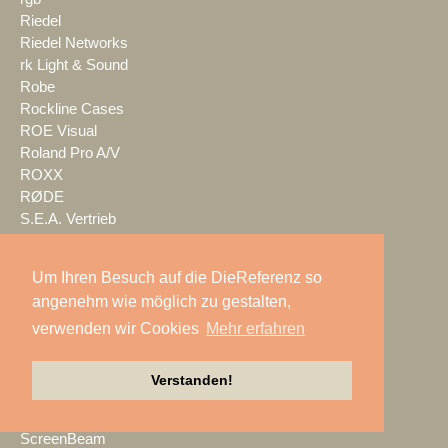
Riedel
Riedel Networks
rk Light & Sound
Robe
Rockline Cases
ROE Visual
Roland Pro A/V
ROXX
RØDE
S.E.A. Vertrieb
Salzbrenner
Samsung
Um Ihren Besuch auf die DieReferenz so
satis&fy
angenehm wie möglich zu gestalten,
SCHACHZUG
verwenden wir Cookies
Mehr erfahren
Schallwerk Audiotechnik
Scheinwurf
Schnick-Schnack-Systems
Verstanden!
SCHOEPS
Screen Visions
ScreenBeam