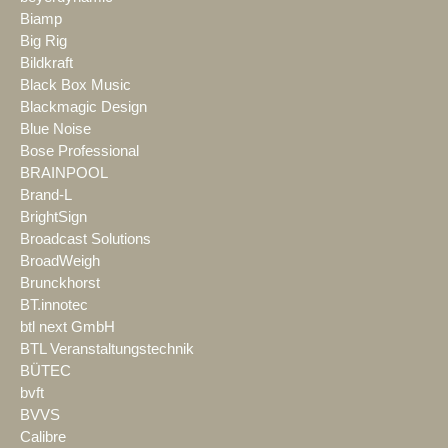
Biamp
Big Rig
Bildkraft
Black Box Music
Blackmagic Design
Blue Noise
Bose Professional
BRAINPOOL
Brand-L
BrightSign
Broadcast Solutions
BroadWeigh
Brunckhorst
BT.innotec
btl next GmbH
BTL Veranstaltungstechnik
BÜTEC
bvft
BVVS
Calibre