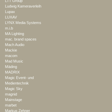
LTT Group
Ludwig Kameraverleih
Lupax
LUXAV
LYNX Media Systems
m.i.b
MA Lighting
mac. brand spaces
Mach Audio
Mackie
macom
Mad Music
Mäding
MADRIX
Magic Event- und
Medientechnik
Magic Sky
magnid
Mainstage
marbet
Markus Zehner