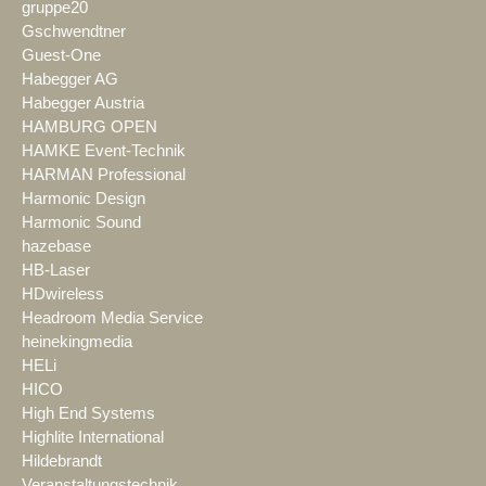
gruppe20
Gschwendtner
Guest-One
Habegger AG
Habegger Austria
HAMBURG OPEN
HAMKE Event-Technik
HARMAN Professional
Harmonic Design
Harmonic Sound
hazebase
HB-Laser
HDwireless
Headroom Media Service
heinekingmedia
HELi
HICO
High End Systems
Highlite International
Hildebrandt
Veranstaltungstechnik