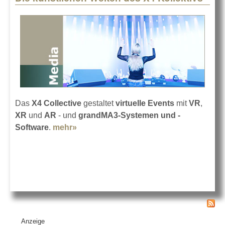
Das
X4 Collective
gestaltet
virtuelle Events
mit
VR
,
XR
und
AR
- und
grandMA3-Systemen und -
Software
.
mehr»
about Die künstlichen Welten des X4
Kollektivs
Anzeige