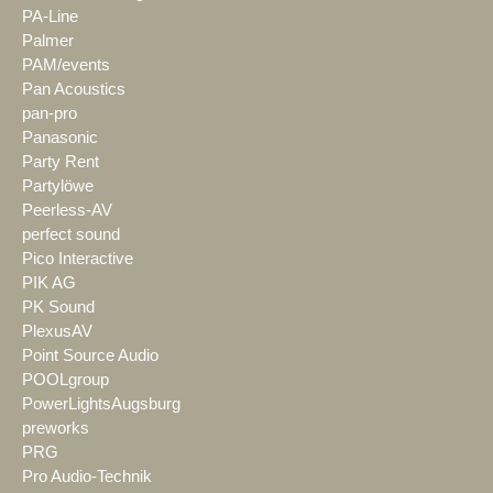
PA-Line
Palmer
PAM/events
Pan Acoustics
pan-pro
Panasonic
Party Rent
Partylöwe
Peerless-AV
perfect sound
Pico Interactive
PIK AG
PK Sound
PlexusAV
Point Source Audio
POOLgroup
PowerLightsAugsburg
preworks
PRG
Pro Audio-Technik