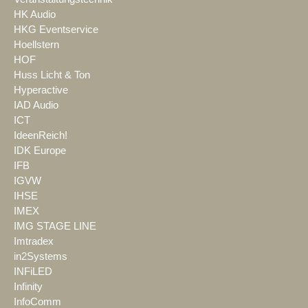
HK Audio
HKG Eventservice
Hoellstern
HOF
Huss Licht & Ton
Hyperactive
IAD Audio
ICT
IdeenReich!
IDK Europe
IFB
IGVW
IHSE
IMEX
IMG STAGE LINE
Imtradex
in2Systems
INFiLED
Infinity
InfoComm