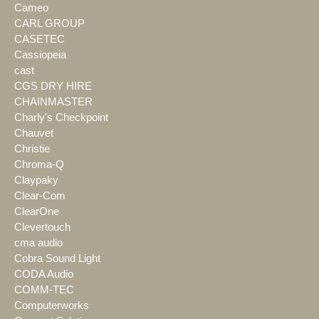
Cameo
CARL GROUP
CASETEC
Cassiopeia
cast
CGS DRY HIRE
CHAINMASTER
Charly's Checkpoint
Chauvet
Christie
Chroma-Q
Claypaky
Clear-Com
ClearOne
Clevertouch
cma audio
Cobra Sound Light
CODA Audio
COMM-TEC
Computerworks