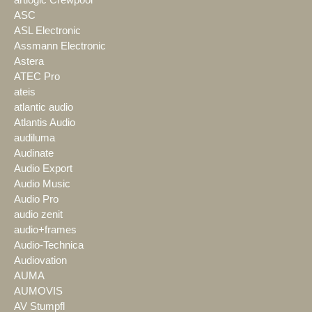
artlogic Crewpool
ASC
ASL Electronic
Assmann Electronic
Astera
ATEC Pro
ateis
atlantic audio
Atlantis Audio
audiluma
Audinate
Audio Export
Audio Music
Audio Pro
audio zenit
audio+frames
Audio-Technica
Audiovation
AUMA
AUMOVIS
AV Stumpfl