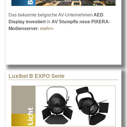
Das bekannte belgische AV-Unternehmen
AED
Display investiert
in
AV Stumpfls neue PIXERA-
Medienserver
.
mehr»
about AED group kauft ein bei AV
Stumpfl
Luxibel B EXPO Serie