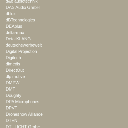
d&b audiotechnik
DAS Audio GmbH
dblux
dBTechnologies
DEAplus
delta-max
DetailKLANG
deutschewerbewelt
Digital Projection
Digitech
dimedis
DirectOut
dlp motive
DMPW
DMT
Doughty
DPA Microphones
DPVT
Droneshow Alliance
DTEN
DTL LICHT GmbH