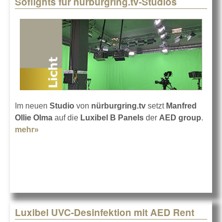
Soflights für nürburgring.tv-Studios
Pages
Im neuen
Studio
von
nürburgring.tv
setzt
Manfred
Ollie Olma
auf die
Luxibel B Panels
der
AED group
.
mehr»
about Soflights für nürburgring.tv-Studios
Luxibel UVC-Desinfektion mit AED Rent