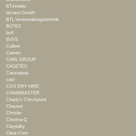
BT.innotec
btl next GmbH
BTL Veranstaltungstechnik
BÜTEC
bvft
BVVS
Calibre
Cameo
CARL GROUP
CASETEC
Cassiopeia
cast
CGS DRY HIRE
CHAINMASTER
Charly's Checkpoint
Chauvet
Christie
Chroma-Q
Claypaky
Clear-Com