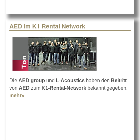
AED im K1 Rental Network
Die
AED group
und
L-Acoustics
haben den
Beitritt
von
AED
zum
K1-Rental-Network
bekannt gegeben.
mehr»
about AED im K1 Rental Network