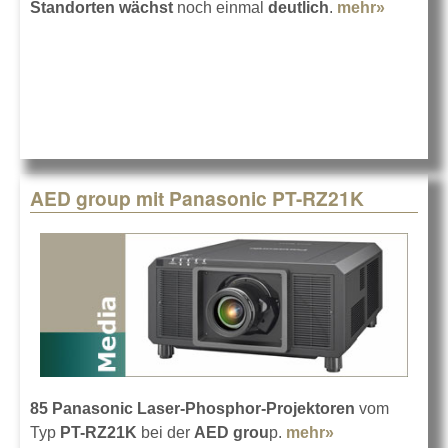
Standorten wächst
noch einmal
deutlich
.
mehr»
about
AED
investier
weiter in
Barco E
AED group mit Panasonic PT-RZ21K
85 Panasonic Laser-Phosphor-Projektoren
vom
Typ
PT-RZ21K
bei der
AED grou
p.
mehr»
about AED