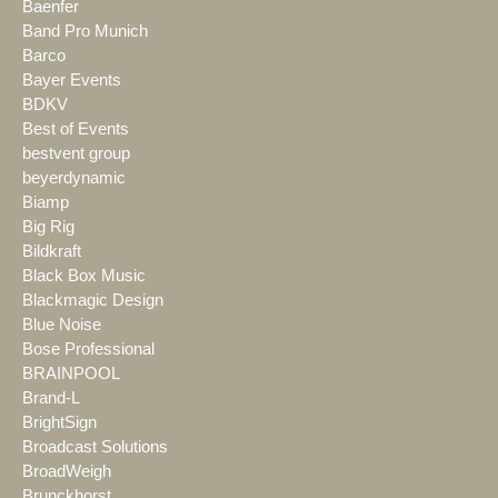
Baenfer
Band Pro Munich
Barco
Bayer Events
BDKV
Best of Events
bestvent group
beyerdynamic
Biamp
Big Rig
Bildkraft
Black Box Music
Blackmagic Design
Blue Noise
Bose Professional
BRAINPOOL
Brand-L
BrightSign
Broadcast Solutions
BroadWeigh
Brunckhorst