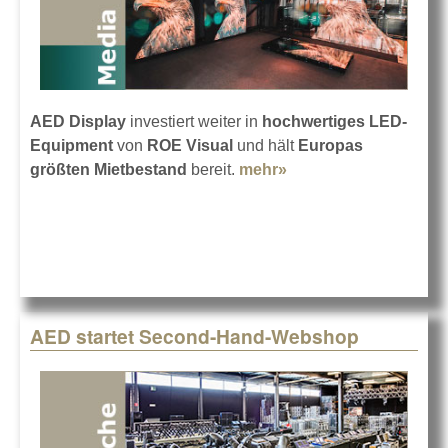
AED Display
investiert weiter in
hochwertiges LED-
Equipment
von
ROE Visual
und hält
Europas
größten Mietbestand
bereit.
mehr»
about Mehr von ROE
Visual bei AED
Display
AED startet Second-Hand-Webshop