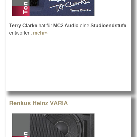
Terry Clarke
hat für
MC2 Audio
eine
Studioendstufe
entworfen.
mehr»
about MC2 kann auch
Studioendstufen
Renkus Heinz VARIA