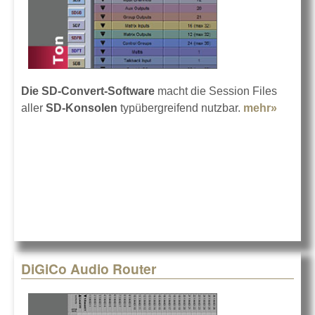
Die SD-Convert-Software
macht die Session Files
aller
SD-Konsolen
typübergreifend nutzbar.
mehr»
about
Flexibe
mixen
mit
DiGiCo
DiGiCo Audio Router