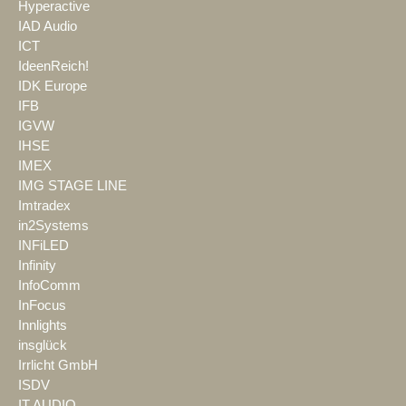
Hyperactive
IAD Audio
ICT
IdeenReich!
IDK Europe
IFB
IGVW
IHSE
IMEX
IMG STAGE LINE
Imtradex
in2Systems
INFiLED
Infinity
InfoComm
InFocus
Innlights
insglück
Irrlicht GmbH
ISDV
IT AUDIO