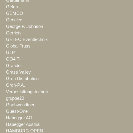
Gardemann
Gefen
GEMCO
Genelec
George P. Johnson
Gerriets
GETEC Eventtechnik
Global Truss
GLP
GO4IT!
Grandel
Grass Valley
Groh Distribution
Groh-P.A.
Veranstaltungstechnik
gruppe20
Gschwendtner
Guest-One
Habegger AG
Habegger Austria
HAMBURG OPEN