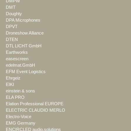
DMPW
DMT
Doughty
DPA Microphones
DPVT
Droneshow Alliance
DTEN
DTL LICHT GmbH
Earthworks
easescreen
edelmat.GmbH
EFM Event Logistics
Ehrgeiz
EIKI
einstein & sons
ELA PRO
Elation Professional EUROPE
ELECTRIC CLAUDIO MERLO
Electro-Voice
EMG Germany
ENCIRCLED audio.solutions