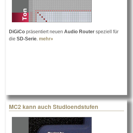
DiGiCo
präsentiert neuen
Audio Router
speziell für
die
SD-Serie
.
mehr»
about DiGiCo Audio Router
MC2 kann auch Studioendstufen