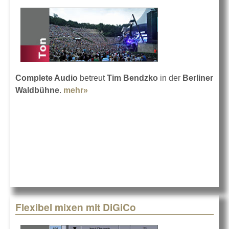
Complete Audio
betreut
Tim Bendzko
in der
Berliner
Waldbühne
.
mehr»
about Tim Bendzko mit Complete
Audio
Flexibel mixen mit DiGiCo