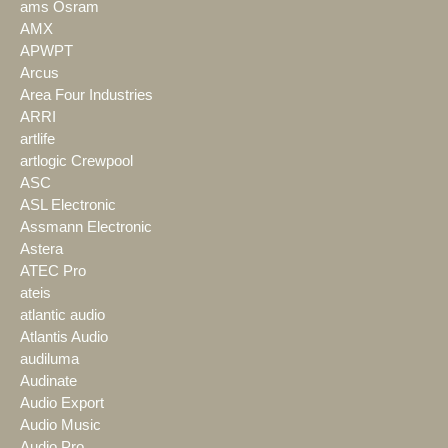
ams Osram
AMX
APWPT
Arcus
Area Four Industries
ARRI
artlife
artlogic Crewpool
ASC
ASL Electronic
Assmann Electronic
Astera
ATEC Pro
ateis
atlantic audio
Atlantis Audio
audiluma
Audinate
Audio Export
Audio Music
Audio Pro