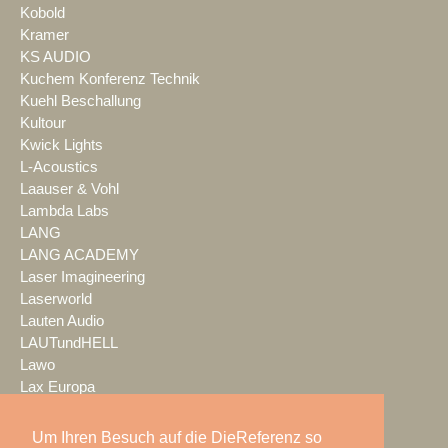
Kobold
Kramer
KS AUDIO
Kuchem Konferenz Technik
Kuehl Beschallung
Kultour
Kwick Lights
L-Acoustics
Laauser & Vohl
Lambda Labs
LANG
LANG ACADEMY
Laser Imagineering
Laserworld
Lauten Audio
LAUTundHELL
Lawo
Lax Europa
Layher
LC - the live company
Um Ihren Besuch auf die DieReferenz so