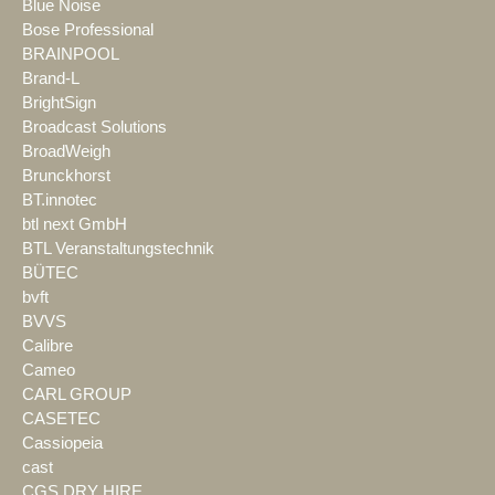
Blue Noise
Bose Professional
BRAINPOOL
Brand-L
BrightSign
Broadcast Solutions
BroadWeigh
Brunckhorst
BT.innotec
btl next GmbH
BTL Veranstaltungstechnik
BÜTEC
bvft
BVVS
Calibre
Cameo
CARL GROUP
CASETEC
Cassiopeia
cast
CGS DRY HIRE