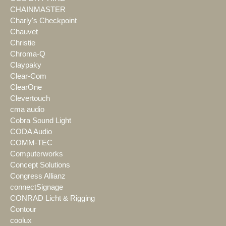
CHAINMASTER
Charly's Checkpoint
Chauvet
Christie
Chroma-Q
Claypaky
Clear-Com
ClearOne
Clevertouch
cma audio
Cobra Sound Light
CODA Audio
COMM-TEC
Computerworks
Concept Solutions
Congress Allianz
connectSignage
CONRAD Licht & Rigging
Contour
coolux