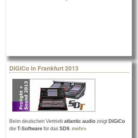
Prolight+Sound 2013
DiGiCo in Frankfurt 2013
Beim deutschen Vertrieb
atlantic audio
zeigt
DiGiCo
die
T-Software
für das
SD9
.
mehr»
about DiGiCo in
Frankfurt 2013