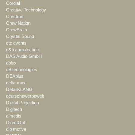
Cordial
Creative Technology
Crestron
Crew Nation
CrewBrain
Crystal Sound
ctc events
d&b audiotechnik
DAS Audio GmbH
dblux
dBTechnologies
DEAplus
delta-max
DetailKLANG
deutschewerbewelt
Digital Projection
Digitech
dimedis
DirectOut
dlp motive