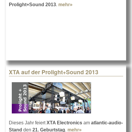
Prolight+Sound 2013
.
mehr»
about Renkus-Heinz in
Frankfurt 2013
XTA auf der Prolight+Sound 2013
Dieses Jahr feiert
XTA Electronics
am
atlantic-audio-
Stand
den
21. Geburtstag
.
mehr»
about XTA auf der