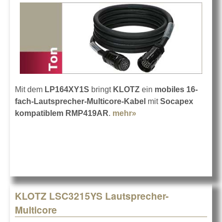
Mit dem
LP164XY1S
bringt
KLOTZ
ein
mobiles 16-
fach-Lautsprecher-Multicore-Kabel
mit
Socapex
kompatiblem RMP419AR
.
mehr»
about KLOTZ 16-fach
Speaker-Multicore
KLOTZ LSC3215YS Lautsprecher-
Multicore