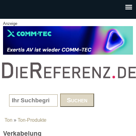
Skip to main content
Anzeige
www.DieReferenz.de
Search form
Ton
»
Ton-Produkte
You are here
Verkabelung