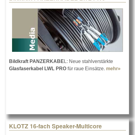
Bildkraft PANZERKABE
L: Neue stahlverstärkte
Glasfaserkabel LWL PRO
für raue Einsätze.
mehr»
about 
PANZ
LWL 
KLOTZ 16-fach Speaker-Multicore