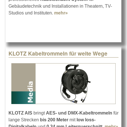
Gebäudetechnik und Installationen in Theatern, TV-
Studios und Instituten.
mehr»
about KLOTZ modularer
Kabelschacht MDS
KLOTZ Kabeltrommeln für weite Wege
KLOTZ AIS
bringt
AES- und DMX-Kabeltrommeln
für
lange Strecken
bis 200 Meter
mit
low loss-
Digitalkabeln
und
0,34 mm Leiterquerschnitt
.
mehr»
abo