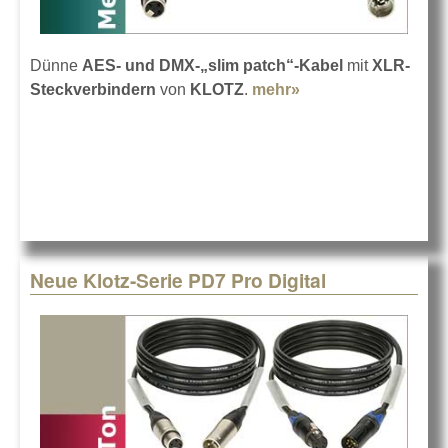
Dünne
AES- und DMX-„slim patch“-Kabel
mit
XLR-
Steckverbindern
von
KLOTZ
.
mehr»
about KLOTZ PD1
Pro Digital Patch
Neue Klotz-Serie PD7 Pro Digital