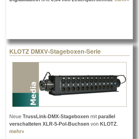
Kab
für
KLOTZ DMXV-Stageboxen-Serie
Neue
TrussLink-DMX-Stageboxen
mit
parallel
verschalteten XLR-5-Pol-Buchsen
von
KLOTZ
.
mehr»
about KLOTZ DMXV-Stageboxen-Serie