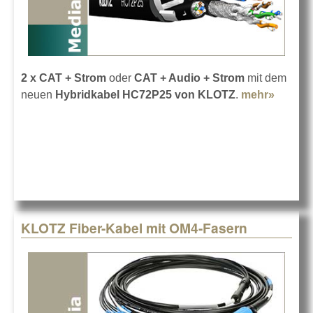
2 x CAT + Strom
oder
CAT + Audio + Strom
mit dem
neuen
Hybridkabel HC72P25 von KLOTZ
.
mehr»
about
KLOTZ
HC72P
Hybrid
KLOTZ Fiber-Kabel mit OM4-Fasern