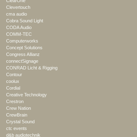
ClearOne
Clevertouch
cma audio
Cobra Sound Light
CODA Audio
COMM-TEC
Computerworks
Concept Solutions
Congress Allianz
connectSignage
CONRAD Licht & Rigging
Contour
coolux
Cordial
Creative Technology
Crestron
Crew Nation
CrewBrain
Crystal Sound
ctc events
d&b audiotechnik