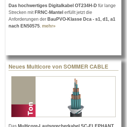
Das hochwertiges Digitalkabel OT234H-D
für lange
Strecken mit
FRNC-Mantel
erfüllt jetzt die
Anforderungen der
BauPVO-Klasse Dca - s1, d1, a1
nach EN50575
.
mehr»
about KLOTZ OT234H-D
Neues Multicore von SOMMER CABLE
Das
Multicore-Lautsprecherkabel SC-ELEPHANT