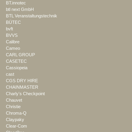
BT.innotec
btl next GmbH
BTL Veranstaltungstechnik
BÜTEC
bvft
BVVS
Calibre
Cameo
CARL GROUP
CASETEC
Cassiopeia
cast
CGS DRY HIRE
CHAINMASTER
Charly's Checkpoint
Chauvet
Christie
Chroma-Q
Claypaky
Clear-Com