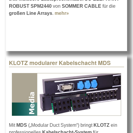
ROBUST SPM2440
von
SOMMER CABLE
für die
großen Line Arrays
.
mehr»
about Neues Multicore von
SOMMER CABLE
KLOTZ modularer Kabelschacht MDS
Mit
MDS
(„Modular Duct System“) bringt
KLOTZ
ein
professionelles
Kabelschacht-System
für