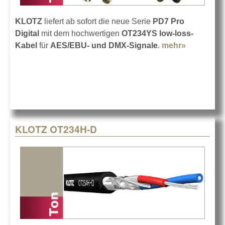
KLOTZ
liefert ab sofort die neue Serie
PD7 Pro
Digital
mit dem hochwertigen
OT234YS low-loss-
Kabel
für
AES/EBU- und DMX-Signale
.
mehr»
about
Neue
Klotz-
Serie PD7
Pro
Digital
KLOTZ OT234H-D