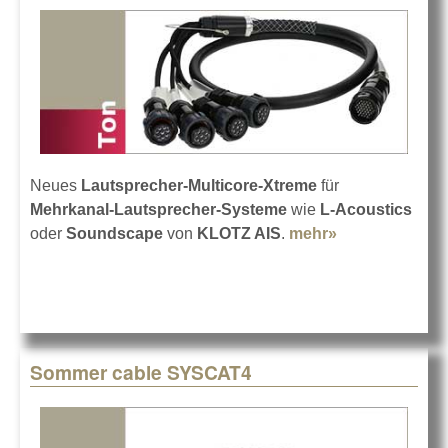
Neues
Lautsprecher-Multicore-Xtreme
für
Mehrkanal-Lautsprecher-Systeme
wie
L-Acoustics
oder
Soundscape
von
KLOTZ AIS
.
mehr»
about KLOTZ
LSC3215YS
Lautsprecher-
Multicore
Sommer cable SYSCAT4