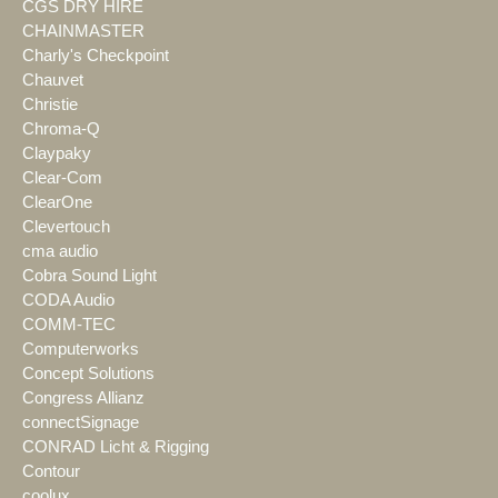
CGS DRY HIRE
CHAINMASTER
Charly's Checkpoint
Chauvet
Christie
Chroma-Q
Claypaky
Clear-Com
ClearOne
Clevertouch
cma audio
Cobra Sound Light
CODA Audio
COMM-TEC
Computerworks
Concept Solutions
Congress Allianz
connectSignage
CONRAD Licht & Rigging
Contour
coolux