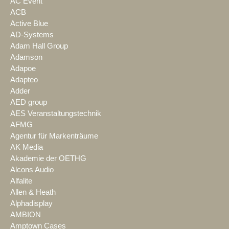
AC Event
ACB
Active Blue
AD-Systems
Adam Hall Group
Adamson
Adapoe
Adapteo
Adder
AED group
AES Veranstaltungstechnik
AFMG
Agentur für Markenträume
AK Media
Akademie der OETHG
Alcons Audio
Alfalite
Allen & Heath
Alphadisplay
AMBION
Amptown Cases