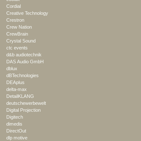
Cordial
Creative Technology
Crestron
Crew Nation
CrewBrain
Crystal Sound
ctc events
d&b audiotechnik
DAS Audio GmbH
dblux
dBTechnologies
DEAplus
delta-max
DetailKLANG
deutschewerbewelt
Digital Projection
Digitech
dimedis
DirectOut
dlp motive