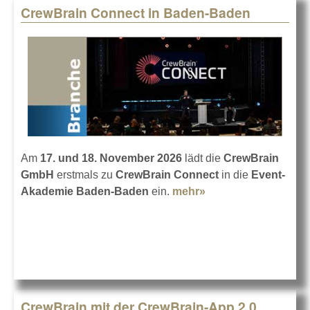
CrewBrain Connect in Baden-Baden
Am
17. und 18. November 2026
lädt die
CrewBrain
GmbH
erstmals zu
CrewBrain Connect
in die
Event-
Akademie Baden-Baden
ein.
mehr»
about CrewBrain
Connect in Baden-
Baden
CrewBrain mit der CrewBrain-App 2.0