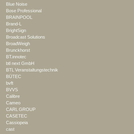
Blue Noise
Bose Professional
BRAINPOOL
Brand-L
BrightSign
Broadcast Solutions
BroadWeigh
Brunckhorst
BT.innotec
btl next GmbH
BTL Veranstaltungstechnik
BÜTEC
bvft
BVVS
Calibre
Cameo
CARL GROUP
CASETEC
Cassiopeia
cast