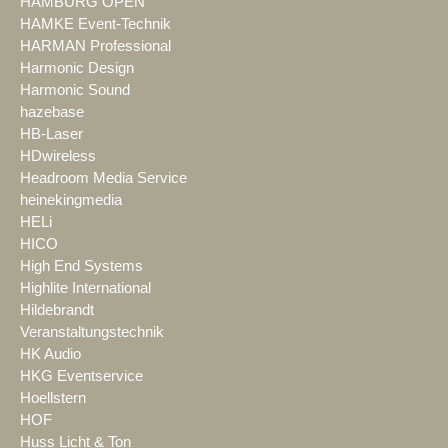
HAMBURG OPEN
HAMKE Event-Technik
HARMAN Professional
Harmonic Design
Harmonic Sound
hazebase
HB-Laser
HDwireless
Headroom Media Service
heinekingmedia
HELi
HICO
High End Systems
Highlite International
Hildebrandt
Veranstaltungstechnik
HK Audio
HKG Eventservice
Hoellstern
HOF
Huss Licht & Ton