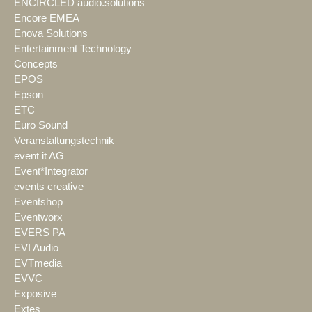
ENCIRCLED audio.solutions
Encore EMEA
Enova Solutions
Entertainment Technology
Concepts
EPOS
Epson
ETC
Euro Sound
Veranstaltungstechnik
event it AG
Event*Integrator
events creative
Eventshop
Eventworx
EVERS PA
EVI Audio
EVTmedia
EVVC
Exposive
Extes