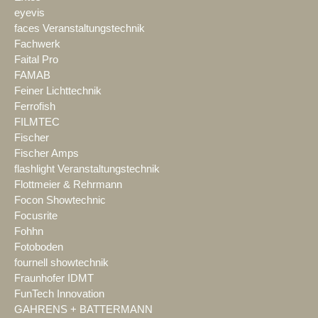
eyevis
faces Veranstaltungstechnik
Fachwerk
Faital Pro
FAMAB
Feiner Lichttechnik
Ferrofish
FILMTEC
Fischer
Fischer Amps
flashlight Veranstaltungstechnik
Flottmeier & Rehrmann
Focon Showtechnic
Focusrite
Fohhn
Fotoboden
fournell showtechnik
Fraunhofer IDMT
FunTech Innovation
GAHRENS + BATTERMANN