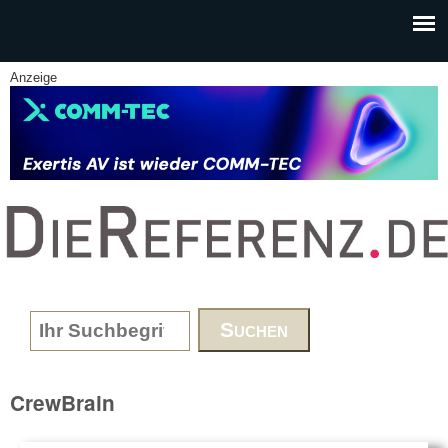
Skip to main content
Anzeige
www.DieReferenz.de
Search form
CrewBrain