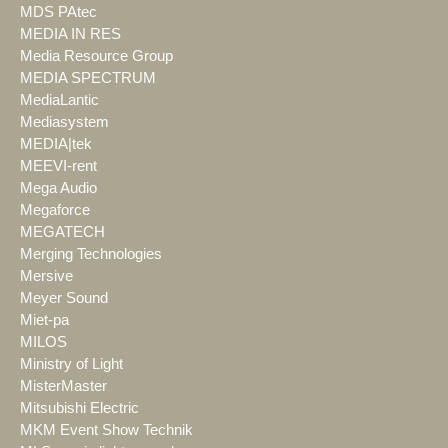
MDS PAtec
MEDIA IN RES
Media Resource Group
MEDIA SPECTRUM
MediaLantic
Mediasystem
MEDIA|tek
MEEVI-rent
Mega Audio
Megaforce
MEGATECH
Merging Technologies
Mersive
Meyer Sound
Miet-pa
MILOS
Ministry of Light
MisterMaster
Mitsubishi Electric
MKM Event Show Technik