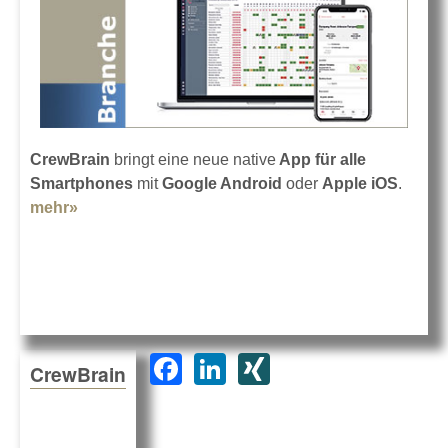
CrewBrain
bringt eine neue native
App für alle
Smartphones
mit
Google Android
oder
Apple iOS
.
mehr»
about CrewBrain App für Android und iOS
F
Li
XI
CrewBrain
a
n
N
c
k
G