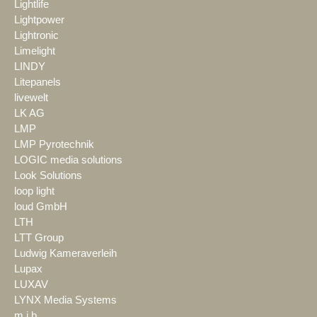
Lightlife
Lightpower
Lightronic
Limelight
LINDY
Litepanels
livewelt
LK AG
LMP
LMP Pyrotechnik
LOGIC media solutions
Look Solutions
loop light
loud GmbH
LTH
LTT Group
Ludwig Kameraverleih
Lupax
LUXAV
LYNX Media Systems
m.i.b