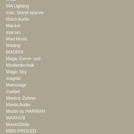
MA Lighting
mac. brand spaces
Mach Audio
Mackie
macom
Mad Music
Mäding
MADRIX
Magic Event- und
Medientechnik
Magic Sky
magnid
Mainstage
marbet
Markus Zehner
Martin Audio
Martin by HARMAN
MAXHUB
Maxin10sity
MBN-PROLED