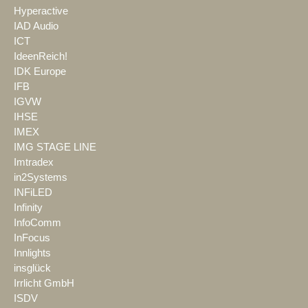
Hyperactive
IAD Audio
ICT
IdeenReich!
IDK Europe
IFB
IGVW
IHSE
IMEX
IMG STAGE LINE
Imtradex
in2Systems
INFiLED
Infinity
InfoComm
InFocus
Innlights
insglück
Irrlicht GmbH
ISDV