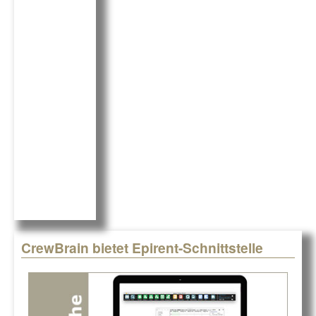
e
e
b
dI
o
n
o
k
CrewBrain bietet Epirent-Schnittstelle