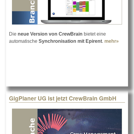
Die
neue Version von CrewBrain
bietet eine
automatische
Synchronisation mit Epirent
.
mehr»
about
CrewB
bietet
Epiren
Schnitt
GigPlaner UG ist jetzt CrewBrain GmbH