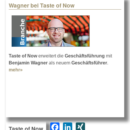
Wagner bei Taste of Now
Taste of Now
erweitert die
Geschäftsführung
mit
Benjamin Wagner
als neuem
Geschäftsführer
.
mehr»
about Wagner bei Taste of Now
F
Li
XI
Taste of Now