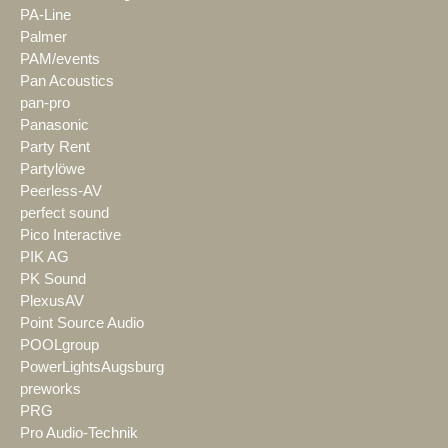
PA-Line
Palmer
PAM/events
Pan Acoustics
pan-pro
Panasonic
Party Rent
Partylöwe
Peerless-AV
perfect sound
Pico Interactive
PIK AG
PK Sound
PlexusAV
Point Source Audio
POOLgroup
PowerLightsAugsburg
preworks
PRG
Pro Audio-Technik