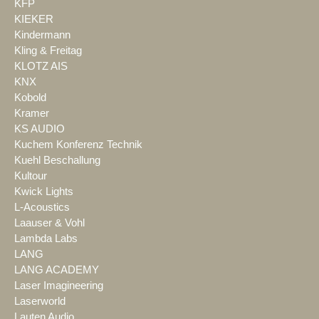
KFP
KIEKER
Kindermann
Kling & Freitag
KLOTZ AIS
KNX
Kobold
Kramer
KS AUDIO
Kuchem Konferenz Technik
Kuehl Beschallung
Kultour
Kwick Lights
L-Acoustics
Laauser & Vohl
Lambda Labs
LANG
LANG ACADEMY
Laser Imagineering
Laserworld
Lauten Audio