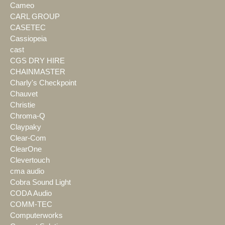
Cameo
CARL GROUP
CASETEC
Cassiopeia
cast
CGS DRY HIRE
CHAINMASTER
Charly's Checkpoint
Chauvet
Christie
Chroma-Q
Claypaky
Clear-Com
ClearOne
Clevertouch
cma audio
Cobra Sound Light
CODA Audio
COMM-TEC
Computerworks