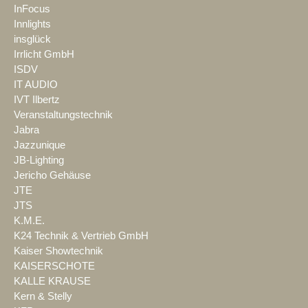
InFocus
Innlights
insglück
Irrlicht GmbH
ISDV
IT AUDIO
IVT Ilbertz
Veranstaltungstechnik
Jabra
Jazzunique
JB-Lighting
Jericho Gehäuse
JTE
JTS
K.M.E.
K24 Technik & Vertrieb GmbH
Kaiser Showtechnik
KAISERSCHOTE
KALLE KRAUSE
Kern & Stelly