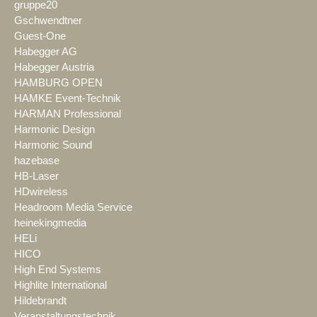
gruppe20
Gschwendtner
Guest-One
Habegger AG
Habegger Austria
HAMBURG OPEN
HAMKE Event-Technik
HARMAN Professional
Harmonic Design
Harmonic Sound
hazebase
HB-Laser
HDwireless
Headroom Media Service
heinekingmedia
HELi
HICO
High End Systems
Highlite International
Hildebrandt
Veranstaltungstechnik