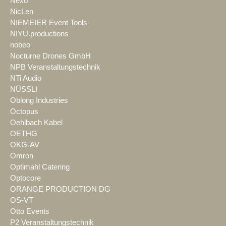
Nexo
NicLen
NIEMEIER Event Tools
NIYU.productions
nobeo
Nocturne Drones GmbH
NPB Veranstaltungstechnik
NTi Audio
NÜSSLI
Oblong Industries
Octopus
Oehlbach Kabel
OETHG
OKG-AV
Omron
Optimahl Catering
Optocore
ORANGE PRODUCTION DG
OS-VT
Otto Events
P2 Veranstaltungstechnik