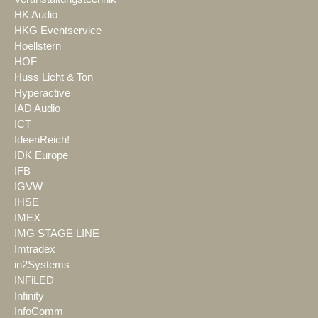
HK Audio
HKG Eventservice
Hoellstern
HOF
Huss Licht & Ton
Hyperactive
IAD Audio
ICT
IdeenReich!
IDK Europe
IFB
IGVW
IHSE
IMEX
IMG STAGE LINE
Imtradex
in2Systems
INFiLED
Infinity
InfoComm