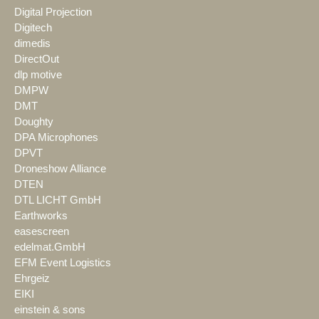
Digital Projection
Digitech
dimedis
DirectOut
dlp motive
DMPW
DMT
Doughty
DPA Microphones
DPVT
Droneshow Alliance
DTEN
DTL LICHT GmbH
Earthworks
easescreen
edelmat.GmbH
EFM Event Logistics
Ehrgeiz
EIKI
einstein & sons