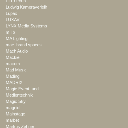
LTT Group
Ludwig Kameraverleih
Lupax
LUXAV
LYNX Media Systems
m.i.b
MA Lighting
mac. brand spaces
Mach Audio
Mackie
macom
Mad Music
Mäding
MADRIX
Magic Event- und
Medientechnik
Magic Sky
magnid
Mainstage
marbet
Markus Zehner