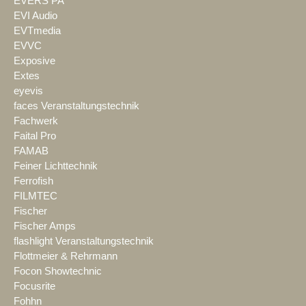
EVERS PA
EVI Audio
EVTmedia
EVVC
Exposive
Extes
eyevis
faces Veranstaltungstechnik
Fachwerk
Faital Pro
FAMAB
Feiner Lichttechnik
Ferrofish
FILMTEC
Fischer
Fischer Amps
flashlight Veranstaltungstechnik
Flottmeier & Rehrmann
Focon Showtechnic
Focusrite
Fohhn