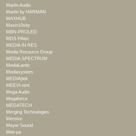
Martin Audio
Martin by HARMAN
MAXHUB
Maxin10sity
MBN-PROLED
MDS PAtec
MEDIA IN RES
Media Resource Group
MEDIA SPECTRUM
MediaLantic
Mediasystem
MEDIA|tek
MEEVI-rent
Mega Audio
Megaforce
MEGATECH
Merging Technologies
Mersive
Meyer Sound
Miet-pa