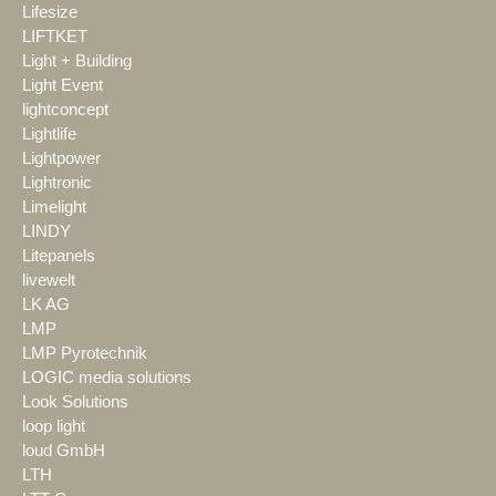
Lifesize
LIFTKET
Light + Building
Light Event
lightconcept
Lightlife
Lightpower
Lightronic
Limelight
LINDY
Litepanels
livewelt
LK AG
LMP
LMP Pyrotechnik
LOGIC media solutions
Look Solutions
loop light
loud GmbH
LTH