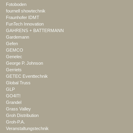
Fotoboden
fournell showtechnik
Fraunhofer IDMT
FunTech Innovation
GAHRENS + BATTERMANN
Gardemann
Gefen
GEMCO
Genelec
George P. Johnson
Gerriets
GETEC Eventtechnik
Global Truss
GLP
GO4IT!
Grandel
Grass Valley
Groh Distribution
Groh-P.A.
Veranstaltungstechnik