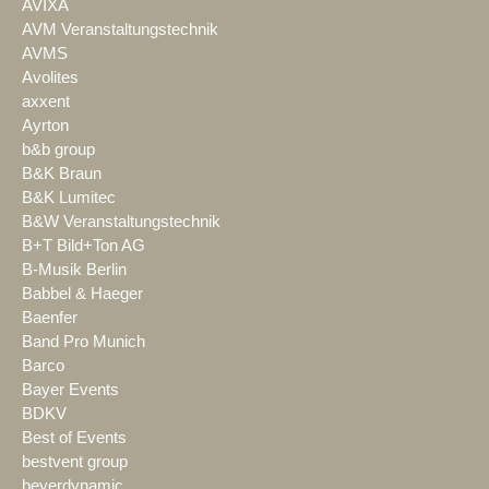
AVIXA
AVM Veranstaltungstechnik
AVMS
Avolites
axxent
Ayrton
b&b group
B&K Braun
B&K Lumitec
B&W Veranstaltungstechnik
B+T Bild+Ton AG
B-Musik Berlin
Babbel & Haeger
Baenfer
Band Pro Munich
Barco
Bayer Events
BDKV
Best of Events
bestvent group
beyerdynamic