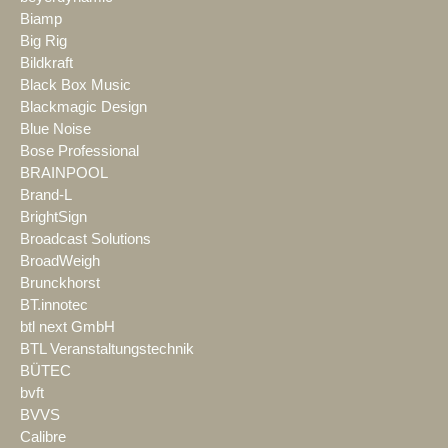
Biamp
Big Rig
Bildkraft
Black Box Music
Blackmagic Design
Blue Noise
Bose Professional
BRAINPOOL
Brand-L
BrightSign
Broadcast Solutions
BroadWeigh
Brunckhorst
BT.innotec
btl next GmbH
BTL Veranstaltungstechnik
BÜTEC
bvft
BVVS
Calibre