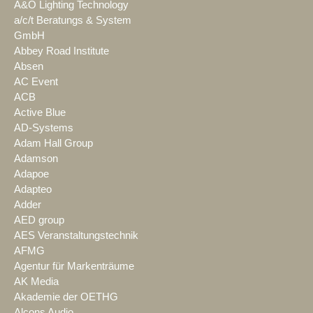
A&O Lighting Technology
a/c/t Beratungs & System
GmbH
Abbey Road Institute
Absen
AC Event
ACB
Active Blue
AD-Systems
Adam Hall Group
Adamson
Adapoe
Adapteo
Adder
AED group
AES Veranstaltungstechnik
AFMG
Agentur für Markenträume
AK Media
Akademie der OETHG
Alcons Audio