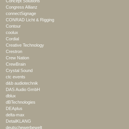
Concept Solutions
Congress Allianz
connectSignage
CONRAD Licht & Rigging
Contour
coolux
Cordial
Creative Technology
Crestron
Crew Nation
CrewBrain
Crystal Sound
ctc events
d&b audiotechnik
DAS Audio GmbH
dblux
dBTechnologies
DEAplus
delta-max
DetailKLANG
deutschewerbewelt