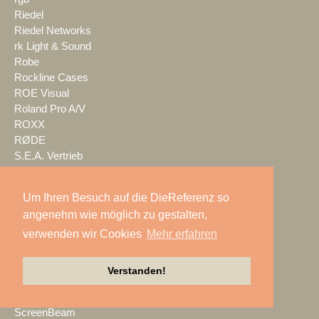
Riedel
Riedel Networks
rk Light & Sound
Robe
Rockline Cases
ROE Visual
Roland Pro A/V
ROXX
RØDE
S.E.A. Vertrieb
Salzbrenner
Samsung
Um Ihren Besuch auf die DieReferenz so
satis&fy
angenehm wie möglich zu gestalten,
SCHACHZUG
verwenden wir Cookies
Mehr erfahren
Schallwerk Audiotechnik
Scheinwurf
Schnick-Schnack-Systems
Verstanden!
SCHOEPS
Screen Visions
ScreenBeam