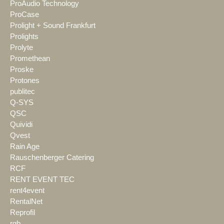
ProAudio Technology
ProCase
Prolight + Sound Frankfurt
Prolights
Prolyte
Promethean
Proske
Protones
publitec
Q-SYS
QSC
Quividi
Qvest
Rain Age
Rauschenberger Catering
RCF
RENT EVENT TEC
rent4event
RentalNet
Reprofil
rgb