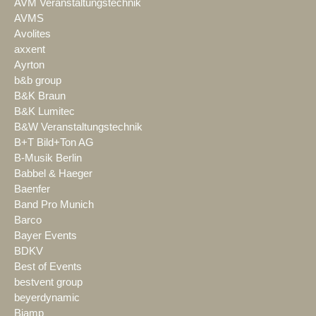
AVM Veranstaltungstechnik
AVMS
Avolites
axxent
Ayrton
b&b group
B&K Braun
B&K Lumitec
B&W Veranstaltungstechnik
B+T Bild+Ton AG
B-Musik Berlin
Babbel & Haeger
Baenfer
Band Pro Munich
Barco
Bayer Events
BDKV
Best of Events
bestvent group
beyerdynamic
Biamp