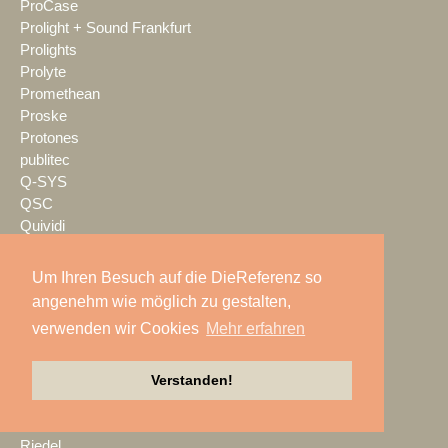
ProCase
Prolight + Sound Frankfurt
Prolights
Prolyte
Promethean
Proske
Protones
publitec
Q-SYS
QSC
Quividi
Qvest
Rain Age
Um Ihren Besuch auf die DieReferenz so
Rauschenberger Catering
angenehm wie möglich zu gestalten,
RCF
verwenden wir Cookies
Mehr erfahren
RENT EVENT TEC
rent4event
RentalNet
Verstanden!
Reprofil
rgb
Riedel