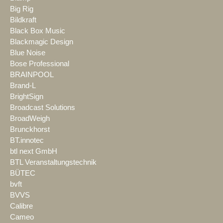
Big Rig
Bildkraft
Black Box Music
Blackmagic Design
Blue Noise
Bose Professional
BRAINPOOL
Brand-L
BrightSign
Broadcast Solutions
BroadWeigh
Brunckhorst
BT.innotec
btl next GmbH
BTL Veranstaltungstechnik
BÜTEC
bvft
BVVS
Calibre
Cameo