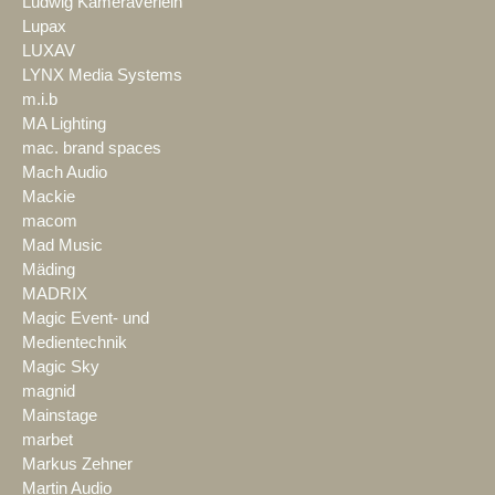
Ludwig Kameraverleih
Lupax
LUXAV
LYNX Media Systems
m.i.b
MA Lighting
mac. brand spaces
Mach Audio
Mackie
macom
Mad Music
Mäding
MADRIX
Magic Event- und
Medientechnik
Magic Sky
magnid
Mainstage
marbet
Markus Zehner
Martin Audio