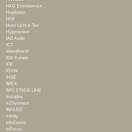
HKG Eventservice
Hoellstern
HOF
Huss Licht & Ton
Hyperactive
IAD Audio
ICT
IdeenReich!
IDK Europe
IFB
IGVW
IHSE
IMEX
IMG STAGE LINE
Imtradex
in2Systems
INFiLED
Infinity
InfoComm
InFocus