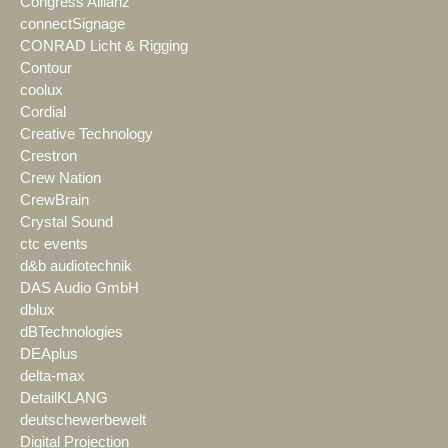
Congress Allianz
connectSignage
CONRAD Licht & Rigging
Contour
coolux
Cordial
Creative Technology
Crestron
Crew Nation
CrewBrain
Crystal Sound
ctc events
d&b audiotechnik
DAS Audio GmbH
dblux
dBTechnologies
DEAplus
delta-max
DetailKLANG
deutschewerbewelt
Digital Projection