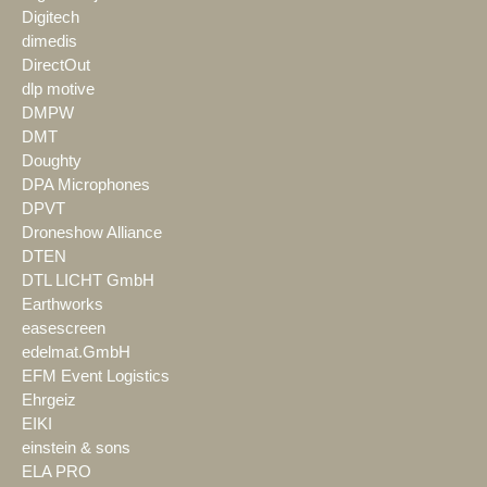
Digitech
dimedis
DirectOut
dlp motive
DMPW
DMT
Doughty
DPA Microphones
DPVT
Droneshow Alliance
DTEN
DTL LICHT GmbH
Earthworks
easescreen
edelmat.GmbH
EFM Event Logistics
Ehrgeiz
EIKI
einstein & sons
ELA PRO