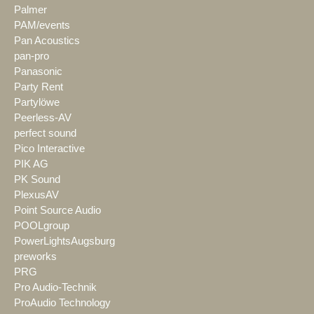
Palmer
PAM/events
Pan Acoustics
pan-pro
Panasonic
Party Rent
Partylöwe
Peerless-AV
perfect sound
Pico Interactive
PIK AG
PK Sound
PlexusAV
Point Source Audio
POOLgroup
PowerLightsAugsburg
preworks
PRG
Pro Audio-Technik
ProAudio Technology