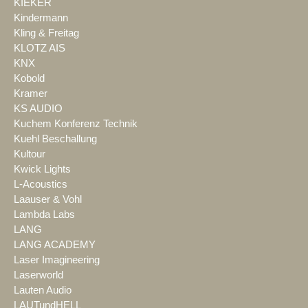
KIEKER
Kindermann
Kling & Freitag
KLOTZ AIS
KNX
Kobold
Kramer
KS AUDIO
Kuchem Konferenz Technik
Kuehl Beschallung
Kultour
Kwick Lights
L-Acoustics
Laauser & Vohl
Lambda Labs
LANG
LANG ACADEMY
Laser Imagineering
Laserworld
Lauten Audio
LAUTundHELL