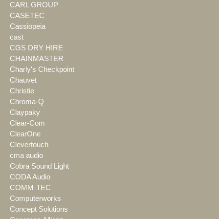
CARL GROUP
CASETEC
Cassiopeia
cast
CGS DRY HIRE
CHAINMASTER
Charly's Checkpoint
Chauvet
Christie
Chroma-Q
Claypaky
Clear-Com
ClearOne
Clevertouch
cma audio
Cobra Sound Light
CODA Audio
COMM-TEC
Computerworks
Concept Solutions