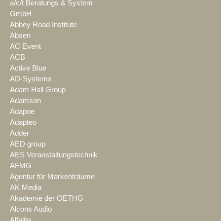
a/c/t Beratungs & System
GmbH
Abbey Road Institute
Absen
AC Event
ACB
Active Blue
AD-Systems
Adam Hall Group
Adamson
Adapoe
Adapteo
Adder
AED group
AES Veranstaltungstechnik
AFMG
Agentur für Markenträume
AK Media
Akademie der OETHG
Alcons Audio
Alfalite