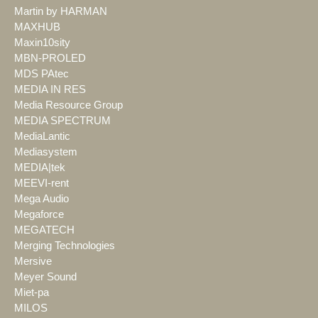
Martin by HARMAN
MAXHUB
Maxin10sity
MBN-PROLED
MDS PAtec
MEDIA IN RES
Media Resource Group
MEDIA SPECTRUM
MediaLantic
Mediasystem
MEDIA|tek
MEEVI-rent
Mega Audio
Megaforce
MEGATECH
Merging Technologies
Mersive
Meyer Sound
Miet-pa
MILOS