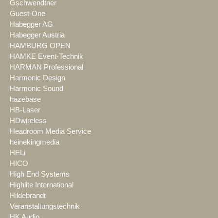
Gschwendtner
Guest-One
Habegger AG
Habegger Austria
HAMBURG OPEN
HAMKE Event-Technik
HARMAN Professional
Harmonic Design
Harmonic Sound
hazebase
HB-Laser
HDwireless
Headroom Media Service
heinekingmedia
HELi
HICO
High End Systems
Highlite International
Hildebrandt
Veranstaltungstechnik
HK Audio