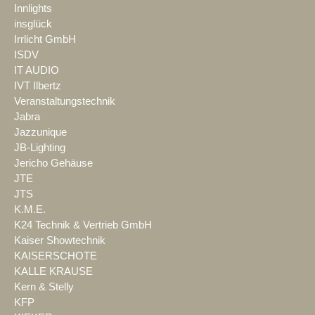
Innlights
insglück
Irrlicht GmbH
ISDV
IT AUDIO
IVT Ilbertz
Veranstaltungstechnik
Jabra
Jazzunique
JB-Lighting
Jericho Gehäuse
JTE
JTS
K.M.E.
K24 Technik & Vertrieb GmbH
Kaiser Showtechnik
KAISERSCHOTE
KALLE KRAUSE
Kern & Stelly
KFP