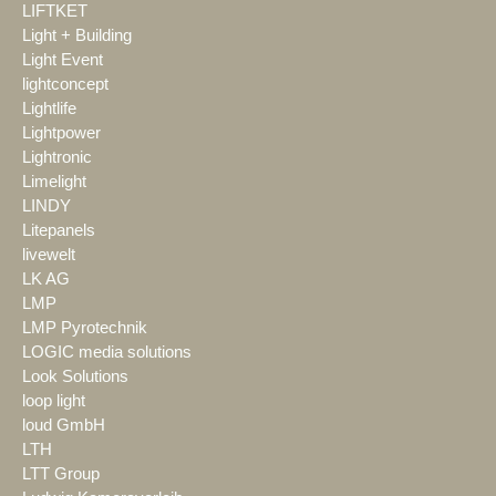
LIFTKET
Light + Building
Light Event
lightconcept
Lightlife
Lightpower
Lightronic
Limelight
LINDY
Litepanels
livewelt
LK AG
LMP
LMP Pyrotechnik
LOGIC media solutions
Look Solutions
loop light
loud GmbH
LTH
LTT Group