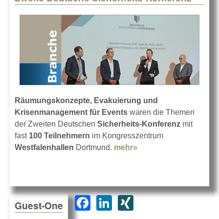
Räumungskonzepte, Evakuierung und
Krisenmanagement für Events
waren die Themen
der Zweiten Deutschen
Sicherheits-Konferenz
mit
fast
100 Teilnehmern
im Kongresszentrum
Westfalenhallen
Dortmund.
mehr»
about Zweite
Deutsche
Sicherheits-
Konferenz
F
Li
XI
Guest-One
a
n
N