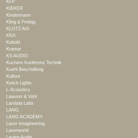
KFP
KIEKER
Kindermann
Kling & Freitag
KLOTZ AIS
KNX
Kobold
Kramer
KS AUDIO
Kuchem Konferenz Technik
Kuehl Beschallung
Kultour
Kwick Lights
L-Acoustics
Laauser & Vohl
Lambda Labs
LANG
LANG ACADEMY
Laser Imagineering
Laserworld
Lauten Audio