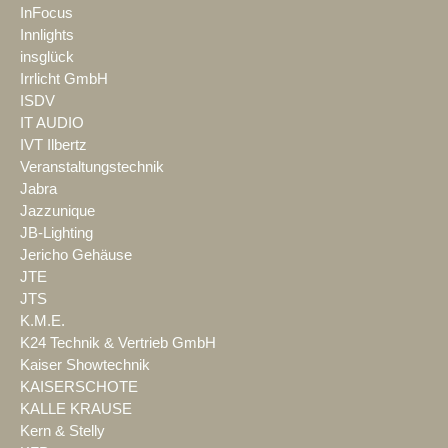
InFocus
Innlights
insglück
Irrlicht GmbH
ISDV
IT AUDIO
IVT Ilbertz
Veranstaltungstechnik
Jabra
Jazzunique
JB-Lighting
Jericho Gehäuse
JTE
JTS
K.M.E.
K24 Technik & Vertrieb GmbH
Kaiser Showtechnik
KAISERSCHOTE
KALLE KRAUSE
Kern & Stelly