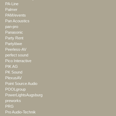
PA-Line
Palmer
PAM/events
Pan Acoustics
pan-pro
Panasonic
Party Rent
Partylöwe
Peerless-AV
perfect sound
Pico Interactive
PIK AG
PK Sound
PlexusAV
Point Source Audio
POOLgroup
PowerLightsAugsburg
preworks
PRG
Pro Audio-Technik