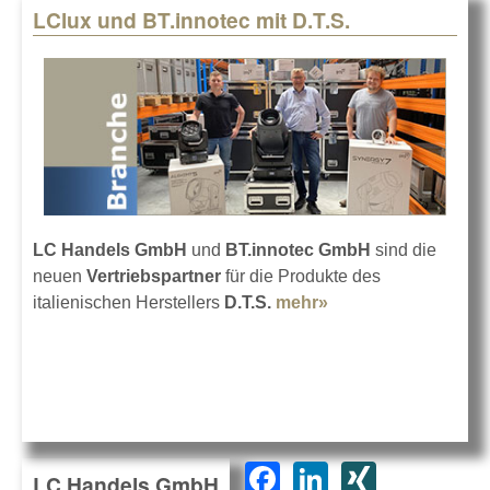
LClux und BT.innotec mit D.T.S.
LC Handels GmbH
und
BT.innotec GmbH
sind die
neuen
Vertriebspartner
für die Produkte des
italienischen Herstellers
D.T.S.
mehr»
about LClux und
BT.innotec mit
D.T.S.
F
Li
XI
LC Handels GmbH