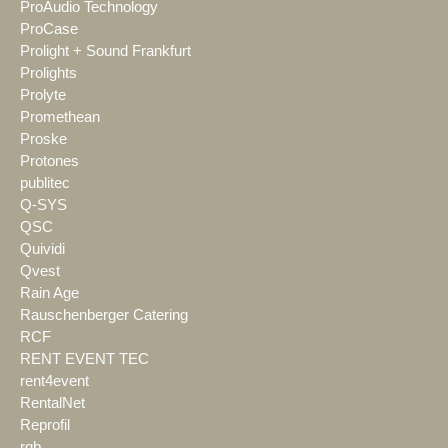
ProAudio Technology
ProCase
Prolight + Sound Frankfurt
Prolights
Prolyte
Promethean
Proske
Protones
publitec
Q-SYS
QSC
Quividi
Qvest
Rain Age
Rauschenberger Catering
RCF
RENT EVENT TEC
rent4event
RentalNet
Reprofil
rgb