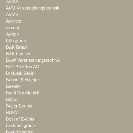
AVIXA
AVM Veranstaltungstechnik
AVMS
Avolites
axxent
Ayrton
b&b group
B&K Braun
B&K Lumitec
B&W Veranstaltungstechnik
B+T Bild+Ton AG
B-Musik Berlin
Babbel & Haeger
Baenfer
Band Pro Munich
Barco
Bayer Events
BDKV
Best of Events
bestvent group
beyerdynamic