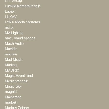
LTT Group
Ludwig Kameraverleih
Lupax
LUXAV
LYNX Media Systems
m.i.b
MA Lighting
mac. brand spaces
Mach Audio
Mackie
macom
Mad Music
Mäding
MADRIX
Magic Event- und
Medientechnik
Magic Sky
magnid
Mainstage
marbet
Markus Zehner