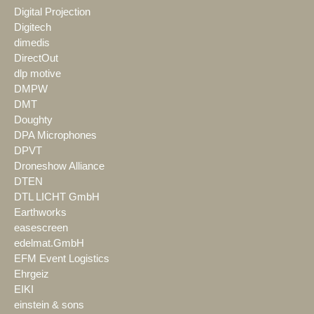
Digital Projection
Digitech
dimedis
DirectOut
dlp motive
DMPW
DMT
Doughty
DPA Microphones
DPVT
Droneshow Alliance
DTEN
DTL LICHT GmbH
Earthworks
easescreen
edelmat.GmbH
EFM Event Logistics
Ehrgeiz
EIKI
einstein & sons