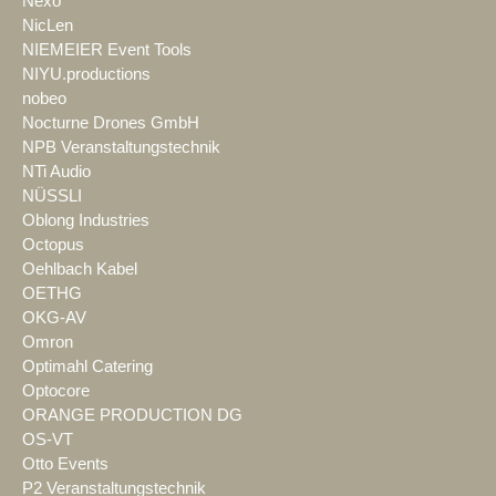
Nexo
NicLen
NIEMEIER Event Tools
NIYU.productions
nobeo
Nocturne Drones GmbH
NPB Veranstaltungstechnik
NTi Audio
NÜSSLI
Oblong Industries
Octopus
Oehlbach Kabel
OETHG
OKG-AV
Omron
Optimahl Catering
Optocore
ORANGE PRODUCTION DG
OS-VT
Otto Events
P2 Veranstaltungstechnik