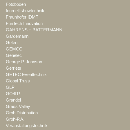
Fotoboden
fournell showtechnik
Fraunhofer IDMT
FunTech Innovation
GAHRENS + BATTERMANN
Gardemann
Gefen
GEMCO
Genelec
George P. Johnson
Gerriets
GETEC Eventtechnik
Global Truss
GLP
GO4IT!
Grandel
Grass Valley
Groh Distribution
Groh-P.A.
Veranstaltungstechnik