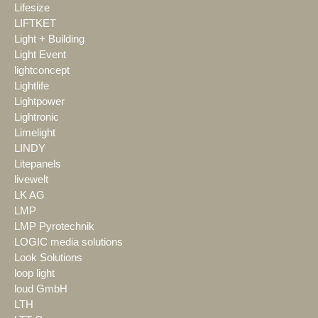
Lifesize
LIFTKET
Light + Building
Light Event
lightconcept
Lightlife
Lightpower
Lightronic
Limelight
LINDY
Litepanels
livewelt
LK AG
LMP
LMP Pyrotechnik
LOGIC media solutions
Look Solutions
loop light
loud GmbH
LTH