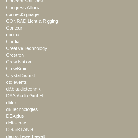
Concept Solutions
Congress Allianz
connectSignage
CONRAD Licht & Rigging
Contour
coolux
Cordial
Creative Technology
Crestron
Crew Nation
CrewBrain
Crystal Sound
ctc events
d&b audiotechnik
DAS Audio GmbH
dblux
dBTechnologies
DEAplus
delta-max
DetailKLANG
deutschewerbewelt