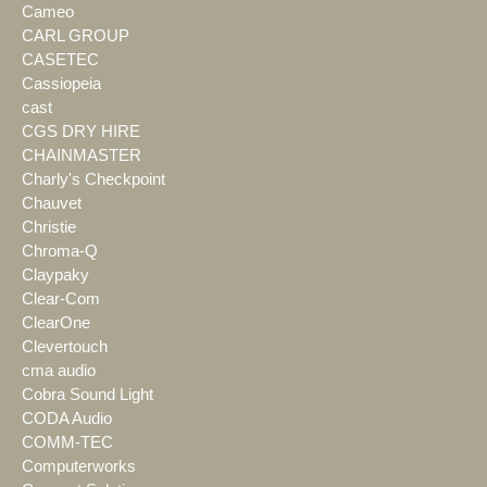
Cameo
CARL GROUP
CASETEC
Cassiopeia
cast
CGS DRY HIRE
CHAINMASTER
Charly's Checkpoint
Chauvet
Christie
Chroma-Q
Claypaky
Clear-Com
ClearOne
Clevertouch
cma audio
Cobra Sound Light
CODA Audio
COMM-TEC
Computerworks