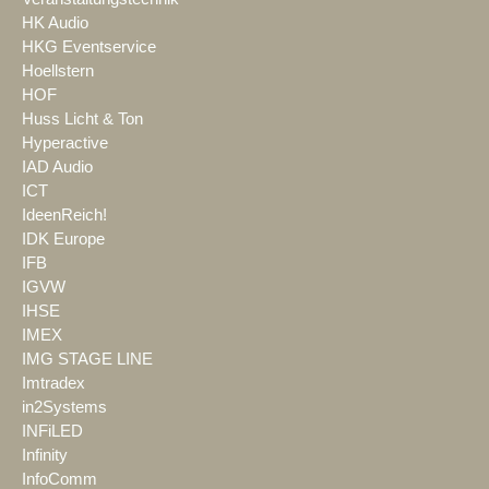
HK Audio
HKG Eventservice
Hoellstern
HOF
Huss Licht & Ton
Hyperactive
IAD Audio
ICT
IdeenReich!
IDK Europe
IFB
IGVW
IHSE
IMEX
IMG STAGE LINE
Imtradex
in2Systems
INFiLED
Infinity
InfoComm