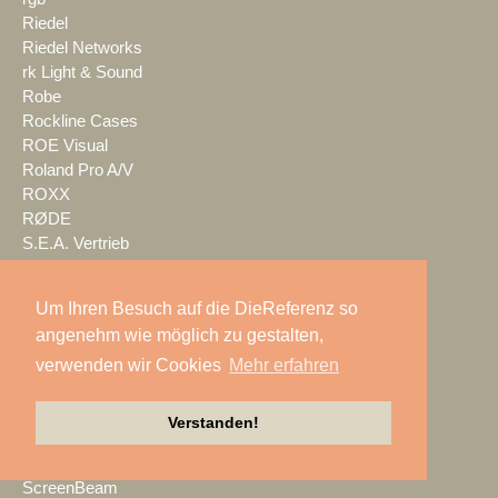
Riedel
Riedel Networks
rk Light & Sound
Robe
Rockline Cases
ROE Visual
Roland Pro A/V
ROXX
RØDE
S.E.A. Vertrieb
Salzbrenner
Samsung
Um Ihren Besuch auf die DieReferenz so
satis&fy
angenehm wie möglich zu gestalten,
SCHACHZUG
verwenden wir Cookies
Mehr erfahren
Schallwerk Audiotechnik
Scheinwurf
Schnick-Schnack-Systems
Verstanden!
SCHOEPS
Screen Visions
ScreenBeam