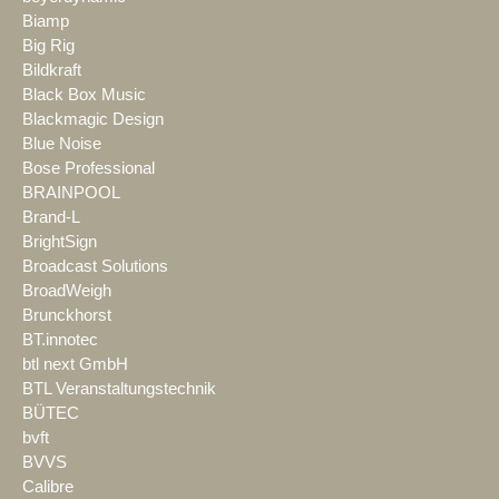
Biamp
Big Rig
Bildkraft
Black Box Music
Blackmagic Design
Blue Noise
Bose Professional
BRAINPOOL
Brand-L
BrightSign
Broadcast Solutions
BroadWeigh
Brunckhorst
BT.innotec
btl next GmbH
BTL Veranstaltungstechnik
BÜTEC
bvft
BVVS
Calibre