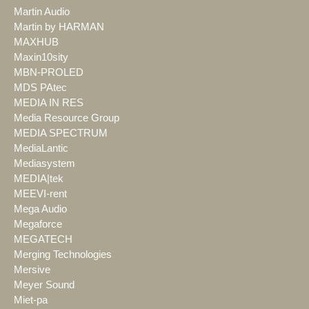
Martin Audio
Martin by HARMAN
MAXHUB
Maxin10sity
MBN-PROLED
MDS PAtec
MEDIA IN RES
Media Resource Group
MEDIA SPECTRUM
MediaLantic
Mediasystem
MEDIA|tek
MEEVI-rent
Mega Audio
Megaforce
MEGATECH
Merging Technologies
Mersive
Meyer Sound
Miet-pa