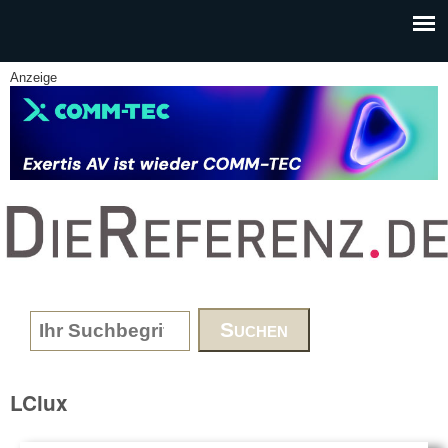
Skip to main content
Anzeige
www.DieReferenz.de
Search form
LClux