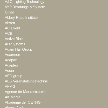
A&O Lighting Technology
a/c/t Beratungs & System
GmbH
Abbey Road Institute
Absen
AC Event
ACB
Active Blue
AD-Systems
Adam Hall Group
Adamson
Adapoe
Adapteo
Adder
AED group
AES Veranstaltungstechnik
AFMG
Agentur für Markenträume
AK Media
Akademie der OETHG
Alcons Audio