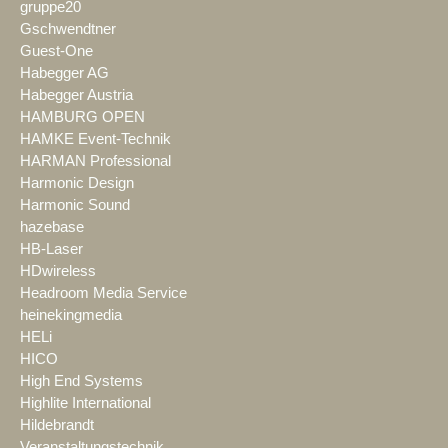
gruppe20
Gschwendtner
Guest-One
Habegger AG
Habegger Austria
HAMBURG OPEN
HAMKE Event-Technik
HARMAN Professional
Harmonic Design
Harmonic Sound
hazebase
HB-Laser
HDwireless
Headroom Media Service
heinekingmedia
HELi
HICO
High End Systems
Highlite International
Hildebrandt
Veranstaltungstechnik