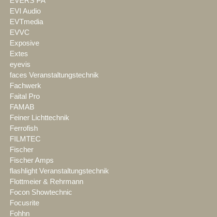
EVERS PA
EVI Audio
EVTmedia
EVVC
Exposive
Extes
eyevis
faces Veranstaltungstechnik
Fachwerk
Faital Pro
FAMAB
Feiner Lichttechnik
Ferrofish
FILMTEC
Fischer
Fischer Amps
flashlight Veranstaltungstechnik
Flottmeier & Rehrmann
Focon Showtechnic
Focusrite
Fohhn