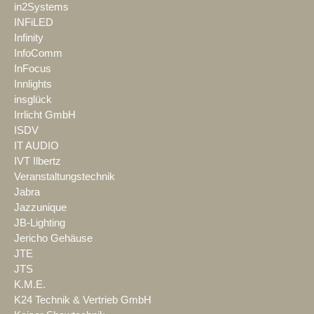
in2Systems
INFiLED
Infinity
InfoComm
InFocus
Innlights
insglück
Irrlicht GmbH
ISDV
IT AUDIO
IVT Ilbertz
Veranstaltungstechnik
Jabra
Jazzunique
JB-Lighting
Jericho Gehäuse
JTE
JTS
K.M.E.
K24 Technik & Vertrieb GmbH