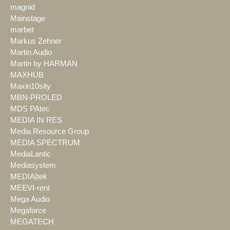
magnid
Mainstage
marbet
Markus Zehner
Martin Audio
Martin by HARMAN
MAXHUB
Maxin10sity
MBN-PROLED
MDS PAtec
MEDIA IN RES
Media Resource Group
MEDIA SPECTRUM
MediaLantic
Mediasystem
MEDIA|tek
MEEVI-rent
Mega Audio
Megaforce
MEGATECH