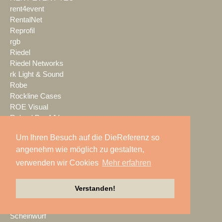
rent4event
RentalNet
Reprofil
rgb
Riedel
Riedel Networks
rk Light & Sound
Robe
Rockline Cases
ROE Visual
Roland Pro A/V
ROXX
Um Ihren Besuch auf die DieReferenz so
RØDE
angenehm wie möglich zu gestalten,
S.E.A. Vertrieb
Salzbrenner
verwenden wir Cookies
Mehr erfahren
Samsung
satis&fy
Verstanden!
SCHACHZUG
Schallwerk Audiotechnik
Scheinwurf