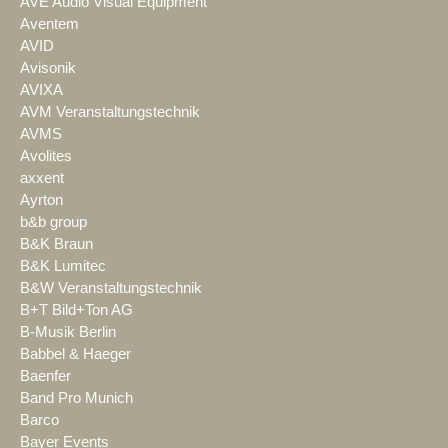
AVE Audio Visual Equipment
Aventem
AVID
Avisonik
AVIXA
AVM Veranstaltungstechnik
AVMS
Avolites
axxent
Ayrton
b&b group
B&K Braun
B&K Lumitec
B&W Veranstaltungstechnik
B+T Bild+Ton AG
B-Musik Berlin
Babbel & Haeger
Baenfer
Band Pro Munich
Barco
Bayer Events