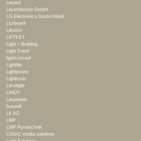
Leyard
Leyendecker GmbH
LG Electronics Deutschland
Lichtwerk
Lifesize
LIFTKET
Light + Building
Light Event
lightconcept
Lightlife
Lightpower
Lightronic
Limelight
LINDY
Litepanels
livewelt
LK AG
LMP
LMP Pyrotechnik
LOGIC media solutions