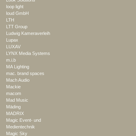
Look Solutions
loop light
loud GmbH
LTH
LTT Group
Ludwig Kameraverleih
Lupax
LUXAV
LYNX Media Systems
m.i.b
MA Lighting
mac. brand spaces
Mach Audio
Mackie
macom
Mad Music
Mäding
MADRIX
Magic Event- und
Medientechnik
Magic Sky