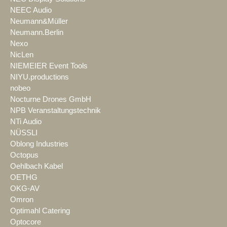
NEEC Audio
Neumann&Müller
Neumann.Berlin
Nexo
NicLen
NIEMEIER Event Tools
NIYU.productions
nobeo
Nocturne Drones GmbH
NPB Veranstaltungstechnik
NTi Audio
NÜSSLI
Oblong Industries
Octopus
Oehlbach Kabel
OETHG
OKG-AV
Omron
Optimahl Catering
Optocore