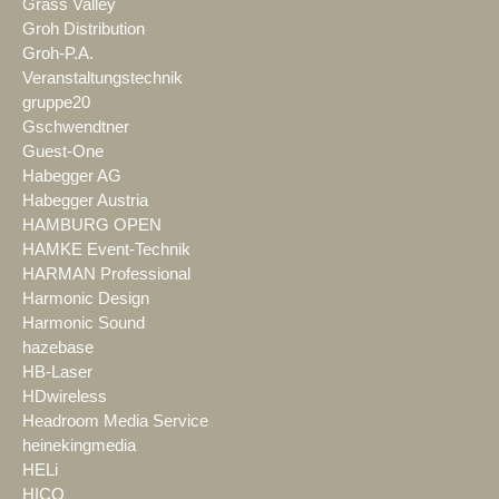
Grass Valley
Groh Distribution
Groh-P.A.
Veranstaltungstechnik
gruppe20
Gschwendtner
Guest-One
Habegger AG
Habegger Austria
HAMBURG OPEN
HAMKE Event-Technik
HARMAN Professional
Harmonic Design
Harmonic Sound
hazebase
HB-Laser
HDwireless
Headroom Media Service
heinekingmedia
HELi
HICO