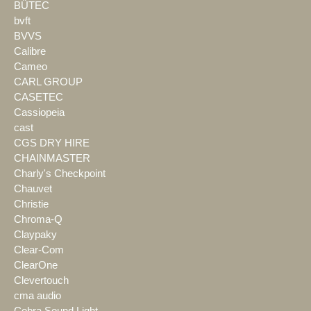
BÜTEC
bvft
BVVS
Calibre
Cameo
CARL GROUP
CASETEC
Cassiopeia
cast
CGS DRY HIRE
CHAINMASTER
Charly's Checkpoint
Chauvet
Christie
Chroma-Q
Claypaky
Clear-Com
ClearOne
Clevertouch
cma audio