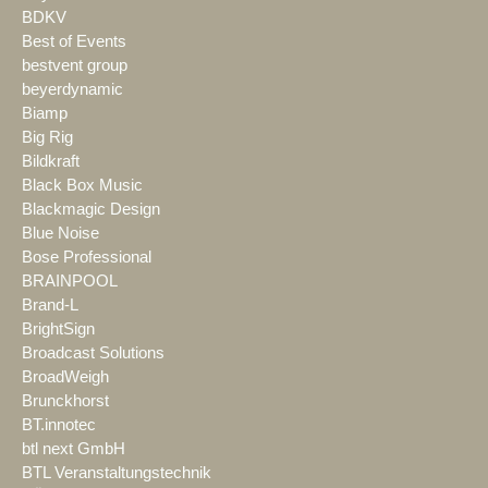
BDKV
Best of Events
bestvent group
beyerdynamic
Biamp
Big Rig
Bildkraft
Black Box Music
Blackmagic Design
Blue Noise
Bose Professional
BRAINPOOL
Brand-L
BrightSign
Broadcast Solutions
BroadWeigh
Brunckhorst
BT.innotec
btl next GmbH
BTL Veranstaltungstechnik