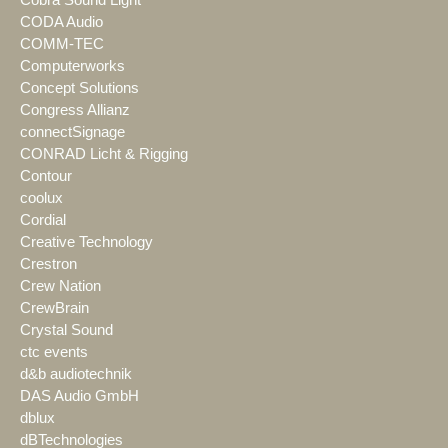
Cobra Sound Light
CODA Audio
COMM-TEC
Computerworks
Concept Solutions
Congress Allianz
connectSignage
CONRAD Licht & Rigging
Contour
coolux
Cordial
Creative Technology
Crestron
Crew Nation
CrewBrain
Crystal Sound
ctc events
d&b audiotechnik
DAS Audio GmbH
dblux
dBTechnologies