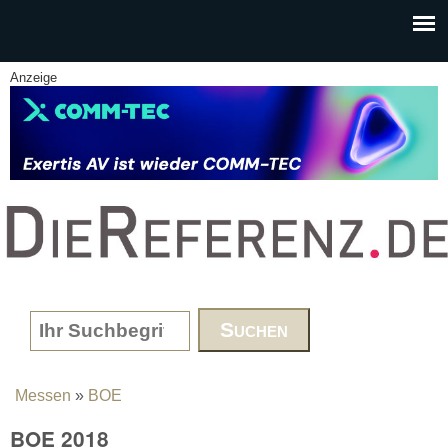
Skip to main content
Anzeige
www.DieReferenz.de
Search form
Messen
»
BOE
You are here
BOE 2018