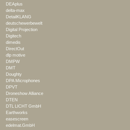
DEAplus
delta-max
DetailKLANG
deutschewerbewelt
Digital Projection
Digitech
dimedis
DirectOut
dlp motive
DMPW
DMT
Doughty
DPA Microphones
DPVT
Droneshow Alliance
DTEN
DTL LICHT GmbH
Earthworks
easescreen
edelmat.GmbH