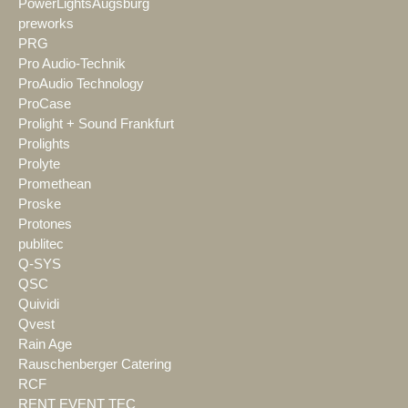
PowerLightsAugsburg
preworks
PRG
Pro Audio-Technik
ProAudio Technology
ProCase
Prolight + Sound Frankfurt
Prolights
Prolyte
Promethean
Proske
Protones
publitec
Q-SYS
QSC
Quividi
Qvest
Rain Age
Rauschenberger Catering
RCF
RENT EVENT TEC