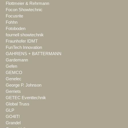
Flottmeier & Rehrmann
Focon Showtechnic
Focusrite
Fohhn
Fotoboden
fournell showtechnik
Fraunhofer IDMT
FunTech Innovation
GAHRENS + BATTERMANN
Gardemann
Gefen
GEMCO
Genelec
George P. Johnson
Gerriets
GETEC Eventtechnik
Global Truss
GLP
GO4IT!
Grandel