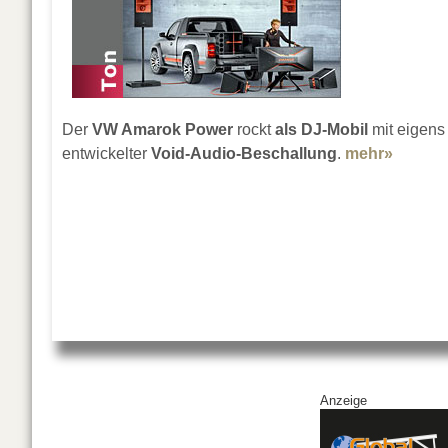
Der
VW Amarok
Power
rockt
als DJ-Mobil
mit eigens
entwickelter
Void-Audio-Beschallung
.
mehr»
about 
Anzeige