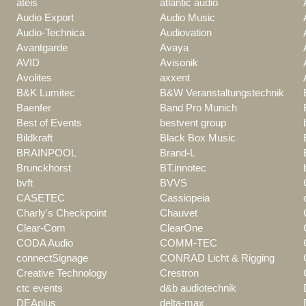
ateis
atlantic audio
Audio Export
Audio Music
Audio-Technica
Audiovation
Avantgarde
Avaya
AVID
Avisonik
Avolites
axxent
B&K Lumitec
B&W Veranstaltungstechnik
Baenfer
Band Pro Munich
Best of Events
bestvent group
Bildkraft
Black Box Music
BRAINPOOL
Brand-L
Brunckhorst
BT.innotec
bvft
BVVS
CASETEC
Cassiopeia
Charly's Checkpoint
Chauvet
Clear-Com
ClearOne
CODA Audio
COMM-TEC
connectSignage
CONRAD Licht & Rigging
Creative Technology
Crestron
ctc events
d&b audiotechnik
DEAplus
delta-max