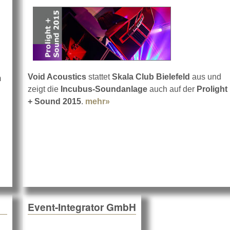
Void Acoustics
stattet
Skala Club Bielefeld
aus und
m
zeigt die
Incubus-Soundanlage
auch auf der
Prolight
grator ist umgezogen
+ Sound 2015
.
mehr»
about Die Erste in Deutschlan
Event-Integrator GmbH