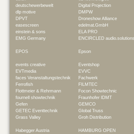
deutschewerbewelt
Digital Projection
dlp motive
DMPW
DPVT
Droneshow Alliance
easescreen
edelmat.GmbH
einstein & sons
ELA PRO
EMG Germany
ENCIRCLED audio.solution
EPOS
Epson
events creative
Eventshop
EVTmedia
EVVC
faces Veranstaltungstechnik
Fachwerk
Ferrofish
FILMTEC
Flottmeier & Rehrmann
Focon Showtechnic
fournell showtechnik
Fraunhofer IDMT
Gefen
GEMCO
GETEC Eventtechnik
Global Truss
Grass Valley
Groh Distribution
Habegger Austria
HAMBURG OPEN