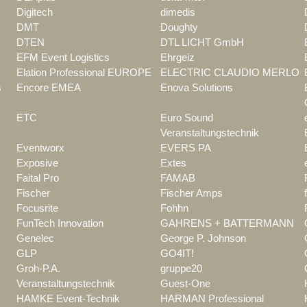
Digitech
dimedis
DMT
Doughty
DTEN
DTL LICHT GmbH
EFM Event Logistics
Ehrgeiz
Elation Professional EUROPE
ELECTRIC CLAUDIO MERLO
s
Encore EMEA
Enova Solutions
ETC
Euro Sound
Veranstaltungstechnik
Eventworx
EVERS PA
Exposive
Extes
Faital Pro
FAMAB
Fischer
Fischer Amps
Focusrite
Fohhn
FunTech Innovation
GAHRENS + BATTERMANN
Genelec
George P. Johnson
GLP
GO4IT!
Groh-P.A.
gruppe20
Veranstaltungstechnik
Guest-One
HAMKE Event-Technik
HARMAN Professional