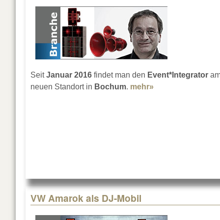
Seit
Januar 2016
findet man den
Event*Integrator
a
neuen Standort in
Bochum
.
mehr»
about Event*Inte
VW Amarok als DJ-Mobil