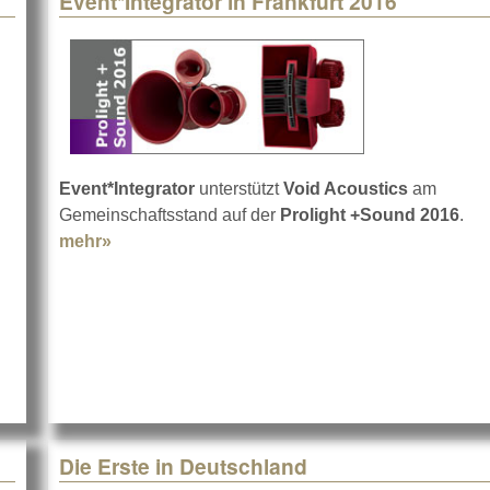
Event*Integrator in Frankfurt 2016
Event*Integrator
unterstützt
Void Acoustics
am
Gemeinschaftsstand auf der
Prolight +Sound 2016
.
mehr»
about Event*Integrator in Frankfurt 2016
emo Day 2016
Die Erste in Deutschland