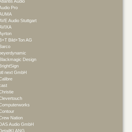
Atlantis Audio
Audio Pro
AUMA
AVE Audio Stuttgart
AVIXA
Ayrton
B+T Bild+Ton AG
Barco
beyerdynamic
Blackmagic Design
BrightSign
btl next GmbH
Calibre
cast
Christie
Clevertouch
Computerworks
Contour
Crew Nation
DAS Audio GmbH
DetailKLANG