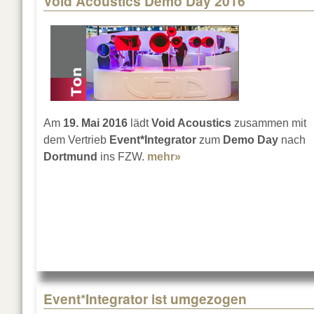
Void Acoustics Demo Day 2016
Am
19. Mai 2016
lädt
Void Acoustics
zusammen mit
dem Vertrieb
Event*Integrator
zum
Demo Day
nach
Dortmund
ins FZW.
mehr»
about Void Acoustics D
Event*Integrator ist umgezogen