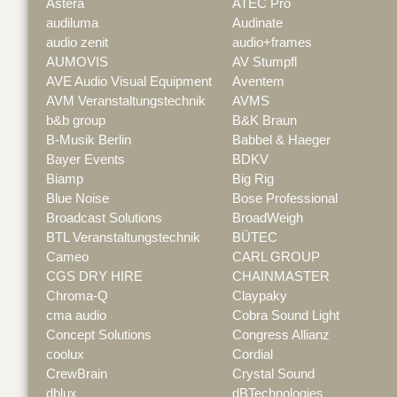
Astera
ATEC Pro
audiluma
Audinate
audio zenit
audio+frames
AUMOVIS
AV Stumpfl
AVE Audio Visual Equipment
Aventem
AVM Veranstaltungstechnik
AVMS
b&b group
B&K Braun
B-Musik Berlin
Babbel & Haeger
Bayer Events
BDKV
Biamp
Big Rig
Blue Noise
Bose Professional
Broadcast Solutions
BroadWeigh
BTL Veranstaltungstechnik
BÜTEC
Cameo
CARL GROUP
CGS DRY HIRE
CHAINMASTER
Chroma-Q
Claypaky
cma audio
Cobra Sound Light
Concept Solutions
Congress Allianz
coolux
Cordial
CrewBrain
Crystal Sound
dblux
dBTechnologies