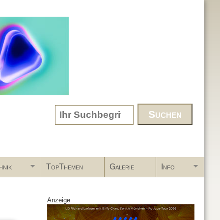
Search form
hnik
TopThemen
Galerie
Info
Anzeige