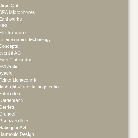
DirectOut
DPA Microphones
Earthworks
EIKI
Electro-Voice
Entertainment Technology
Concepts
event it AG
Event*Integrator
EVI Audio
eyevis
Feiner Lichttechnik
flashlight Veranstaltungstechnik
Fotoboden
Gardemann
Gerriets
Grandel
Gschwendtner
Habegger AG
Harmonic Design