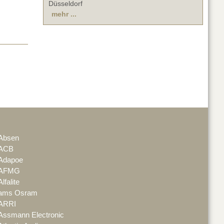
Düsseldorf
mehr ...
Absen
ACB
Adapoe
AFMG
Alfalite
ams Osram
ARRI
Assmann Electronic