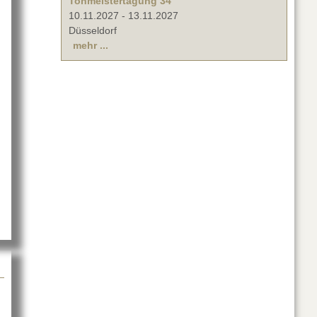
Tonmeistertagung 34
10.11.2027
-
13.11.2027
Düsseldorf
mehr ...
s