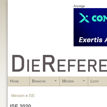
Anzeige
www.DieReferenz.de
Home
Branche
Messen
Licht
Messen
»
ISE
You are here
ISE 2020