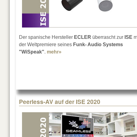
Der spanische Hersteller
ECLER
überrascht zur
ISE
m
der Weltpremiere seines
Funk- Audio Systems
"WiSpeak"
.
mehr»
about ECLER auf der ISE 2020
Peerless-AV auf der ISE 2020