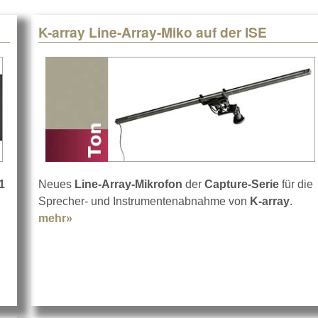
K-array Line-Array-Miko auf der ISE
1
Neues
Line-Array-Mikrofon
der
Capture-Serie
für die
Sprecher- und Instrumentenabnahme von
K-array
.
mehr»
about K-array Line-Array-Miko auf der ISE