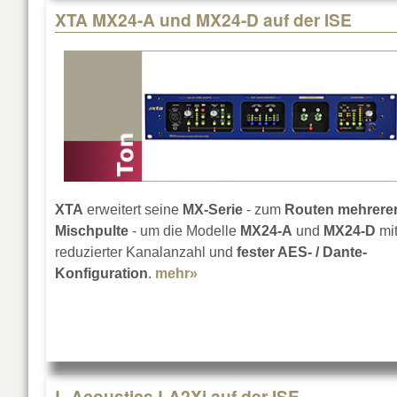
XTA MX24-A und MX24-D auf der ISE
XTA
erweitert seine
MX-Serie
- zum
Routen mehrere
Mischpulte
- um die Modelle
MX24-A
und
MX24-D
mi
reduzierter Kanalanzahl und
fester AES- / Dante-
Konfiguration
.
mehr»
about XTA MX24-A und MX24-D
L-Acoustics LA2Xi auf der ISE