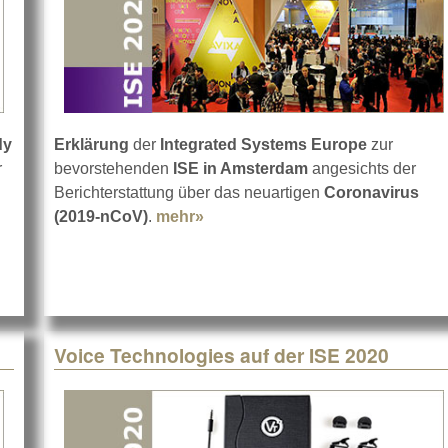
dy
Erklärung
der
Integrated Systems Europe
zur
r
bevorstehenden
ISE in Amsterdam
angesichts der
tic HDMI 18G Extender
Berichterstattung über das neuartigen
Coronavirus
(2019-nCoV)
.
mehr»
about Neues Coronavirus-State
Voice Technologies auf der ISE 2020