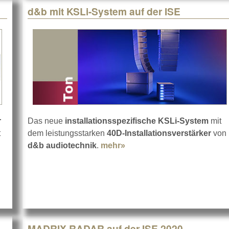
d&b mit KSLi-System auf der ISE
r
Das neue
installationsspezifische KSLi-System
mit
t
dem leistungsstarken
40D-Installationsverstärker
von
d&b audiotechnik
.
mehr»
about d&b mit KSLi-System
 auf der ISE
MADRIX RADAR auf der ISE 2020