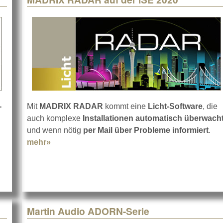
-
Mit
MADRIX RADAR
kommt eine
Licht-Software
, die
bout L-Acoustics LA2Xi auf der ISE
auch komplexe
Installationen automatisch überwach
und wenn nötig
per Mail über Probleme informiert
.
mehr»
about MADRIX RADAR auf der ISE 2020
Martin Audio ADORN-Serie