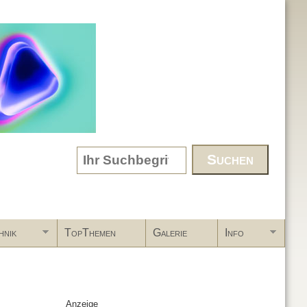
Search form
hnik
TopThemen
Galerie
Info
Anzeige