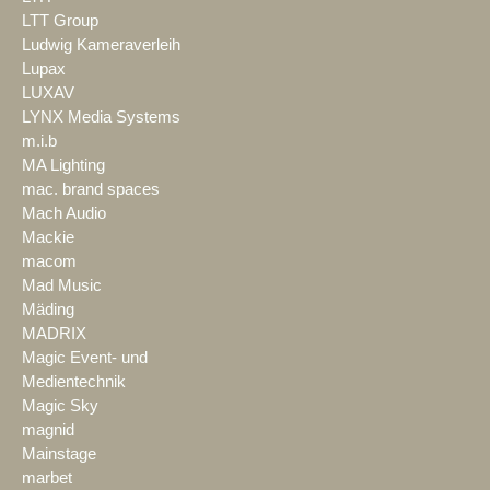
LTT Group
Ludwig Kameraverleih
Lupax
LUXAV
LYNX Media Systems
m.i.b
MA Lighting
mac. brand spaces
Mach Audio
Mackie
macom
Mad Music
Mäding
MADRIX
Magic Event- und
Medientechnik
Magic Sky
magnid
Mainstage
marbet