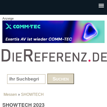
Skip to main content
Anzeige
www.DieReferenz.de
Search form
Messen
»
SHOWTECH
You are here
SHOWTECH 2023