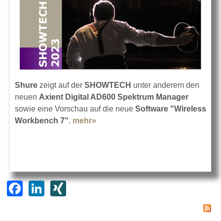
Shure
zeigt auf der
SHOWTECH
unter anderem den
neuen
Axient Digital AD600 Spektrum Manager
sowie eine Vorschau auf die neue
Software "Wireless
Workbench 7"
.
mehr»
about Shure auf der SHOWTECH
2023
F
Li
XI
a
n
N
c
k
G