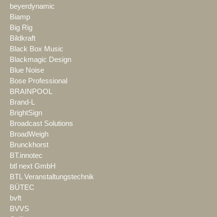
beyerdynamic
Biamp
Big Rig
Bildkraft
Black Box Music
Blackmagic Design
Blue Noise
Bose Professional
BRAINPOOL
Brand-L
BrightSign
Broadcast Solutions
BroadWeigh
Brunckhorst
BT.innotec
btl next GmbH
BTL Veranstaltungstechnik
BÜTEC
bvft
BVVS