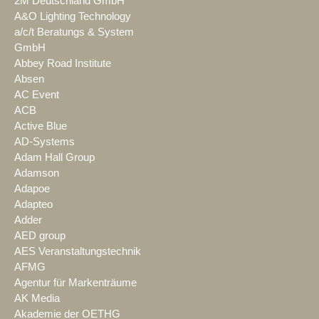
2M Deutschland GmbH
A&O Lighting Technology
a/c/t Beratungs & System
GmbH
Abbey Road Institute
Absen
AC Event
ACB
Active Blue
AD-Systems
Adam Hall Group
Adamson
Adapoe
Adapteo
Adder
AED group
AES Veranstaltungstechnik
AFMG
Agentur für Markenträume
AK Media
Akademie der OETHG