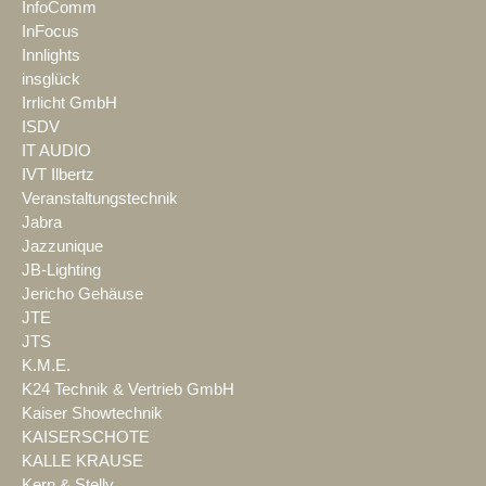
InfoComm
InFocus
Innlights
insglück
Irrlicht GmbH
ISDV
IT AUDIO
IVT Ilbertz
Veranstaltungstechnik
Jabra
Jazzunique
JB-Lighting
Jericho Gehäuse
JTE
JTS
K.M.E.
K24 Technik & Vertrieb GmbH
Kaiser Showtechnik
KAISERSCHOTE
KALLE KRAUSE
Kern & Stelly