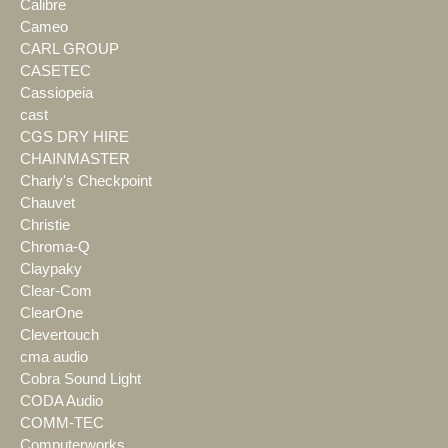
Calibre
Cameo
CARL GROUP
CASETEC
Cassiopeia
cast
CGS DRY HIRE
CHAINMASTER
Charly's Checkpoint
Chauvet
Christie
Chroma-Q
Claypaky
Clear-Com
ClearOne
Clevertouch
cma audio
Cobra Sound Light
CODA Audio
COMM-TEC
Computerworks