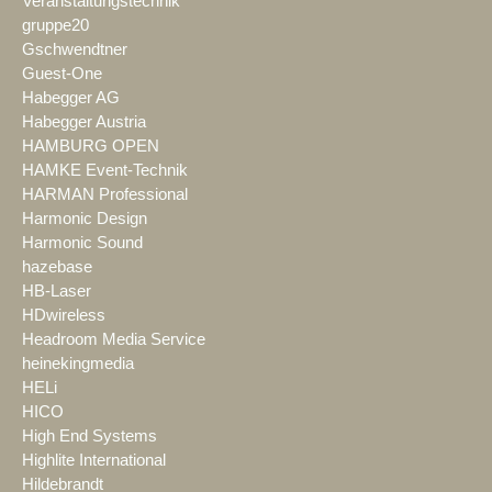
Veranstaltungstechnik
gruppe20
Gschwendtner
Guest-One
Habegger AG
Habegger Austria
HAMBURG OPEN
HAMKE Event-Technik
HARMAN Professional
Harmonic Design
Harmonic Sound
hazebase
HB-Laser
HDwireless
Headroom Media Service
heinekingmedia
HELi
HICO
High End Systems
Highlite International
Hildebrandt