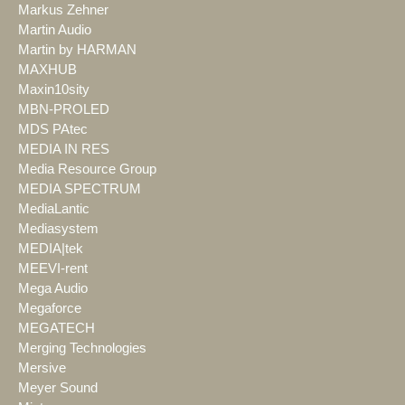
Markus Zehner
Martin Audio
Martin by HARMAN
MAXHUB
Maxin10sity
MBN-PROLED
MDS PAtec
MEDIA IN RES
Media Resource Group
MEDIA SPECTRUM
MediaLantic
Mediasystem
MEDIA|tek
MEEVI-rent
Mega Audio
Megaforce
MEGATECH
Merging Technologies
Mersive
Meyer Sound