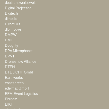
deutschewerbewelt
Digital Projection
Digitech
dimedis
DirectOut
dlp motive
DMPW
DMT
Doughty
DPA Microphones
DPVT
Droneshow Alliance
DTEN
DTL LICHT GmbH
Earthworks
easescreen
edelmat.GmbH
EFM Event Logistics
Ehrgeiz
EIKI