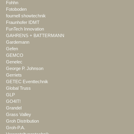
Fohhn
Fotoboden
fournell showtechnik
Fraunhofer IDMT
FunTech Innovation
GAHRENS + BATTERMANN
Gardemann
Gefen
GEMCO
Genelec
George P. Johnson
Gerriets
GETEC Eventtechnik
Global Truss
GLP
GO4IT!
Grandel
Grass Valley
Groh Distribution
Groh-P.A.