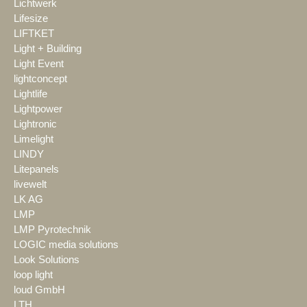
Lichtwerk
Lifesize
LIFTKET
Light + Building
Light Event
lightconcept
Lightlife
Lightpower
Lightronic
Limelight
LINDY
Litepanels
livewelt
LK AG
LMP
LMP Pyrotechnik
LOGIC media solutions
Look Solutions
loop light
loud GmbH
LTH