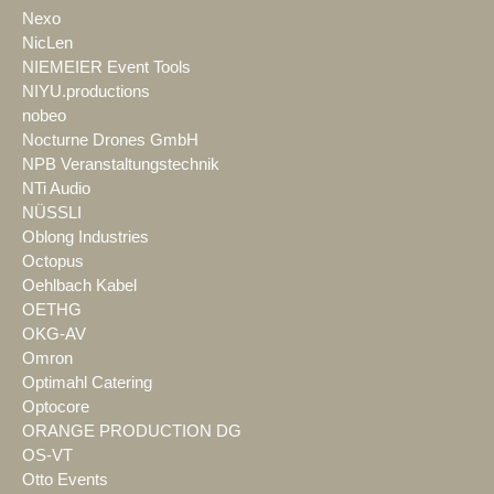
Nexo
NicLen
NIEMEIER Event Tools
NIYU.productions
nobeo
Nocturne Drones GmbH
NPB Veranstaltungstechnik
NTi Audio
NÜSSLI
Oblong Industries
Octopus
Oehlbach Kabel
OETHG
OKG-AV
Omron
Optimahl Catering
Optocore
ORANGE PRODUCTION DG
OS-VT
Otto Events