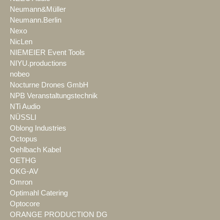
Neumann&Müller
Neumann.Berlin
Nexo
NicLen
NIEMEIER Event Tools
NIYU.productions
nobeo
Nocturne Drones GmbH
NPB Veranstaltungstechnik
NTi Audio
NÜSSLI
Oblong Industries
Octopus
Oehlbach Kabel
OETHG
OKG-AV
Omron
Optimahl Catering
Optocore
ORANGE PRODUCTION DG