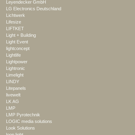
Leyendecker GmbH
LG Electronics Deutschland
Lichtwerk
Lifesize
LIFTKET
Light + Building
Light Event
lightconcept
Lightlife
Lightpower
Lightronic
Limelight
LINDY
Litepanels
livewelt
LK AG
LMP
LMP Pyrotechnik
LOGIC media solutions
Look Solutions
loop light