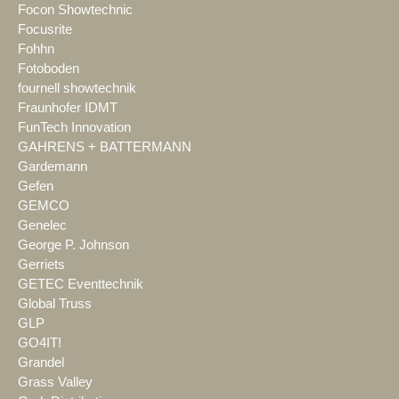
Focon Showtechnic
Focusrite
Fohhn
Fotoboden
fournell showtechnik
Fraunhofer IDMT
FunTech Innovation
GAHRENS + BATTERMANN
Gardemann
Gefen
GEMCO
Genelec
George P. Johnson
Gerriets
GETEC Eventtechnik
Global Truss
GLP
GO4IT!
Grandel
Grass Valley