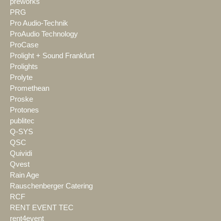
preworks
PRG
Pro Audio-Technik
ProAudio Technology
ProCase
Prolight + Sound Frankfurt
Prolights
Prolyte
Promethean
Proske
Protones
publitec
Q-SYS
QSC
Quividi
Qvest
Rain Age
Rauschenberger Catering
RCF
RENT EVENT TEC
rent4event