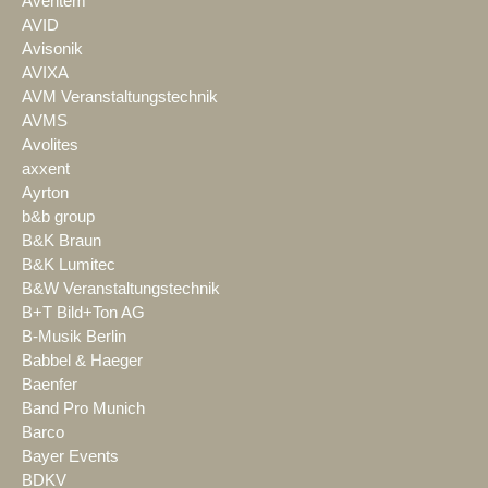
Aventem
AVID
Avisonik
AVIXA
AVM Veranstaltungstechnik
AVMS
Avolites
axxent
Ayrton
b&b group
B&K Braun
B&K Lumitec
B&W Veranstaltungstechnik
B+T Bild+Ton AG
B-Musik Berlin
Babbel & Haeger
Baenfer
Band Pro Munich
Barco
Bayer Events
BDKV