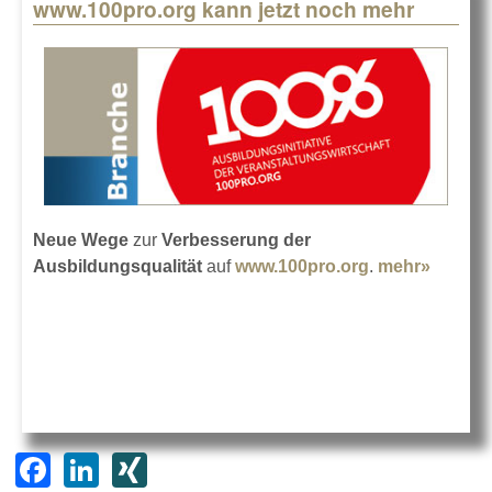
www.100pro.org kann jetzt noch mehr
Neue Wege
zur
Verbesserung der
Ausbildungsqualität
auf
www.100pro.org
.
mehr»
about
www.10
kann je
mehr
F
Li
XI