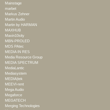
Mainstage
marbet
Markus Zehner
Martin Audio
Martin by HARMAN
MAXHUB
Maxin10sity
MBN-PROLED
MDS PAtec
MEDIA IN RES
Media Resource Group
MEDIA SPECTRUM
MediaLantic
Mediasystem
MEDIA|tek
MEEVI-rent
Mega Audio
Megaforce
MEGATECH
Merging Technologies