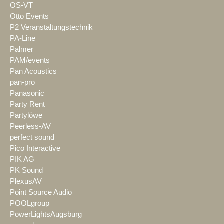
OS-VT
Otto Events
P2 Veranstaltungstechnik
PA-Line
Palmer
PAM/events
Pan Acoustics
pan-pro
Panasonic
Party Rent
Partylöwe
Peerless-AV
perfect sound
Pico Interactive
PIK AG
PK Sound
PlexusAV
Point Source Audio
POOLgroup
PowerLightsAugsburg