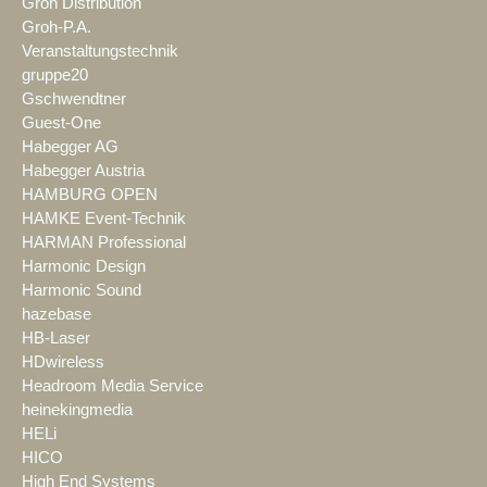
Groh Distribution
Groh-P.A.
Veranstaltungstechnik
gruppe20
Gschwendtner
Guest-One
Habegger AG
Habegger Austria
HAMBURG OPEN
HAMKE Event-Technik
HARMAN Professional
Harmonic Design
Harmonic Sound
hazebase
HB-Laser
HDwireless
Headroom Media Service
heinekingmedia
HELi
HICO
High End Systems