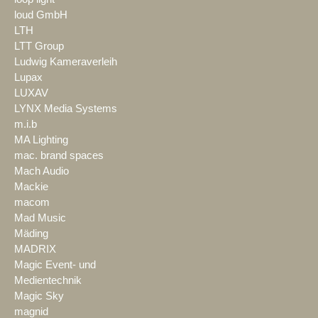
loud GmbH
LTH
LTT Group
Ludwig Kameraverleih
Lupax
LUXAV
LYNX Media Systems
m.i.b
MA Lighting
mac. brand spaces
Mach Audio
Mackie
macom
Mad Music
Mäding
MADRIX
Magic Event- und
Medientechnik
Magic Sky
magnid