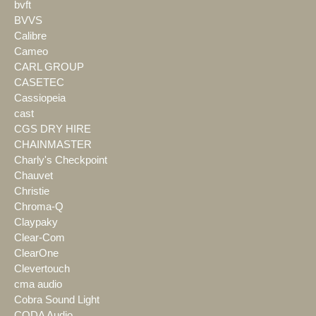
bvft
BVVS
Calibre
Cameo
CARL GROUP
CASETEC
Cassiopeia
cast
CGS DRY HIRE
CHAINMASTER
Charly's Checkpoint
Chauvet
Christie
Chroma-Q
Claypaky
Clear-Com
ClearOne
Clevertouch
cma audio
Cobra Sound Light
CODA Audio