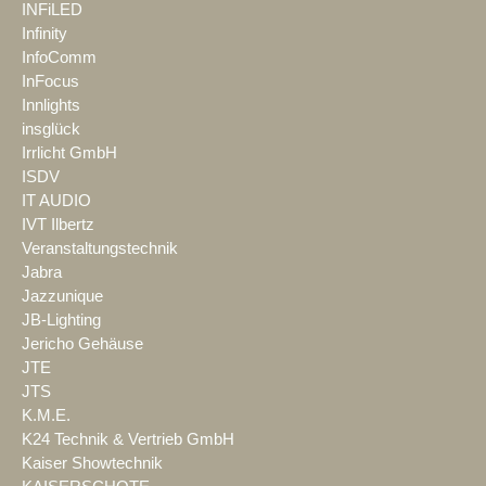
INFiLED
Infinity
InfoComm
InFocus
Innlights
insglück
Irrlicht GmbH
ISDV
IT AUDIO
IVT Ilbertz
Veranstaltungstechnik
Jabra
Jazzunique
JB-Lighting
Jericho Gehäuse
JTE
JTS
K.M.E.
K24 Technik & Vertrieb GmbH
Kaiser Showtechnik