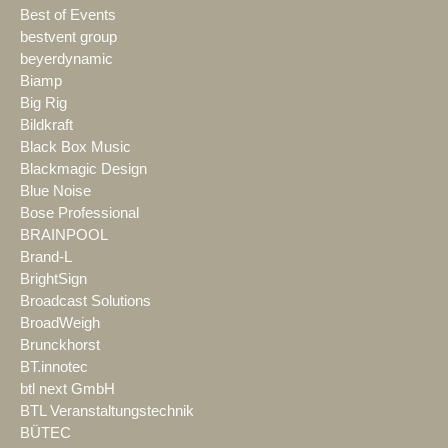
Best of Events
bestvent group
beyerdynamic
Biamp
Big Rig
Bildkraft
Black Box Music
Blackmagic Design
Blue Noise
Bose Professional
BRAINPOOL
Brand-L
BrightSign
Broadcast Solutions
BroadWeigh
Brunckhorst
BT.innotec
btl next GmbH
BTL Veranstaltungstechnik
BÜTEC