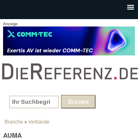
Skip to main content
Anzeige
www.DieReferenz.de
Search form
Branche
»
Verbände
You are here
AUMA