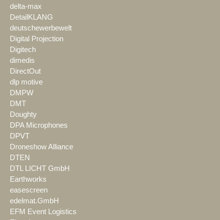
delta-max
DetailKLANG
deutschewerbewelt
Digital Projection
Digitech
dimedis
DirectOut
dlp motive
DMPW
DMT
Doughty
DPA Microphones
DPVT
Droneshow Alliance
DTEN
DTL LICHT GmbH
Earthworks
easescreen
edelmat.GmbH
EFM Event Logistics