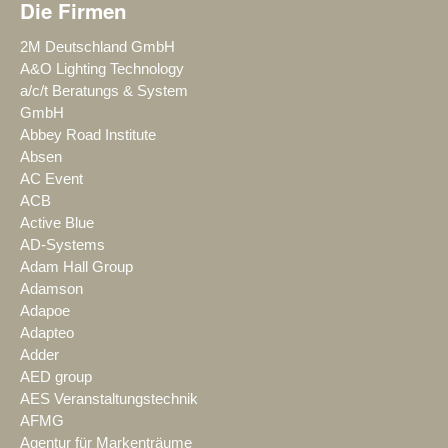
Die Firmen
2M Deutschland GmbH
A&O Lighting Technology
a/c/t Beratungs & System
GmbH
Abbey Road Institute
Absen
AC Event
ACB
Active Blue
AD-Systems
Adam Hall Group
Adamson
Adapoe
Adapteo
Adder
AED group
AES Veranstaltungstechnik
AFMG
Agentur für Markenträume