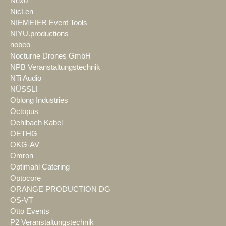
Nexo
NicLen
NIEMEIER Event Tools
NIYU.productions
nobeo
Nocturne Drones GmbH
NPB Veranstaltungstechnik
NTi Audio
NÜSSLI
Oblong Industries
Octopus
Oehlbach Kabel
OETHG
OKG-AV
Omron
Optimahl Catering
Optocore
ORANGE PRODUCTION DG
OS-VT
Otto Events
P2 Veranstaltungstechnik