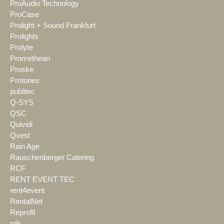
ProAudio Technology
ProCase
Prolight + Sound Frankfurt
Prolights
Prolyte
Promethean
Proske
Protones
publitec
Q-SYS
QSC
Quividi
Qvest
Rain Age
Rauschenberger Catering
RCF
RENT EVENT TEC
rent4event
RentalNet
Reprofil
rgb