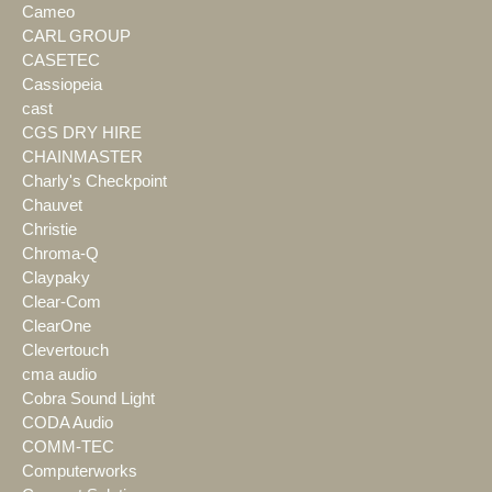
Cameo
CARL GROUP
CASETEC
Cassiopeia
cast
CGS DRY HIRE
CHAINMASTER
Charly's Checkpoint
Chauvet
Christie
Chroma-Q
Claypaky
Clear-Com
ClearOne
Clevertouch
cma audio
Cobra Sound Light
CODA Audio
COMM-TEC
Computerworks