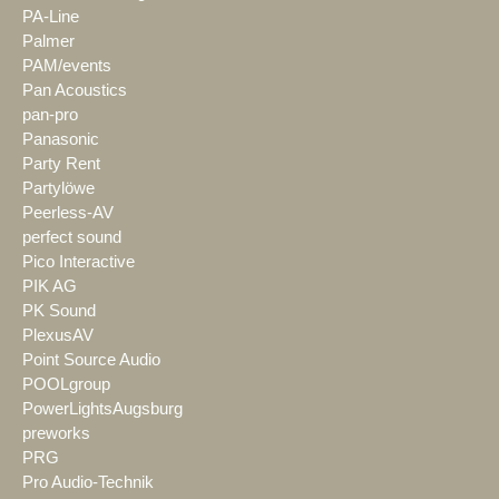
PA-Line
Palmer
PAM/events
Pan Acoustics
pan-pro
Panasonic
Party Rent
Partylöwe
Peerless-AV
perfect sound
Pico Interactive
PIK AG
PK Sound
PlexusAV
Point Source Audio
POOLgroup
PowerLightsAugsburg
preworks
PRG
Pro Audio-Technik