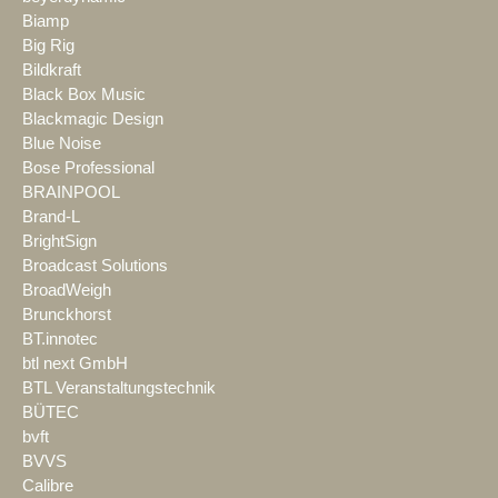
Biamp
Big Rig
Bildkraft
Black Box Music
Blackmagic Design
Blue Noise
Bose Professional
BRAINPOOL
Brand-L
BrightSign
Broadcast Solutions
BroadWeigh
Brunckhorst
BT.innotec
btl next GmbH
BTL Veranstaltungstechnik
BÜTEC
bvft
BVVS
Calibre