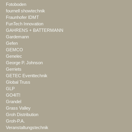
Fotoboden
fournell showtechnik
Fraunhofer IDMT
FunTech Innovation
GAHRENS + BATTERMANN
Gardemann
Gefen
GEMCO
Genelec
George P. Johnson
Gerriets
GETEC Eventtechnik
Global Truss
GLP
GO4IT!
Grandel
Grass Valley
Groh Distribution
Groh-P.A.
Veranstaltungstechnik