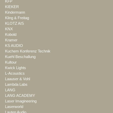
KFP
KIEKER
Kindermann
Kling & Freitag
KLOTZ AIS
KNX
Kobold
Kramer
KS AUDIO
Kuchem Konferenz Technik
Kuehl Beschallung
Kultour
Kwick Lights
L-Acoustics
Laauser & Vohl
Lambda Labs
LANG
LANG ACADEMY
Laser Imagineering
Laserworld
Lauten Audio