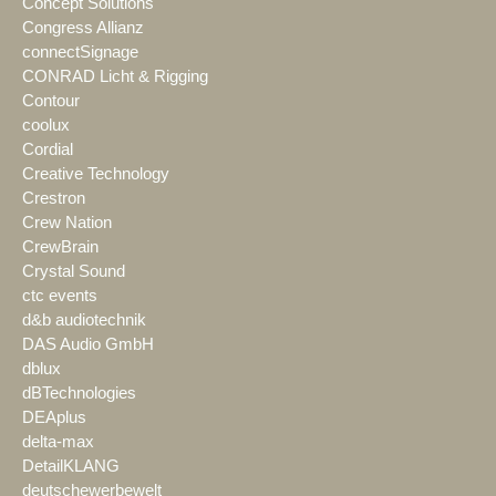
Concept Solutions
Congress Allianz
connectSignage
CONRAD Licht & Rigging
Contour
coolux
Cordial
Creative Technology
Crestron
Crew Nation
CrewBrain
Crystal Sound
ctc events
d&b audiotechnik
DAS Audio GmbH
dblux
dBTechnologies
DEAplus
delta-max
DetailKLANG
deutschewerbewelt