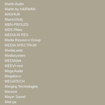
Martin Audio
Martin by HARMAN
MAXHUB
Maxin10sity
MBN-PROLED
MDS PAtec
MEDIA IN RES
Media Resource Group
MEDIA SPECTRUM
MediaLantic
Mediasystem
MEDIA|tek
MEEVI-rent
Mega Audio
Megaforce
MEGATECH
Merging Technologies
Mersive
Meyer Sound
Miet-pa