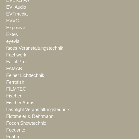
EVERS PA
EVI Audio
EVTmedia
EVVC
Exposive
Extes
eyevis
faces Veranstaltungstechnik
Fachwerk
Faital Pro
FAMAB
Feiner Lichttechnik
Ferrofish
FILMTEC
Fischer
Fischer Amps
flashlight Veranstaltungstechnik
Flottmeier & Rehrmann
Focon Showtechnic
Focusrite
Fohhn