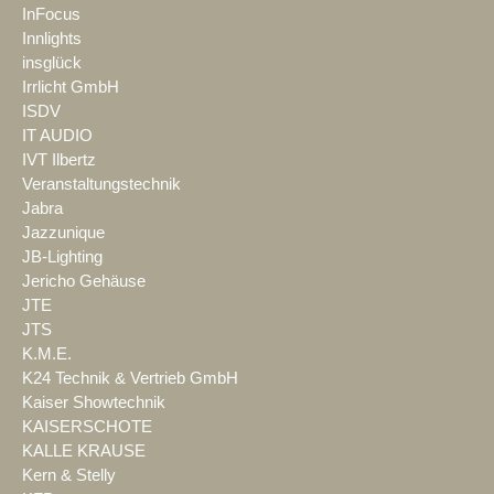
InFocus
Innlights
insglück
Irrlicht GmbH
ISDV
IT AUDIO
IVT Ilbertz
Veranstaltungstechnik
Jabra
Jazzunique
JB-Lighting
Jericho Gehäuse
JTE
JTS
K.M.E.
K24 Technik & Vertrieb GmbH
Kaiser Showtechnik
KAISERSCHOTE
KALLE KRAUSE
Kern & Stelly