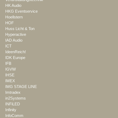
HK Audio
HKG Eventservice
Hoellstern
HOF
Huss Licht & Ton
Hyperactive
IAD Audio
ICT
IdeenReich!
IDK Europe
IFB
IGVW
IHSE
IMEX
IMG STAGE LINE
Imtradex
in2Systems
INFiLED
Infinity
InfoComm