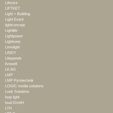
Lifesize
LIFTKET
Light + Building
Light Event
lightconcept
Lightlife
Lightpower
Lightronic
Limelight
LINDY
Litepanels
livewelt
LK AG
LMP
LMP Pyrotechnik
LOGIC media solutions
Look Solutions
loop light
loud GmbH
LTH