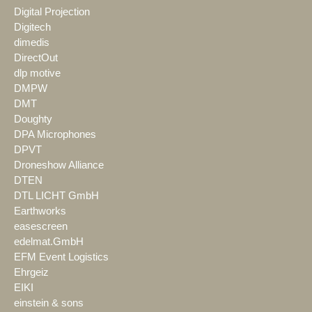
Digital Projection
Digitech
dimedis
DirectOut
dlp motive
DMPW
DMT
Doughty
DPA Microphones
DPVT
Droneshow Alliance
DTEN
DTL LICHT GmbH
Earthworks
easescreen
edelmat.GmbH
EFM Event Logistics
Ehrgeiz
EIKI
einstein & sons