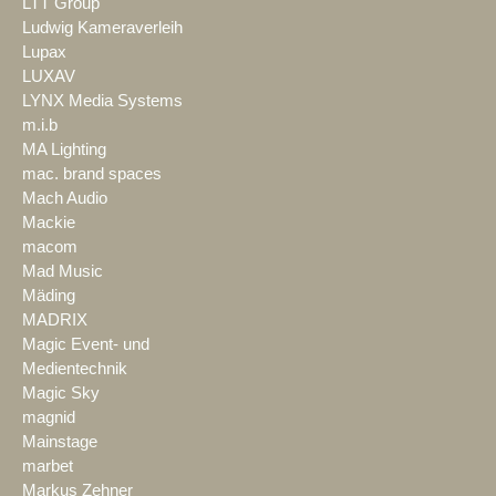
LTT Group
Ludwig Kameraverleih
Lupax
LUXAV
LYNX Media Systems
m.i.b
MA Lighting
mac. brand spaces
Mach Audio
Mackie
macom
Mad Music
Mäding
MADRIX
Magic Event- und
Medientechnik
Magic Sky
magnid
Mainstage
marbet
Markus Zehner