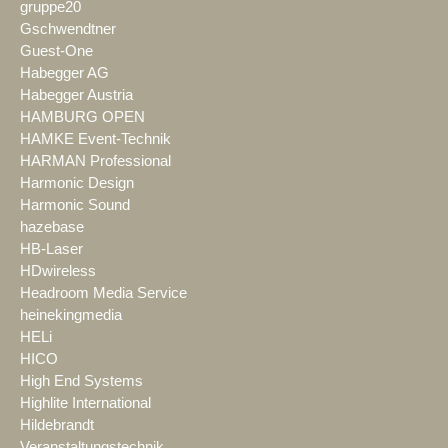
gruppe20
Gschwendtner
Guest-One
Habegger AG
Habegger Austria
HAMBURG OPEN
HAMKE Event-Technik
HARMAN Professional
Harmonic Design
Harmonic Sound
hazebase
HB-Laser
HDwireless
Headroom Media Service
heinekingmedia
HELi
HICO
High End Systems
Highlite International
Hildebrandt
Veranstaltungstechnik