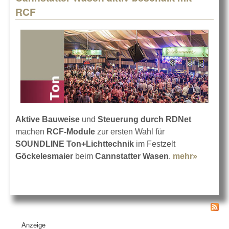
RCF
Aktive Bauweise
und
Steuerung durch RDNet
machen
RCF-Module
zur ersten Wahl für
SOUNDLINE Ton+Lichttechnik
im Festzelt
Göckelesmaier
beim
Cannstatter Wasen
.
mehr»
about
Cannsta
Wasen
aktiv
beschall
mit RCF
Anzeige