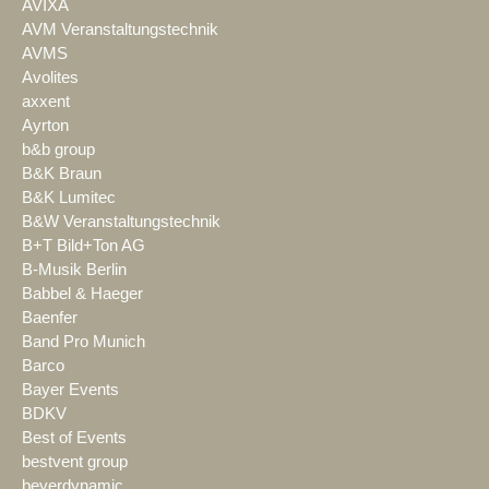
AVIXA
AVM Veranstaltungstechnik
AVMS
Avolites
axxent
Ayrton
b&b group
B&K Braun
B&K Lumitec
B&W Veranstaltungstechnik
B+T Bild+Ton AG
B-Musik Berlin
Babbel & Haeger
Baenfer
Band Pro Munich
Barco
Bayer Events
BDKV
Best of Events
bestvent group
beyerdynamic