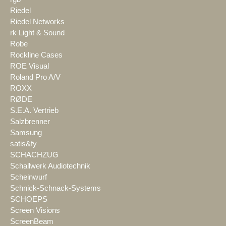
Riedel
Riedel Networks
rk Light & Sound
Robe
Rockline Cases
ROE Visual
Roland Pro A/V
ROXX
RØDE
S.E.A. Vertrieb
Salzbrenner
Samsung
satis&fy
SCHACHZUG
Schallwerk Audiotechnik
Scheinwurf
Schnick-Schnack-Systems
SCHOEPS
Screen Visions
ScreenBeam