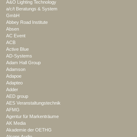
A&O Lighting Technology
a/c/t Beratungs & System
GmbH
Abbey Road Institute
Absen
AC Event
ACB
Active Blue
AD-Systems
Adam Hall Group
Adamson
Adapoe
Adapteo
Adder
AED group
AES Veranstaltungstechnik
AFMG
Agentur für Markenträume
AK Media
Akademie der OETHG
Alcons Audio