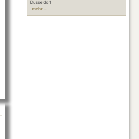
Düsseldorf
mehr ...
sten Shows