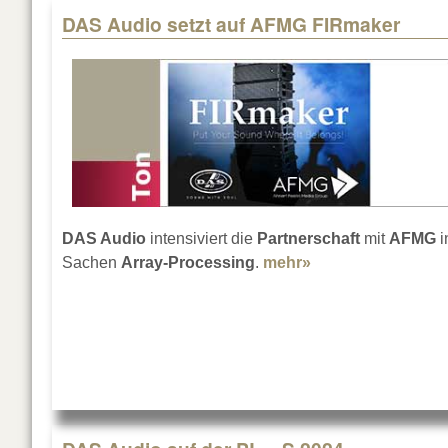
DAS Audio setzt auf AFMG FIRmaker
DAS Audio
intensiviert die
Partnerschaft
mit
AFMG
i
Sachen
Array-Processing
.
mehr»
about DAS Audio 