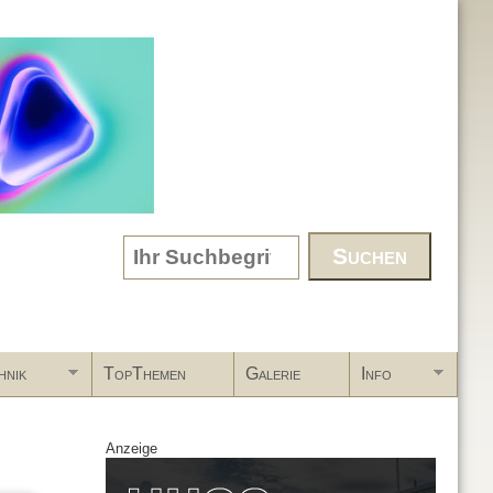
Search form
hnik
TopThemen
Galerie
Info
Anzeige