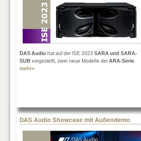
DAS Audio
hat auf der ISE 2023
SARA und SARA-
SUB
vorgestellt, zwei neue Modelle der
ARA-Serie
.
mehr»
about DAS Audio: SARA und SARA-SUB
DAS Audio Showcase mit Außendemo