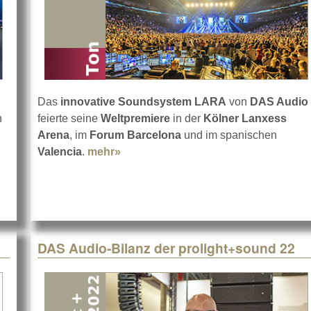
Das
innovative Soundsystem LARA
von
DAS Audio
n
feierte seine
Weltpremiere
in der
Kölner Lanxess
owcase mit Außendemo
Arena
, im
Forum Barcelona
und im spanischen
Valencia
.
mehr»
about LARA von DAS bei seinen er
DAS Audio-Bilanz der prolight+sound 22