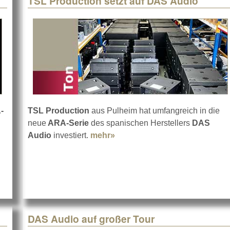
TSL Production setzt auf DAS Audio
-
TSL Production
aus Pulheim hat umfangreich in die
neue
ARA-Serie
des spanischen Herstellers
DAS
PL + S 2024
Audio
investiert.
mehr»
about TSL Production setzt 
DAS Audio auf großer Tour