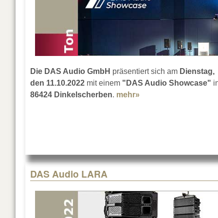
Die DAS Audio GmbH
präsentiert sich am
Dienstag,
den 11.10.2022
mit einem
"DAS Audio Showcase"
i
86424 Dinkelscherben
.
mehr»
about DAS Audio Sh
DAS Audio LARA