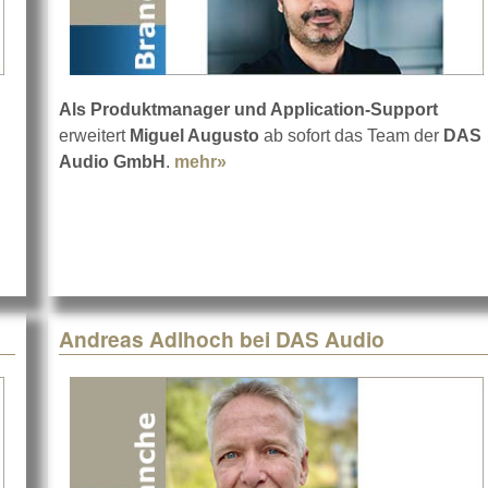
Als Produktmanager und Application-Support
erweitert
Miguel Augusto
ab sofort das Team der
DAS
ut DAS Audio auf der Prolight+Sound 2022
Audio GmbH
.
mehr»
about Miguel Augusto bei DAS
Andreas Adlhoch bei DAS Audio