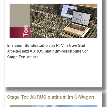
Im
neuen Sendestudio
von
RTV
in
Novi Sad
arbeiten jetzt
AURUS platinum-Mischpulte
von
Stage Tec
.
mehr»
about RTV Novi Sad mit Stage Tec
AURUS-Pult
Stage Tec AURUS platinum im Ü-Wagen