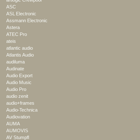
artlogic Crewpool
ASC
ASL Electronic
Assmann Electronic
Astera
ATEC Pro
ateis
atlantic audio
Atlantis Audio
audiluma
Audinate
Audio Export
Audio Music
Audio Pro
audio zenit
audio+frames
Audio-Technica
Audiovation
AUMA
AUMOVIS
AV Stumpfl