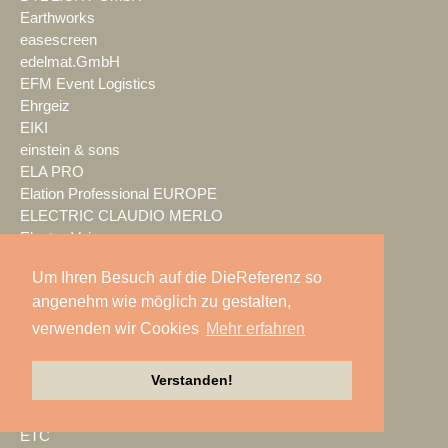
Earthworks
easescreen
edelmat.GmbH
EFM Event Logistics
Ehrgeiz
EIKI
einstein & sons
ELA PRO
Elation Professional EUROPE
ELECTRIC CLAUDIO MERLO
Electro-Voice
EMG Germany
Um Ihren Besuch auf die DieReferenz so
ENCIRCLED audio.solutions
angenehm wie möglich zu gestalten,
Encore EMEA
Enova Solutions
verwenden wir Cookies
Mehr erfahren
Entertainment Technology
Concepts
Verstanden!
EPOS
Epson
ETC