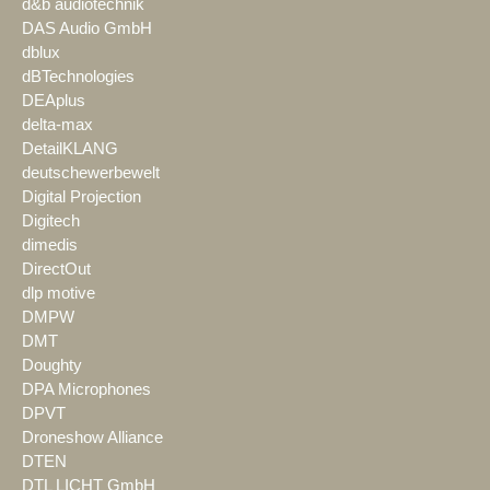
d&b audiotechnik
DAS Audio GmbH
dblux
dBTechnologies
DEAplus
delta-max
DetailKLANG
deutschewerbewelt
Digital Projection
Digitech
dimedis
DirectOut
dlp motive
DMPW
DMT
Doughty
DPA Microphones
DPVT
Droneshow Alliance
DTEN
DTL LICHT GmbH