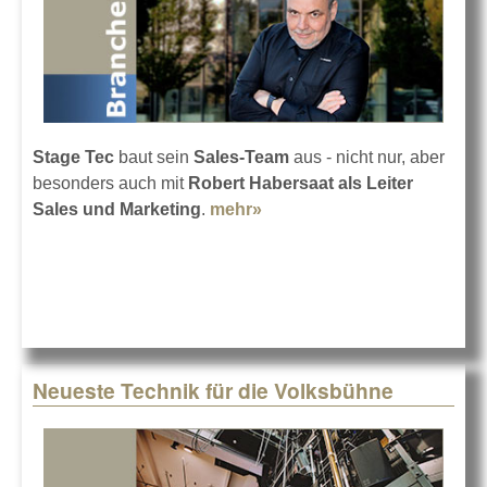
Stage Tec
baut sein
Sales-Team
aus - nicht nur, aber
besonders auch mit
Robert Habersaat als Leiter
Sales und Marketing
.
mehr»
about Stage Tec
expandiert weiter
Neueste Technik für die Volksbühne