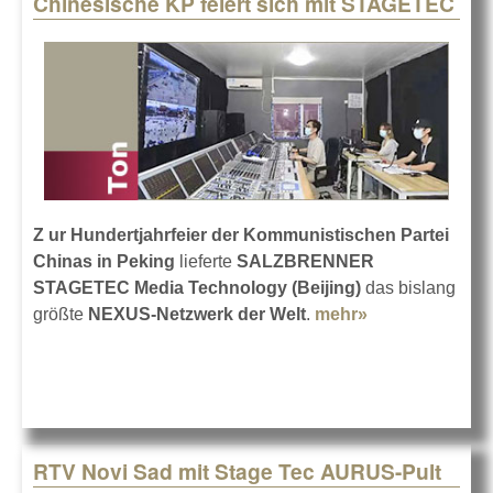
Chinesische KP feiert sich mit STAGETEC
Pages
Z ur Hundertjahrfeier der Kommunistischen Partei
Chinas in Peking
lieferte
SALZBRENNER
STAGETEC Media Technology (Beijing)
das bislang
größte
NEXUS-Netzwerk der Welt
.
mehr»
about
Chinesische
KP feiert sich
mit
STAGETEC
RTV Novi Sad mit Stage Tec AURUS-Pult