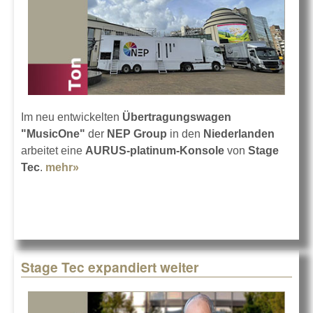
Im neu entwickelten
Übertragungswagen
"MusicOne"
der
NEP Group
in den
Niederlanden
arbeitet eine
AURUS-platinum-Konsole
von
Stage
Tec
.
mehr»
about Stage Tec AURUS platinum im Ü-
Wagen
Stage Tec expandiert weiter