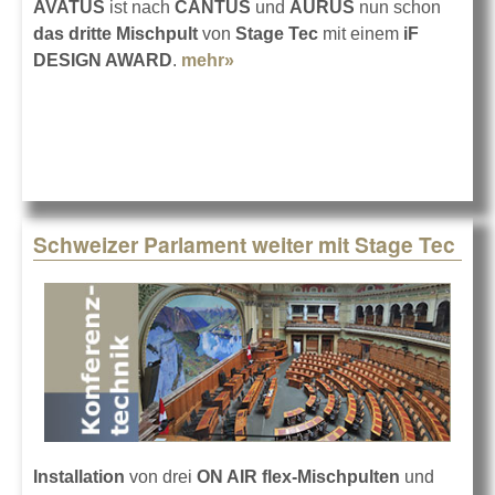
AVATUS
ist nach
CANTUS
und
AURUS
nun schon
das dritte Mischpult
von
Stage Tec
mit einem
iF
DESIGN AWARD
.
mehr»
about iF Design Award für
Stage Tec AVATUS
Schweizer Parlament weiter mit Stage Tec
Installation
von drei
ON AIR flex-Mischpulten
und