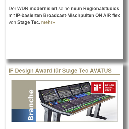
Der
WDR modernisiert
seine
neun Regionalstudios
mit
IP-basierten Broadcast-Mischpulten ON AIR flex
von
Stage Tec
.
mehr»
about Stage Tec ON AIR flex für
Selbstfahrer
iF Design Award für Stage Tec AVATUS