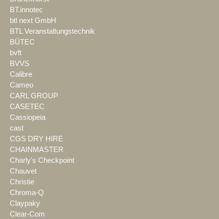
BT.innotec
btl next GmbH
BTL Veranstaltungstechnik
BÜTEC
bvft
BVVS
Calibre
Cameo
CARL GROUP
CASETEC
Cassiopeia
cast
CGS DRY HIRE
CHAINMASTER
Charly's Checkpoint
Chauvet
Christie
Chroma-Q
Claypaky
Clear-Com