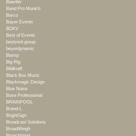
Baenfer
Band Pro Munich
Barco
Bayer Events
BDKV
Best of Events
bestvent group
beyerdynamic
Biamp
Big Rig
Bildkraft
Black Box Music
Blackmagic Design
Blue Noise
Bose Professional
BRAINPOOL
Brand-L
BrightSign
Broadcast Solutions
BroadWeigh
Brunckhorst