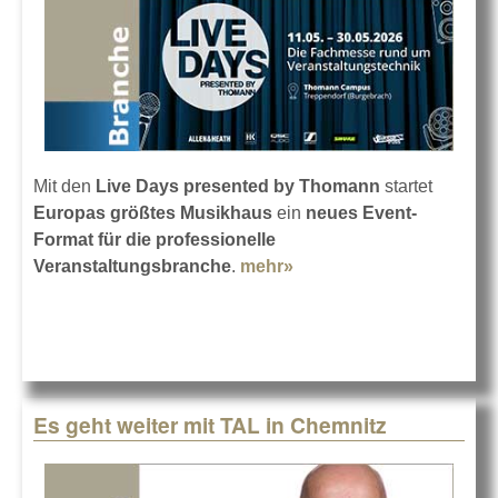
Mit den
Live Days presented by Thomann
startet
Europas größtes Musikhaus
ein
neues Event-
Format für die professionelle
Veranstaltungsbranche
.
mehr»
about Live Days
presented by Thomann
2026
Es geht weiter mit TAL in Chemnitz