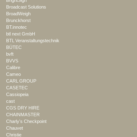
BrightSign
Broadcast Solutions
BroadWeigh
Brunckhorst
BT.innotec
btl next GmbH
BTL Veranstaltungstechnik
BÜTEC
bvft
BVVS
Calibre
Cameo
CARL GROUP
CASETEC
Cassiopeia
cast
CGS DRY HIRE
CHAINMASTER
Charly's Checkpoint
Chauvet
Christie