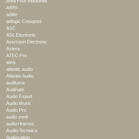
Area Four Industries
ARRI
artlife
artlogic Crewpool
ASC
ASL Electronic
Assmann Electronic
Astera
ATEC Pro
ateis
atlantic audio
Atlantis Audio
audiluma
Audinate
Audio Export
Audio Music
Audio Pro
audio zenit
audio+frames
Audio-Technica
Audiovation