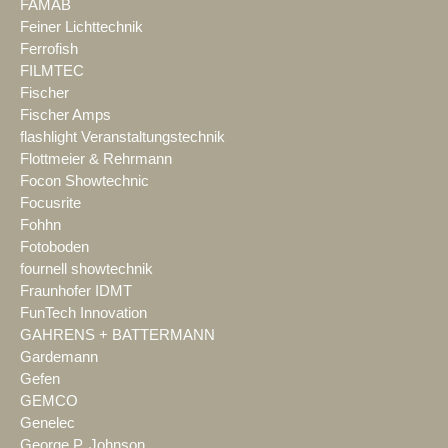
FAMAB
Feiner Lichttechnik
Ferrofish
FILMTEC
Fischer
Fischer Amps
flashlight Veranstaltungstechnik
Flottmeier & Rehrmann
Focon Showtechnic
Focusrite
Fohhn
Fotoboden
fournell showtechnik
Fraunhofer IDMT
FunTech Innovation
GAHRENS + BATTERMANN
Gardemann
Gefen
GEMCO
Genelec
George P. Johnson