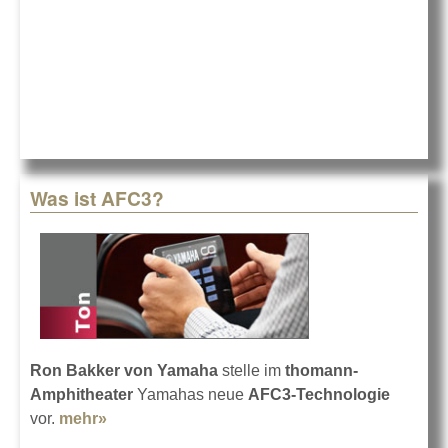
Thomann
Was ist AFC3?
Ron Bakker von Yamaha
stelle im
thomann-
Amphitheater
Yamahas neue
AFC3-Technologie
vor.
mehr»
about Was ist AFC3?