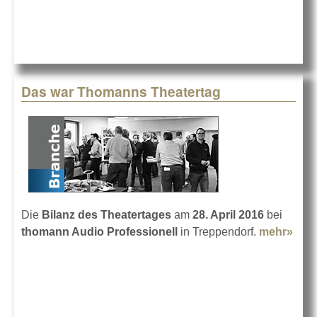
Das war Thomanns Theatertag
Die
Bilanz des Theatertages
am
28. April 2016
bei
thomann Audio Professionell
in Treppendorf.
mehr»
abo
war
Tho
Thea