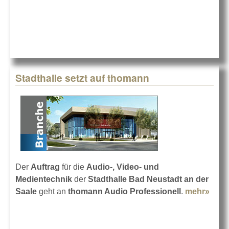
Stadthalle setzt auf thomann
Der
Auftrag
für die
Audio-, Video- und
Medientechnik
der
Stadthalle Bad Neustadt an der
Saale
geht an
thomann Audio Professionell
.
mehr»
abou
Stadt
setzt
tho