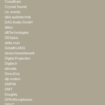
CrewBrain
Crystal Sound
ctc events
d&b audiotechnik
DAS Audio GmbH
dblux
dBTechnologies
DEAplus
delta-max
DetailKLANG
deutschewerbewelt
Digital Projection
Digitech
dimedis
DirectOut
dlp motive
DMPW
DMT
Doughty
DPA Microphones
DPVT