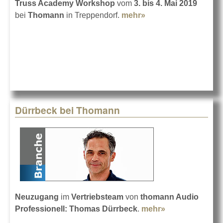
Truss Academy Workshop
vom
3. bis 4. Mai 2019
bei
Thomann
in Treppendorf.
mehr»
about Traversen-
Sachkundiger
werden
Dürrbeck bei Thomann
Neuzugang
im
Vertriebsteam
von
thomann Audio
Professionell: Thomas Dürrbeck
.
mehr»
about
Dürrbeck bei