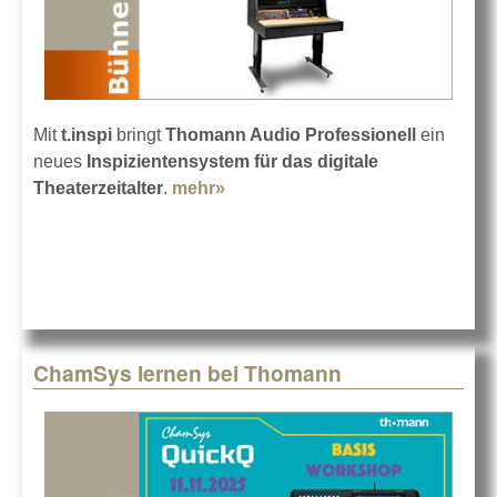
Mit
t.inspi
bringt
Thomann Audio Professionell
ein
neues
Inspizientensystem für das digitale
Theaterzeitalter
.
mehr»
about Thomann
Inspizientensystem t.inspi
ChamSys lernen bei Thomann