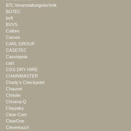
BTL Veranstaltungstechnik
BÜTEC
bvft
BVVS
Calibre
Cameo
CARL GROUP
CASETEC
Cassiopeia
cast
CGS DRY HIRE
CHAINMASTER
Charly's Checkpoint
Chauvet
Christie
Chroma-Q
Claypaky
Clear-Com
ClearOne
Clevertouch