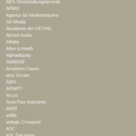
AES Veranstaltungstechnik
AFMG
Agentur für Markenträume
AK Media
Akademie der OETHG
Alcons Audio
Alfalite
Allen & Heath
Alphadisplay
AMBION
Amptown Cases
ams Osram
AMX
APWPT
Arcus
Area Four Industries
ARRI
artlife
artlogic Crewpool
ASC
ASL Electronic