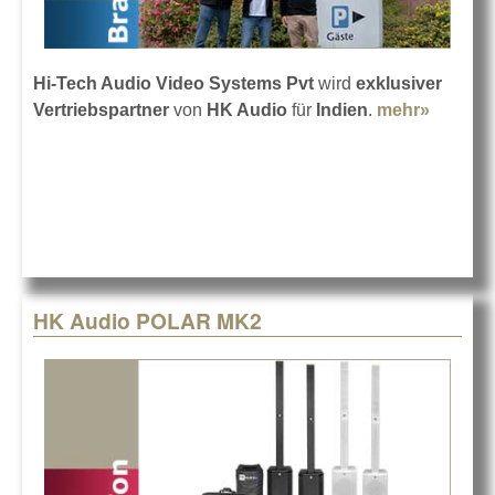
Hi-Tech Audio Video Systems Pvt
wird
exklusiver
Vertriebspartner
von
HK Audio
für
Indien
.
mehr»
about
HK
Audio
mit
neuem
Vertrieb
in
Indien
HK Audio POLAR MK2