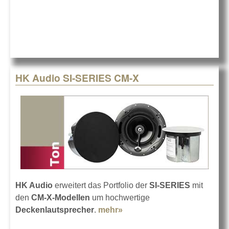
HK
Audi
setzt
neu
Vert
HK Audio SI-SERIES CM-X
HK Audio
erweitert das Portfolio der
SI-SERIES
mit
den
CM-X-Modellen
um hochwertige
Deckenlautsprecher
.
mehr»
about HK Audio SI-SERIES
CM-X