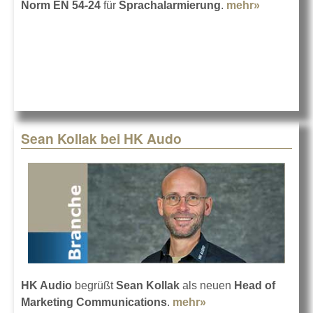
Norm EN 54-24
für
Sprachalarmierung
.
mehr»
about HK
Audio
erfüllt die
Norm EN
54-24
Sean Kollak bei HK Audo
HK Audio
begrüßt
Sean Kollak
als neuen
Head of
Marketing Communications
.
mehr»
about Sean Kollak