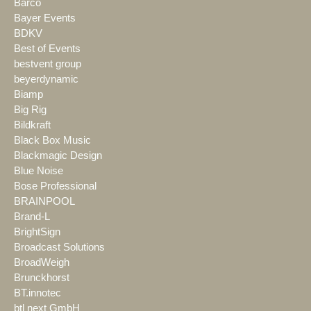
Barco
Bayer Events
BDKV
Best of Events
bestvent group
beyerdynamic
Biamp
Big Rig
Bildkraft
Black Box Music
Blackmagic Design
Blue Noise
Bose Professional
BRAINPOOL
Brand-L
BrightSign
Broadcast Solutions
BroadWeigh
Brunckhorst
BT.innotec
btl next GmbH