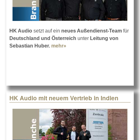
HK Audio
setzt auf ein
neues Außendienst-Team
für
Deutschland und Österreich
unter
Leitung von
Sebastian Huber.
mehr»
about Neues Sales Team bei
HK Audio
HK Audio mit neuem Vertrieb in Indien