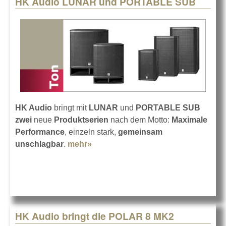
HK Audio LUNAR und PORTABLE SUB
Pages
HK Audio
bringt mit
LUNAR
und
PORTABLE SUB
zwei
neue
Produktserien
nach dem Motto:
Maximale
Performance
, einzeln stark,
gemeinsam
unschlagbar
.
mehr»
about HK Audio LUNAR und
PORTABLE SUB
HK Audio bringt die POLAR 8 MK2