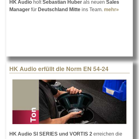
HK Audio
holt
Sebastian Huber
als neuen
Sales
Manager
für
Deutschland Mitte
ins Team.
mehr»
about
Sebasti
Huber b
HK Audi
HK Audio erfüllt die Norm EN 54-24
HK Audio SI SERIES und VORTIS 2
erreichen die