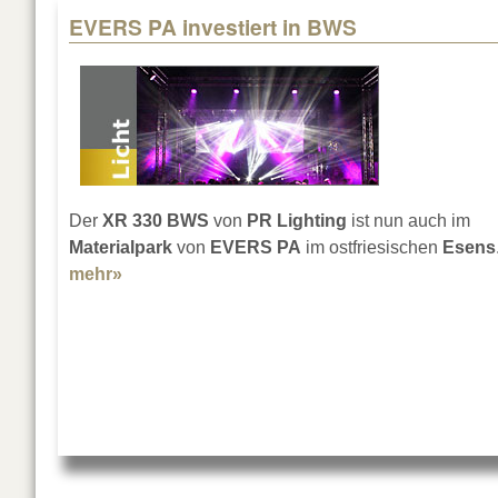
EVERS PA investiert in BWS
Der
XR 330 BWS
von
PR Lighting
ist nun auch im
Materialpark
von
EVERS PA
im ostfriesischen
Esens
mehr»
about EVERS PA investiert in BWS