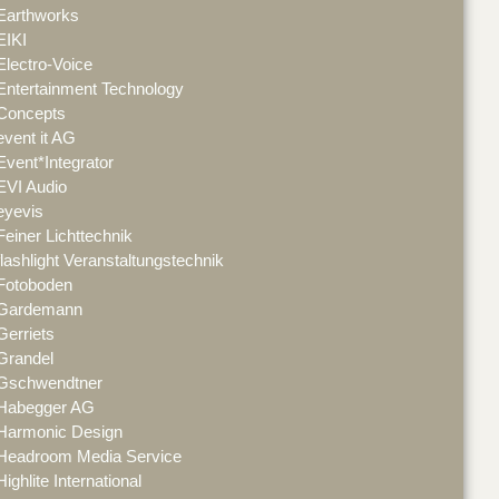
Earthworks
EIKI
Electro-Voice
Entertainment Technology
Concepts
event it AG
Event*Integrator
EVI Audio
eyevis
Feiner Lichttechnik
flashlight Veranstaltungstechnik
Fotoboden
Gardemann
Gerriets
Grandel
Gschwendtner
Habegger AG
Harmonic Design
Headroom Media Service
Highlite International