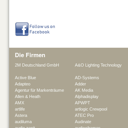
Die Firmen
2M Deutschland GmbH
A&O Lighting Technology
Active Blue
AD-Systems
Adapteo
Adder
Agentur für Markenträume
AK Media
Allen & Heath
Alphadisplay
AMX
APWPT
artlife
artlogic Crewpool
Astera
ATEC Pro
audiluma
Audinate
audio zenit
audio+frames