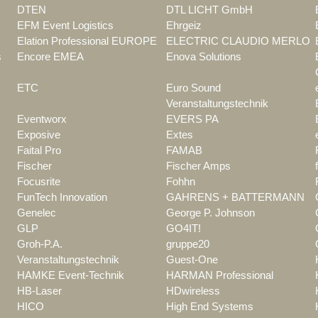
DTEN
DTL LICHT GmbH
EFM Event Logistics
Ehrgeiz
Elation Professional EUROPE
ELECTRIC CLAUDIO MERLO
s
Encore EMEA
Enova Solutions
ETC
Euro Sound
Veranstaltungstechnik
Eventworx
EVERS PA
Exposive
Extes
Faital Pro
FAMAB
Fischer
Fischer Amps
Focusrite
Fohhn
FunTech Innovation
GAHRENS + BATTERMANN
Genelec
George P. Johnson
GLP
GO4IT!
Groh-P.A.
gruppe20
Veranstaltungstechnik
Guest-One
HAMKE Event-Technik
HARMAN Professional
HB-Laser
HDwireless
HICO
High End Systems