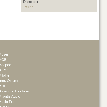
Düsseldorf
mehr ...
Absen
ACB
Adapoe
AFMG
Alfalite
ams Osram
ARRI
Assmann Electronic
Atlantis Audio
Audio Pro
AUMA