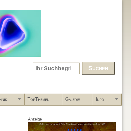
Search form
hnik
TopThemen
Galerie
Info
Anzeige