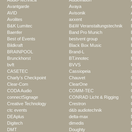
Avantgarde
Avaya
AVID
Avisonik
Avolites
axxent
B&K Lumitec
B&W Veranstaltungstechnik
Baenfer
Band Pro Munich
Best of Events
bestvent group
Bildkraft
Black Box Music
BRAINPOOL
Brand-L
Brunckhorst
BT.innotec
bvft
BVVS
CASETEC
Cassiopeia
Charly's Checkpoint
Chauvet
Clear-Com
ClearOne
CODA Audio
COMM-TEC
connectSignage
CONRAD Licht & Rigging
Creative Technology
Crestron
ctc events
d&b audiotechnik
DEAplus
delta-max
Digitech
dimedis
DMT
Doughty