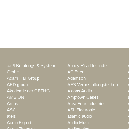
a/c/t Beratungs & System
Abbey Road Institute
GmbH
AC Event
Adam Hall Group
Adamson
AED group
AES Veranstaltungstechnik
Akademie der OETHG
Alcons Audio
AMBION
Amptown Cases
Arcus
Area Four Industries
ASC
ASL Electronic
ateis
atlantic audio
Audio Export
Audio Music
Audio-Technica
Audiovation