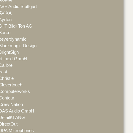
AVE Audio Stuttgart
AVIXA
Ayrton
B+T Bild+Ton AG
Barco
beyerdynamic
Blackmagic Design
BrightSign
btl next GmbH
Calibre
cast
Christie
Clevertouch
Computerworks
Contour
Crew Nation
DAS Audio GmbH
DetailKLANG
DirectOut
DPA Microphones