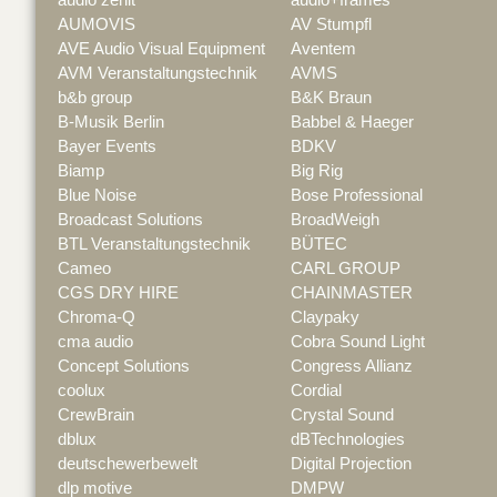
AUMOVIS
AV Stumpfl
AVE Audio Visual Equipment
Aventem
AVM Veranstaltungstechnik
AVMS
b&b group
B&K Braun
B-Musik Berlin
Babbel & Haeger
Bayer Events
BDKV
Biamp
Big Rig
Blue Noise
Bose Professional
Broadcast Solutions
BroadWeigh
BTL Veranstaltungstechnik
BÜTEC
Cameo
CARL GROUP
CGS DRY HIRE
CHAINMASTER
Chroma-Q
Claypaky
cma audio
Cobra Sound Light
Concept Solutions
Congress Allianz
coolux
Cordial
CrewBrain
Crystal Sound
dblux
dBTechnologies
deutschewerbewelt
Digital Projection
dlp motive
DMPW