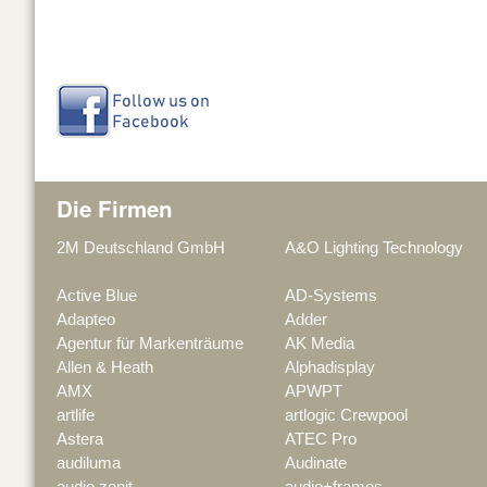
Die Firmen
2M Deutschland GmbH
A&O Lighting Technology
Active Blue
AD-Systems
Adapteo
Adder
Agentur für Markenträume
AK Media
Allen & Heath
Alphadisplay
AMX
APWPT
artlife
artlogic Crewpool
Astera
ATEC Pro
audiluma
Audinate
audio zenit
audio+frames