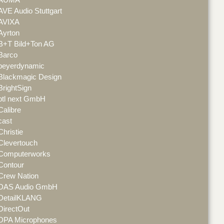
AVE Audio Stuttgart
AVIXA
Ayrton
B+T Bild+Ton AG
Barco
beyerdynamic
Blackmagic Design
BrightSign
btl next GmbH
Calibre
cast
Christie
Clevertouch
Computerworks
Contour
Crew Nation
DAS Audio GmbH
DetailKLANG
DirectOut
DPA Microphones