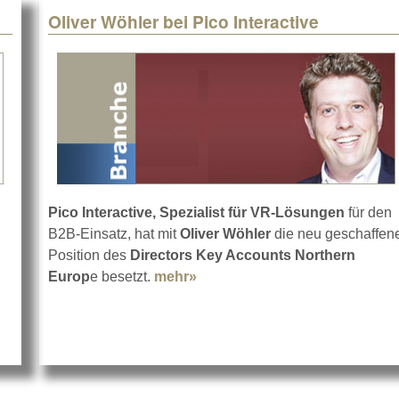
Oliver Wöhler bei Pico Interactive
Pico Interactive, Spezialist für VR-Lösungen
für den
teractive: G2 4K Enterprise
B2B-Einsatz, hat mit
Oliver Wöhler
die neu geschaffen
Position des
Directors Key Accounts Northern
Europ
e besetzt.
mehr»
about Oliver Wöhler bei Pico I