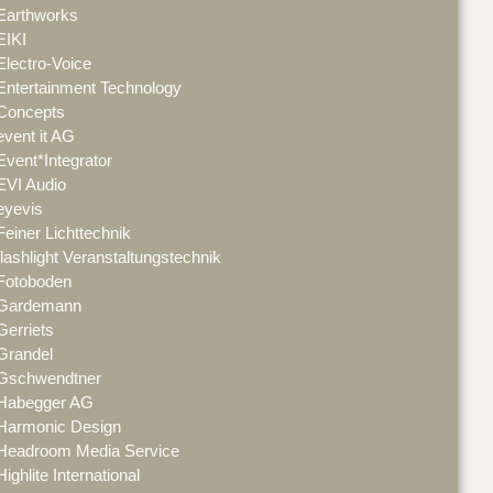
Earthworks
EIKI
Electro-Voice
Entertainment Technology
Concepts
event it AG
Event*Integrator
EVI Audio
eyevis
Feiner Lichttechnik
flashlight Veranstaltungstechnik
Fotoboden
Gardemann
Gerriets
Grandel
Gschwendtner
Habegger AG
Harmonic Design
Headroom Media Service
Highlite International