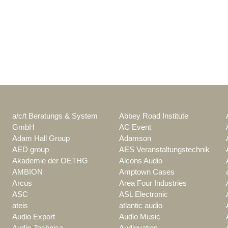
a/c/t Beratungs & System
Abbey Road Institute
GmbH
AC Event
Adam Hall Group
Adamson
AED group
AES Veranstaltungstechnik
Akademie der OETHG
Alcons Audio
AMBION
Amptown Cases
Arcus
Area Four Industries
ASC
ASL Electronic
ateis
atlantic audio
Audio Export
Audio Music
Audio-Technica
Audiovation