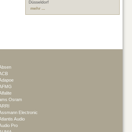
Düsseldorf
mehr ...
Absen
ACB
Adapoe
AFMG
Alfalite
ams Osram
ARRI
Assmann Electronic
Atlantis Audio
Audio Pro
AUMA