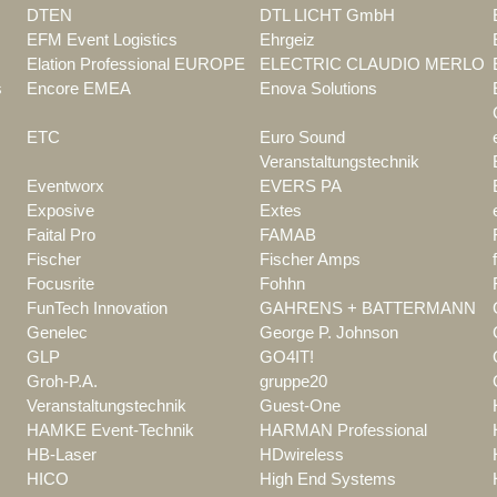
DTEN
DTL LICHT GmbH
EFM Event Logistics
Ehrgeiz
Elation Professional EUROPE
ELECTRIC CLAUDIO MERLO
s
Encore EMEA
Enova Solutions
ETC
Euro Sound
Veranstaltungstechnik
Eventworx
EVERS PA
Exposive
Extes
Faital Pro
FAMAB
Fischer
Fischer Amps
Focusrite
Fohhn
FunTech Innovation
GAHRENS + BATTERMANN
Genelec
George P. Johnson
GLP
GO4IT!
Groh-P.A.
gruppe20
Veranstaltungstechnik
Guest-One
HAMKE Event-Technik
HARMAN Professional
HB-Laser
HDwireless
HICO
High End Systems