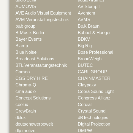
AUMOVIS
AV Stumpfl
AVE Audio Visual Equipment
Aventem
AVM Veranstaltungstechnik
AVMS
b&b group
B&K Braun
B-Musik Berlin
Babbel & Haeger
Bayer Events
BDKV
Biamp
Big Rig
Blue Noise
Bose Professional
Broadcast Solutions
BroadWeigh
BTL Veranstaltungstechnik
BÜTEC
Cameo
CARL GROUP
CGS DRY HIRE
CHAINMASTER
Chroma-Q
Claypaky
cma audio
Cobra Sound Light
Concept Solutions
Congress Allianz
coolux
Cordial
CrewBrain
Crystal Sound
dblux
dBTechnologies
deutschewerbewelt
Digital Projection
dlp motive
DMPW