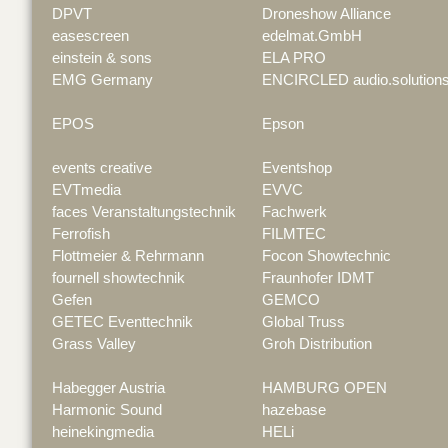
DPVT
Droneshow Alliance
easescreen
edelmat.GmbH
einstein & sons
ELA PRO
EMG Germany
ENCIRCLED audio.solution
EPOS
Epson
events creative
Eventshop
EVTmedia
EVVC
faces Veranstaltungstechnik
Fachwerk
Ferrofish
FILMTEC
Flottmeier & Rehrmann
Focon Showtechnic
fournell showtechnik
Fraunhofer IDMT
Gefen
GEMCO
GETEC Eventtechnik
Global Truss
Grass Valley
Groh Distribution
Habegger Austria
HAMBURG OPEN
Harmonic Sound
hazebase
heinekingmedia
HELi