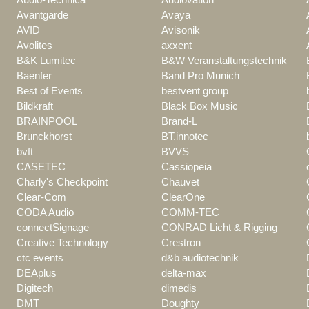
Avantgarde
Avaya
AVID
Avisonik
Avolites
axxent
B&K Lumitec
B&W Veranstaltungstechnik
Baenfer
Band Pro Munich
Best of Events
bestvent group
Bildkraft
Black Box Music
BRAINPOOL
Brand-L
Brunckhorst
BT.innotec
bvft
BVVS
CASETEC
Cassiopeia
Charly's Checkpoint
Chauvet
Clear-Com
ClearOne
CODA Audio
COMM-TEC
connectSignage
CONRAD Licht & Rigging
Creative Technology
Crestron
ctc events
d&b audiotechnik
DEAplus
delta-max
Digitech
dimedis
DMT
Doughty