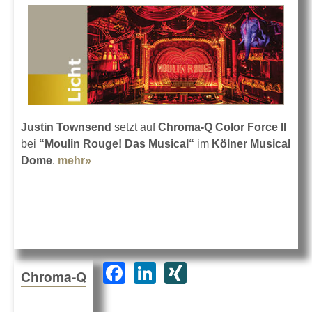
Justin Townsend
setzt auf
Chroma-Q Color Force II
bei
“Moulin Rouge! Das Musical“
im
Kölner Musical
Dome
.
mehr»
about Moulin Rouge! mit Chroma-Q in
Köln
F
Li
XI
Chroma-Q
a
n
N