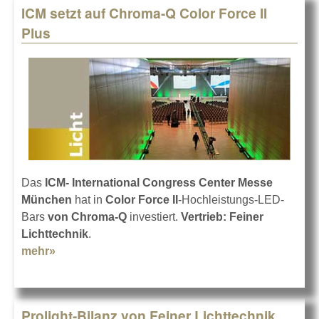
ICM setzt auf Chroma-Q Color Force II
Plus
Das
ICM- International Congress Center Messe
München
hat in
Color Force II
-Hochleistungs-LED-
Bars
von Chroma-Q
investiert.
Vertrieb: Feiner
Lichttechnik
.
mehr»
about ICM setzt auf Chroma-Q Color Force II
Plus
Prolight-Bilanz von Feiner Lichttechnik