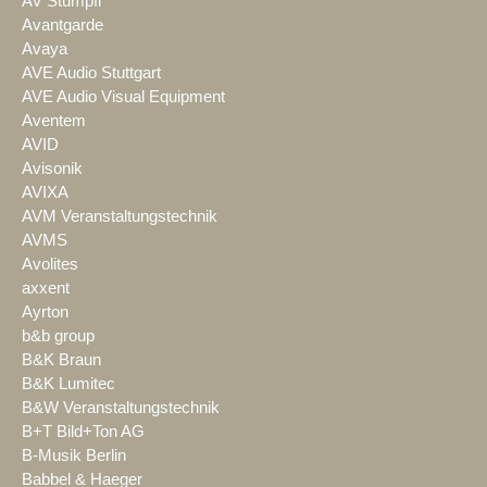
AV Stumpfl
Avantgarde
Avaya
AVE Audio Stuttgart
AVE Audio Visual Equipment
Aventem
AVID
Avisonik
AVIXA
AVM Veranstaltungstechnik
AVMS
Avolites
axxent
Ayrton
b&b group
B&K Braun
B&K Lumitec
B&W Veranstaltungstechnik
B+T Bild+Ton AG
B-Musik Berlin
Babbel & Haeger