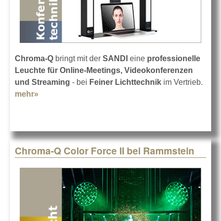
Chroma-Q
bringt mit der
SANDI
eine
professionelle
Leuchte für Online-Meetings, Videokonferenzen
und Streaming
- bei
Feiner Lichttechnik
im Vertrieb.
mehr»
about Chroma-Q Videokonferenz-Leuchte
SANDI
Chroma-Q Color Force II bei Rammstein