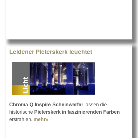
Chro
Q
Leidener Pieterskerk leuchtet
Chroma-Q-Inspire-Scheinwerfer
lassen die
historische
Pieterskerk in faszinierenden Farben
erstrahlen.
mehr»
about Leidener Pieterskerk leuchtet