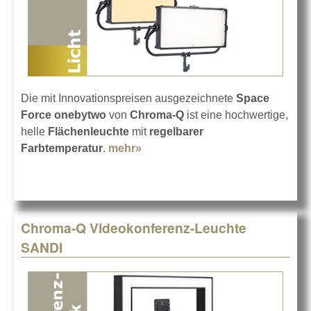
Die mit Innovationspreisen ausgezeichnete
Space
Force onebytwo
von
Chroma-Q
ist eine hochwertige,
helle
Flächenleuchte
mit
regelbarer
Farbtemperatur
.
mehr»
about Chroma-Q Space Force
onebytwo Softlight
Chroma-Q Videokonferenz-Leuchte
SANDI