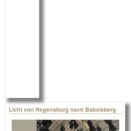
c
k
G
e
e
b
dI
o
n
o
k
Licht von Regensburg nach Babelsberg