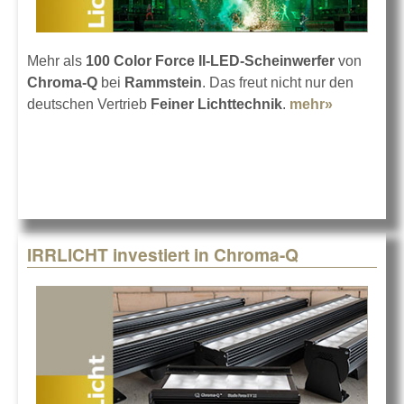
Mehr als
100 Color Force II-LED-Scheinwerfer
von
Chroma-Q
bei
Rammstein
. Das freut nicht nur den
deutschen Vertrieb
Feiner Lichttechnik
.
mehr»
about
Chroma-Q
Color
Force II be
Rammstei
IRRLICHT investiert in Chroma-Q