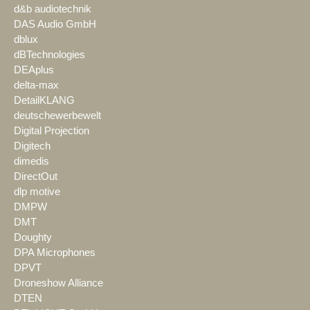
d&b audiotechnik
DAS Audio GmbH
dblux
dBTechnologies
DEAplus
delta-max
DetailKLANG
deutschewerbewelt
Digital Projection
Digitech
dimedis
DirectOut
dlp motive
DMPW
DMT
Doughty
DPA Microphones
DPVT
Droneshow Alliance
DTEN