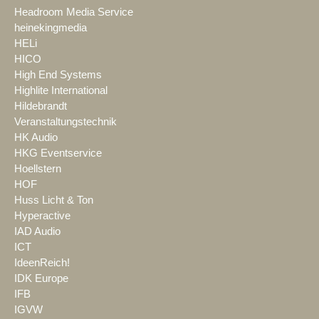
Headroom Media Service
heinekingmedia
HELi
HICO
High End Systems
Highlite International
Hildebrandt
Veranstaltungstechnik
HK Audio
HKG Eventservice
Hoellstern
HOF
Huss Licht & Ton
Hyperactive
IAD Audio
ICT
IdeenReich!
IDK Europe
IFB
IGVW