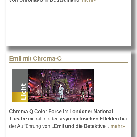
bei Feiner
Emil mit Chroma-Q
Chroma-Q Color Force
im
Londoner National
Theatre
mit raffinierten
asymmetrischen Effekten
bei
der Aufführung von
„Emil und die Detektive“
.
mehr»
abou
Emil 