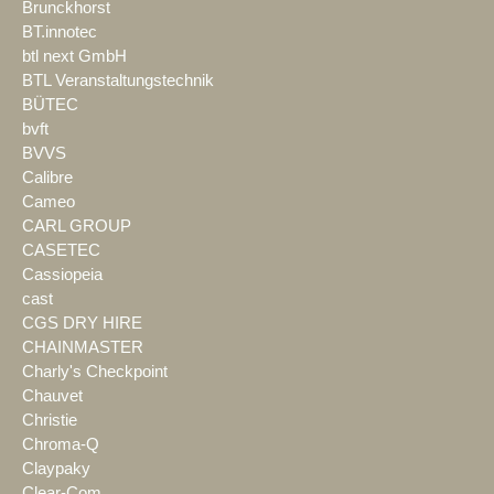
Brunckhorst
BT.innotec
btl next GmbH
BTL Veranstaltungstechnik
BÜTEC
bvft
BVVS
Calibre
Cameo
CARL GROUP
CASETEC
Cassiopeia
cast
CGS DRY HIRE
CHAINMASTER
Charly's Checkpoint
Chauvet
Christie
Chroma-Q
Claypaky
Clear-Com