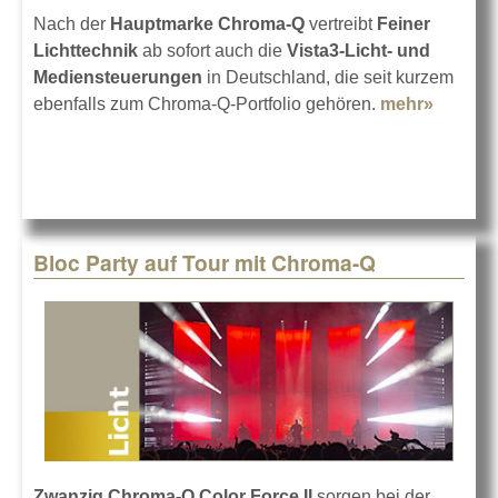
Nach der
Hauptmarke Chroma-Q
vertreibt
Feiner
Lichttechnik
ab sofort auch die
Vista3-Licht- und
Mediensteuerungen
in Deutschland, die seit kurzem
ebenfalls zum Chroma-Q-Portfolio gehören.
mehr»
about
Vista3-
Vertrie
durch
Feiner
Lichtte
Bloc Party auf Tour mit Chroma-Q
Zwanzig Chroma-Q Color Force II
sorgen bei der