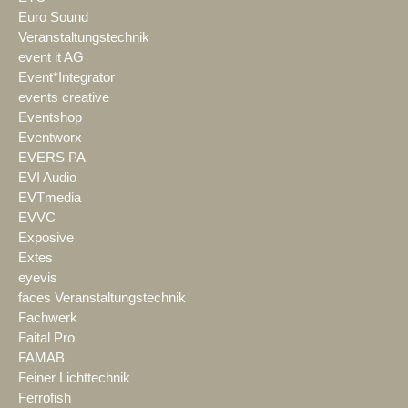
Euro Sound
Veranstaltungstechnik
event it AG
Event*Integrator
events creative
Eventshop
Eventworx
EVERS PA
EVI Audio
EVTmedia
EVVC
Exposive
Extes
eyevis
faces Veranstaltungstechnik
Fachwerk
Faital Pro
FAMAB
Feiner Lichttechnik
Ferrofish