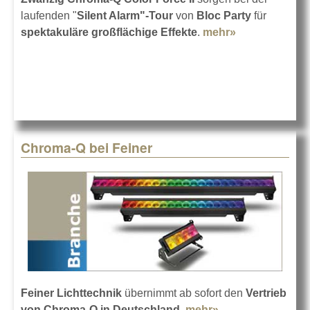
laufenden "
Silent Alarm"-Tour
von
Bloc Party
für
spektakuläre großflächige Effekte
.
mehr»
about Bloc
Party auf Tour
mit Chroma-Q
Chroma-Q bei Feiner
Feiner Lichttechnik
übernimmt ab sofort den
Vertrieb
von Chroma-Q in Deutschland
.
mehr»
about Chroma-Q