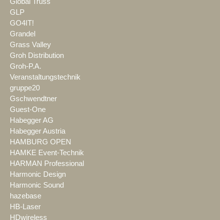
Global Truss
GLP
GO4IT!
Grandel
Grass Valley
Groh Distribution
Groh-P.A.
Veranstaltungstechnik
gruppe20
Gschwendtner
Guest-One
Habegger AG
Habegger Austria
HAMBURG OPEN
HAMKE Event-Technik
HARMAN Professional
Harmonic Design
Harmonic Sound
hazebase
HB-Laser
HDwireless