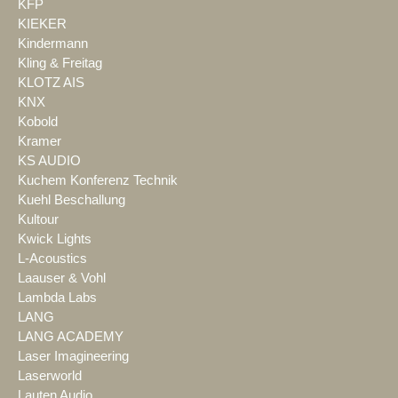
KFP
KIEKER
Kindermann
Kling & Freitag
KLOTZ AIS
KNX
Kobold
Kramer
KS AUDIO
Kuchem Konferenz Technik
Kuehl Beschallung
Kultour
Kwick Lights
L-Acoustics
Laauser & Vohl
Lambda Labs
LANG
LANG ACADEMY
Laser Imagineering
Laserworld
Lauten Audio