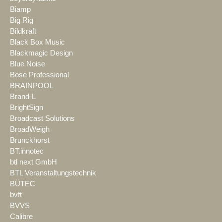
Biamp
Big Rig
Bildkraft
Black Box Music
Blackmagic Design
Blue Noise
Bose Professional
BRAINPOOL
Brand-L
BrightSign
Broadcast Solutions
BroadWeigh
Brunckhorst
BT.innotec
btl next GmbH
BTL Veranstaltungstechnik
BÜTEC
bvft
BVVS
Calibre