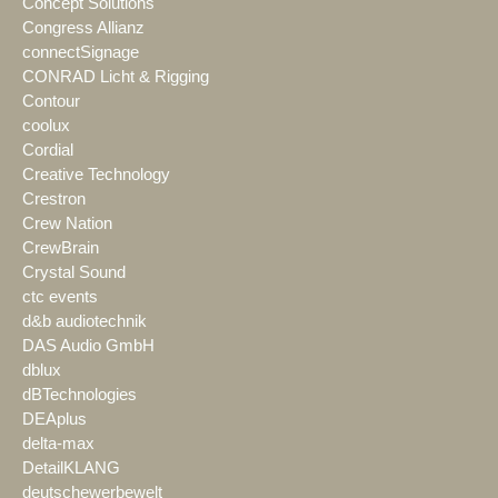
Concept Solutions
Congress Allianz
connectSignage
CONRAD Licht & Rigging
Contour
coolux
Cordial
Creative Technology
Crestron
Crew Nation
CrewBrain
Crystal Sound
ctc events
d&b audiotechnik
DAS Audio GmbH
dblux
dBTechnologies
DEAplus
delta-max
DetailKLANG
deutschewerbewelt