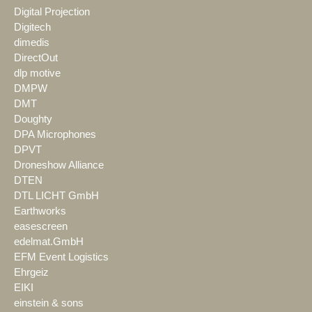
Digital Projection
Digitech
dimedis
DirectOut
dlp motive
DMPW
DMT
Doughty
DPA Microphones
DPVT
Droneshow Alliance
DTEN
DTL LICHT GmbH
Earthworks
easescreen
edelmat.GmbH
EFM Event Logistics
Ehrgeiz
EIKI
einstein & sons