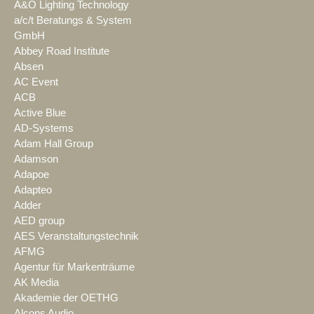
A&O Lighting Technology
a/c/t Beratungs & System
GmbH
Abbey Road Institute
Absen
AC Event
ACB
Active Blue
AD-Systems
Adam Hall Group
Adamson
Adapoe
Adapteo
Adder
AED group
AES Veranstaltungstechnik
AFMG
Agentur für Markenträume
AK Media
Akademie der OETHG
Alcons Audio