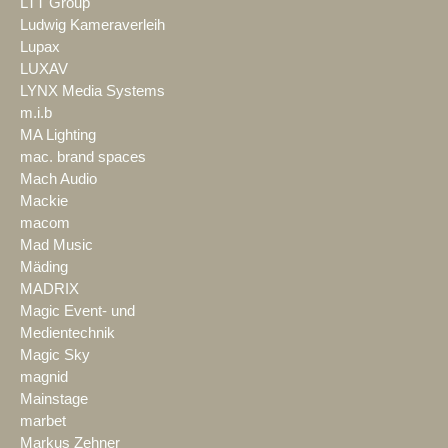
LTT Group
Ludwig Kameraverleih
Lupax
LUXAV
LYNX Media Systems
m.i.b
MA Lighting
mac. brand spaces
Mach Audio
Mackie
macom
Mad Music
Mäding
MADRIX
Magic Event- und
Medientechnik
Magic Sky
magnid
Mainstage
marbet
Markus Zehner