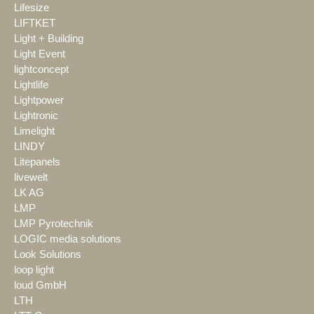
Lifesize
LIFTKET
Light + Building
Light Event
lightconcept
Lightlife
Lightpower
Lightronic
Limelight
LINDY
Litepanels
livewelt
LK AG
LMP
LMP Pyrotechnik
LOGIC media solutions
Look Solutions
loop light
loud GmbH
LTH