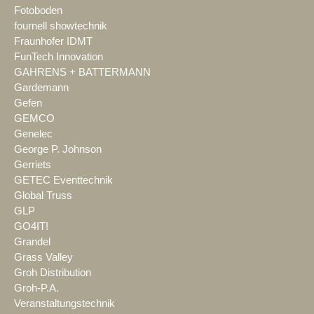
Fotoboden
fournell showtechnik
Fraunhofer IDMT
FunTech Innovation
GAHRENS + BATTERMANN
Gardemann
Gefen
GEMCO
Genelec
George P. Johnson
Gerriets
GETEC Eventtechnik
Global Truss
GLP
GO4IT!
Grandel
Grass Valley
Groh Distribution
Groh-P.A.
Veranstaltungstechnik