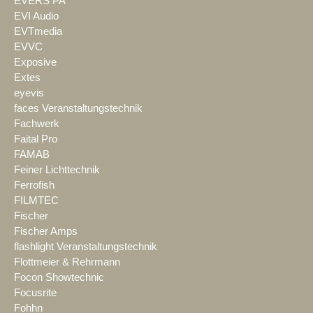
EVERS PA
EVI Audio
EVTmedia
EVVC
Exposive
Extes
eyevis
faces Veranstaltungstechnik
Fachwerk
Faital Pro
FAMAB
Feiner Lichttechnik
Ferrofish
FILMTEC
Fischer
Fischer Amps
flashlight Veranstaltungstechnik
Flottmeier & Rehrmann
Focon Showtechnic
Focusrite
Fohhn