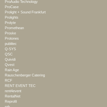
ProAudio Technology
ProCase
Prolight + Sound Frankfurt
Prolights
Prolyte
Promethean
Proske
Protones
publitec
Q-SYS
QSC
Quividi
Qvest
Rain Age
Rauschenberger Catering
RCF
RENT EVENT TEC
rent4event
RentalNet
Reprofil
rgb