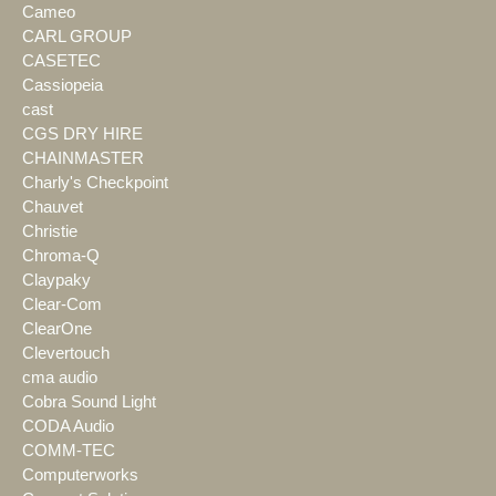
Cameo
CARL GROUP
CASETEC
Cassiopeia
cast
CGS DRY HIRE
CHAINMASTER
Charly's Checkpoint
Chauvet
Christie
Chroma-Q
Claypaky
Clear-Com
ClearOne
Clevertouch
cma audio
Cobra Sound Light
CODA Audio
COMM-TEC
Computerworks