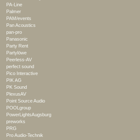
PA-Line
Palmer
PAM/events
Pan Acoustics
pan-pro
Panasonic
Party Rent
Partylöwe
Peerless-AV
perfect sound
Pico Interactive
PIK AG
PK Sound
PlexusAV
Point Source Audio
POOLgroup
PowerLightsAugsburg
preworks
PRG
Pro Audio-Technik