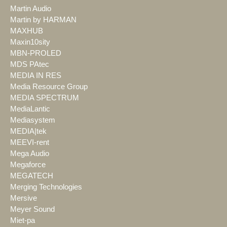
Martin Audio
Martin by HARMAN
MAXHUB
Maxin10sity
MBN-PROLED
MDS PAtec
MEDIA IN RES
Media Resource Group
MEDIA SPECTRUM
MediaLantic
Mediasystem
MEDIA|tek
MEEVI-rent
Mega Audio
Megaforce
MEGATECH
Merging Technologies
Mersive
Meyer Sound
Miet-pa