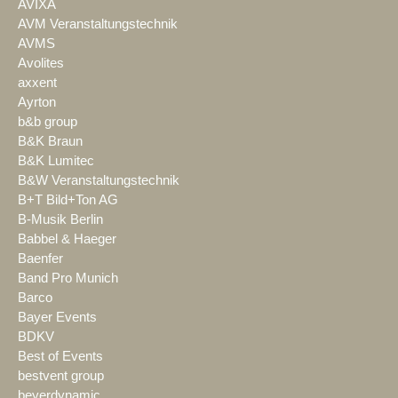
AVIXA
AVM Veranstaltungstechnik
AVMS
Avolites
axxent
Ayrton
b&b group
B&K Braun
B&K Lumitec
B&W Veranstaltungstechnik
B+T Bild+Ton AG
B-Musik Berlin
Babbel & Haeger
Baenfer
Band Pro Munich
Barco
Bayer Events
BDKV
Best of Events
bestvent group
beyerdynamic