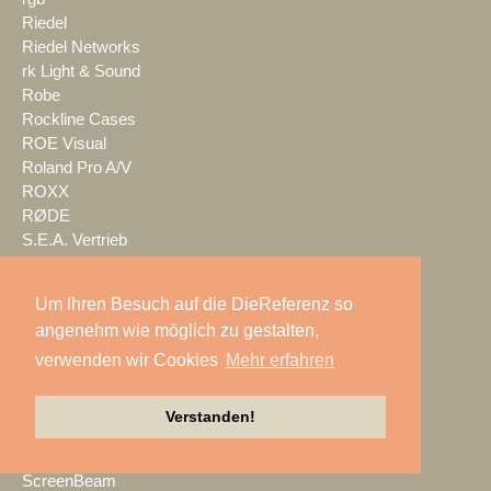
Riedel
Riedel Networks
rk Light & Sound
Robe
Rockline Cases
ROE Visual
Roland Pro A/V
ROXX
RØDE
S.E.A. Vertrieb
Salzbrenner
Samsung
Um Ihren Besuch auf die DieReferenz so
satis&fy
angenehm wie möglich zu gestalten,
SCHACHZUG
verwenden wir Cookies
Mehr erfahren
Schallwerk Audiotechnik
Scheinwurf
Schnick-Schnack-Systems
Verstanden!
SCHOEPS
Screen Visions
ScreenBeam