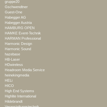
gruppe20
Gschwendtner
Guest-One
Habegger AG
Habegger Austria
HAMBURG OPEN
HAMKE Event-Technik
HARMAN Professional
Harmonic Design
Harmonic Sound
hazebase
HB-Laser
HDwireless
Headroom Media Service
heinekingmedia
HELi
HICO
High End Systems
Highlite International
Hildebrandt
Veranstaltungstechnik