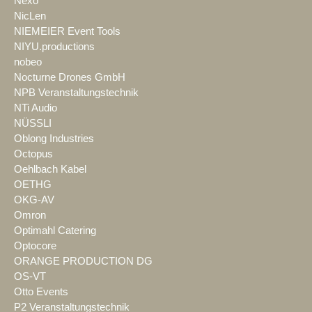
Nexo
NicLen
NIEMEIER Event Tools
NIYU.productions
nobeo
Nocturne Drones GmbH
NPB Veranstaltungstechnik
NTi Audio
NÜSSLI
Oblong Industries
Octopus
Oehlbach Kabel
OETHG
OKG-AV
Omron
Optimahl Catering
Optocore
ORANGE PRODUCTION DG
OS-VT
Otto Events
P2 Veranstaltungstechnik