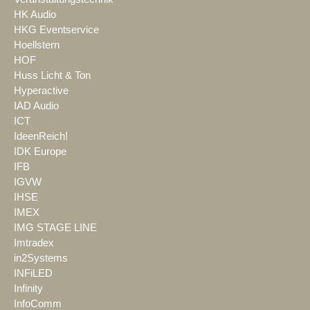
HK Audio
HKG Eventservice
Hoellstern
HOF
Huss Licht & Ton
Hyperactive
IAD Audio
ICT
IdeenReich!
IDK Europe
IFB
IGVW
IHSE
IMEX
IMG STAGE LINE
Imtradex
in2Systems
INFiLED
Infinity
InfoComm