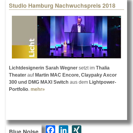
Studio Hamburg Nachwuchspreis 2018
Lichtdesignerin Sarah Wegner
setzt im
Thalia
Theater
auf
Martin MAC Encore, Claypaky Axcor
300 und DMG MAXI Switch
aus dem
Lightpower-
Portfolio
.
mehr»
about Studio Hamburg
Nachwuchspreis 2018
F
Li
XI
Blue Noise