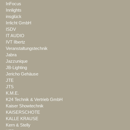
InFocus
Innlights
insglück
Irrlicht GmbH
ISDV
IT AUDIO
IVT Ilbertz
Veranstaltungstechnik
Jabra
Jazzunique
JB-Lighting
Jericho Gehäuse
JTE
JTS
K.M.E.
K24 Technik & Vertrieb GmbH
Kaiser Showtechnik
KAISERSCHOTE
KALLE KRAUSE
Kern & Stelly