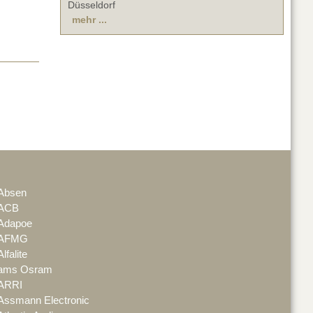
Düsseldorf
mehr ...
Absen
ACB
Adapoe
AFMG
Alfalite
ams Osram
ARRI
Assmann Electronic