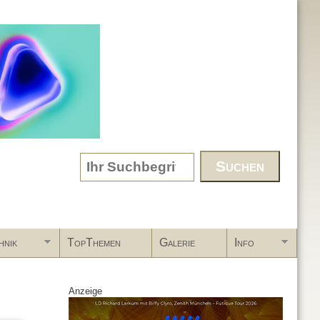
Search form
hnik
TopThemen
Galerie
Info
Anzeige