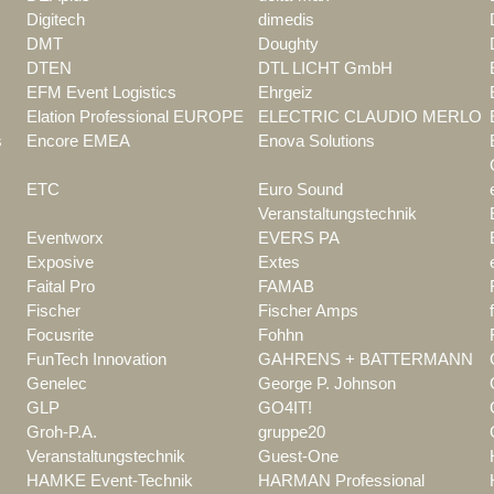
Digitech
dimedis
DMT
Doughty
DTEN
DTL LICHT GmbH
EFM Event Logistics
Ehrgeiz
Elation Professional EUROPE
ELECTRIC CLAUDIO MERLO
s
Encore EMEA
Enova Solutions
ETC
Euro Sound
Veranstaltungstechnik
Eventworx
EVERS PA
Exposive
Extes
Faital Pro
FAMAB
Fischer
Fischer Amps
Focusrite
Fohhn
FunTech Innovation
GAHRENS + BATTERMANN
Genelec
George P. Johnson
GLP
GO4IT!
Groh-P.A.
gruppe20
Veranstaltungstechnik
Guest-One
HAMKE Event-Technik
HARMAN Professional