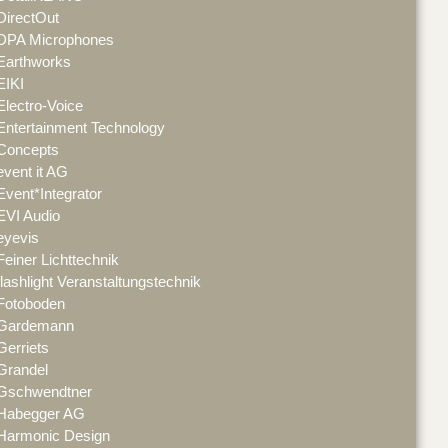
DirectOut
DPA Microphones
Earthworks
EIKI
Electro-Voice
Entertainment Technology
Concepts
event it AG
Event*Integrator
EVI Audio
eyevis
Feiner Lichttechnik
flashlight Veranstaltungstechnik
Fotoboden
Gardemann
Gerriets
Grandel
Gschwendtner
Habegger AG
Harmonic Design