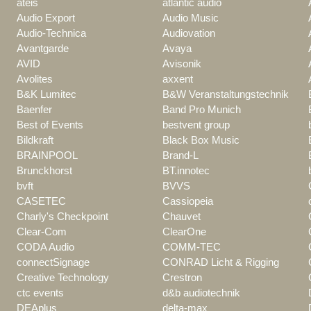
ateis
atlantic audio
Audio Export
Audio Music
Audio-Technica
Audiovation
Avantgarde
Avaya
AVID
Avisonik
Avolites
axxent
B&K Lumitec
B&W Veranstaltungstechnik
Baenfer
Band Pro Munich
Best of Events
bestvent group
Bildkraft
Black Box Music
BRAINPOOL
Brand-L
Brunckhorst
BT.innotec
bvft
BVVS
CASETEC
Cassiopeia
Charly's Checkpoint
Chauvet
Clear-Com
ClearOne
CODA Audio
COMM-TEC
connectSignage
CONRAD Licht & Rigging
Creative Technology
Crestron
ctc events
d&b audiotechnik
DEAplus
delta-max