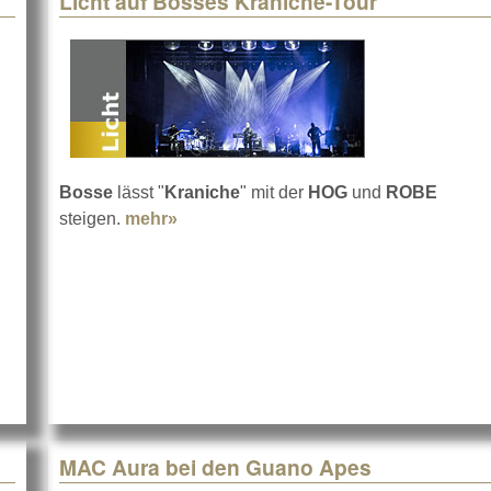
Licht auf Bosses Kraniche-Tour
Bosse
lässt "
Kraniche
" mit der
HOG
und
ROBE
steigen.
mehr»
about Licht auf Bosses Kraniche-Tou
MAC Aura bei den Guano Apes