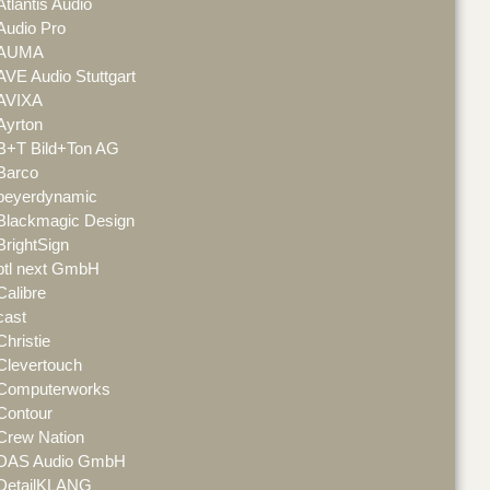
Atlantis Audio
Audio Pro
AUMA
AVE Audio Stuttgart
AVIXA
Ayrton
B+T Bild+Ton AG
Barco
beyerdynamic
Blackmagic Design
BrightSign
btl next GmbH
Calibre
cast
Christie
Clevertouch
Computerworks
Contour
Crew Nation
DAS Audio GmbH
DetailKLANG