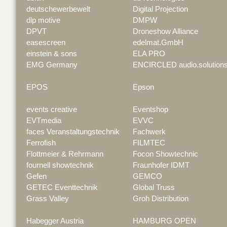
deutschewerbewelt
Digital Projection
dlp motive
DMPW
DPVT
Droneshow Alliance
easescreen
edelmat.GmbH
einstein & sons
ELA PRO
EMG Germany
ENCIRCLED audio.solution
EPOS
Epson
events creative
Eventshop
EVTmedia
EVVC
faces Veranstaltungstechnik
Fachwerk
Ferrofish
FILMTEC
Flottmeier & Rehrmann
Focon Showtechnic
fournell showtechnik
Fraunhofer IDMT
Gefen
GEMCO
GETEC Eventtechnik
Global Truss
Grass Valley
Groh Distribution
Habegger Austria
HAMBURG OPEN