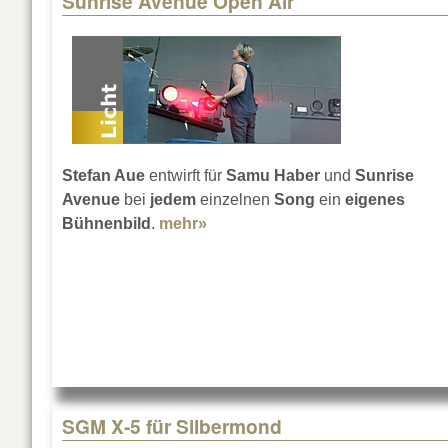
Sunrise Avenue Open Air
Stefan Aue
entwirft für
Samu Haber
und
Sunrise
Avenue
bei
jedem
einzelnen
Song
ein
eigenes
Bühnenbild
.
mehr»
about Sunrise Avenue Open Air
SGM X-5 für Silbermond