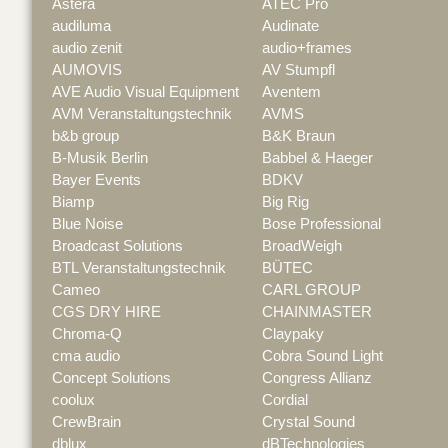
Astera
ATEC Pro
audiluma
Audinate
audio zenit
audio+frames
AUMOVIS
AV Stumpfl
AVE Audio Visual Equipment
Aventem
AVM Veranstaltungstechnik
AVMS
b&b group
B&K Braun
B-Musik Berlin
Babbel & Haeger
Bayer Events
BDKV
Biamp
Big Rig
Blue Noise
Bose Professional
Broadcast Solutions
BroadWeigh
BTL Veranstaltungstechnik
BÜTEC
Cameo
CARL GROUP
CGS DRY HIRE
CHAINMASTER
Chroma-Q
Claypaky
cma audio
Cobra Sound Light
Concept Solutions
Congress Allianz
coolux
Cordial
CrewBrain
Crystal Sound
dblux
dBTechnologies