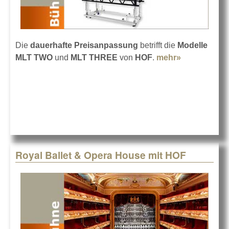
Die
dauerhafte Preisanpassung
betrifft die
Modelle
MLT TWO
und
MLT THREE
von
HOF
.
mehr»
about HOF
senkt die
Preise der
MLT Serie
Royal Ballet & Opera House mit HOF