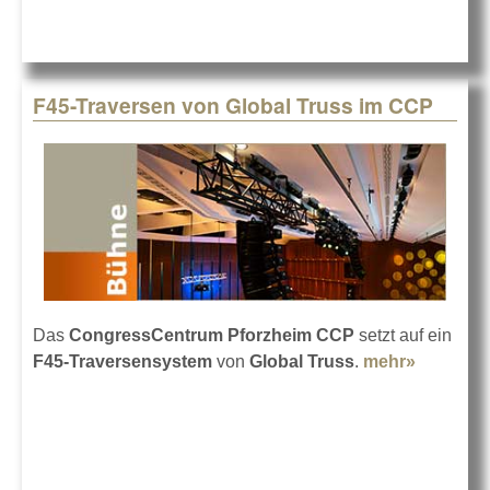
F45-Traversen von Global Truss im CCP
Das
CongressCentrum Pforzheim CCP
setzt auf ein
F45-Traversensystem
von
Global Truss
.
mehr»
about
F45-
Traverse
von
Global