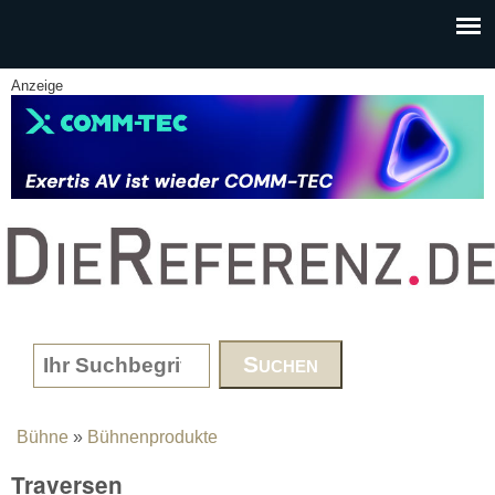
Skip to main content
Anzeige
www.DieReferenz.de
Search form
Bühne
»
Bühnenprodukte
You are here
Traversen