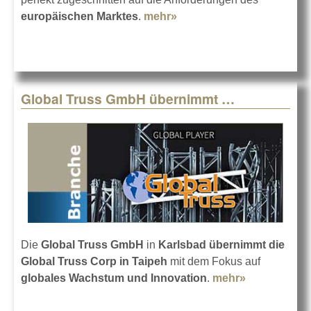
europäischen Marktes
.
mehr»
about Neue PreRig
Traversen von Global
Truss
Global Truss GmbH übernimmt …
Die
Global Truss GmbH
in
Karlsbad
übernimmt die
Global Truss Corp in Taipeh
mit dem Fokus auf
globales Wachstum und Innovation
.
mehr»
about
Global