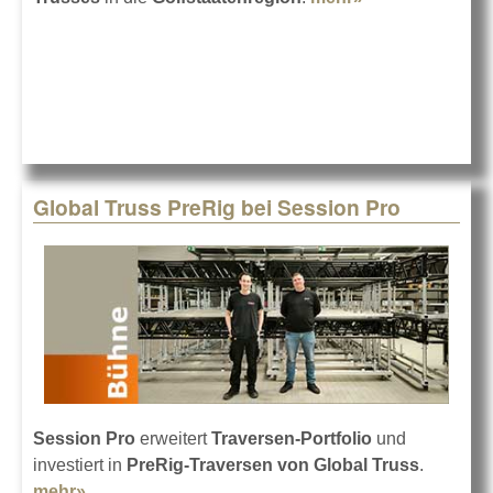
ES:ME Group
setzt auf HOF
Global Truss PreRig bei Session Pro
Session Pro
erweitert
Traversen-Portfolio
und
investiert in
PreRig-Traversen von Global Truss
.
mehr»
about Global Truss PreRig bei Session Pro