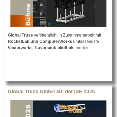
Global Truss
veröffentlicht in Zusammenarbeit
mit
RocketLab und ComputerWorks
umfassendste
Vectorworks-Traversenbibliothek
.
mehr»
about
Vectorworks-
Bibliothek bei
Global Truss
Global Truss GmbH auf der ISE 2026