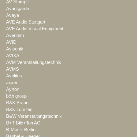
AV Stumpfl
Avantgarde
Avaya
AVE Audio Stuttgart
AVE Audio Visual Equipment
Aventem
AVID
Avisonik
AVIXA
AVM Veranstaltungstechnik
AVMS
Avolites
axxent
Ayrton
b&b group
B&K Braun
B&K Lumitec
B&W Veranstaltungstechnik
B+T Bild+Ton AG
B-Musik Berlin
Babbel & Haeger