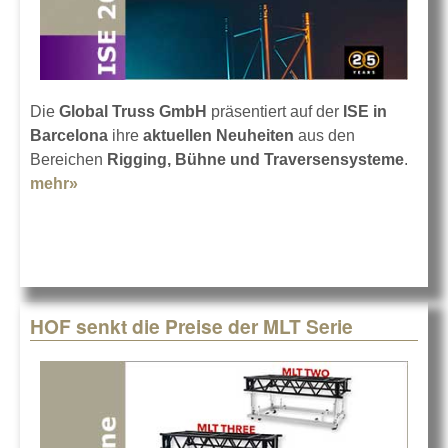
Die
Global Truss GmbH
präsentiert auf der
ISE in
Barcelona
ihre
aktuellen Neuheiten
aus den
Bereichen
Rigging, Bühne und Traversensysteme
.
mehr»
about Global Truss GmbH auf der ISE 2026
HOF senkt die Preise der MLT Serie