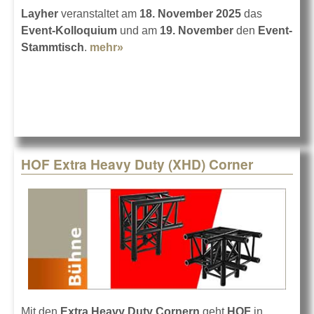
Layher
veranstaltet am
18. November 2025
das
Event-Kolloquium
und am
19. November
den
Event-
Stammtisch
.
mehr»
about Lernen bei Layher in
Eibensbach
HOF Extra Heavy Duty (XHD) Corner
Mit den
Extra Heavy Duty Cornern
geht
HOF
in