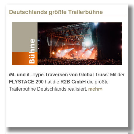
Deutschlands größte Trailerbühne
Pages
iM- und iL-Type-Traversen von Global Truss
: Mit der
FLYSTAGE 290
hat die
R2B GmbH
die größte
Trailerbühne Deutschlands realisiert.
mehr»
about
Deutschland
größte
Trailerbühne