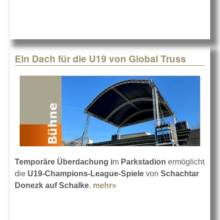
Truss
GmbH
übernimmt
…
Ein Dach für die U19 von Global Truss
Temporäre Überdachung i
m
Parkstadion
ermöglicht
die
U19-Champions-League-Spiele
von
Schachtar
Donezk auf Schalke
.
mehr»
about Ein Dach für die U19
von Global Truss