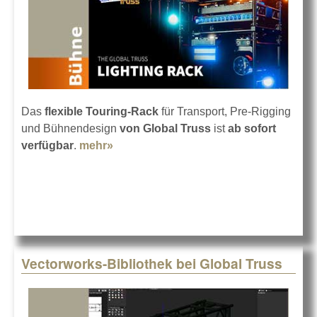
Das
flexible Touring-Rack
für Transport, Pre-Rigging
und Bühnendesign
von Global Truss
ist
ab sofort
verfügbar
.
mehr»
about Global Truss Lighting Rack
Vectorworks-Bibliothek bei Global Truss