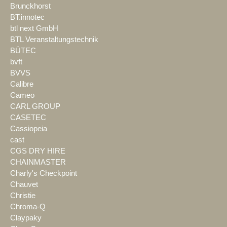
Brunckhorst
BT.innotec
btl next GmbH
BTL Veranstaltungstechnik
BÜTEC
bvft
BVVS
Calibre
Cameo
CARL GROUP
CASETEC
Cassiopeia
cast
CGS DRY HIRE
CHAINMASTER
Charly's Checkpoint
Chauvet
Christie
Chroma-Q
Claypaky