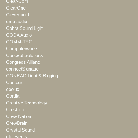
Clear-Com
ClearOne
Clevertouch
cma audio
Cobra Sound Light
CODA Audio
COMM-TEC
Computerworks
Concept Solutions
Congress Allianz
connectSignage
CONRAD Licht & Rigging
Contour
coolux
Cordial
Creative Technology
Crestron
Crew Nation
CrewBrain
Crystal Sound
ctc events