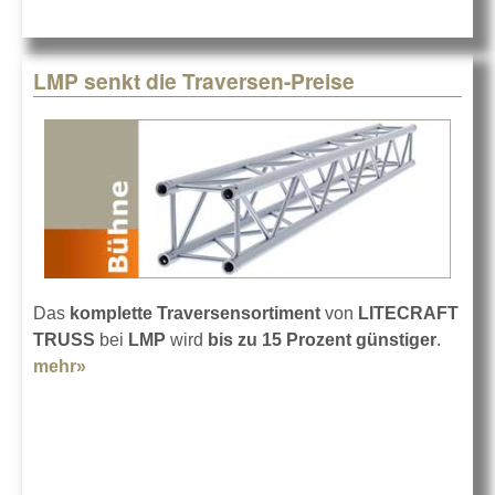
Truss im
CCP
LMP senkt die Traversen-Preise
Das
komplette Traversensortiment
von
LITECRAFT
TRUSS
bei
LMP
wird
bis zu 15 Prozent günstiger
.
mehr»
about LMP senkt die Traversen-Preise