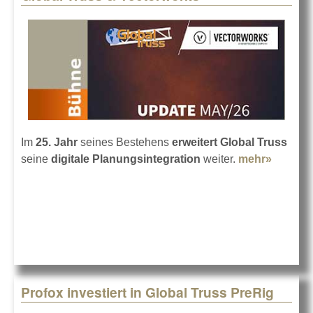
Im
25. Jahr
seines Bestehens
erweitert Global Truss
seine
digitale Planungsintegration
weiter.
mehr»
about
Global
Truss &
Vector
Profox investiert in Global Truss PreRig