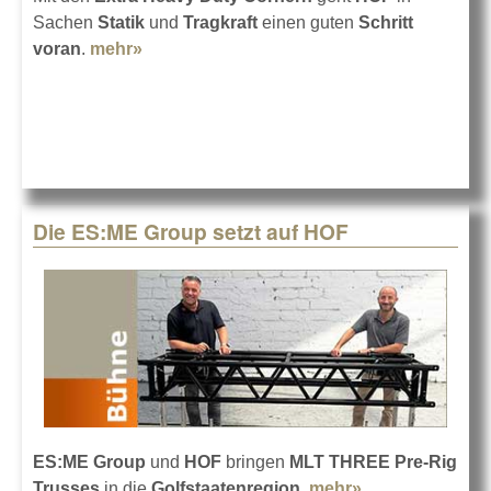
Sachen
Statik
und
Tragkraft
einen guten
Schritt
voran
.
mehr»
about HOF Extra Heavy Duty (XHD)
Corner
Die ES:ME Group setzt auf HOF
ES:ME Group
und
HOF
bringen
MLT THREE Pre-Rig
Trusses
in die
Golfstaatenregion
.
mehr»
about Die