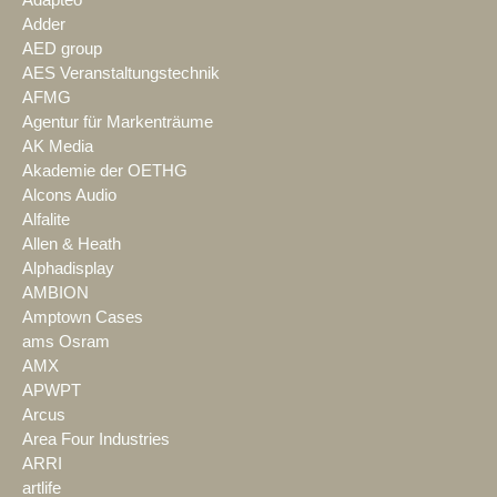
Adapteo
Adder
AED group
AES Veranstaltungstechnik
AFMG
Agentur für Markenträume
AK Media
Akademie der OETHG
Alcons Audio
Alfalite
Allen & Heath
Alphadisplay
AMBION
Amptown Cases
ams Osram
AMX
APWPT
Arcus
Area Four Industries
ARRI
artlife