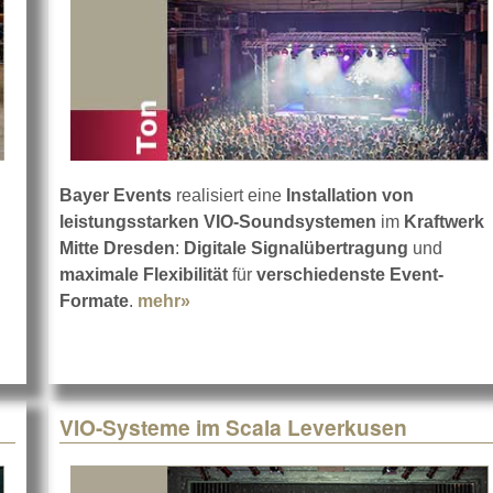
Bayer Events
realisiert eine
Installation von
VIO bei Audio Music
leistungsstarken VIO-Soundsystemen
im
Kraftwerk
Mitte Dresden
:
Digitale Signalübertragung
und
maximale Flexibilität
für
verschiedenste Event-
Formate
.
mehr»
about Stromwerk Dresden mit dBTe
VIO-Systeme im Scala Leverkusen