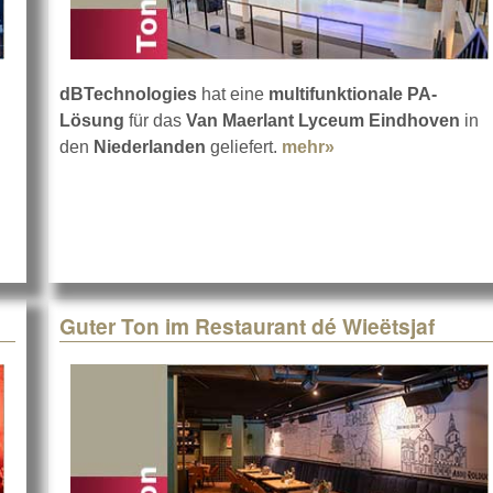
dBTechnologies
hat eine
multifunktionale PA-
Lösung
für das
Van Maerlant Lyceum Eindhoven
in
r Sound bei den Jazztagen
den
Niederlanden
geliefert.
mehr»
about Van Maerlan
Guter Ton im Restaurant dé Wieëtsjaf