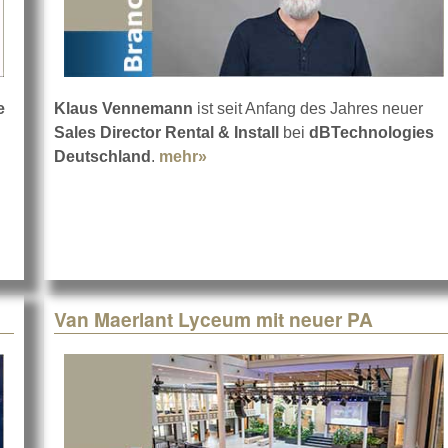
e
Klaus Vennemann
ist seit Anfang des Jahres neuer
BTechnologies VIO L1608
Sales Director Rental & Install
bei
dBTechnologies
Deutschland
.
mehr»
about dBTechnologies mit Kla
Van Maerlant Lyceum mit neuer PA