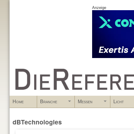
Anzeige
www.DieReferenz.de
Home
Branche
Messen
Licht
dBTechnologies