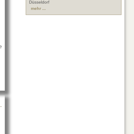
Düsseldorf
mehr ...
e
s Schulungsprogramm