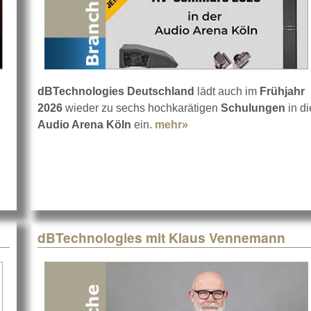
dBTechnologies Deutschland
lädt auch im
Frühjahr
bout VIO L1608 Line-Array bei Marko Giese
2026
wieder zu sechs hochkarätigen
Schulungen
in di
Audio Arena Köln
ein.
mehr»
about dBTechnologie
dBTechnologies mit Klaus Vennemann