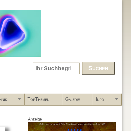
Search form
hnik
TopThemen
Galerie
Info
Anzeige