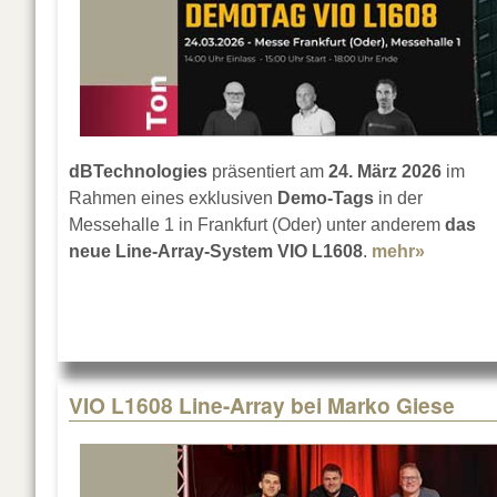
dBTechnologies
präsentiert am
24. März 2026
im
Rahmen eines exklusiven
Demo-Tags
in der
Messehalle 1 in Frankfurt (Oder) unter anderem
das
neue Line-Array-System VIO L1608
.
mehr»
about d
VIO L1608 Line-Array bei Marko Giese