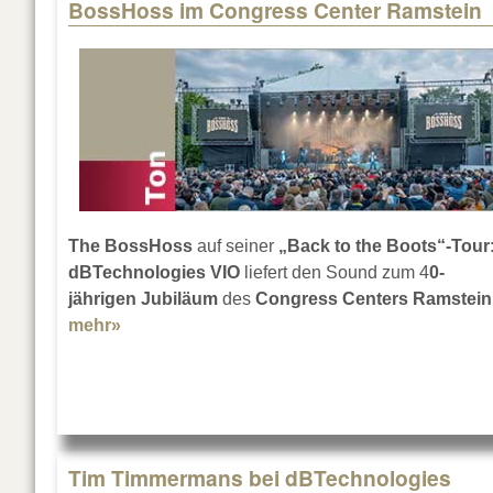
BossHoss im Congress Center Ramstein
Pages
The BossHoss
auf seiner
„Back to the Boots“-Tour
dBTechnologies VIO
liefert den Sound zum 4
0-
jährigen Jubiläum
des
Congress Centers Ramstein
mehr»
about BossHoss im Congress Center Ramst
Tim Timmermans bei dBTechnologies