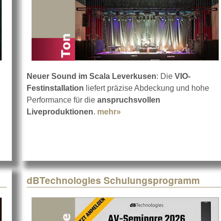
Neuer Sound im Scala Leverkusen
: Die
VIO-
Festinstallation
liefert präzise Abdeckung und hohe
Performance für die
anspruchsvollen
BTechnologies VIO L1608 Demo-Tag
Liveproduktionen
.
mehr»
about VIO-Systeme im Sca
dBTechnologies Schulungsprogramm