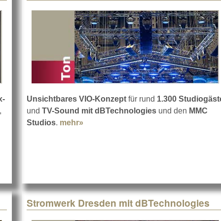
x-
Unsichtbares VIO-Konzept
für rund
1.300 Studiogäst
,
und
TV-Sound mit dBTechnologies
und den
MMC
Studios
.
mehr»
about Beschallung einer Live-TV-Ca
ermans bei dBTechnologies
Stromwerk Dresden mit dBTechnologies