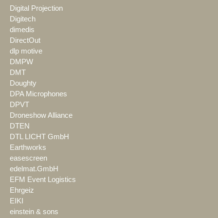
Digital Projection
Digitech
dimedis
DirectOut
dlp motive
DMPW
DMT
Doughty
DPA Microphones
DPVT
Droneshow Alliance
DTEN
DTL LICHT GmbH
Earthworks
easescreen
edelmat.GmbH
EFM Event Logistics
Ehrgeiz
EIKI
einstein & sons