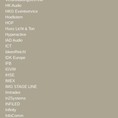
HK Audio
HKG Eventservice
Hoellstern
HOF
Huss Licht & Ton
Hyperactive
IAD Audio
ICT
IdeenReich!
IDK Europe
IFB
IGVW
IHSE
IMEX
IMG STAGE LINE
Imtradex
in2Systems
INFiLED
Infinity
InfoComm