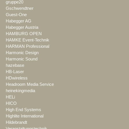
gruppe20
Gschwendtner
Guest-One
Habegger AG
Habegger Austria
HAMBURG OPEN
HAMKE Event-Technik
HARMAN Professional
Harmonic Design
Harmonic Sound
hazebase
HB-Laser
HDwireless
Headroom Media Service
heinekingmedia
HELi
HICO
High End Systems
Highlite International
Hildebrandt
Veranstaltungstechnik