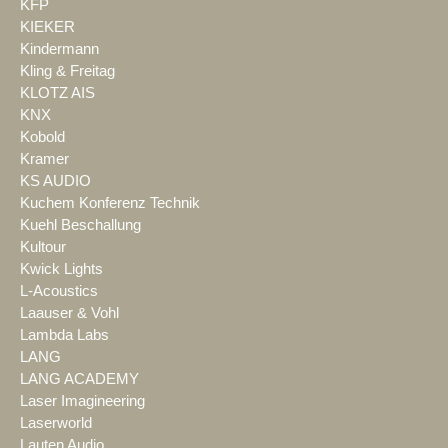
KFP
KIEKER
Kindermann
Kling & Freitag
KLOTZ AIS
KNX
Kobold
Kramer
KS AUDIO
Kuchem Konferenz Technik
Kuehl Beschallung
Kultour
Kwick Lights
L-Acoustics
Laauser & Vohl
Lambda Labs
LANG
LANG ACADEMY
Laser Imagineering
Laserworld
Lauten Audio