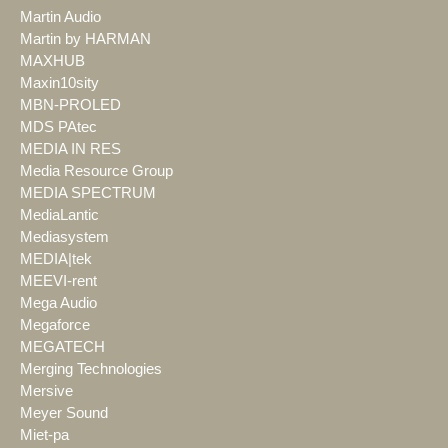
Martin Audio
Martin by HARMAN
MAXHUB
Maxin10sity
MBN-PROLED
MDS PAtec
MEDIA IN RES
Media Resource Group
MEDIA SPECTRUM
MediaLantic
Mediasystem
MEDIA|tek
MEEVI-rent
Mega Audio
Megaforce
MEGATECH
Merging Technologies
Mersive
Meyer Sound
Miet-pa