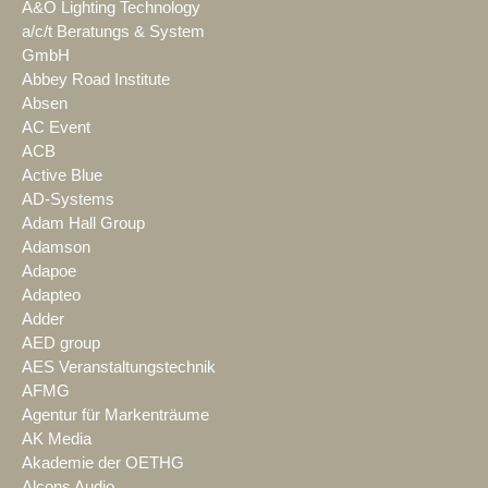
A&O Lighting Technology
a/c/t Beratungs & System
GmbH
Abbey Road Institute
Absen
AC Event
ACB
Active Blue
AD-Systems
Adam Hall Group
Adamson
Adapoe
Adapteo
Adder
AED group
AES Veranstaltungstechnik
AFMG
Agentur für Markenträume
AK Media
Akademie der OETHG
Alcons Audio