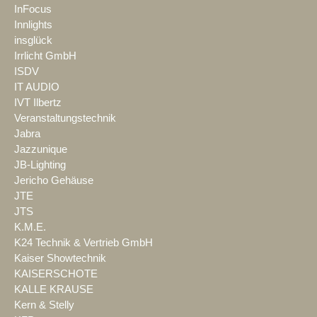
InFocus
Innlights
insglück
Irrlicht GmbH
ISDV
IT AUDIO
IVT Ilbertz
Veranstaltungstechnik
Jabra
Jazzunique
JB-Lighting
Jericho Gehäuse
JTE
JTS
K.M.E.
K24 Technik & Vertrieb GmbH
Kaiser Showtechnik
KAISERSCHOTE
KALLE KRAUSE
Kern & Stelly