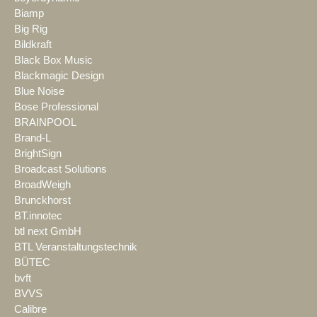
Biamp
Big Rig
Bildkraft
Black Box Music
Blackmagic Design
Blue Noise
Bose Professional
BRAINPOOL
Brand-L
BrightSign
Broadcast Solutions
BroadWeigh
Brunckhorst
BT.innotec
btl next GmbH
BTL Veranstaltungstechnik
BÜTEC
bvft
BVVS
Calibre