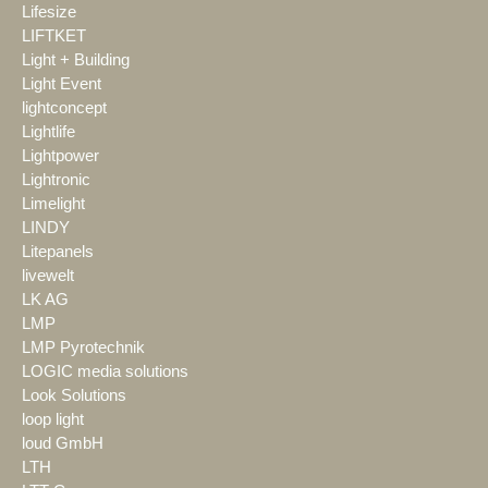
Lifesize
LIFTKET
Light + Building
Light Event
lightconcept
Lightlife
Lightpower
Lightronic
Limelight
LINDY
Litepanels
livewelt
LK AG
LMP
LMP Pyrotechnik
LOGIC media solutions
Look Solutions
loop light
loud GmbH
LTH