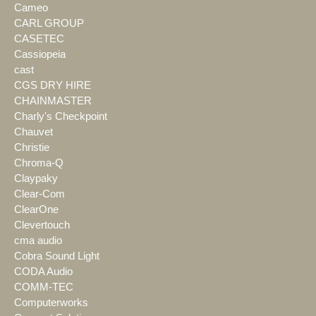
Cameo
CARL GROUP
CASETEC
Cassiopeia
cast
CGS DRY HIRE
CHAINMASTER
Charly's Checkpoint
Chauvet
Christie
Chroma-Q
Claypaky
Clear-Com
ClearOne
Clevertouch
cma audio
Cobra Sound Light
CODA Audio
COMM-TEC
Computerworks