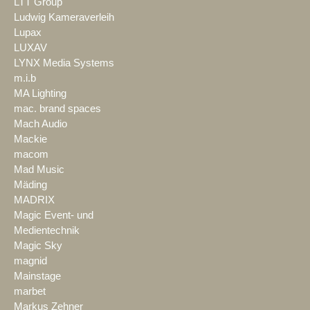
LTT Group
Ludwig Kameraverleih
Lupax
LUXAV
LYNX Media Systems
m.i.b
MA Lighting
mac. brand spaces
Mach Audio
Mackie
macom
Mad Music
Mäding
MADRIX
Magic Event- und
Medientechnik
Magic Sky
magnid
Mainstage
marbet
Markus Zehner