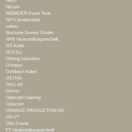
Nexo
NicLen
NIEMEIER Event Tools
NIYU.productions
nobeo
Nocturne Drones GmbH
NPB Veranstaltungstechnik
NTi Audio
NÜSSLI
Oblong Industries
Octopus
Oehlbach Kabel
OETHG
OKG-AV
Omron
Optimahl Catering
Optocore
ORANGE PRODUCTION DG
OS-VT
Otto Events
P2 Veranstaltungstechnik