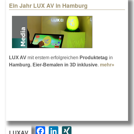
Ein Jahr LUX AV in Hamburg
LUX AV
mit erstem erfolgreichen
Produktetag
in
Hamburg. Eier-Bemalen in 3D inklusive
.
mehr»
about
Ein Jahr
LUX AV
in
Hambur
F
Li
XI
LUXAV