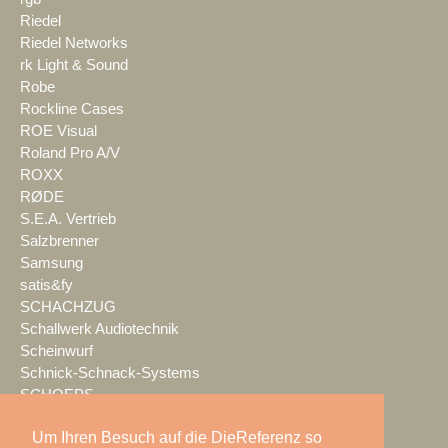
Riedel
Riedel Networks
rk Light & Sound
Robe
Rockline Cases
ROE Visual
Roland Pro A/V
ROXX
RØDE
S.E.A. Vertrieb
Salzbrenner
Samsung
satis&fy
SCHACHZUG
Schallwerk Audiotechnik
Scheinwurf
Schnick-Schnack-Systems
SCHOEPS
Screen Visions
Um Ihren Besuch auf die DieReferenz so
ScreenBeam