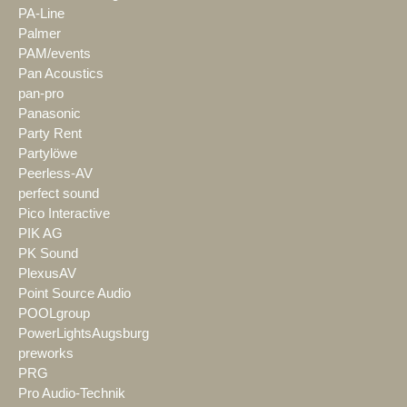
PA-Line
Palmer
PAM/events
Pan Acoustics
pan-pro
Panasonic
Party Rent
Partylöwe
Peerless-AV
perfect sound
Pico Interactive
PIK AG
PK Sound
PlexusAV
Point Source Audio
POOLgroup
PowerLightsAugsburg
preworks
PRG
Pro Audio-Technik