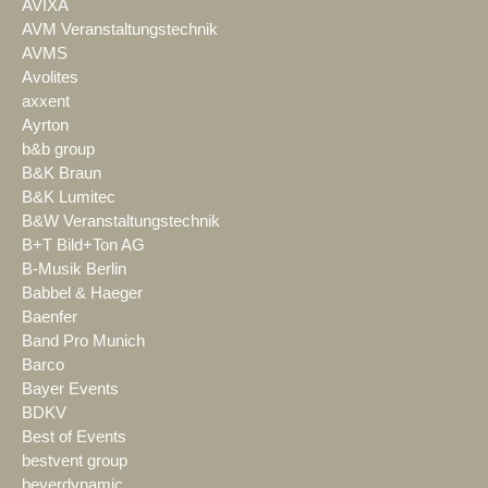
AVIXA
AVM Veranstaltungstechnik
AVMS
Avolites
axxent
Ayrton
b&b group
B&K Braun
B&K Lumitec
B&W Veranstaltungstechnik
B+T Bild+Ton AG
B-Musik Berlin
Babbel & Haeger
Baenfer
Band Pro Munich
Barco
Bayer Events
BDKV
Best of Events
bestvent group
beyerdynamic