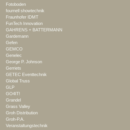
Fotoboden
fournell showtechnik
Fraunhofer IDMT
FunTech Innovation
GAHRENS + BATTERMANN
Gardemann
Gefen
GEMCO
Genelec
George P. Johnson
Gerriets
GETEC Eventtechnik
Global Truss
GLP
GO4IT!
Grandel
Grass Valley
Groh Distribution
Groh-P.A.
Veranstaltungstechnik