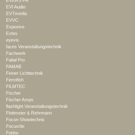
EVERS PA
EVI Audio
EVTmedia
EVVC
Exposive
Extes
eyevis
faces Veranstaltungstechnik
Fachwerk
Faital Pro
FAMAB
Feiner Lichttechnik
Ferrofish
FILMTEC
Fischer
Fischer Amps
flashlight Veranstaltungstechnik
Flottmeier & Rehrmann
Focon Showtechnic
Focusrite
Fohhn