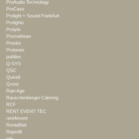
ProAudio Technology
ProCase
Prolight + Sound Frankfurt
Prolights
Prolyte
Promethean
Proske
Protones
publitec
Q-SYS
QSC
Quividi
Qvest
Rain Age
Rauschenberger Catering
RCF
RENT EVENT TEC
rent4event
RentalNet
Reprofil
rgb