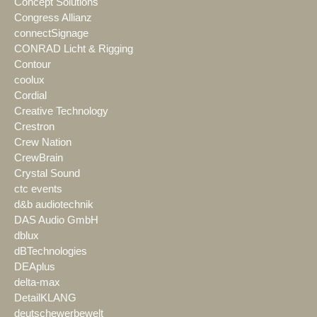
Concept Solutions
Congress Allianz
connectSignage
CONRAD Licht & Rigging
Contour
coolux
Cordial
Creative Technology
Crestron
Crew Nation
CrewBrain
Crystal Sound
ctc events
d&b audiotechnik
DAS Audio GmbH
dblux
dBTechnologies
DEAplus
delta-max
DetailKLANG
deutschewerbewelt