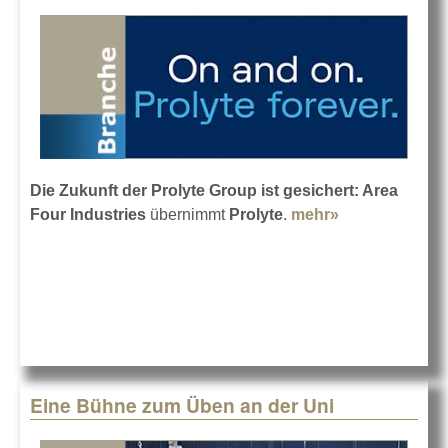
Die Zukunft der Prolyte Group ist gesichert: Area
Four Industries
übernimmt
Prolyte
.
mehr»
about Area
Four
Industries
übernimmt
Prolyte
Eine Bühne zum Üben an der Uni