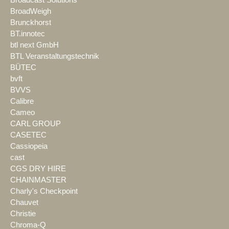
Broadcast Solutions
BroadWeigh
Brunckhorst
BT.innotec
btl next GmbH
BTL Veranstaltungstechnik
BÜTEC
bvft
BVVS
Calibre
Cameo
CARL GROUP
CASETEC
Cassiopeia
cast
CGS DRY HIRE
CHAINMASTER
Charly's Checkpoint
Chauvet
Christie
Chroma-Q