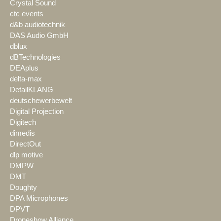
Crystal Sound
ctc events
d&b audiotechnik
DAS Audio GmbH
dblux
dBTechnologies
DEAplus
delta-max
DetailKLANG
deutschewerbewelt
Digital Projection
Digitech
dimedis
DirectOut
dlp motive
DMPW
DMT
Doughty
DPA Microphones
DPVT
Droneshow Alliance