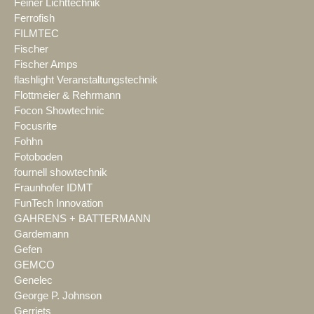
Feiner Lichttechnik
Ferrofish
FILMTEC
Fischer
Fischer Amps
flashlight Veranstaltungstechnik
Flottmeier & Rehrmann
Focon Showtechnic
Focusrite
Fohhn
Fotoboden
fournell showtechnik
Fraunhofer IDMT
FunTech Innovation
GAHRENS + BATTERMANN
Gardemann
Gefen
GEMCO
Genelec
George P. Johnson
Gerriets