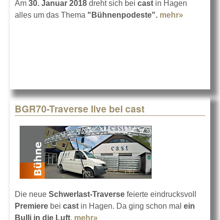
Am
30. Januar 2018
dreht sich bei
cast
in Hagen
alles um das Thema
"Bühnenpodeste".
mehr»
about Da
Bühnenpo
Seminar
BGR70-Traverse live bei cast
Die neue
Schwerlast-Traverse
feierte eindrucksvoll
Premiere
bei
cast
in Hagen. Da ging schon mal
ein
Bulli in die Luft
.
mehr»
about BGR70-Traverse live bei