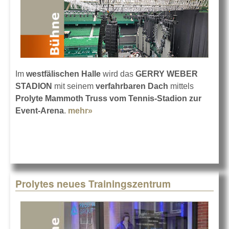
Im
westfälischen Halle
wird das
GERRY WEBER
STADION
mit seinem
verfahrbaren Dach
mittels
Prolyte Mammoth Truss vom Tennis-Stadion zur
Event-Arena
.
mehr»
about Aus Tennis-Halle wird Event-
Stadion
Prolytes neues Trainingszentrum