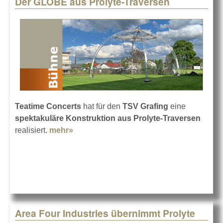
Der GLOBE aus Prolyte-Traversen
Pages
Teatime Concerts
hat für den
TSV Grafing
eine
spektakuläre Konstruktion aus Prolyte-Traversen
realisiert.
mehr»
about Der GLOBE aus Prolyte-
Traversen
Area Four Industries übernimmt Prolyte