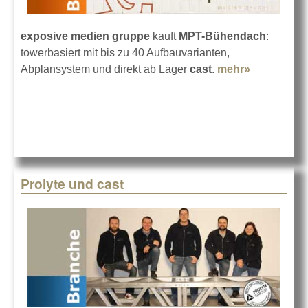
exposive medien gruppe
kauft
MPT-Bühendach
:
towerbasiert mit bis zu 40 Aufbauvarianten,
Abplansystem und direkt ab Lager
cast
.
mehr»
about
Prolyte MP
Bühnenda
für exposi
Prolyte und cast