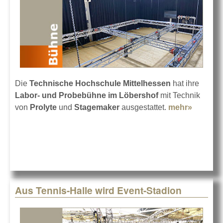
Die
Technische Hochschule Mittelhessen
hat ihre
Labor- und Probebühne
im Löbershof
mit Technik
von
Prolyte
und
Stagemaker
ausgestattet.
mehr»
about
Eine
Bühne
zum
Üben
an der
Uni
Aus Tennis-Halle wird Event-Stadion