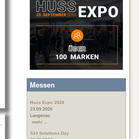
tage|Set|Scenery mit SALZBRENNER
Messen
Huss Expo 2026
23.09.2026
Langenau
mehr ...
S14 Solutions Day