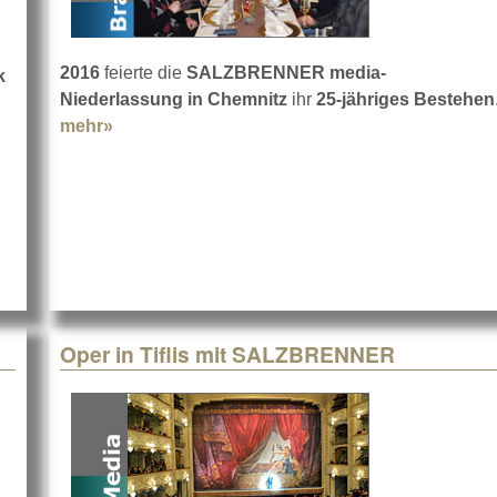
2016
feierte die
SALZBRENNER media-
k
Niederlassung in Chemnitz
ihr
25-jähriges Bestehen
mehr»
about 25 Jahre in Chemnitz
m
Oper in Tiflis mit SALZBRENNER