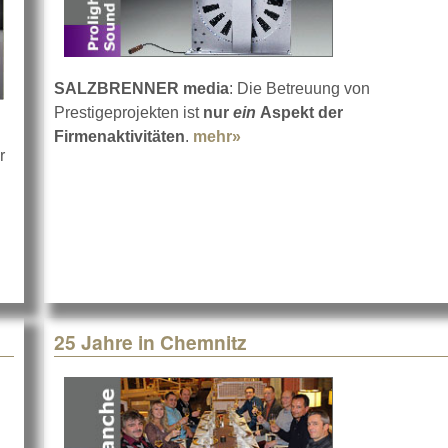
SALZBRENNER media
: Die Betreuung von
Prestigeprojekten ist
nur
ein
Aspekt der
Firmenaktivitäten
.
mehr»
about SALZBRENNER medi
r
9. BTT
25 Jahre in Chemnitz