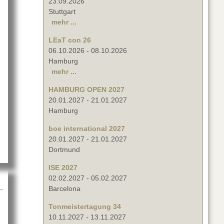
23.09.2026
Stuttgart
mehr ...
LEaT con 26
06.10.2026
-
08.10.2026
Hamburg
mehr ...
HAMBURG OPEN 2027
20.01.2027
-
21.01.2027
Hamburg
LZBRENNER media auf der TMT 2018
boe international 2027
20.01.2027
-
21.01.2027
Dortmund
ISE 2027
02.02.2027
-
05.02.2027
Barcelona
Tonmeistertagung 34
10.11.2027
-
13.11.2027