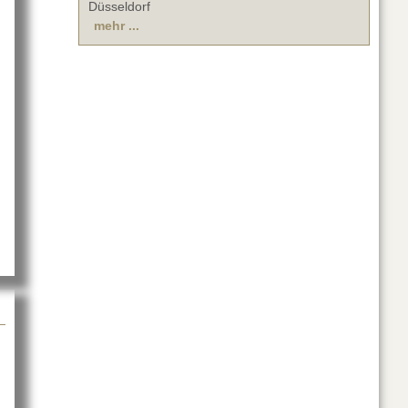
Düsseldorf
mehr ...
a PL+S 2017