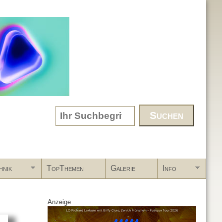
Search form
hnik
TopThemen
Galerie
Info
Anzeige