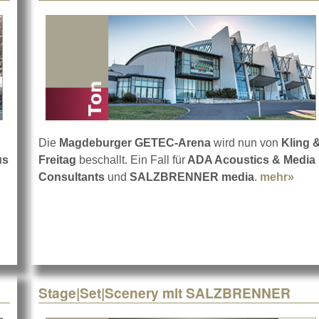
Die
Magdeburger GETEC-Arena
wird nun von
Kling 
us
Freitag
beschallt. Ein Fall für
ADA Acoustics & Media
 SALZBRENNER in der IHK in München
Consultants
und
SALZBRENNER media
.
mehr»
abou
Stage|Set|Scenery mit SALZBRENNER