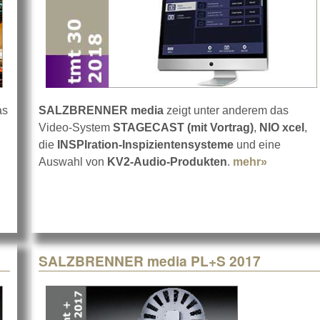
as
SALZBRENNER media
zeigt unter anderem das
Video-System
STAGECAST (mit Vortrag)
,
NIO xcel
,
about SALZBRENNER aktiv in Wiesbaden
die
INSPIration-Inspizientensysteme
und eine
Auswahl von
KV2-Audio-Produkten
.
mehr»
about SA
SALZBRENNER media PL+S 2017