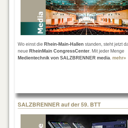
Wo einst die
Rhein-Main-Hallen
standen, steht jetzt d
neue
RheinMain CongressCenter
. Mit jeder Menge
Medientechnik von SALZBRENNER media
.
mehr»
SALZBRENNER auf der 59. BTT