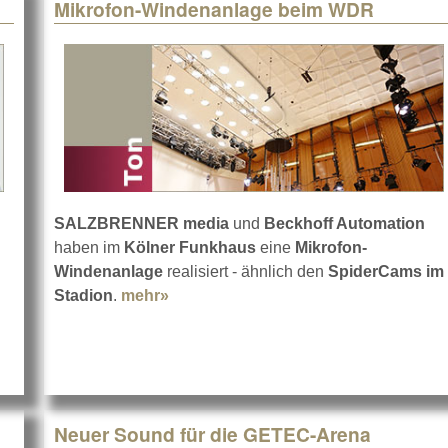
Mikrofon-Windenanlage beim WDR
SALZBRENNER media
und
Beckhoff Automation
haben im
Kölner Funkhaus
eine
Mikrofon-
NER
Windenanlage
realisiert - ähnlich den
SpiderCams im
Stadion
.
mehr»
about Mikrofon-Windenanlage beim
Neuer Sound für die GETEC-Arena