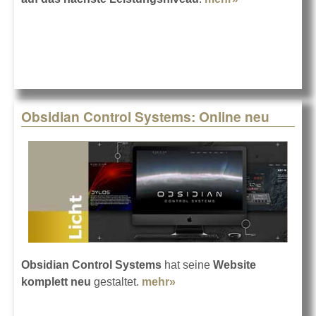
OBSIDIAN
NX1-16 jetzt
bei LMP
Obsidian Control Systems: Online neu
Obsidian Control Systems
hat seine
Website
komplett neu
gestaltet.
mehr»
about Obsidian Control
Systems: Online neu