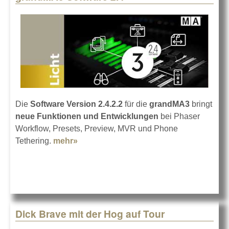
Die
Software Version 2.4.2.2
für die
grandMA3
bringt
neue Funktionen und Entwicklungen
bei Phaser
Workflow, Presets, Preview, MVR und Phone
Tethering.
mehr»
about grandMA3 Software 2.4
Dick Brave mit der Hog auf Tour