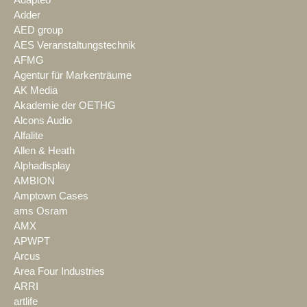
Adapteo
Adder
AED group
AES Veranstaltungstechnik
AFMG
Agentur für Markenträume
AK Media
Akademie der OETHG
Alcons Audio
Alfalite
Allen & Heath
Alphadisplay
AMBION
Amptown Cases
ams Osram
AMX
APWPT
Arcus
Area Four Industries
ARRI
artlife