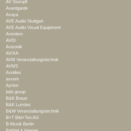
AV Stumpfl
Avantgarde
Avaya
AVE Audio Stuttgart
AVE Audio Visual Equipment
Aventem
AVID
Avisonik
AVIXA
AVM Veranstaltungstechnik
AVMS
Avolites
axxent
Ayrton
b&b group
B&K Braun
B&K Lumitec
B&W Veranstaltungstechnik
B+T Bild+Ton AG
B-Musik Berlin
Babbel & Haeger