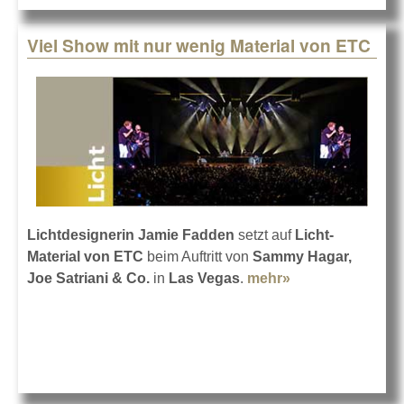
Konsolen
Viel Show mit nur wenig Material von ETC
Lichtdesignerin Jamie Fadden
setzt auf
Licht-
Material von ETC
beim Auftritt von
Sammy Hagar,
Joe Satriani & Co.
in
Las Vegas
.
mehr»
about Viel Show
mit nur wenig
Material von
ETC