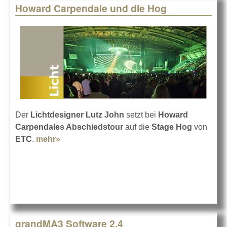
Howard Carpendale und die Hog
Der
Lichtdesigner Lutz John
setzt bei
Howard
Carpendales Abschiedstour
auf die
Stage Hog
von
ETC
.
mehr»
about Howard Carpendale und die Hog
grandMA3 Software 2.4