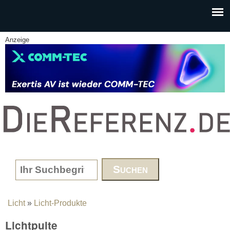
Skip to main content
Anzeige
www.DieReferenz.de
Search form
Licht
»
Licht-Produkte
You are here
Lichtpulte