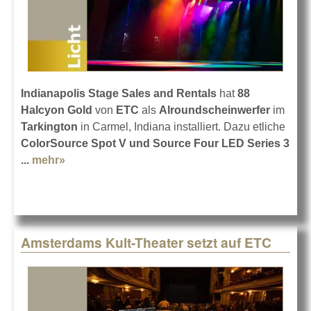
Indianapolis Stage Sales and Rentals
hat
88
Halcyon Gold
von
ETC
als
Alroundscheinwerfer
im
Tarkington
in Carmel, Indiana installiert. Dazu etliche
ColorSource Spot V und Source Four LED Series 3
...
mehr»
about Tarkington mit neuem Licht von ETC
Amsterdams Kult-Theater setzt auf ETC