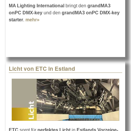
MA Lighting International
bringt den
grandMA3
onPC DMX-key
und den
grandMA3 onPC DMX-key
starter
.
mehr»
about grandMA3 onPC DMX-key + starter
Licht von ETC in Estland
ETC
sorgt für
perfektes Licht
in
Estlands Vorzeige-