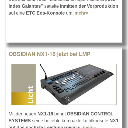
Indes Galantes“
sattelte
inmitten der Vorproduktion
auf eine
ETC Eos-Konsole
um.
mehr»
about Rasanter
Umstieg auf ETC
Eos
OBSIDIAN NX1-16 jetzt bei LMP
Mit der neuen
NX1-16
bringt
OBSIDIAN CONTROL
SYSTEMS
seine beliebte kompakte Lichtkonsole
NX1
auf das nächste Leistungsniveau
.
mehr»
about