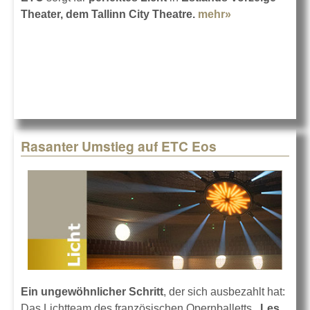
Theater, dem Tallinn City Theatre.
mehr»
about Licht
von ETC in
Estland
Rasanter Umstieg auf ETC Eos
Ein ungewöhnlicher Schritt
, der sich ausbezahlt hat:
Das Lichtteam des französischen Opernballetts
„Les