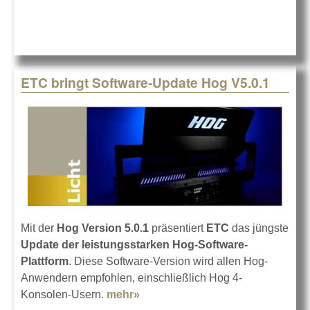
Control-Wing
ETC bringt Software-Update Hog V5.0.1
Mit der
Hog Version 5.0.1
präsentiert
ETC
das jüngste
Update der leistungsstarken Hog-Software-
Plattform
. Diese Software-Version wird allen Hog-
Anwendern empfohlen, einschließlich Hog 4-
Konsolen-Usern.
mehr»
about ETC bringt Software-