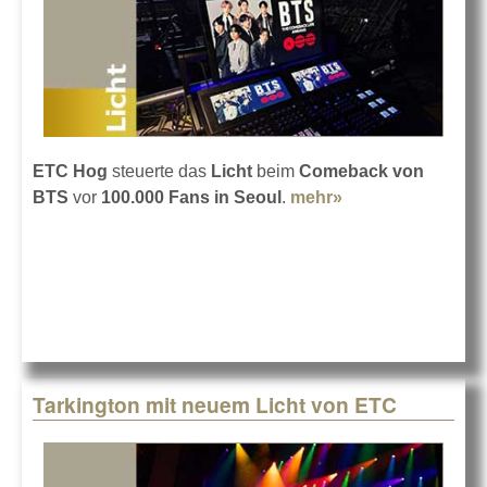
ETC Hog
steuerte das
Licht
beim
Comeback von
BTS
vor
100.000 Fans in Seoul
.
mehr»
about BTS live
mit ETC Hog in
Seoul
Tarkington mit neuem Licht von ETC