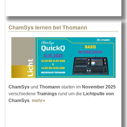
Update Hog V5.0.1
ChamSys lernen bei Thomann
ChamSys
und
Thomann
starten im
November 2025
verschiedene
Trainings
rund um die
Lichtpulte von
ChamSys
.
mehr»
about ChamSys lernen bei Thomann