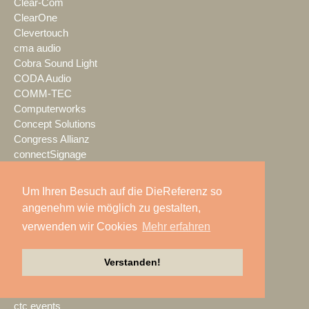
Clear-Com
ClearOne
Clevertouch
cma audio
Cobra Sound Light
CODA Audio
COMM-TEC
Computerworks
Concept Solutions
Congress Allianz
connectSignage
CONRAD Licht & Rigging
Contour
Um Ihren Besuch auf die DieReferenz so
coolux
angenehm wie möglich zu gestalten,
Cordial
verwenden wir Cookies
Mehr erfahren
Creative Technology
Crestron
Crew Nation
Verstanden!
CrewBrain
Crystal Sound
ctc events