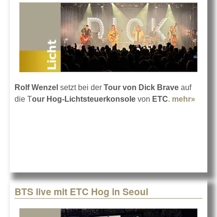
Rolf Wenzel
setzt bei der
Tour von Dick Brave
auf
die T
our Hog-Lichtsteuerkonsole
von
ETC
.
mehr»
about
Dick
Brave
mit
der
Hog
auf
Tour
BTS live mit ETC Hog in Seoul