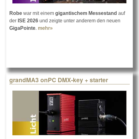
Robe
war mit einem
gigantischem Messestand
auf
der
ISE 2026
und zeigte unter anderem den neuen
GigaPointe
.
mehr»
about Die ISE-Bilanz 2026 von Robe
grandMA3 onPC DMX-key + starter