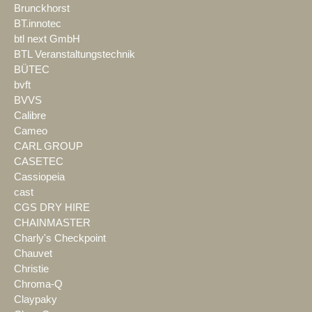
Brunckhorst
BT.innotec
btl next GmbH
BTL Veranstaltungstechnik
BÜTEC
bvft
BVVS
Calibre
Cameo
CARL GROUP
CASETEC
Cassiopeia
cast
CGS DRY HIRE
CHAINMASTER
Charly's Checkpoint
Chauvet
Christie
Chroma-Q
Claypaky