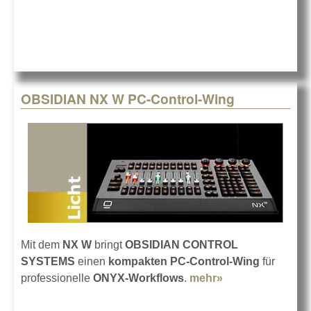
OBSIDIAN NX W PC-Control-Wing
Mit dem
NX W
bringt
OBSIDIAN CONTROL
SYSTEMS
einen
kompakten PC-Control-Wing
für
professionelle
ONYX-Workflows
.
mehr»
about OBSIDIAN
NX W PC-