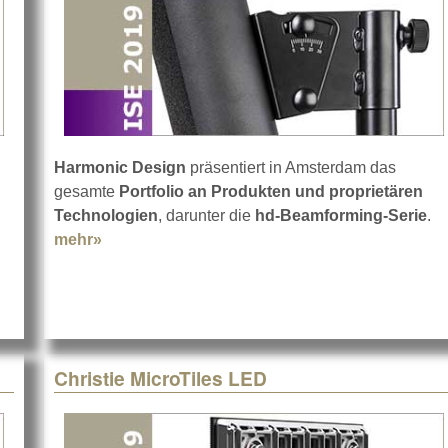
Harmonic Design
präsentiert in Amsterdam das
gesamte
Portfolio an Produkten und proprietären
 R189
Technologien
, darunter die
hd-Beamforming-Serie
.
mehr»
about Harmonic Design auf der ISE 2019
Christie MicroTiles LED