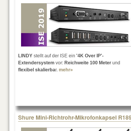
LINDY
stellt auf der ISE ein
'4K Over IP'-
Extendersystem
vor:
Reichweite 100 Meter
und
flexibel skalierba
r.
mehr»
about LINDY auf der ISE 
Shure Mini-Richtrohr-Mikrofonkapsel R18