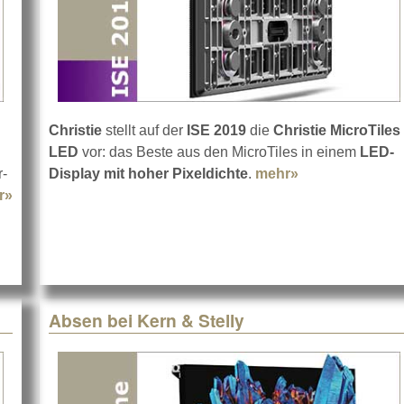
Christie
stellt auf der
ISE 2019
die
Christie MicroTiles
LED
vor: das Beste aus den MicroTiles in einem
LED-
r-
Display mit hoher Pixeldichte
.
mehr»
about Christie 
r»
about Adam Hall Group auf der ISE 2019
Absen bei Kern & Stelly