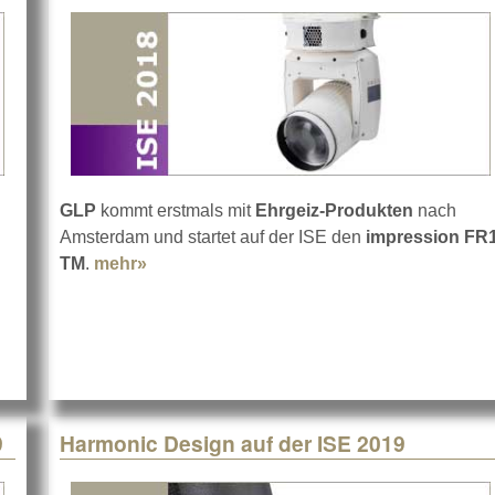
GLP
kommt erstmals mit
Ehrgeiz-Produkten
nach
Amsterdam und startet auf der ISE den
impression FR
2019
TM
.
mehr»
about GLP auf der ISE 2019
9
Harmonic Design auf der ISE 2019