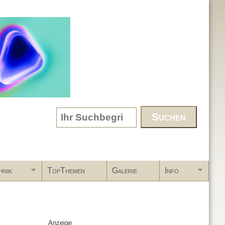
Search form
hnik
TopThemen
Galerie
Info
Anzeige