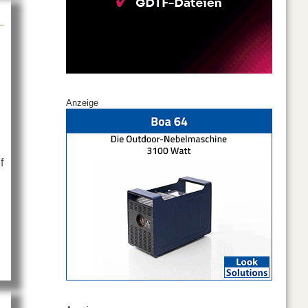
Anzeige
f
r Peerless-AV