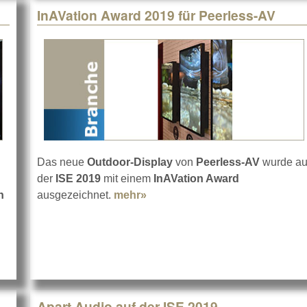
InAVation Award 2019 für Peerless-AV
Das neue
Outdoor-Display
von
Peerless-AV
wurde au
der
ISE 2019
mit einem
InAVation Award
n
ausgezeichnet.
mehr»
about InAVation Award 2019 fü
lanz 2019 von d&b
Apart Audio auf der ISE 2019