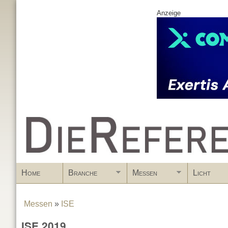
Anzeige
www.DieReferenz.de
Home
Branche
Messen
Licht
Messen
»
ISE
You are here
ISE 2019