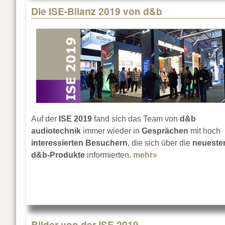
Die ISE-Bilanz 2019 von d&b
Auf der
ISE 2019
fand sich das Team von
d&b
audiotechnik
immer wieder in
Gesprächen
mit hoch
interessierten Besuchern
, die sich über die
neueste
d&b-Produkte
informierten.
mehr»
about Die ISE-Bi
Bilder von der ISE 2019