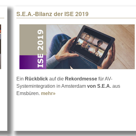
S.E.A.-Bilanz der ISE 2019
Ein
Rückblick
auf die
Rekordmesse
für AV-
Systemintegration in Amsterdam
von S.E.A.
aus
C Videowalls mit HiperSource Browser
Emsbüren.
mehr»
about S.E.A.-Bilanz der ISE 2019