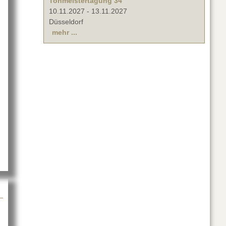
Tonmeistertagung 34
10.11.2027
-
13.11.2027
Düsseldorf
mehr ...