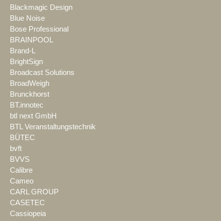
Blackmagic Design
Blue Noise
Bose Professional
BRAINPOOL
Brand-L
BrightSign
Broadcast Solutions
BroadWeigh
Brunckhorst
BT.innotec
btl next GmbH
BTL Veranstaltungstechnik
BÜTEC
bvft
BVVS
Calibre
Cameo
CARL GROUP
CASETEC
Cassiopeia