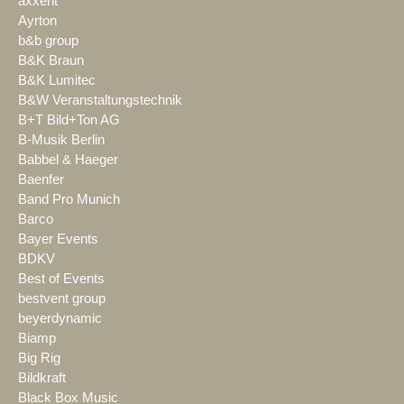
axxent
Ayrton
b&b group
B&K Braun
B&K Lumitec
B&W Veranstaltungstechnik
B+T Bild+Ton AG
B-Musik Berlin
Babbel & Haeger
Baenfer
Band Pro Munich
Barco
Bayer Events
BDKV
Best of Events
bestvent group
beyerdynamic
Biamp
Big Rig
Bildkraft
Black Box Music