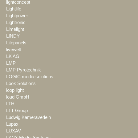
lightconcept
Lightlife
Lightpower
Lightronic
Limelight
LINDY
Litepanels
livewelt
LK AG
LMP
LMP Pyrotechnik
LOGIC media solutions
Look Solutions
loop light
loud GmbH
LTH
LTT Group
Ludwig Kameraverleih
Lupax
LUXAV
LYNX Media Systems