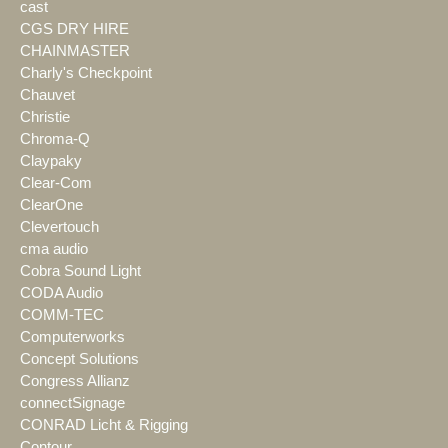
cast
CGS DRY HIRE
CHAINMASTER
Charly's Checkpoint
Chauvet
Christie
Chroma-Q
Claypaky
Clear-Com
ClearOne
Clevertouch
cma audio
Cobra Sound Light
CODA Audio
COMM-TEC
Computerworks
Concept Solutions
Congress Allianz
connectSignage
CONRAD Licht & Rigging
Contour