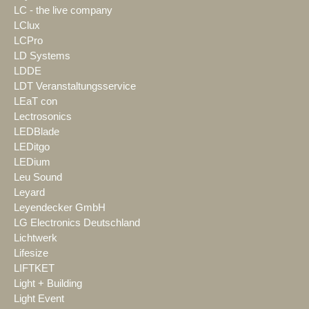
LC - the live company
LClux
LCPro
LD Systems
LDDE
LDT Veranstaltungsservice
LEaT con
Lectrosonics
LEDBlade
LEDitgo
LEDium
Leu Sound
Leyard
Leyendecker GmbH
LG Electronics Deutschland
Lichtwerk
Lifesize
LIFTKET
Light + Building
Light Event