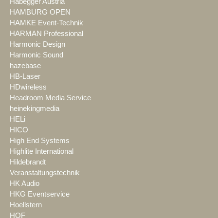
Habegger Austria
HAMBURG OPEN
HAMKE Event-Technik
HARMAN Professional
Harmonic Design
Harmonic Sound
hazebase
HB-Laser
HDwireless
Headroom Media Service
heinekingmedia
HELi
HICO
High End Systems
Highlite International
Hildebrandt
Veranstaltungstechnik
HK Audio
HKG Eventservice
Hoellstern
HOF