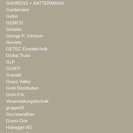
GAHRENS + BATTERMANN
Gardemann
Gefen
GEMCO
Genelec
George P. Johnson
Gerriets
GETEC Eventtechnik
Global Truss
GLP
GO4IT!
Grandel
Grass Valley
Groh Distribution
Groh-P.A.
Veranstaltungstechnik
gruppe20
Gschwendtner
Guest-One
Habegger AG