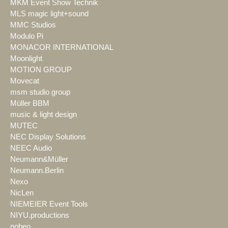
MKM Event Show Technik
MLS magic light+sound
MMC Studios
Modulo Pi
MONACOR INTERNATIONAL
Moonlight
MOTION GROUP
Movecat
msm studio group
Müller BBM
music & light design
MUTEC
NEC Display Solutions
NEEC Audio
Neumann&Müller
Neumann.Berlin
Nexo
NicLen
NIEMEIER Event Tools
NIYU.productions
nobeo