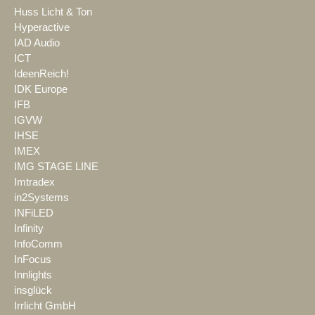
Huss Licht & Ton
Hyperactive
IAD Audio
ICT
IdeenReich!
IDK Europe
IFB
IGVW
IHSE
IMEX
IMG STAGE LINE
Imtradex
in2Systems
INFiLED
Infinity
InfoComm
InFocus
Innlights
insglück
Irrlicht GmbH