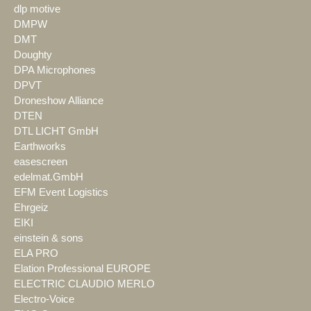
dlp motive
DMPW
DMT
Doughty
DPA Microphones
DPVT
Droneshow Alliance
DTEN
DTL LICHT GmbH
Earthworks
easescreen
edelmat.GmbH
EFM Event Logistics
Ehrgeiz
EIKI
einstein & sons
ELA PRO
Elation Professional EUROPE
ELECTRIC CLAUDIO MERLO
Electro-Voice