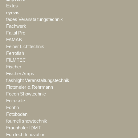
Extes
eyevis
faces Veranstaltungstechnik
Fachwerk
Faital Pro
FAMAB
Feiner Lichttechnik
Ferrofish
FILMTEC
Fischer
Fischer Amps
flashlight Veranstaltungstechnik
Flottmeier & Rehrmann
Focon Showtechnic
Focusrite
Fohhn
Fotoboden
fournell showtechnik
Fraunhofer IDMT
FunTech Innovation