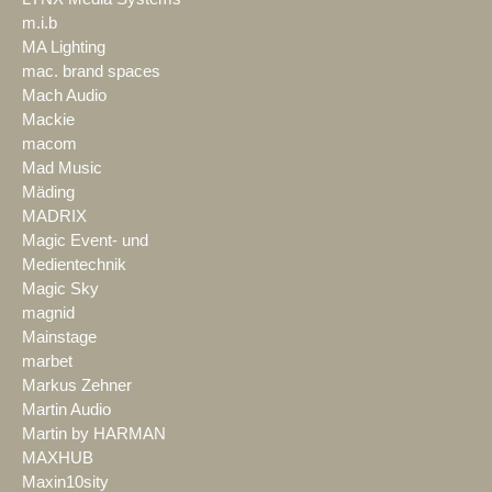
m.i.b
MA Lighting
mac. brand spaces
Mach Audio
Mackie
macom
Mad Music
Mäding
MADRIX
Magic Event- und
Medientechnik
Magic Sky
magnid
Mainstage
marbet
Markus Zehner
Martin Audio
Martin by HARMAN
MAXHUB
Maxin10sity