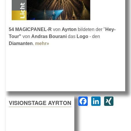
54 MAGICPANEL-R
von
Ayrton
bildeten der "
Hey-
Tour"
von
Andras Bourani
das
Logo
- den
Diamanten
.
mehr»
about Und noch ein Hoch auf
Bourani
F
Li
XI
VISIONSTAGE AYRTON
a
n
N
c
k
G
e
e