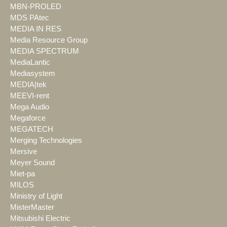
MBN-PROLED
MDS PAtec
MEDIA IN RES
Media Resource Group
MEDIA SPECTRUM
MediaLantic
Mediasystem
MEDIA|tek
MEEVI-rent
Mega Audio
Megaforce
MEGATECH
Merging Technologies
Mersive
Meyer Sound
Miet-pa
MILOS
Ministry of Light
MisterMaster
Mitsubishi Electric