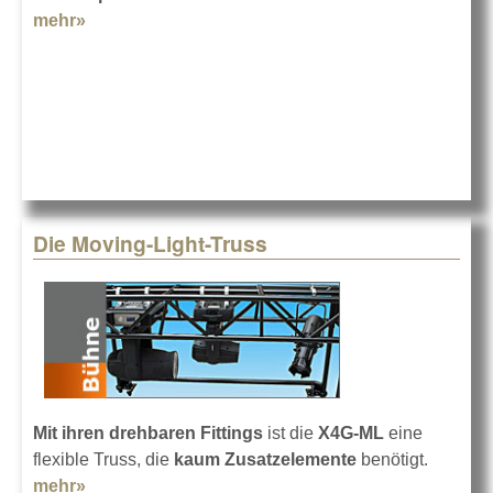
mehr»
about EVERS PA investiert in BWS
Die Moving-Light-Truss
Mit ihren drehbaren Fittings
ist die
X4G-ML
eine
flexible Truss, die
kaum Zusatzelemente
benötigt.
mehr»
about Die Moving-Light-Truss