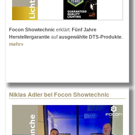
Focon Showtechnic
erklärt:
Fünf Jahre
Herstellergarantie
auf
ausgewählte DTS-Produkte
.
mehr»
about DTS erweitert Garantie auf fünf Jahre
Niklas Adler bei Focon Showtechnic