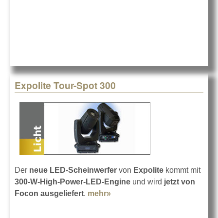
GLP
Expolite Tour-Spot 300
Der
neue LED-Scheinwerfer
von
Expolite
kommt mit
300-W-High-Power-LED-Engine
und wird
jetzt von
Focon ausgeliefert
.
mehr»
about Expolite Tour-Spot
300