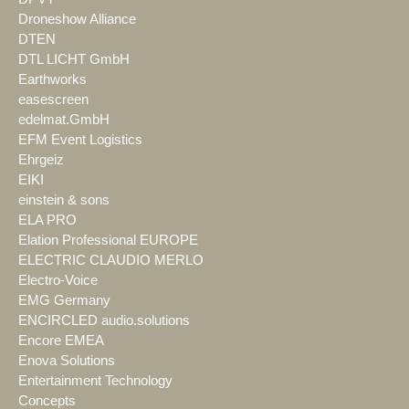
Droneshow Alliance
DTEN
DTL LICHT GmbH
Earthworks
easescreen
edelmat.GmbH
EFM Event Logistics
Ehrgeiz
EIKI
einstein & sons
ELA PRO
Elation Professional EUROPE
ELECTRIC CLAUDIO MERLO
Electro-Voice
EMG Germany
ENCIRCLED audio.solutions
Encore EMEA
Enova Solutions
Entertainment Technology
Concepts