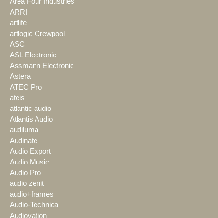
Area Four Industries
ARRI
artlife
artlogic Crewpool
ASC
ASL Electronic
Assmann Electronic
Astera
ATEC Pro
ateis
atlantic audio
Atlantis Audio
audiluma
Audinate
Audio Export
Audio Music
Audio Pro
audio zenit
audio+frames
Audio-Technica
Audiovation