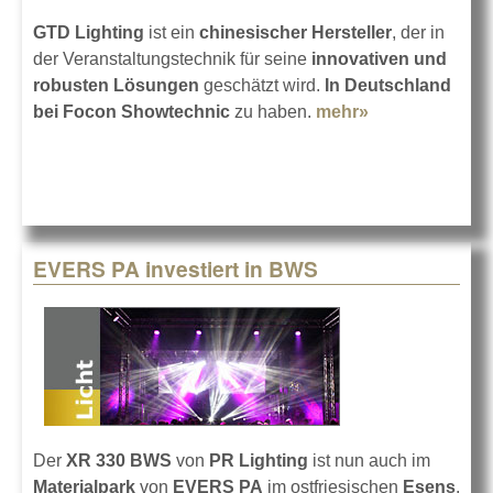
GTD Lighting
ist ein
chinesischer Hersteller
, der in
der Veranstaltungstechnik für seine
innovativen und
robusten Lösungen
geschätzt wird.
In Deutschland
bei Focon Showtechnic
zu haben.
mehr»
about Focon
Showtechnic
mit GTD
Lighting
EVERS PA investiert in BWS
Der
XR 330 BWS
von
PR Lighting
ist nun auch im
Materialpark
von
EVERS PA
im ostfriesischen
Esens
.