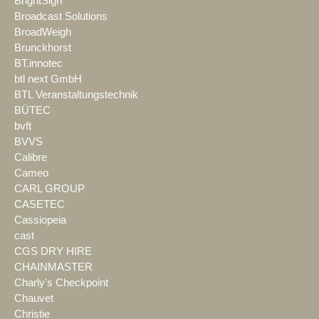
BrightSign
Broadcast Solutions
BroadWeigh
Brunckhorst
BT.innotec
btl next GmbH
BTL Veranstaltungstechnik
BÜTEC
bvft
BVVS
Calibre
Cameo
CARL GROUP
CASETEC
Cassiopeia
cast
CGS DRY HIRE
CHAINMASTER
Charly's Checkpoint
Chauvet
Christie