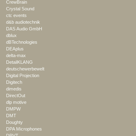
CrewBrain
Crystal Sound
ctc events
d&b audiotechnik
DAS Audio GmbH
dblux
dBTechnologies
DEAplus
delta-max
DetailKLANG
deutschewerbewelt
Digital Projection
Digitech
dimedis
DirectOut
dlp motive
DMPW
DMT
Doughty
DPA Microphones
DPVT