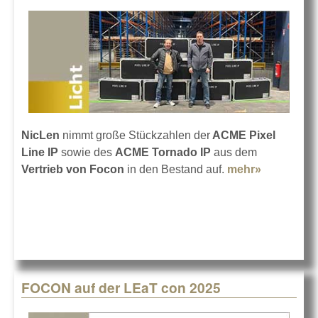
NicLen
nimmt große Stückzahlen der
ACME Pixel
Line IP
sowie des
ACME Tornado IP
aus dem
Vertrieb von Focon
in den Bestand auf.
mehr»
about
NicLen
investiert
in Licht
von ACME
FOCON auf der LEaT con 2025