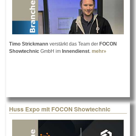
Timo Strickmann
verstärkt das Team der
FOCON
Showtechnic
GmbH im
Innendienst
.
mehr»
about
FOCON setzt
auf Timo
Strickmann
Huss Expo mit FOCON Showtechnic