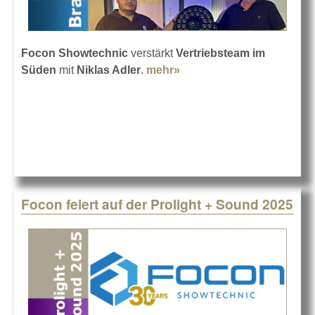
Focon Showtechnic
verstärkt
Vertriebsteam im
Süden
mit
Niklas Adler
.
mehr»
about Niklas Adler bei
Focon Showtechnic
Focon feiert auf der Prolight + Sound 2025