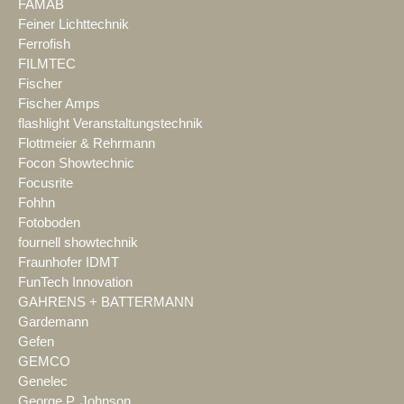
FAMAB
Feiner Lichttechnik
Ferrofish
FILMTEC
Fischer
Fischer Amps
flashlight Veranstaltungstechnik
Flottmeier & Rehrmann
Focon Showtechnic
Focusrite
Fohhn
Fotoboden
fournell showtechnik
Fraunhofer IDMT
FunTech Innovation
GAHRENS + BATTERMANN
Gardemann
Gefen
GEMCO
Genelec
George P. Johnson