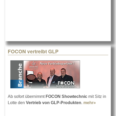
FOCON vertreibt GLP
Ab sofort übernimmt
FOCON Showtechnic
mit Sitz in
Lotte den
Vertrieb von GLP-Produkten
.
mehr»
about
FOCON
vertreibt