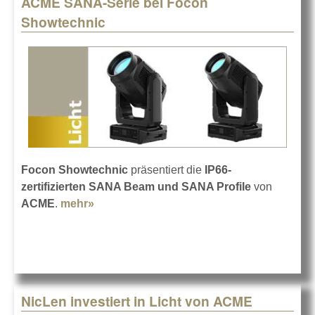
ACME SANA-Serie bei Focon
Pages
Showtechnic
Focon Showtechnic
präsentiert die
IP66-
zertifizierten SANA Beam und SANA Profile
von
ACME
.
mehr»
about ACME SANA-Serie bei Focon
Showtechnic
NicLen investiert in Licht von ACME