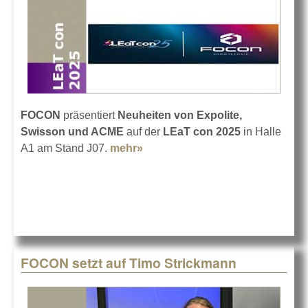
FOCON
präsentiert
Neuheiten von Expolite,
Swisson und ACME
auf der
LEaT con 2025
in Halle
A1 am Stand J07.
mehr»
about FOCON auf der LEaT con
2025
FOCON setzt auf Timo Strickmann