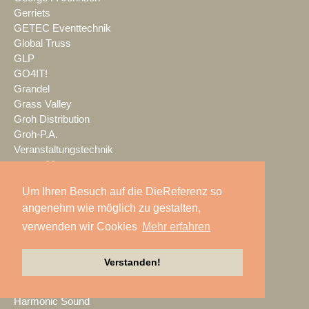
Gerriets
GETEC Eventtechnik
Global Truss
GLP
GO4IT!
Grandel
Grass Valley
Groh Distribution
Groh-P.A.
Veranstaltungstechnik
gruppe20
Gschwendtner
Um Ihren Besuch auf die DieReferenz so
Guest-One
angenehm wie möglich zu gestalten,
Habegger AG
Habegger Austria
verwenden wir Cookies
Mehr erfahren
HAMBURG OPEN
HAMKE Event-Technik
Verstanden!
HARMAN Professional
Harmonic Design
Harmonic Sound