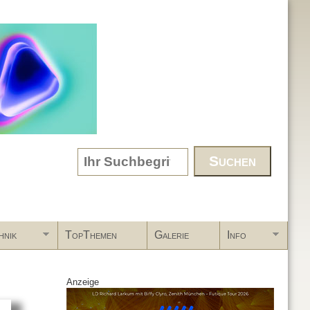
Search form
hnik
TopThemen
Galerie
Info
Anzeige