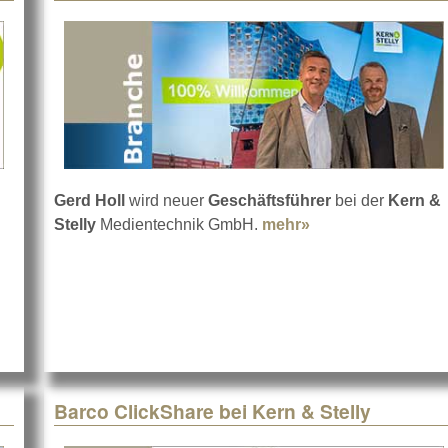
Gerd Holl
wird neuer
Geschäftsführer
bei der
Kern &
yTel geht an Kern & Stelly
Stelly
Medientechnik GmbH.
mehr»
about Kern & Stell
Barco ClickShare bei Kern & Stelly