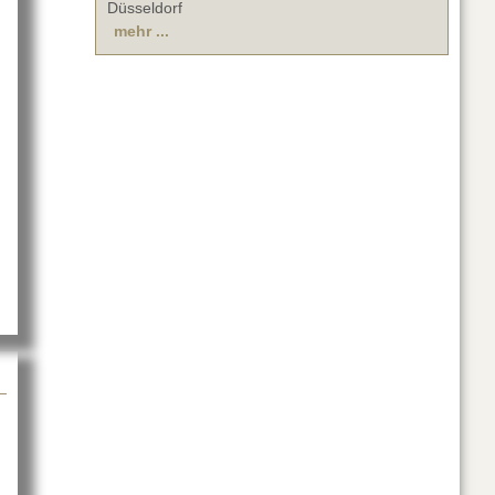
Düsseldorf
mehr ...
UC-Sparte