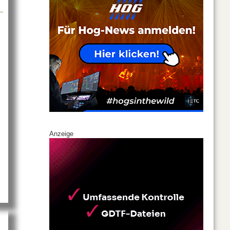
Anzeige
about Kern & Stelly vertreibt ViewSonic-Produkte