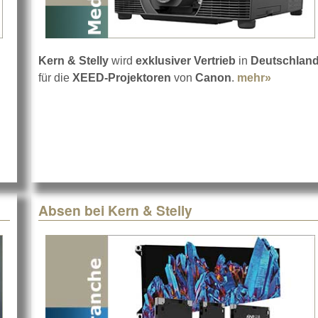
Kern & Stelly
wird
exklusiver Vertrieb
in
Deutschlan
für die
XEED-Projektoren
von
Canon
.
mehr»
about Ca
Stelly vertreibt Peerless-AV
Absen bei Kern & Stelly