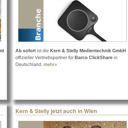
mt
Ab sofort
ist die
Kern & Stelly Medientechnik GmbH
 Stelly übernimmt prodyTel
offizieller Vertriebspartner für
Barco ClickShare
in
Deutschland.
mehr»
about Barco ClickShare bei Kern
Kern & Stelly jetzt auch in Wien