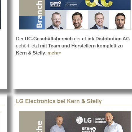
Der
UC-Geschäftsbereich
der
eLink Distribution AG
gehört jetzt
mit Team und Herstellern komplett zu
EN auf dem MediaLog 2021
Kern & Stelly
.
mehr»
about Kern & Stelly mit eLink 
LG Electronics bei Kern & Stelly